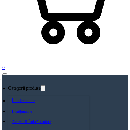
0
Categorii produse
Îmbrăcăminte
Încălțăminte
Accesorii Îmbrăcăminte