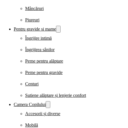
Mâncăruri
Piureuri
Pentru gravide si mame
Îngrijire intimă
Îngrijirea sânilor
Perne pentru alăptare
Perne pentru gravide
Centuri
Sutiene alăptare și lenjerie confort
Camera Copilului
Accesorii și diverse
Mobilă