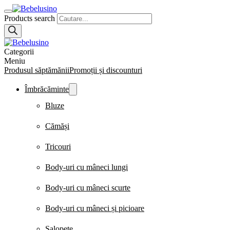
Products search
Categorii
Meniu
Produsul săptămănii
Promoții și discounturi
Îmbrăcăminte
Bluze
Cămăși
Tricouri
Body-uri cu mâneci lungi
Body-uri cu mâneci scurte
Body-uri cu mâneci și picioare
Salopete