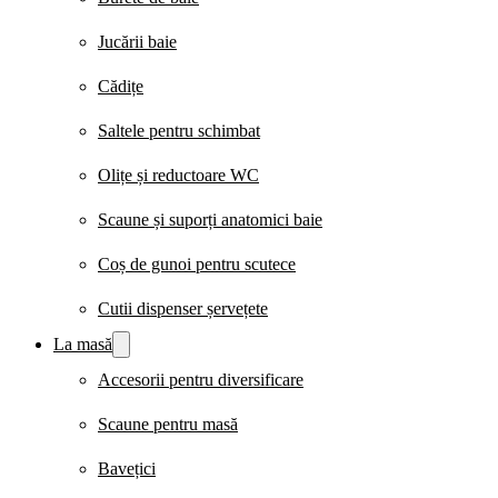
Jucării baie
Cădițe
Saltele pentru schimbat
Olițe și reductoare WC
Scaune și suporți anatomici baie
Coș de gunoi pentru scutece
Cutii dispenser șervețete
La masă
Accesorii pentru diversificare
Scaune pentru masă
Bavețici