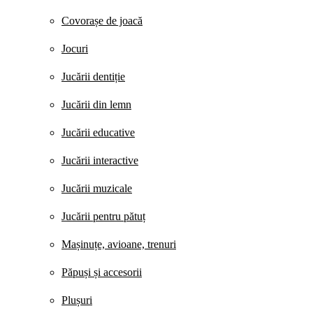
Covorașe de joacă
Jocuri
Jucării dentiție
Jucării din lemn
Jucării educative
Jucării interactive
Jucării muzicale
Jucării pentru pătuț
Mașinuțe, avioane, trenuri
Păpuși și accesorii
Plușuri