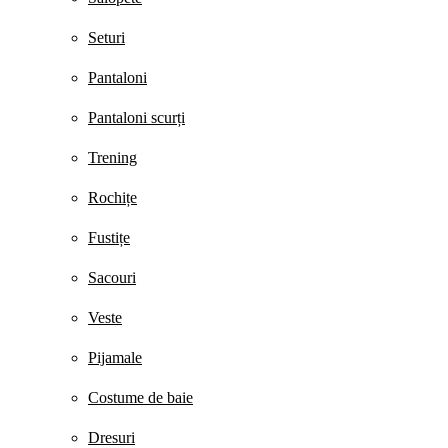
Seturi
Pantaloni
Pantaloni scurți
Trening
Rochițe
Fustițe
Sacouri
Veste
Pijamale
Costume de baie
Dresuri