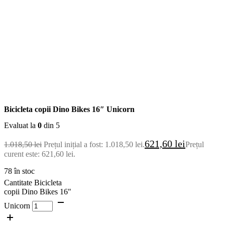
Bicicleta copii Dino Bikes 16″ Unicorn
Evaluat la
0
din 5
621,60
lei
1.018,50
lei
Prețul inițial a fost: 1.018,50 lei.
Prețul
curent este: 621,60 lei.
78 în stoc
Cantitate Bicicleta
copii Dino Bikes 16"
Unicorn