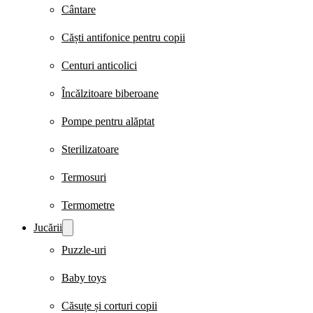
Cântare
Căști antifonice pentru copii
Centuri anticolici
Încălzitoare biberoane
Pompe pentru alăptat
Sterilizatoare
Termosuri
Termometre
Jucării
Puzzle-uri
Baby toys
Căsuțe și corturi copii