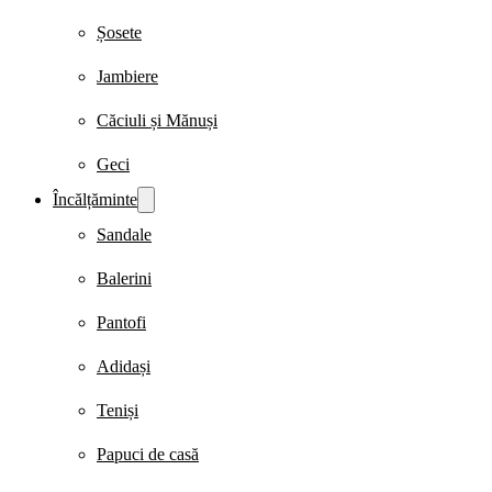
Șosete
Jambiere
Căciuli și Mănuși
Geci
Încălțăminte
Sandale
Balerini
Pantofi
Adidași
Teniși
Papuci de casă