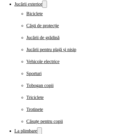
Jucării exterior
Biciclete
Căști de protecție
Jucării de grădină
Jucării pentru plajă și nisip
Vehicole electrice
Sporturi
Tobogan copii
Triciclete
Trotinete
Căsuțe pentru copii
La plimbare