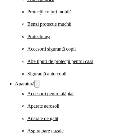
Protecții colțuri mobilă
Benzi protecție muchii
Protecții uși
Accesorii siguranță copii
Alte tipuri de protecții pentru casă
Siguranță auto copii
Aparatură
Accesorii pentru alăptat
Aparate aerosoli
Aparate de gătit
Aspiratoare nazale