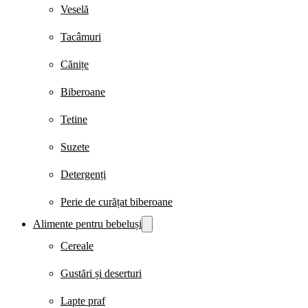
Veselă
Tacâmuri
Cănițe
Biberoane
Tetine
Suzete
Detergenți
Perie de curățat biberoane
Alimente pentru bebeluși
Cereale
Gustări și deserturi
Lapte praf