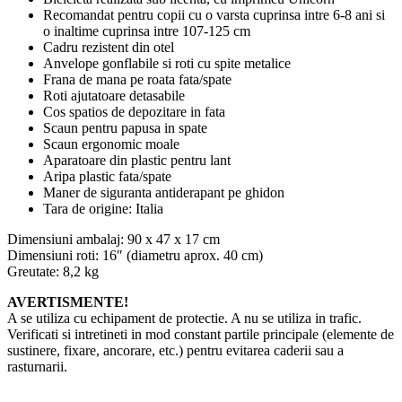
Recomandat pentru copii cu o varsta cuprinsa intre 6-8 ani si
o inaltime cuprinsa intre 107-125 cm
Cadru rezistent din otel
Anvelope gonflabile si roti cu spite metalice
Frana de mana pe roata fata/spate
Roti ajutatoare detasabile
Cos spatios de depozitare in fata
Scaun pentru papusa in spate
Scaun ergonomic moale
Aparatoare din plastic pentru lant
Aripa plastic fata/spate
Maner de siguranta antiderapant pe ghidon
Tara de origine: Italia
Dimensiuni ambalaj: 90 x 47 x 17 cm
Dimensiuni roti: 16″ (diametru aprox. 40 cm)
Greutate: 8,2 kg
AVERTISMENTE!
A se utiliza cu echipament de protectie. A nu se utiliza in trafic.
Verificati si intretineti in mod constant partile principale (elemente de
sustinere, fixare, ancorare, etc.) pentru evitarea caderii sau a
rasturnarii.