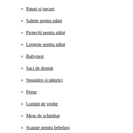
Paturi și țarcuri
Saltele pentru pătuț
Protecții pentru pătuț
Lenjerie pentru pătuț
Babynest
Saci de dormit
Snuggles și păturici
Perne
Lumini de veghe
Mese de schimbat
Scaune pentru bebeluși