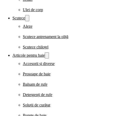
Ulei de corp
Scutece
Aleze
Scutece antrenament la oliță
Scutece chiloțel
Articole pentru baie
Accesorii și diverse
Prosoape de baie
Balsam de rufe
Detergenți de rufe
Soluții de curățat
Burete de baie