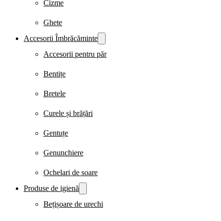
Cizme
Ghete
Accesorii Îmbrăcăminte
Accesorii pentru păr
Bentițe
Bretele
Curele și brățări
Gentuțe
Genunchiere
Ochelari de soare
Produse de igienă
Bețișoare de urechi