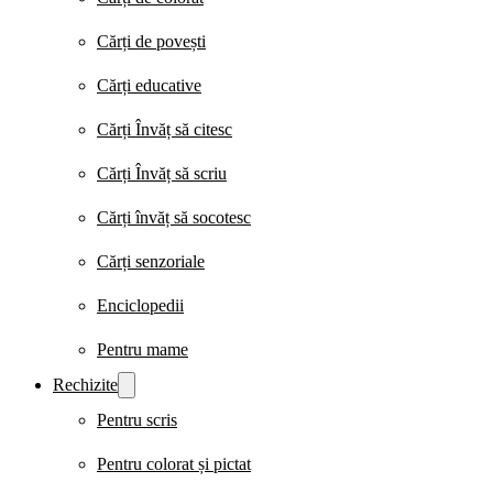
Cărți de povești
Cărți educative
Cărți Învăț să citesc
Cărți Învăț să scriu
Cărți învăț să socotesc
Cărți senzoriale
Enciclopedii
Pentru mame
Rechizite
Pentru scris
Pentru colorat și pictat