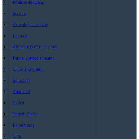
Produse de igienă
Scutece
Articole pentru baie
La masă
Alimente pentru bebeluși
Pentru gravide si mame
Camera Copilului
Siguranță
Aparatură
Jucării
Jucării exterior
La plimbare
Cărți