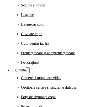
Scaune și fotolii
Leagăne
Balansoar copii
Covoare copii
Cutii pentru jucării
Premergătoare și antepremergătoare
Decorațiuni
Siguranță
Camere și monitoare video
Opritoare sertare și siguranțe dulapuri
Porți de siguranță copii
Protecții priză