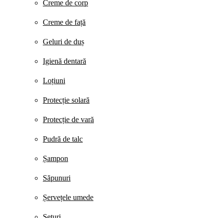
Creme de corp
Creme de față
Geluri de duș
Igienă dentară
Loțiuni
Protecție solară
Protecție de vară
Pudră de talc
Șampon
Săpunuri
Șervețele umede
Seturi