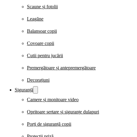
Scaune și fotolii
Leagăne
Balansoar copii
Covoare copii
Cutii pentru jucării
Premergătoare și antepremergătoare
Decorațiuni
Siguranță
Camere și monitoare video
Opritoare sertare și siguranțe dulapuri
Porți de siguranță copii
Protecții priză