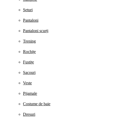
Seturi
Pantaloni
Pantaloni scurți
Trening
Rochițe
Fustițe
Sacouri
Veste
Pijamale
Costume de baie
Dresuri