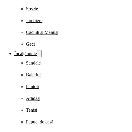
Șosete
Jambiere
Căciuli și Mănuși
Geci
Încălțăminte
Sandale
Balerini
Pantofi
Adidași
Teniși
Papuci de casă