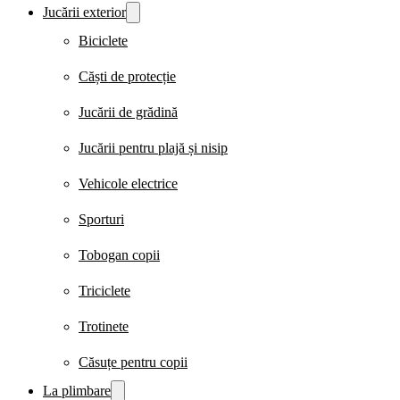
Jucării exterior
Biciclete
Căști de protecție
Jucării de grădină
Jucării pentru plajă și nisip
Vehicole electrice
Sporturi
Tobogan copii
Triciclete
Trotinete
Căsuțe pentru copii
La plimbare