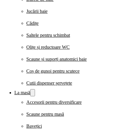
Jucării baie
Cădițe
Saltele pentru schimbat
Olițe și reductoare WC
Scaune și suporți anatomici baie
Coș de gunoi pentru scutece
Cutii dispenser șervețete
La masă
Accesorii pentru diversificare
Scaune pentru masă
Bavețici