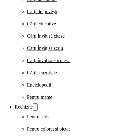
Cărți de povești
Cărți educative
Cărți Învăț să citesc
Cărți Învăț să scriu
Cărți învăț să socotesc
Cărți senzoriale
Enciclopedii
Pentru mame
Rechizite
Pentru scris
Pentru colorat și pictat