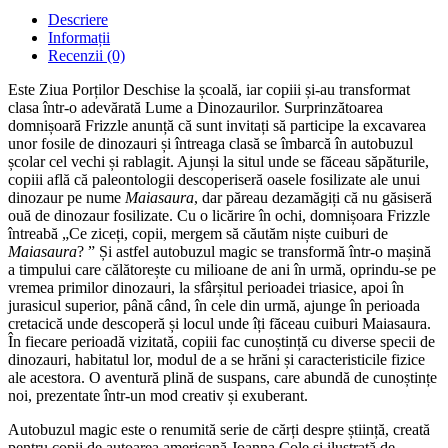
Descriere
Informații
Recenzii (0)
Este Ziua Porților Deschise la școală, iar copiii și-au transformat
clasa într-o adevărată Lume a Dinozaurilor. Surprinzătoarea
domnișoară Frizzle anunță că sunt invitați să participe la excavarea
unor fosile de dinozauri și întreaga clasă se îmbarcă în autobuzul
școlar cel vechi și rablagit. Ajunși la situl unde se făceau săpăturile,
copiii află că paleontologii descoperiseră oasele fosilizate ale unui
dinozaur pe nume
Maiasaura
, dar păreau dezamăgiți că nu găsiseră
ouă de dinozaur fosilizate. Cu o licărire în ochi, domnișoara Frizzle
întreabă „Ce ziceți, copii, mergem să căutăm niște cuiburi de
Maiasaura
? ” Și astfel autobuzul magic se transformă într-o mașină
a timpului care călătorește cu milioane de ani în urmă, oprindu-se pe
vremea primilor dinozauri, la sfârșitul perioadei triasice, apoi în
jurasicul superior, până când, în cele din urmă, ajunge în perioada
cretacică unde descoperă și locul unde îți făceau cuiburi Maiasaura.
În fiecare perioadă vizitată, copiii fac cunoștință cu diverse specii de
dinozauri, habitatul lor, modul de a se hrăni și caracteristicile fizice
ale acestora. O aventură plină de suspans, care abundă de cunoștințe
noi, prezentate într-un mod creativ și exuberant.
Autobuzul magic este o renumită serie de cărți despre știință, creată
pentru copii de autoarea americană Joanna Cole și ilustrată de