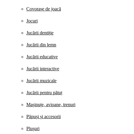
Covorașe de joacă
Jocuri
Jucării dentiție
Jucării din lemn
Jucării educative
Jucării interactive
Jucării muzicale
Jucării pentru pătuț
Mașinuțe, avioane, trenuri
Păpuși și accesorii
Plușuri