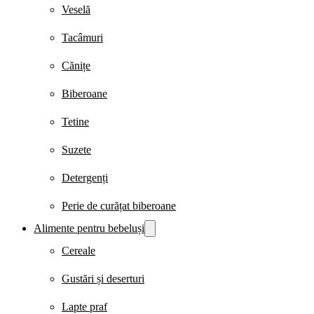
Veselă
Tacâmuri
Cănițe
Biberoane
Tetine
Suzete
Detergenți
Perie de curățat biberoane
Alimente pentru bebeluși
Cereale
Gustări și deserturi
Lapte praf