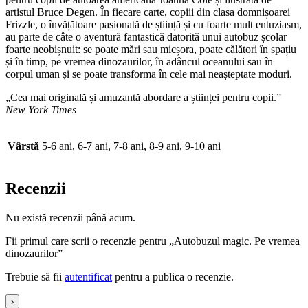
artistul Bruce Degen. În fiecare carte, copiii din clasa domnișoarei
Frizzle, o învățătoare pasionată de știință și cu foarte mult entuziasm,
au parte de câte o aventură fantastică datorită unui autobuz școlar
foarte neobișnuit: se poate mări sau micșora, poate călători în spațiu
și în timp, pe vremea dinozaurilor, în adâncul oceanului sau în
corpul uman și se poate transforma în cele mai neașteptate moduri.
„Cea mai originală și amuzantă abordare a științei pentru copii.”
New York Times
Vârstă
5-6 ani, 6-7 ani, 7-8 ani, 8-9 ani, 9-10 ani
Recenzii
Nu există recenzii până acum.
Fii primul care scrii o recenzie pentru „Autobuzul magic. Pe vremea
dinozaurilor”
Trebuie să fii
autentificat
pentru a publica o recenzie.
›