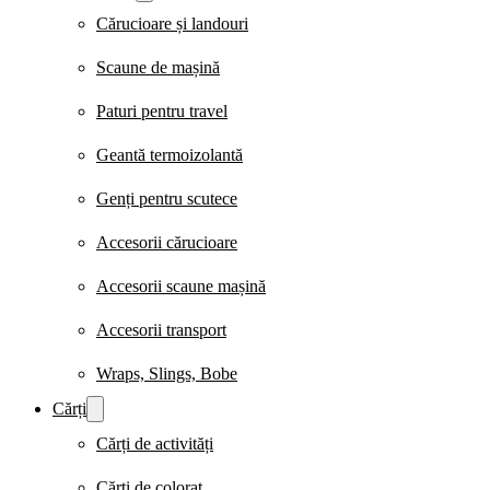
Cărucioare și landouri
Scaune de mașină
Paturi pentru travel
Geantă termoizolantă
Genți pentru scutece
Accesorii cărucioare
Accesorii scaune mașină
Accesorii transport
Wraps, Slings, Bobe
Cărți
Cărți de activități
Cărți de colorat