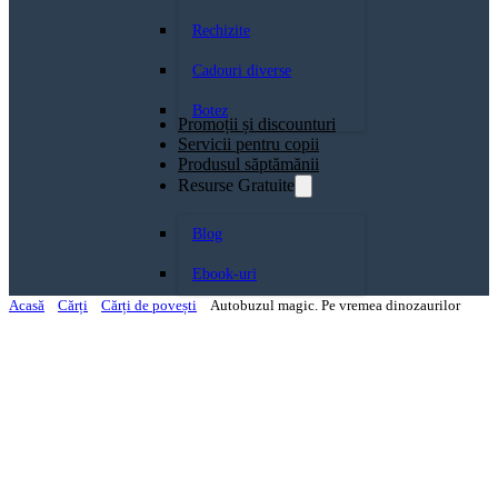
Rechizite
Cadouri diverse
Botez
Promoții și discounturi
Servicii pentru copii
Produsul săptămănii
Resurse Gratuite
Blog
Ebook-uri
Acasă
Cărți
Cărți de povești
Autobuzul magic. Pe vremea dinozaurilor