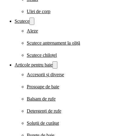
Ulei de corp
Scutece
Aleze
Scutece antrenament la oliță
Scutece chiloțel
Articole pentru baie
Accesorii și diverse
Prosoape de baie
Balsam de rufe
Detergenți de rufe
Soluții de curățat
Burete de baie