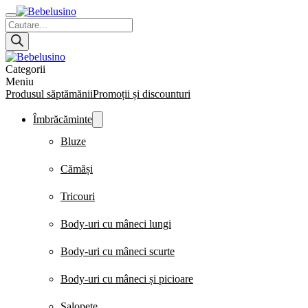
Products
search
Categorii
Meniu
Produsul săptămănii
Promoții și discounturi
Îmbrăcăminte
Bluze
Cămăși
Tricouri
Body-uri cu mâneci lungi
Body-uri cu mâneci scurte
Body-uri cu mâneci și picioare
Salopete