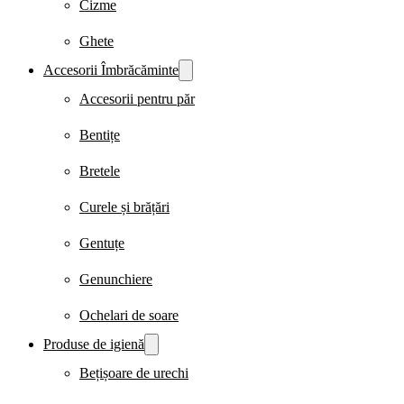
Cizme
Ghete
Accesorii Îmbrăcăminte
Accesorii pentru păr
Bentițe
Bretele
Curele și brățări
Gentuțe
Genunchiere
Ochelari de soare
Produse de igienă
Bețișoare de urechi