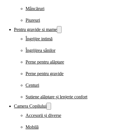
Mâncăruri
Piureuri
Pentru gravide si mame
Îngrijire intimă
Îngrijirea sânilor
Perne pentru alăptare
Perne pentru gravide
Centuri
Sutiene alăptare și lenjerie confort
Camera Copilului
Accesorii și diverse
Mobilă