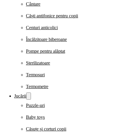
Cântare
Căști antifonice pentru copii
Centuri anticolici
Încălzitoare biberoane
Pompe pentru alăptat
Sterilizatoare
Termosuri
Termometre
Jucării
Puzzle-uri
Baby toys
Căsuțe și corturi copii