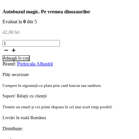
Autobuzul magic. Pe vremea dinozaurilor
Evaluat la
0
din 5
42,00
lei
Cantitate
Autobuzul
magic.
Adaugă în coș
Pe
Brand:
Portocala Albastră
vremea
dinozaurilor
Plăți securizate
Cumperi în siguranță cu plata prin card bancar sau ramburs.
Suport/ Relații cu clienții
Trimite un email și vei primi răspuns în cel mai scurt timp posibil.
Livrări în toată România
Distribuie: