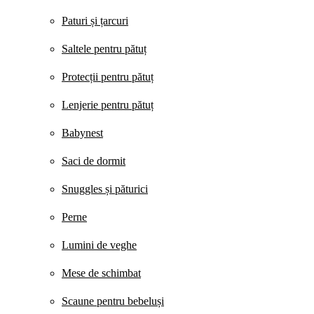
Paturi și țarcuri
Saltele pentru pătuț
Protecții pentru pătuț
Lenjerie pentru pătuț
Babynest
Saci de dormit
Snuggles și păturici
Perne
Lumini de veghe
Mese de schimbat
Scaune pentru bebeluși