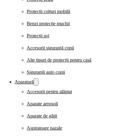
Protecții colțuri mobilă
Benzi protecție muchii
Protecții uși
Accesorii siguranță copii
Alte tipuri de protecții pentru casă
Siguranță auto copii
Aparatură
Accesorii pentru alăptat
Aparate aerosoli
Aparate de gătit
Aspiratoare nazale