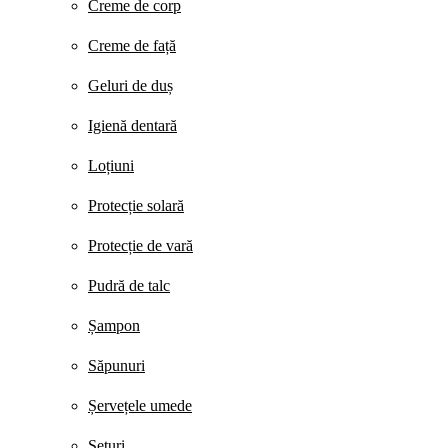
Creme de corp
Creme de față
Geluri de duș
Igienă dentară
Loțiuni
Protecție solară
Protecție de vară
Pudră de talc
Șampon
Săpunuri
Șervețele umede
Seturi