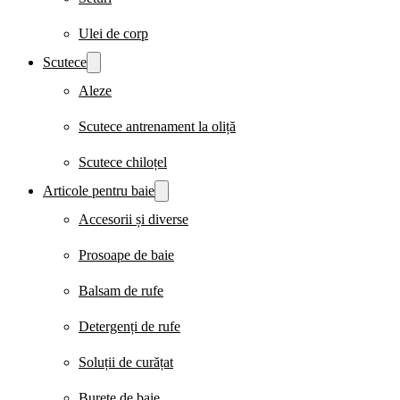
Ulei de corp
Scutece
Aleze
Scutece antrenament la oliță
Scutece chiloțel
Articole pentru baie
Accesorii și diverse
Prosoape de baie
Balsam de rufe
Detergenți de rufe
Soluții de curățat
Burete de baie