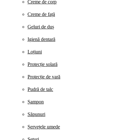
Creme de corp
Creme de față
Geluri de duș
Igienă dentară
Loțiuni
Protecție solară
Protecție de vară
Pudră de talc
Șampon
Săpunuri
Șervețele umede
Seturi