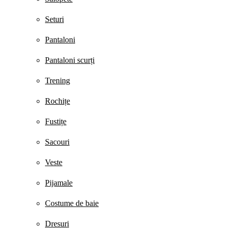
Seturi
Pantaloni
Pantaloni scurți
Trening
Rochițe
Fustițe
Sacouri
Veste
Pijamale
Costume de baie
Dresuri