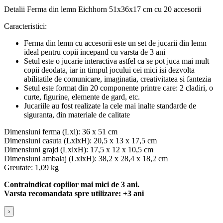
Detalii Ferma din lemn Eichhorn 51x36x17 cm cu 20 accesorii
Caracteristici:
Ferma din lemn cu accesorii este un set de jucarii din lemn
ideal pentru copii incepand cu varsta de 3 ani
Setul este o jucarie interactiva astfel ca se pot juca mai mult
copii deodata, iar in timpul jocului cei mici isi dezvolta
abilitatile de comunicare, imaginatia, creativitatea si fantezia
Setul este format din 20 componente printre care: 2 cladiri, o
curte, figurine, elemente de gard, etc.
Jucariile au fost realizate la cele mai inalte standarde de
siguranta, din materiale de calitate
Dimensiuni ferma (Lxl): 36 x 51 cm
Dimensiuni casuta (LxlxH): 20,5 x 13 x 17,5 cm
Dimensiuni grajd (LxlxH): 17,5 x 12 x 10,5 cm
Dimensiuni ambalaj (LxlxH): 38,2 x 28,4 x 18,2 cm
Greutate: 1,09 kg
Contraindicat copiilor mai mici de 3 ani.
Varsta recomandata spre utilizare: +3 ani
›