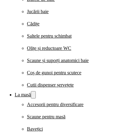
Jucării baie
Cădițe
Saltele pentru schimbat
Olițe și reductoare WC
Scaune și suporți anatomici baie
Coș de gunoi pentru scutece
Cutii dispenser șervețete
La masă
Accesorii pentru diversificare
Scaune pentru masă
Bavețici