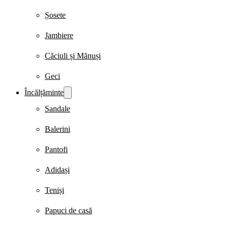
Șosete
Jambiere
Căciuli și Mănuși
Geci
Încălțăminte
Sandale
Balerini
Pantofi
Adidași
Teniși
Papuci de casă