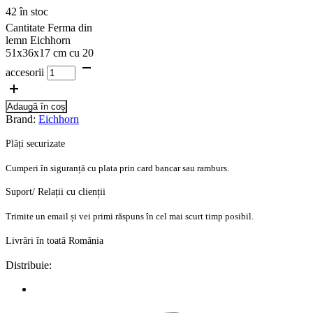
42 în stoc
Cantitate Ferma din
lemn Eichhorn
51x36x17 cm cu 20
accesorii
Adaugă în coș
Brand:
Eichhorn
Plăți securizate
Cumperi în siguranță cu plata prin card bancar sau ramburs.
Suport/ Relații cu clienții
Trimite un email și vei primi răspuns în cel mai scurt timp posibil.
Livrări în toată România
Distribuie: