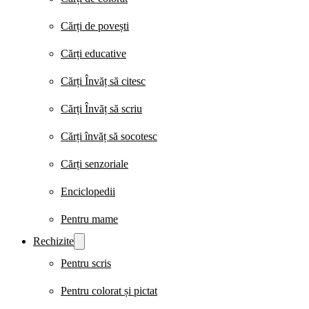
Cărți de povești
Cărți educative
Cărți Învăț să citesc
Cărți Învăț să scriu
Cărți învăț să socotesc
Cărți senzoriale
Enciclopedii
Pentru mame
Rechizite
Pentru scris
Pentru colorat și pictat