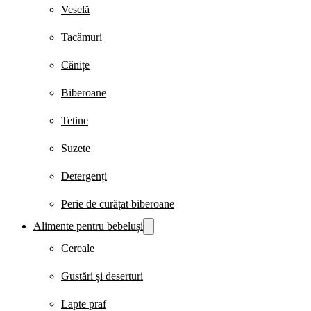
Veselă
Tacâmuri
Cănițe
Biberoane
Tetine
Suzete
Detergenți
Perie de curățat biberoane
Alimente pentru bebeluși
Cereale
Gustări și deserturi
Lapte praf