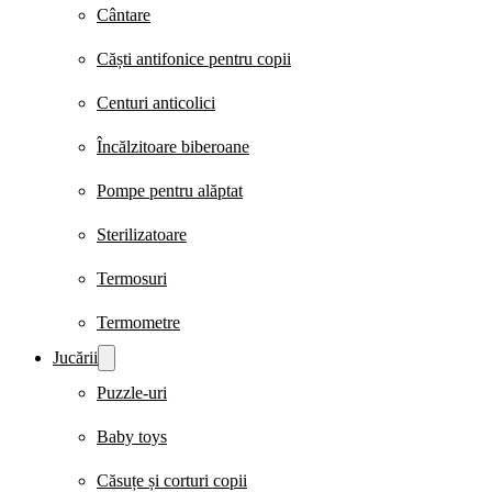
Cântare
Căști antifonice pentru copii
Centuri anticolici
Încălzitoare biberoane
Pompe pentru alăptat
Sterilizatoare
Termosuri
Termometre
Jucării
Puzzle-uri
Baby toys
Căsuțe și corturi copii