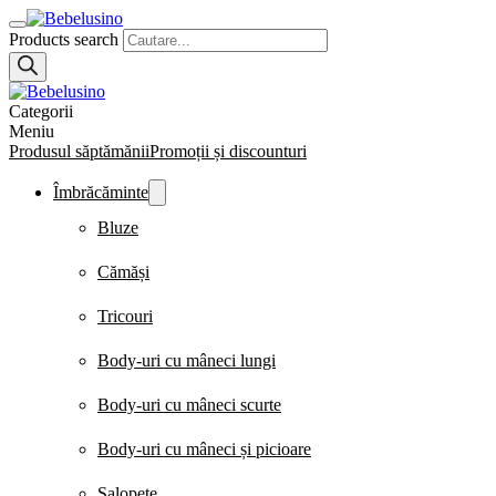
Products search
Categorii
Meniu
Produsul săptămănii
Promoții și discounturi
Îmbrăcăminte
Bluze
Cămăși
Tricouri
Body-uri cu mâneci lungi
Body-uri cu mâneci scurte
Body-uri cu mâneci și picioare
Salopete