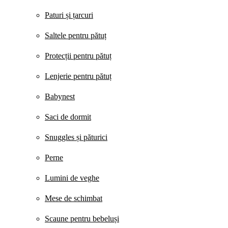
Paturi și țarcuri
Saltele pentru pătuț
Protecții pentru pătuț
Lenjerie pentru pătuț
Babynest
Saci de dormit
Snuggles și păturici
Perne
Lumini de veghe
Mese de schimbat
Scaune pentru bebeluși