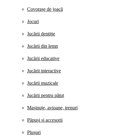
Covorașe de joacă
Jocuri
Jucării dentiție
Jucării din lemn
Jucării educative
Jucării interactive
Jucării muzicale
Jucării pentru pătuț
Mașinuțe, avioane, trenuri
Păpuși și accesorii
Plușuri