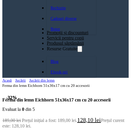
Rechizite
Cadouri diverse
Botez
Promoții și discounturi
Servicii pentru copii
Produsul săptămănii
Resurse Gratuite
Blog
Ebook-uri
Acasă
Jucării
Jucării din lemn
Ferma din lemn Eichhorn 51x36x17 cm cu 20 accesorii
-32%
-32%
Ferma din lemn Eichhorn 51x36x17 cm cu 20 accesorii
Evaluat la
0
din 5
128,10
lei
189,00
lei
Prețul inițial a fost: 189,00 lei.
Prețul curent
este: 128,10 lei.