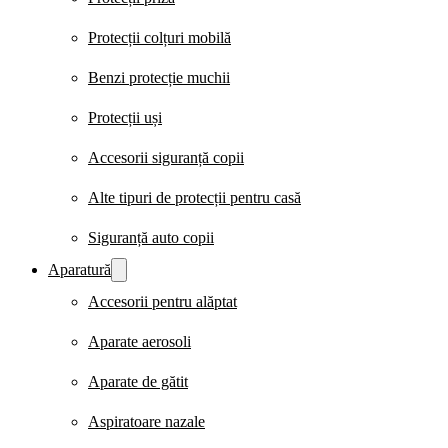
Protecții colțuri mobilă
Benzi protecție muchii
Protecții uși
Accesorii siguranță copii
Alte tipuri de protecții pentru casă
Siguranță auto copii
Aparatură
Accesorii pentru alăptat
Aparate aerosoli
Aparate de gătit
Aspiratoare nazale