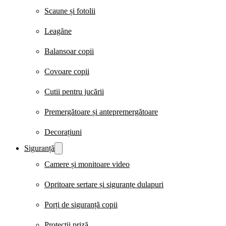
Scaune și fotolii
Leagăne
Balansoar copii
Covoare copii
Cutii pentru jucării
Premergătoare și antepremergătoare
Decorațiuni
Siguranță
Camere și monitoare video
Opritoare sertare și siguranțe dulapuri
Porți de siguranță copii
Protecții priză