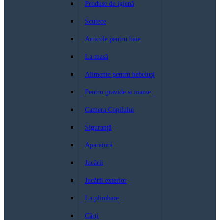
Produse de igienă
Scutece
Articole pentru baie
La masă
Alimente pentru bebeluși
Pentru gravide si mame
Camera Copilului
Siguranță
Aparatură
Jucării
Jucării exterior
La plimbare
Cărți