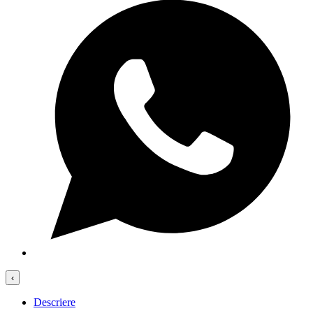
‹
Descriere