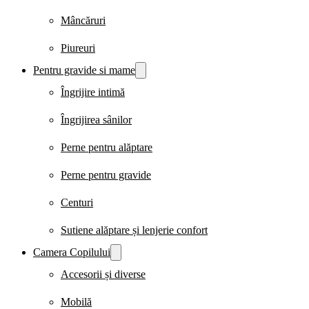
Mâncăruri
Piureuri
Pentru gravide si mame
Îngrijire intimă
Îngrijirea sânilor
Perne pentru alăptare
Perne pentru gravide
Centuri
Sutiene alăptare și lenjerie confort
Camera Copilului
Accesorii și diverse
Mobilă