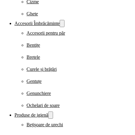
Cizme
Ghete
Accesorii Îmbrăcăminte
Accesorii pentru păr
Bentițe
Bretele
Curele și brățări
Gentuțe
Genunchiere
Ochelari de soare
Produse de igienă
Bețișoare de urechi