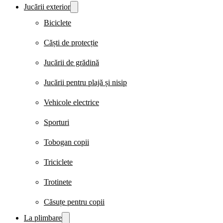
Jucării exterior
Biciclete
Căști de protecție
Jucării de grădină
Jucării pentru plajă și nisip
Vehicole electrice
Sporturi
Tobogan copii
Triciclete
Trotinete
Căsuțe pentru copii
La plimbare