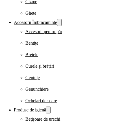
Cizme
Ghete
Accesorii Îmbrăcăminte
Accesorii pentru păr
Bentițe
Bretele
Curele și brățări
Gentuțe
Genunchiere
Ochelari de soare
Produse de igienă
Bețișoare de urechi