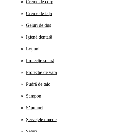
Creme de corp
Creme de față
Geluri de duș
Igienă dentară
Loțiuni
Protecție solară
Protecție de vară
Pudră de talc
Șampon
Săpunuri
Șervețele umede
Seturi