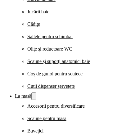
Jucării baie
Cădițe
Saltele pentru schimbat
Olițe și reductoare WC
Scaune și suporți anatomici baie
Coș de gunoi pentru scutece
Cutii dispenser șervețete
La masă
Accesorii pentru diversificare
Scaune pentru masă
Bavețici