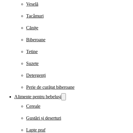
Veselă
Tacâmuri
Cănițe
Biberoane
Tetine
Suzete
Detergenți
Perie de curățat biberoane
Alimente pentru bebeluși
Cereale
Gustări și deserturi
Lapte praf