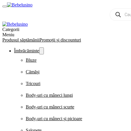
Products
search
Categorii
Meniu
Produsul săptămănii
Promoții și discounturi
Îmbrăcăminte
Bluze
Cămăși
Tricouri
Body-uri cu mâneci lungi
Body-uri cu mâneci scurte
Body-uri cu mâneci și picioare
Salopete