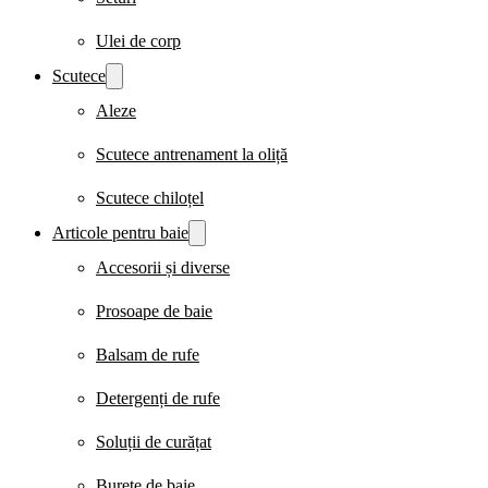
Ulei de corp
Scutece
Aleze
Scutece antrenament la oliță
Scutece chiloțel
Articole pentru baie
Accesorii și diverse
Prosoape de baie
Balsam de rufe
Detergenți de rufe
Soluții de curățat
Burete de baie