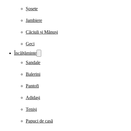
Șosete
Jambiere
Căciuli și Mănuși
Geci
Încălțăminte
Sandale
Balerini
Pantofi
Adidași
Teniși
Papuci de casă