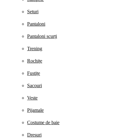
Seturi
Pantaloni
Pantaloni scurți
Trening
Rochițe
Fustițe
Sacouri
Veste
Pijamale
Costume de baie
Dresuri