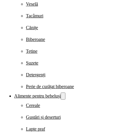
Veselă
Tacâmuri
Cănițe
Biberoane
Tetine
Suzete
Detergenți
Perie de curățat biberoane
Alimente pentru bebeluși
Cereale
Gustări și deserturi
Lapte praf