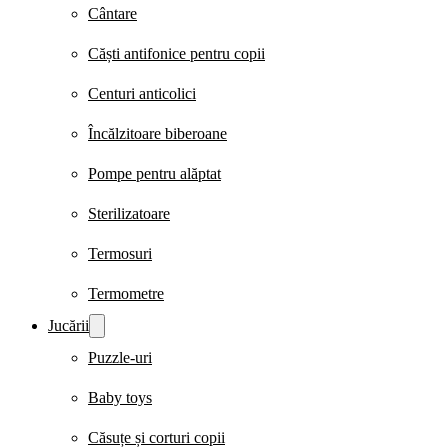
Cântare
Căști antifonice pentru copii
Centuri anticolici
Încălzitoare biberoane
Pompe pentru alăptat
Sterilizatoare
Termosuri
Termometre
Jucării
Puzzle-uri
Baby toys
Căsuțe și corturi copii