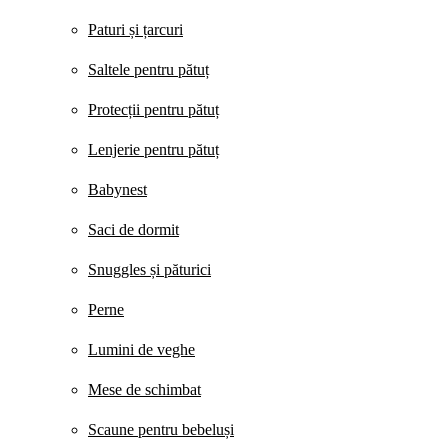
Paturi și țarcuri
Saltele pentru pătuț
Protecții pentru pătuț
Lenjerie pentru pătuț
Babynest
Saci de dormit
Snuggles și păturici
Perne
Lumini de veghe
Mese de schimbat
Scaune pentru bebeluși