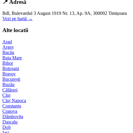
📍 Adresă
Bdl, Bulevardul 3 August 1919 Nr. 13, Ap. 9A, 300092 Timișoara
Vezi pe hartă →
Alte locatii
Arad
Argeș
Bacău
Baia Mare
Bihor
Botoșani
Brașov
București
Buzău
Călărași
Cluj
Cluj Napoca
Constanța
Craiova
Dâmbovița
Dascalu
Dolj
Iași