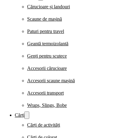
Cărucioare și landouri
Scaune de mașină
Paturi pentru travel
Geantă termoizolantă
Genți pentru scutece
Accesorii cărucioare
Accesorii scaune mașină
Accesorii transport
Wraps, Slings, Bobe
Cărți
Cărți de activități
Cărți de colorat