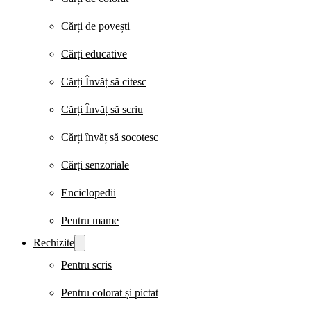
Cărți de povești
Cărți educative
Cărți Învăț să citesc
Cărți Învăț să scriu
Cărți învăț să socotesc
Cărți senzoriale
Enciclopedii
Pentru mame
Rechizite
Pentru scris
Pentru colorat și pictat