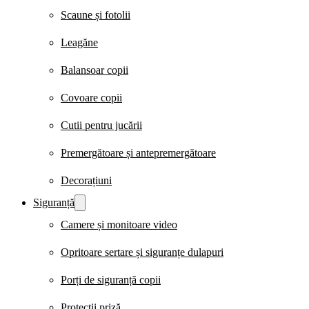
Scaune și fotolii
Leagăne
Balansoar copii
Covoare copii
Cutii pentru jucării
Premergătoare și antepremergătoare
Decorațiuni
Siguranță
Camere și monitoare video
Opritoare sertare și siguranțe dulapuri
Porți de siguranță copii
Protecții priză