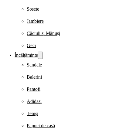
Șosete
Jambiere
Căciuli și Mănuși
Geci
Încălțăminte
Sandale
Balerini
Pantofi
Adidași
Teniși
Papuci de casă