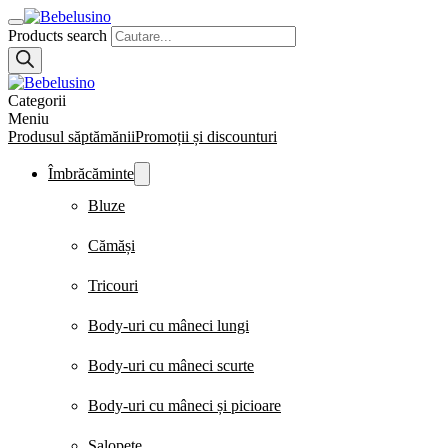
Products search
Categorii
Meniu
Produsul săptămănii
Promoții și discounturi
Îmbrăcăminte
Bluze
Cămăși
Tricouri
Body-uri cu mâneci lungi
Body-uri cu mâneci scurte
Body-uri cu mâneci și picioare
Salopete