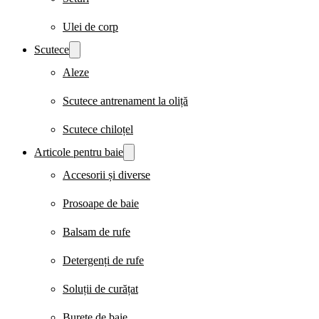
Ulei de corp
Scutece
Aleze
Scutece antrenament la oliță
Scutece chiloțel
Articole pentru baie
Accesorii și diverse
Prosoape de baie
Balsam de rufe
Detergenți de rufe
Soluții de curățat
Burete de baie