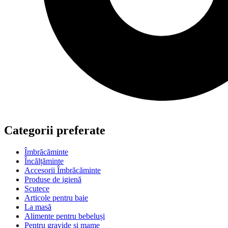
Categorii preferate
Îmbrăcăminte
Încălțăminte
Accesorii Îmbrăcăminte
Produse de igienă
Scutece
Articole pentru baie
La masă
Alimente pentru bebeluși
Pentru gravide si mame