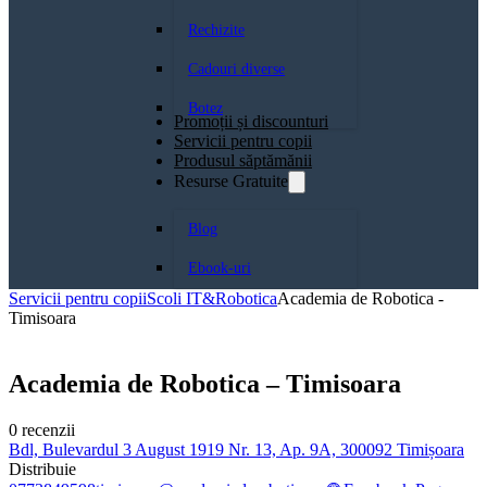
Rechizite
Cadouri diverse
Botez
Promoții și discounturi
Servicii pentru copii
Produsul săptămănii
Resurse Gratuite
Blog
Ebook-uri
Servicii pentru copii
Scoli IT&Robotica
Academia de Robotica -
Timisoara
Academia de Robotica – Timisoara
0 recenzii
Bdl, Bulevardul 3 August 1919 Nr. 13, Ap. 9A, 300092 Timișoara
Distribuie