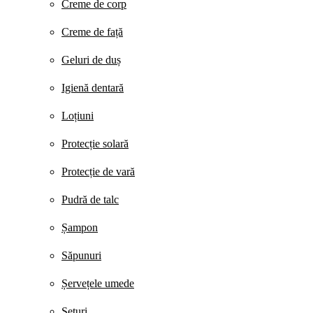
Creme de corp
Creme de față
Geluri de duș
Igienă dentară
Loțiuni
Protecție solară
Protecție de vară
Pudră de talc
Șampon
Săpunuri
Șervețele umede
Seturi