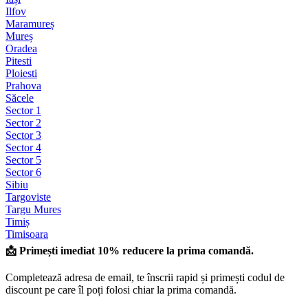
Ilfov
Maramureș
Mureș
Oradea
Pitesti
Ploiesti
Prahova
Săcele
Sector 1
Sector 2
Sector 3
Sector 4
Sector 5
Sector 6
Sibiu
Targoviste
Targu Mures
Timiș
Timisoara
📩 Primești imediat 10% reducere la prima comandă.
Completează adresa de email, te înscrii rapid și primești codul de
discount pe care îl poți folosi chiar la prima comandă.