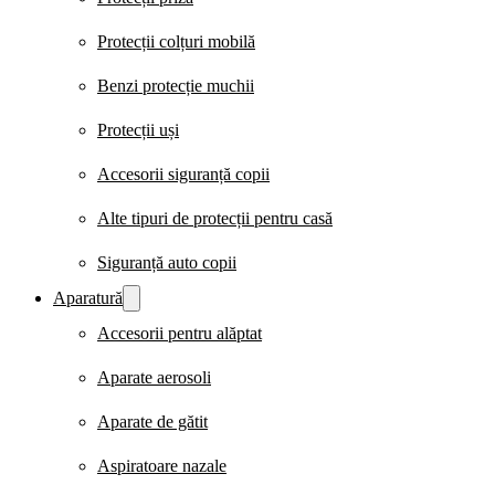
Protecții colțuri mobilă
Benzi protecție muchii
Protecții uși
Accesorii siguranță copii
Alte tipuri de protecții pentru casă
Siguranță auto copii
Aparatură
Accesorii pentru alăptat
Aparate aerosoli
Aparate de gătit
Aspiratoare nazale