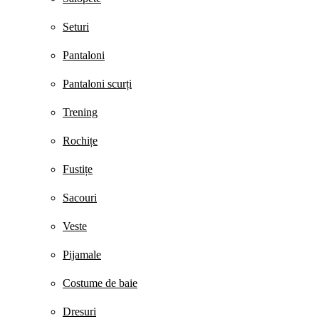
Seturi
Pantaloni
Pantaloni scurți
Trening
Rochițe
Fustițe
Sacouri
Veste
Pijamale
Costume de baie
Dresuri