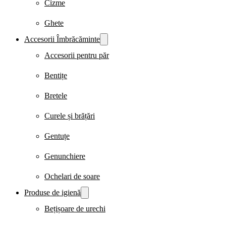
Cizme
Ghete
Accesorii Îmbrăcăminte
Accesorii pentru păr
Bentițe
Bretele
Curele și brățări
Gentuțe
Genunchiere
Ochelari de soare
Produse de igienă
Bețișoare de urechi