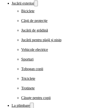
Jucării exterior
Biciclete
Căști de protecție
Jucării de grădină
Jucării pentru plajă și nisip
Vehicole electrice
Sporturi
Tobogan copii
Triciclete
Trotinete
Căsuțe pentru copii
La plimbare