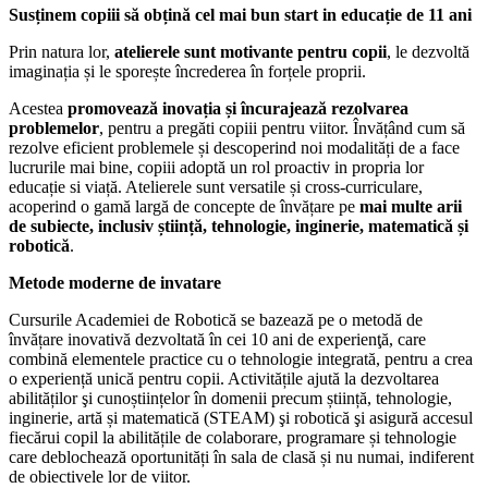
Susținem copiii să obțină cel mai bun start in educație de 11 ani
Prin natura lor,
atelierele sunt motivante pentru copii
, le dezvoltă
imaginația și le sporește încrederea în forțele proprii.
Acestea
promovează inovația și încurajează rezolvarea
problemelor
, pentru a pregăti copiii pentru viitor. Învățând cum să
rezolve eficient problemele și descoperind noi modalități de a face
lucrurile mai bine, copiii adoptă un rol proactiv in propria lor
educație si viață.
Atelierele sunt versatile și cross-curriculare,
acoperind o gamă largă de concepte de învățare pe
mai multe arii
de subiecte, inclusiv știință, tehnologie, inginerie, matematică și
robotică
.
Metode moderne de invatare
Cursurile Academiei de Robotică se bazează pe o metodă de
învățare inovativă dezvoltată în cei 10 ani de experienţă, care
combină elementele practice cu o tehnologie integrată, pentru a crea
o experiență unică pentru copii. Activitățile ajută la dezvoltarea
abilităților şi cunoștiințelor în domenii precum știință, tehnologie,
inginerie, artă și matematică (STEAM) şi robotică şi asigură accesul
fiecărui copil la abilitățile de colaborare, programare și tehnologie
care deblochează oportunități în sala de clasă și nu numai, indiferent
de obiectivele lor de viitor.