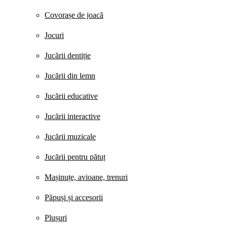
Covorașe de joacă
Jocuri
Jucării dentiție
Jucării din lemn
Jucării educative
Jucării interactive
Jucării muzicale
Jucării pentru pătuț
Mașinuțe, avioane, trenuri
Păpuși și accesorii
Plușuri