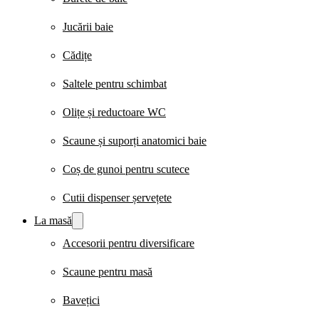
Jucării baie
Cădițe
Saltele pentru schimbat
Olițe și reductoare WC
Scaune și suporți anatomici baie
Coș de gunoi pentru scutece
Cutii dispenser șervețete
La masă
Accesorii pentru diversificare
Scaune pentru masă
Bavețici