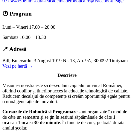
0773849598
timisoara@academiaderobotica.ro
🌐 Facebook Page
🕐 Program
Luni – Vineri 17.00 – 20.00
Sambata 10.00 – 13.30
📍 Adresă
Bdl, Bulevardul 3 August 1919 Nr. 13, Ap. 9A, 300092 Timișoara
Vezi pe hartă →
Descriere
Misiunea noastră este să dezvoltăm capitalul uman al României,
oferind copiilor și tinerilor acces la educație tehnologică de calitate.
Reducem decalajul de competențe și creăm oportunități egale pentru
o nouă generație de inovatori.
Cursurile de Robotică și Programare
sunt organizate în module
de câte un semestru și se țin în sesiuni săptămânale de câte
1
ora
sau
1 ora si 30 de minute
. în funcție de curs, pe toată durata
anului școlar.