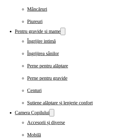
Mâncăruri
Piureuri
Pentru gravide si mame
Îngrijire intimă
Îngrijirea sânilor
Perne pentru alăptare
Perne pentru gravide
Centuri
Sutiene alăptare și lenjerie confort
Camera Copilului
Accesorii și diverse
Mobilă