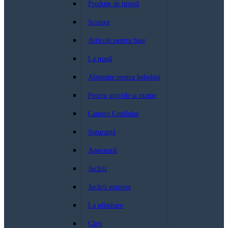
Produse de igienă
Scutece
Articole pentru baie
La masă
Alimente pentru bebeluși
Pentru gravide si mame
Camera Copilului
Siguranță
Aparatură
Jucării
Jucării exterior
La plimbare
Cărți