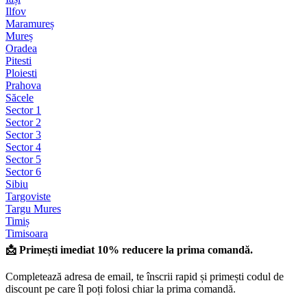
Ilfov
Maramureș
Mureș
Oradea
Pitesti
Ploiesti
Prahova
Săcele
Sector 1
Sector 2
Sector 3
Sector 4
Sector 5
Sector 6
Sibiu
Targoviste
Targu Mures
Timiș
Timisoara
📩 Primești imediat 10% reducere la prima comandă.
Completează adresa de email, te înscrii rapid și primești codul de
discount pe care îl poți folosi chiar la prima comandă.