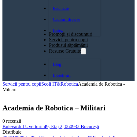
Rechizite
Cadouri diverse
Botez
Promoții și discounturi
Servicii pentru copii
Produsul săptămănii
Resurse Gratuite
Blog
Ebook-uri
Servicii pentru copii
Scoli IT&Robotica
Academia de Robotica -
Militari
Academia de Robotica – Militari
0 recenzii
Bulevardul Uverturii 49, Etaj 2, 060932 București
Distribuie