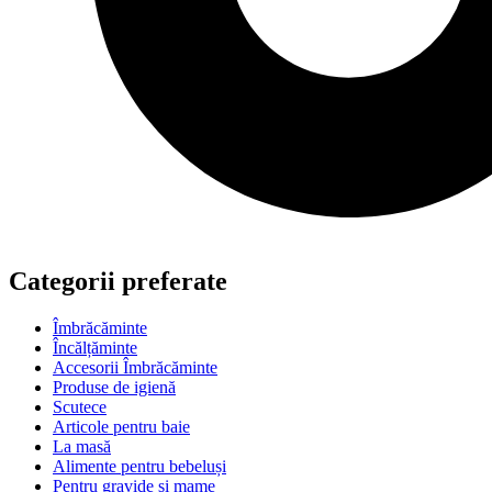
Categorii preferate
Îmbrăcăminte
Încălțăminte
Accesorii Îmbrăcăminte
Produse de igienă
Scutece
Articole pentru baie
La masă
Alimente pentru bebeluși
Pentru gravide si mame