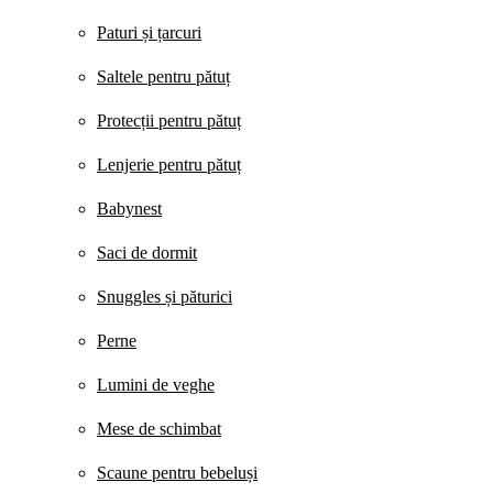
Paturi și țarcuri
Saltele pentru pătuț
Protecții pentru pătuț
Lenjerie pentru pătuț
Babynest
Saci de dormit
Snuggles și păturici
Perne
Lumini de veghe
Mese de schimbat
Scaune pentru bebeluși