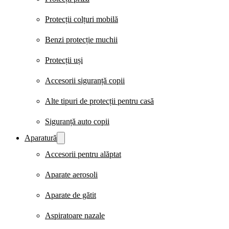
Protecții colțuri mobilă
Benzi protecție muchii
Protecții uși
Accesorii siguranță copii
Alte tipuri de protecții pentru casă
Siguranță auto copii
Aparatură
Accesorii pentru alăptat
Aparate aerosoli
Aparate de gătit
Aspiratoare nazale