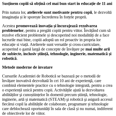
Susținem copiii să obțină cel mai bun start in educație de 11 ani
Prin natura lor,
atelierele sunt motivante pentru copii
, le dezvoltă
imaginația și le sporește încrederea în forțele proprii.
Acestea
promovează inovația și încurajează rezolvarea
problemelor
, pentru a pregăti copiii pentru viitor. Învățând cum să
rezolve eficient problemele și descoperind noi modalități de a face
lucrurile mai bine, copiii adoptă un rol proactiv in propria lor
educație si viață.
Atelierele sunt versatile și cross-curriculare,
acoperind o gamă largă de concepte de învățare pe
mai multe arii
de subiecte, inclusiv știință, tehnologie, inginerie, matematică și
robotică
.
Metode moderne de invatare
Cursurile Academiei de Robotică se bazează pe o metodă de
învățare inovativă dezvoltată în cei 10 ani de experienţă, care
combină elementele practice cu o tehnologie integrată, pentru a crea
o experiență unică pentru copii. Activitățile ajută la dezvoltarea
abilităților şi cunoștiințelor în domenii precum știință, tehnologie,
inginerie, artă și matematică (STEAM) şi robotică şi asigură accesul
fiecărui copil la abilitățile de colaborare, programare și tehnologie
care deblochează oportunități în sala de clasă și nu numai, indiferent
de obiectivele lor de viitor.