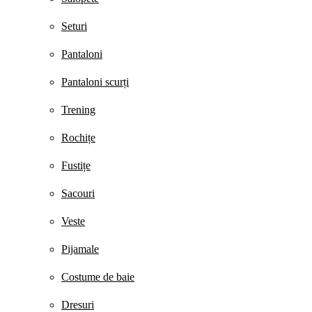
Seturi
Pantaloni
Pantaloni scurți
Trening
Rochițe
Fustițe
Sacouri
Veste
Pijamale
Costume de baie
Dresuri