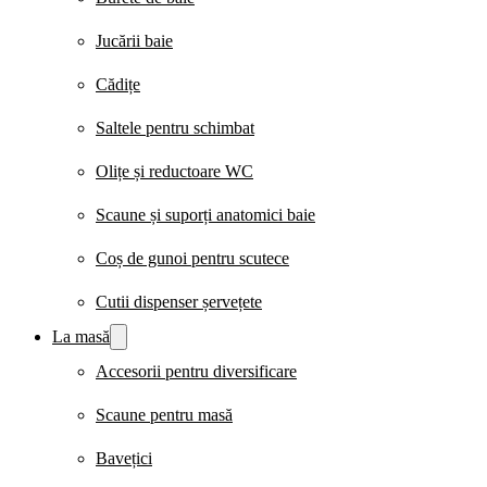
Jucării baie
Cădițe
Saltele pentru schimbat
Olițe și reductoare WC
Scaune și suporți anatomici baie
Coș de gunoi pentru scutece
Cutii dispenser șervețete
La masă
Accesorii pentru diversificare
Scaune pentru masă
Bavețici