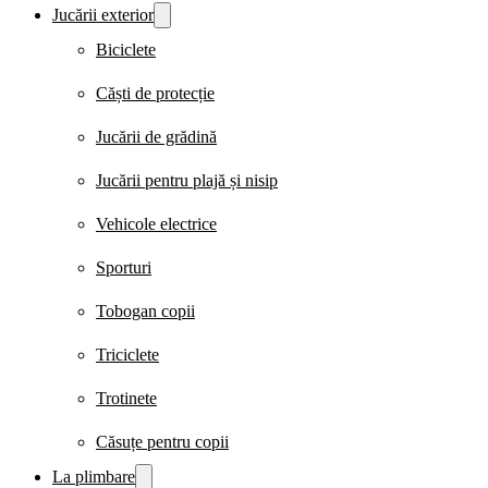
Jucării exterior
Biciclete
Căști de protecție
Jucării de grădină
Jucării pentru plajă și nisip
Vehicole electrice
Sporturi
Tobogan copii
Triciclete
Trotinete
Căsuțe pentru copii
La plimbare