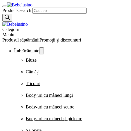
Products search
Categorii
Meniu
Produsul săptămănii
Promoții și discounturi
Îmbrăcăminte
Bluze
Cămăși
Tricouri
Body-uri cu mâneci lungi
Body-uri cu mâneci scurte
Body-uri cu mâneci și picioare
Salopete