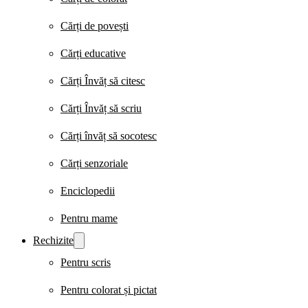
Cărți de povești
Cărți educative
Cărți Învăț să citesc
Cărți Învăț să scriu
Cărți învăț să socotesc
Cărți senzoriale
Enciclopedii
Pentru mame
Rechizite
Pentru scris
Pentru colorat și pictat