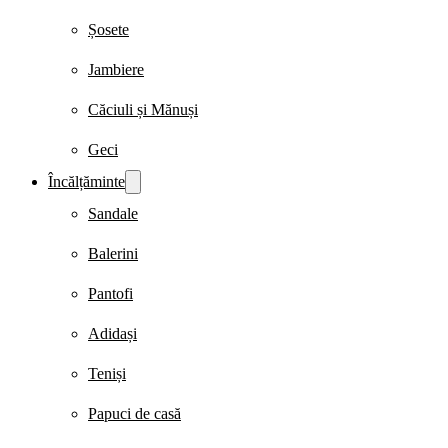
Șosete
Jambiere
Căciuli și Mănuși
Geci
Încălțăminte
Sandale
Balerini
Pantofi
Adidași
Teniși
Papuci de casă