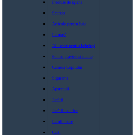
Produse de igienă
Scutece
Articole pentru baie
La masă
Alimente pentru bebeluși
Pentru gravide si mame
Camera Copilului
Siguranță
Aparatură
Jucării
Jucării exterior
La plimbare
Cărți