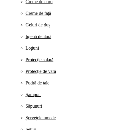
Creme de corp
Creme de față
Geluri de duș
Igienă dentară
Loțiuni
Protecție solară
Protecție de vară
Pudră de talc
Șampon
Săpunuri
Șervețele umede
Seturi