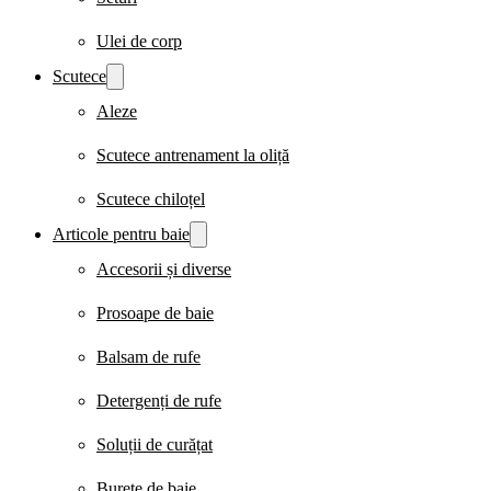
Ulei de corp
Scutece
Aleze
Scutece antrenament la oliță
Scutece chiloțel
Articole pentru baie
Accesorii și diverse
Prosoape de baie
Balsam de rufe
Detergenți de rufe
Soluții de curățat
Burete de baie