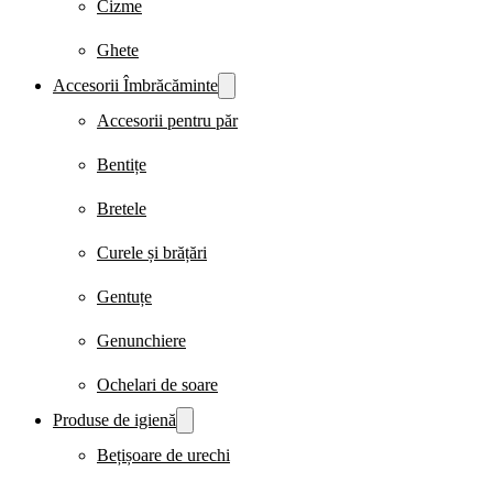
Cizme
Ghete
Accesorii Îmbrăcăminte
Accesorii pentru păr
Bentițe
Bretele
Curele și brățări
Gentuțe
Genunchiere
Ochelari de soare
Produse de igienă
Bețișoare de urechi