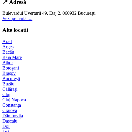
📍 Adresă
Bulevardul Uverturii 49, Etaj 2, 060932 București
Vezi pe hartă →
Alte locatii
Arad
Argeș
Bacău
Baia Mare
Bihor
Botoșani
Brașov
București
Buzău
Călărași
Cluj
Cluj Napoca
Constanța
Craiova
Dâmbovița
Dascalu
Dolj
Iași