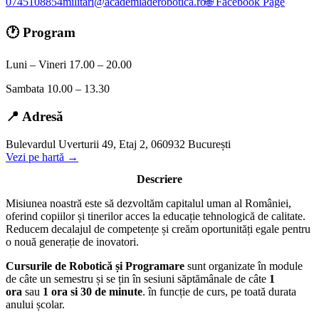
0745108854
militari@academiaderobotica.ro
🌐 Facebook Page
🕐 Program
Luni – Vineri 17.00 – 20.00
Sambata 10.00 – 13.30
📍 Adresă
Bulevardul Uverturii 49, Etaj 2, 060932 București
Vezi pe hartă →
Descriere
Misiunea noastră este să dezvoltăm capitalul uman al României,
oferind copiilor și tinerilor acces la educație tehnologică de calitate.
Reducem decalajul de competențe și creăm oportunități egale pentru
o nouă generație de inovatori.
Cursurile de Robotică și Programare
sunt organizate în module
de câte un semestru și se țin în sesiuni săptămânale de câte
1
ora
sau
1 ora si 30 de minute
. în funcție de curs, pe toată durata
anului școlar.