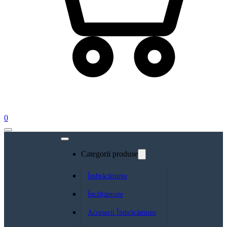
0
Categorii produse
Îmbrăcăminte
Încălțăminte
Accesorii Îmbrăcăminte