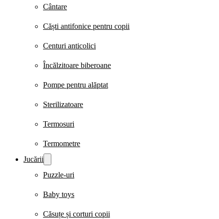
Cântare
Căști antifonice pentru copii
Centuri anticolici
Încălzitoare biberoane
Pompe pentru alăptat
Sterilizatoare
Termosuri
Termometre
Jucării
Puzzle-uri
Baby toys
Căsuțe și corturi copii