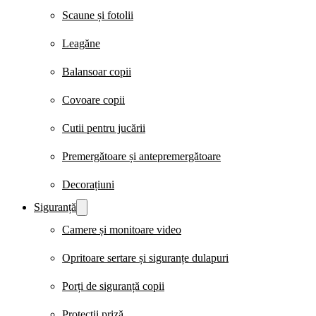
Scaune și fotolii
Leagăne
Balansoar copii
Covoare copii
Cutii pentru jucării
Premergătoare și antepremergătoare
Decorațiuni
Siguranță
Camere și monitoare video
Opritoare sertare și siguranțe dulapuri
Porți de siguranță copii
Protecții priză