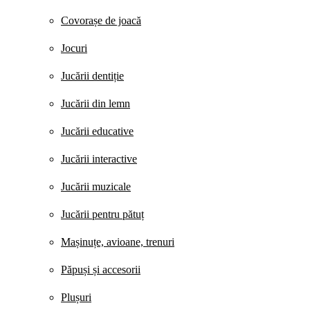
Covorașe de joacă
Jocuri
Jucării dentiție
Jucării din lemn
Jucării educative
Jucării interactive
Jucării muzicale
Jucării pentru pătuț
Mașinuțe, avioane, trenuri
Păpuși și accesorii
Plușuri