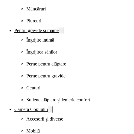
Mâncăruri
Piureuri
Pentru gravide si mame
Îngrijire intimă
Îngrijirea sânilor
Perne pentru alăptare
Perne pentru gravide
Centuri
Sutiene alăptare și lenjerie confort
Camera Copilului
Accesorii și diverse
Mobilă