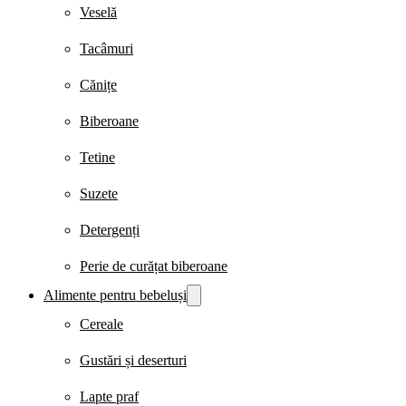
Veselă
Tacâmuri
Cănițe
Biberoane
Tetine
Suzete
Detergenți
Perie de curățat biberoane
Alimente pentru bebeluși
Cereale
Gustări și deserturi
Lapte praf