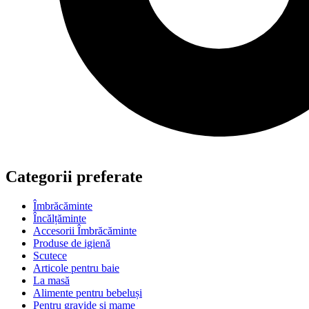
Categorii preferate
Îmbrăcăminte
Încălțăminte
Accesorii Îmbrăcăminte
Produse de igienă
Scutece
Articole pentru baie
La masă
Alimente pentru bebeluși
Pentru gravide si mame