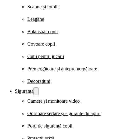
Scaune și fotolii
Leagăne
Balansoar copii
Covoare copii
Cutii pentru jucării
Premergătoare și antepremergătoare
Decorațiuni
Siguranță
Camere și monitoare video
Opritoare sertare și siguranțe dulapuri
Porți de siguranță copii
Protecții priză