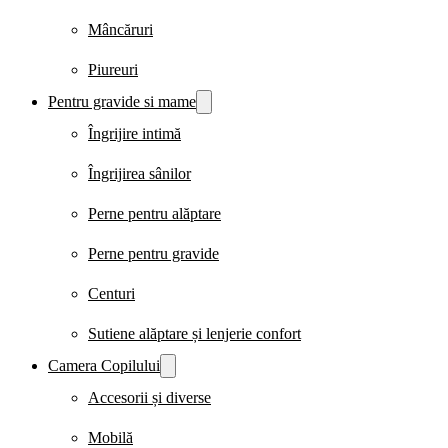
Mâncăruri
Piureuri
Pentru gravide si mame
Îngrijire intimă
Îngrijirea sânilor
Perne pentru alăptare
Perne pentru gravide
Centuri
Sutiene alăptare și lenjerie confort
Camera Copilului
Accesorii și diverse
Mobilă