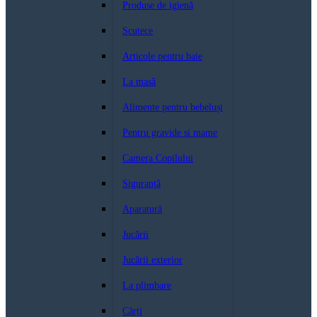
Produse de igienă
Scutece
Articole pentru baie
La masă
Alimente pentru bebeluși
Pentru gravide si mame
Camera Copilului
Siguranță
Aparatură
Jucării
Jucării exterior
La plimbare
Cărți