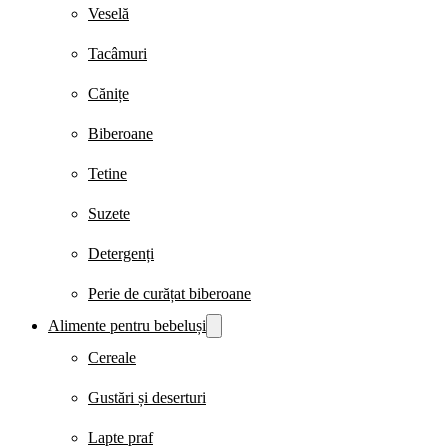
Veselă
Tacâmuri
Cănițe
Biberoane
Tetine
Suzete
Detergenți
Perie de curățat biberoane
Alimente pentru bebeluși
Cereale
Gustări și deserturi
Lapte praf