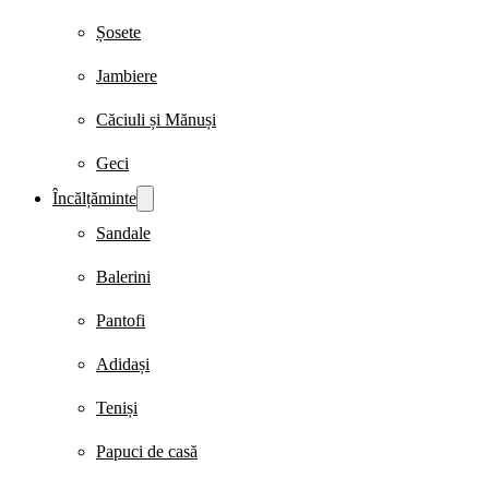
Șosete
Jambiere
Căciuli și Mănuși
Geci
Încălțăminte
Sandale
Balerini
Pantofi
Adidași
Teniși
Papuci de casă