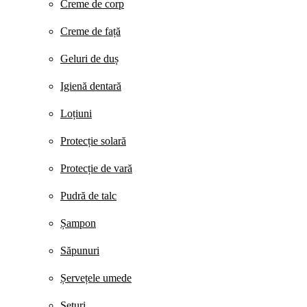
Creme de corp
Creme de față
Geluri de duș
Igienă dentară
Loțiuni
Protecție solară
Protecție de vară
Pudră de talc
Șampon
Săpunuri
Șervețele umede
Seturi