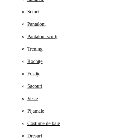
Seturi
Pantaloni
Pantaloni scurți
Trening
Rochițe
Fustițe
Sacouri
Veste
Pijamale
Costume de baie
Dresuri