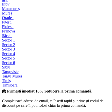
Ilfov
Maramureș
Mureș
Oradea
Pitesti
Ploiesti
Prahova
Săcele
Sector 1
Sector 2
Sector 3
Sector 4
Sector 5
Sector 6
Sibiu
Targoviste
Targu Mures
Timiș
Timisoara
📩 Primești imediat 10% reducere la prima comandă.
Completează adresa de email, te înscrii rapid și primești codul de
discount pe care îl poți folosi chiar la prima comandă.