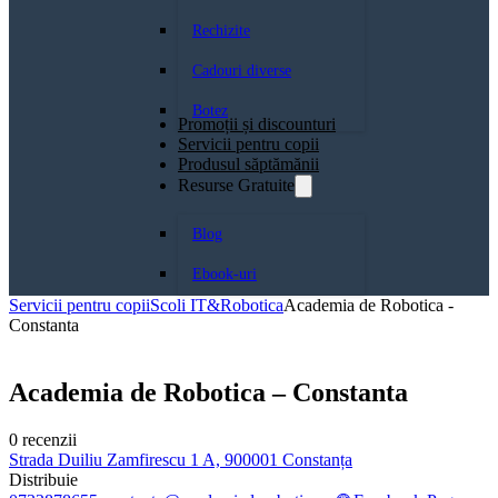
Rechizite
Cadouri diverse
Botez
Promoții și discounturi
Servicii pentru copii
Produsul săptămănii
Resurse Gratuite
Blog
Ebook-uri
Servicii pentru copii
Scoli IT&Robotica
Academia de Robotica -
Constanta
Academia de Robotica – Constanta
0 recenzii
Strada Duiliu Zamfirescu 1 A, 900001 Constanța
Distribuie