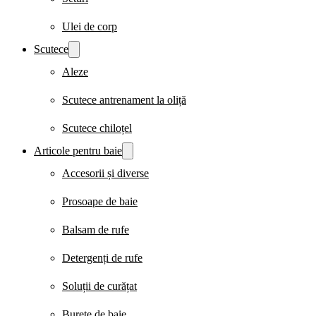
Ulei de corp
Scutece
Aleze
Scutece antrenament la oliță
Scutece chiloțel
Articole pentru baie
Accesorii și diverse
Prosoape de baie
Balsam de rufe
Detergenți de rufe
Soluții de curățat
Burete de baie