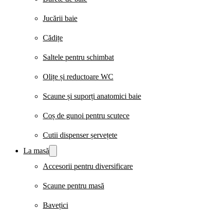
Jucării baie
Cădițe
Saltele pentru schimbat
Olițe și reductoare WC
Scaune și suporți anatomici baie
Coș de gunoi pentru scutece
Cutii dispenser șervețete
La masă
Accesorii pentru diversificare
Scaune pentru masă
Bavețici