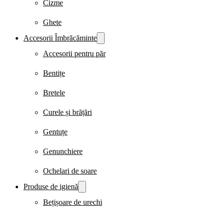
Cizme
Ghete
Accesorii Îmbrăcăminte
Accesorii pentru păr
Bentițe
Bretele
Curele și brățări
Gentuțe
Genunchiere
Ochelari de soare
Produse de igienă
Bețișoare de urechi