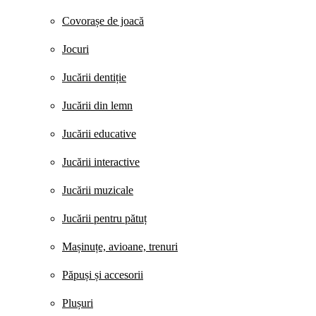
Covorașe de joacă
Jocuri
Jucării dentiție
Jucării din lemn
Jucării educative
Jucării interactive
Jucării muzicale
Jucării pentru pătuț
Mașinuțe, avioane, trenuri
Păpuși și accesorii
Plușuri