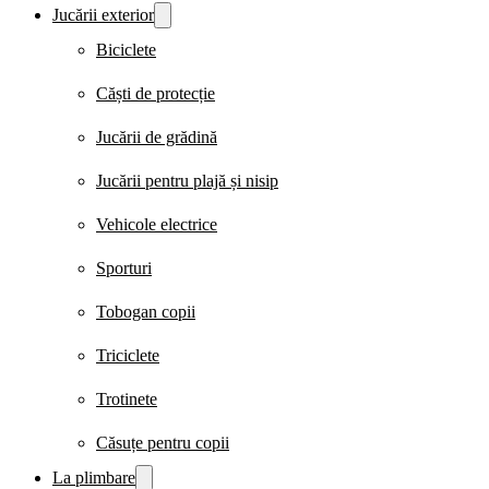
Jucării exterior
Biciclete
Căști de protecție
Jucării de grădină
Jucării pentru plajă și nisip
Vehicole electrice
Sporturi
Tobogan copii
Triciclete
Trotinete
Căsuțe pentru copii
La plimbare