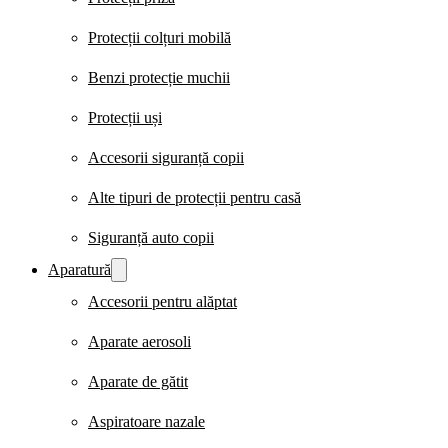
Protecții colțuri mobilă
Benzi protecție muchii
Protecții uși
Accesorii siguranță copii
Alte tipuri de protecții pentru casă
Siguranță auto copii
Aparatură
Accesorii pentru alăptat
Aparate aerosoli
Aparate de gătit
Aspiratoare nazale