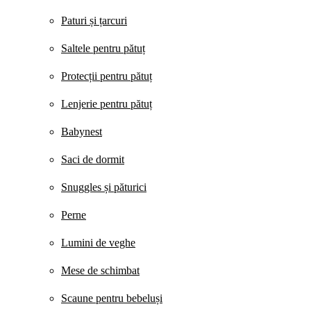
Paturi și țarcuri
Saltele pentru pătuț
Protecții pentru pătuț
Lenjerie pentru pătuț
Babynest
Saci de dormit
Snuggles și păturici
Perne
Lumini de veghe
Mese de schimbat
Scaune pentru bebeluși