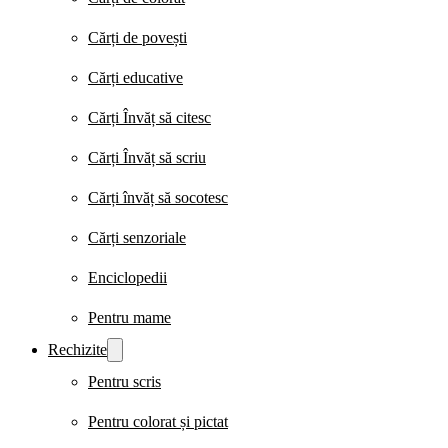
Cărți de povești
Cărți educative
Cărți Învăț să citesc
Cărți Învăț să scriu
Cărți învăț să socotesc
Cărți senzoriale
Enciclopedii
Pentru mame
Rechizite
Pentru scris
Pentru colorat și pictat