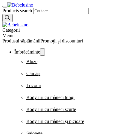
Products search
Categorii
Meniu
Produsul săptămănii
Promoții și discounturi
Îmbrăcăminte
Bluze
Cămăși
Tricouri
Body-uri cu mâneci lungi
Body-uri cu mâneci scurte
Body-uri cu mâneci și picioare
Salopete