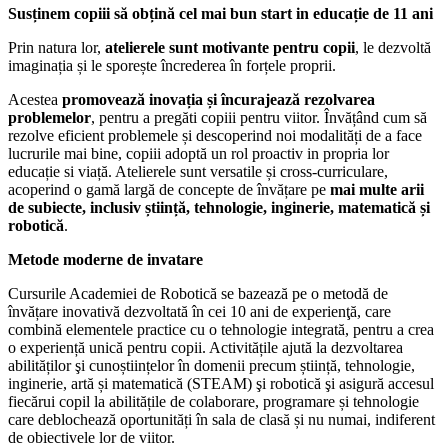
Susținem copiii să obțină cel mai bun start in educație de 11 ani
Prin natura lor,
atelierele sunt motivante pentru copii
, le dezvoltă
imaginația și le sporește încrederea în forțele proprii.
Acestea
promovează inovația și încurajează rezolvarea
problemelor
, pentru a pregăti copiii pentru viitor. Învățând cum să
rezolve eficient problemele și descoperind noi modalități de a face
lucrurile mai bine, copiii adoptă un rol proactiv in propria lor
educație si viață.
Atelierele sunt versatile și cross-curriculare,
acoperind o gamă largă de concepte de învățare pe
mai multe arii
de subiecte, inclusiv știință, tehnologie, inginerie, matematică și
robotică
.
Metode moderne de invatare
Cursurile Academiei de Robotică se bazează pe o metodă de
învățare inovativă dezvoltată în cei 10 ani de experienţă, care
combină elementele practice cu o tehnologie integrată, pentru a crea
o experiență unică pentru copii. Activitățile ajută la dezvoltarea
abilităților şi cunoștiințelor în domenii precum știință, tehnologie,
inginerie, artă și matematică (STEAM) şi robotică şi asigură accesul
fiecărui copil la abilitățile de colaborare, programare și tehnologie
care deblochează oportunități în sala de clasă și nu numai, indiferent
de obiectivele lor de viitor.