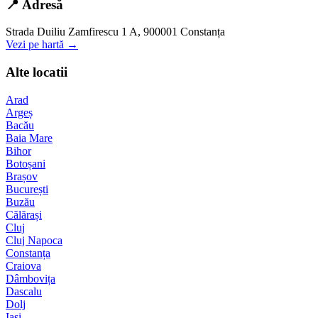
📍 Adresă
Strada Duiliu Zamfirescu 1 A, 900001 Constanța
Vezi pe hartă →
Alte locatii
Arad
Argeș
Bacău
Baia Mare
Bihor
Botoșani
Brașov
București
Buzău
Călărași
Cluj
Cluj Napoca
Constanța
Craiova
Dâmbovița
Dascalu
Dolj
Iași