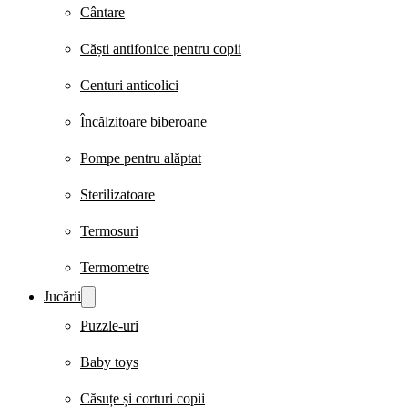
Cântare
Căști antifonice pentru copii
Centuri anticolici
Încălzitoare biberoane
Pompe pentru alăptat
Sterilizatoare
Termosuri
Termometre
Jucării
Puzzle-uri
Baby toys
Căsuțe și corturi copii