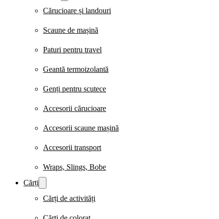
Cărucioare și landouri
Scaune de mașină
Paturi pentru travel
Geantă termoizolantă
Genți pentru scutece
Accesorii cărucioare
Accesorii scaune mașină
Accesorii transport
Wraps, Slings, Bobe
Cărți
Cărți de activități
Cărți de colorat