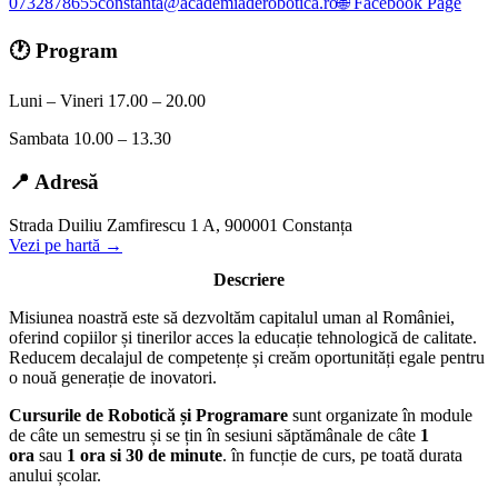
0732878655
constanta@academiaderobotica.ro
🌐 Facebook Page
🕐 Program
Luni – Vineri 17.00 – 20.00
Sambata 10.00 – 13.30
📍 Adresă
Strada Duiliu Zamfirescu 1 A, 900001 Constanța
Vezi pe hartă →
Descriere
Misiunea noastră este să dezvoltăm capitalul uman al României,
oferind copiilor și tinerilor acces la educație tehnologică de calitate.
Reducem decalajul de competențe și creăm oportunități egale pentru
o nouă generație de inovatori.
Cursurile de Robotică și Programare
sunt organizate în module
de câte un semestru și se țin în sesiuni săptămânale de câte
1
ora
sau
1 ora si 30 de minute
. în funcție de curs, pe toată durata
anului școlar.