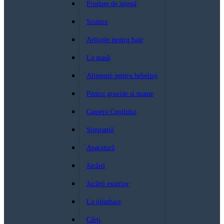
Produse de igienă
Scutece
Articole pentru baie
La masă
Alimente pentru bebeluși
Pentru gravide si mame
Camera Copilului
Siguranță
Aparatură
Jucării
Jucării exterior
La plimbare
Cărți