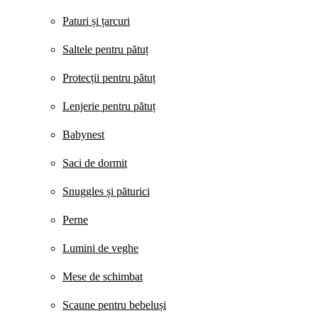
Paturi și țarcuri
Saltele pentru pătuț
Protecții pentru pătuț
Lenjerie pentru pătuț
Babynest
Saci de dormit
Snuggles și păturici
Perne
Lumini de veghe
Mese de schimbat
Scaune pentru bebeluși