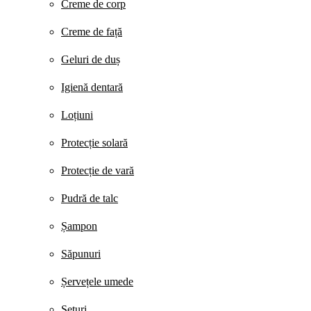
Creme de corp
Creme de față
Geluri de duș
Igienă dentară
Loțiuni
Protecție solară
Protecție de vară
Pudră de talc
Șampon
Săpunuri
Șervețele umede
Seturi