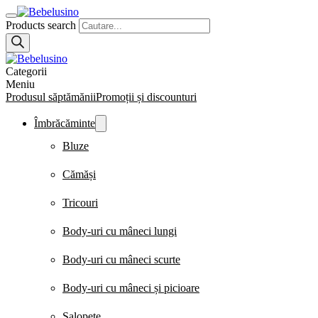
Products search
Categorii
Meniu
Produsul săptămănii
Promoții și discounturi
Îmbrăcăminte
Bluze
Cămăși
Tricouri
Body-uri cu mâneci lungi
Body-uri cu mâneci scurte
Body-uri cu mâneci și picioare
Salopete