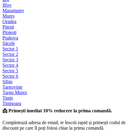
Ilfov
Maramureș
Mureș
Oradea
Pitesti
Ploiesti
Prahova
Săcele
Sector 1
Sector 2
Sector 3
Sector 4
Sector 5
Sector 6
Sibiu
Targoviste
Targu Mures
Timiș
Timisoara
📩 Primești imediat 10% reducere la prima comandă.
Completează adresa de email, te înscrii rapid și primești codul de
discount pe care îl poți folosi chiar la prima comandă.