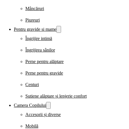
Mâncăruri
Piureuri
Pentru gravide si mame
Îngrijire intimă
Îngrijirea sânilor
Perne pentru alăptare
Perne pentru gravide
Centuri
Sutiene alăptare și lenjerie confort
Camera Copilului
Accesorii și diverse
Mobilă