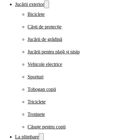
Jucării exterior
Biciclete
Căști de protecție
Jucării de grădină
Jucării pentru plajă și nisip
Vehicole electrice
Sporturi
Tobogan copii
Triciclete
Trotinete
Căsuțe pentru copii
La plimbare