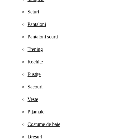
Seturi
Pantaloni
Pantaloni scurți
Trening
Rochițe
Fustițe
Sacouri
Veste
Pijamale
Costume de baie
Dresuri