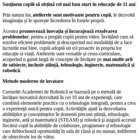
Susținem copiii să obțină cel mai bun start in educație de 11 ani
Prin natura lor,
atelierele sunt motivante pentru copii
, le dezvoltă
imaginația și le sporește încrederea în forțele proprii.
Acestea
promovează inovația și încurajează rezolvarea
problemelor
, pentru a pregăti copiii pentru viitor. Învățând cum să
rezolve eficient problemele și descoperind noi modalități de a face
lucrurile mai bine, copiii adoptă un rol proactiv in propria lor
educație si viață.
Atelierele sunt versatile și cross-curriculare,
acoperind o gamă largă de concepte de învățare pe
mai multe arii
de subiecte, inclusiv știință, tehnologie, inginerie, matematică și
robotică
.
Metode moderne de invatare
Cursurile Academiei de Robotică se bazează pe o metodă de
învățare inovativă dezvoltată în cei 10 ani de experienţă, care
combină elementele practice cu o tehnologie integrată, pentru a crea
o experiență unică pentru copii. Activitățile ajută la dezvoltarea
abilităților şi cunoștiințelor în domenii precum știință, tehnologie,
inginerie, artă și matematică (STEAM) şi robotică şi asigură accesul
fiecărui copil la abilitățile de colaborare, programare și tehnologie
care deblochează oportunități în sala de clasă și nu numai, indiferent
de obiectivele lor de viitor.