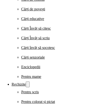
Cărți de povești
Cărți educative
Cărți Învăț să citesc
Cărți Învăț să scriu
Cărți învăț să socotesc
Cărți senzoriale
Enciclopedii
Pentru mame
Rechizite
Pentru scris
Pentru colorat și pictat