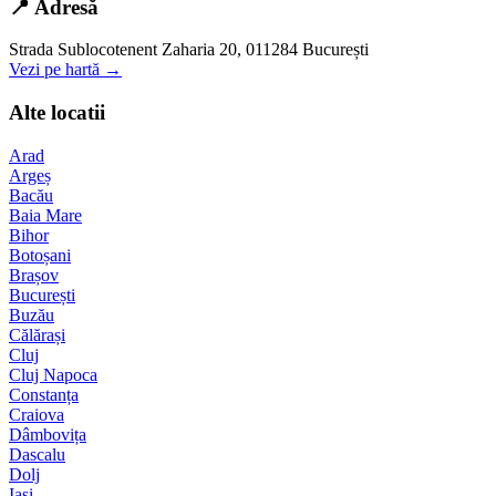
📍 Adresă
Strada Sublocotenent Zaharia 20, 011284 București
Vezi pe hartă →
Alte locatii
Arad
Argeș
Bacău
Baia Mare
Bihor
Botoșani
Brașov
București
Buzău
Călărași
Cluj
Cluj Napoca
Constanța
Craiova
Dâmbovița
Dascalu
Dolj
Iași