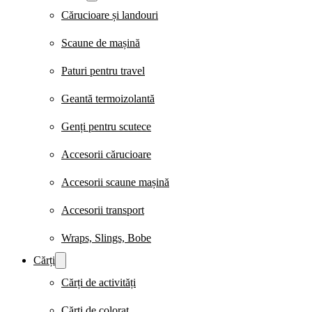
Cărucioare și landouri
Scaune de mașină
Paturi pentru travel
Geantă termoizolantă
Genți pentru scutece
Accesorii cărucioare
Accesorii scaune mașină
Accesorii transport
Wraps, Slings, Bobe
Cărți
Cărți de activități
Cărți de colorat