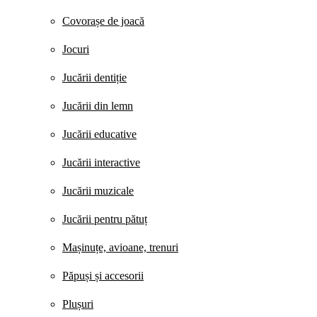
Covorașe de joacă
Jocuri
Jucării dentiție
Jucării din lemn
Jucării educative
Jucării interactive
Jucării muzicale
Jucării pentru pătuț
Mașinuțe, avioane, trenuri
Păpuși și accesorii
Plușuri