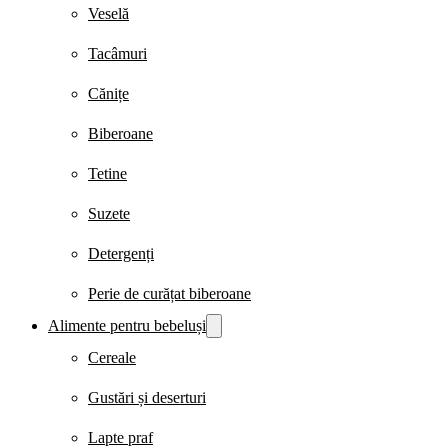
Veselă
Tacâmuri
Cănițe
Biberoane
Tetine
Suzete
Detergenți
Perie de curățat biberoane
Alimente pentru bebeluși
Cereale
Gustări și deserturi
Lapte praf