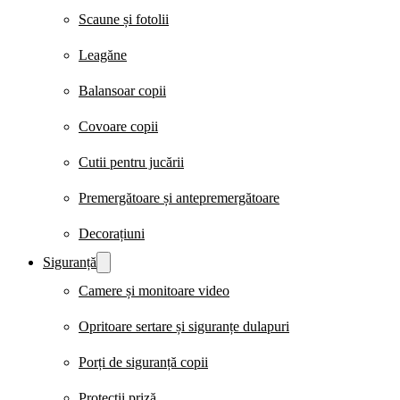
Scaune și fotolii
Leagăne
Balansoar copii
Covoare copii
Cutii pentru jucării
Premergătoare și antepremergătoare
Decorațiuni
Siguranță
Camere și monitoare video
Opritoare sertare și siguranțe dulapuri
Porți de siguranță copii
Protecții priză