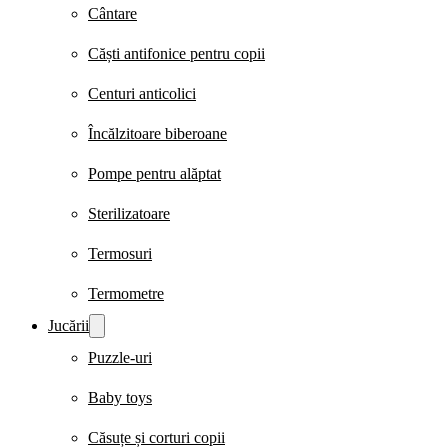
Cântare
Căști antifonice pentru copii
Centuri anticolici
Încălzitoare biberoane
Pompe pentru alăptat
Sterilizatoare
Termosuri
Termometre
Jucării
Puzzle-uri
Baby toys
Căsuțe și corturi copii