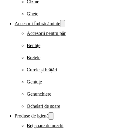
Cizme
Ghete
Accesorii Îmbrăcăminte
Accesorii pentru păr
Bentițe
Bretele
Curele și brățări
Gentuțe
Genunchiere
Ochelari de soare
Produse de igienă
Bețișoare de urechi