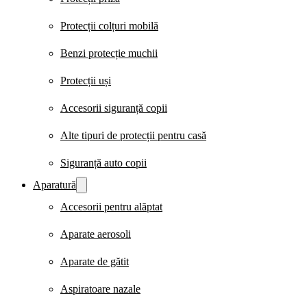
Protecții colțuri mobilă
Benzi protecție muchii
Protecții uși
Accesorii siguranță copii
Alte tipuri de protecții pentru casă
Siguranță auto copii
Aparatură
Accesorii pentru alăptat
Aparate aerosoli
Aparate de gătit
Aspiratoare nazale