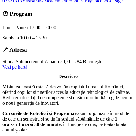
0732131339
basarab@academiaderobotica.ro
🌐 Facebook Page
🕐 Program
Luni – Vineri 17.00 – 20.00
Sambata 10.00 – 13.30
📍 Adresă
Strada Sublocotenent Zaharia 20, 011284 București
Vezi pe hartă →
Descriere
Misiunea noastră este să dezvoltăm capitalul uman al României,
oferind copiilor și tinerilor acces la educație tehnologică de calitate.
Reducem decalajul de competențe și creăm oportunități egale pentru
o nouă generație de inovatori.
Cursurile de Robotică și Programare
sunt organizate în module
de câte un semestru și se țin în sesiuni săptămânale de câte
1
ora
sau
1 ora si 30 de minute
. în funcție de curs, pe toată durata
anului școlar.