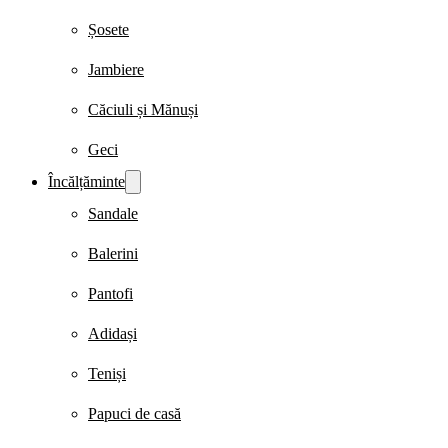
Șosete
Jambiere
Căciuli și Mănuși
Geci
Încălțăminte
Sandale
Balerini
Pantofi
Adidași
Teniși
Papuci de casă