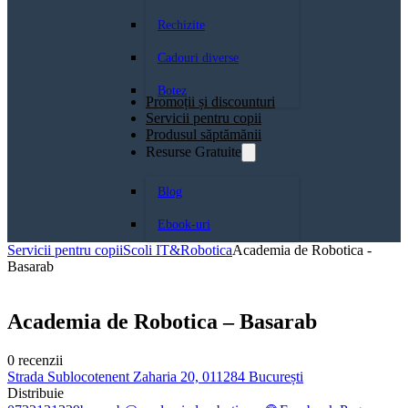
Rechizite
Cadouri diverse
Botez
Promoții și discounturi
Servicii pentru copii
Produsul săptămănii
Resurse Gratuite
Blog
Ebook-uri
Servicii pentru copii
Scoli IT&Robotica
Academia de Robotica -
Basarab
Academia de Robotica – Basarab
0 recenzii
Strada Sublocotenent Zaharia 20, 011284 București
Distribuie