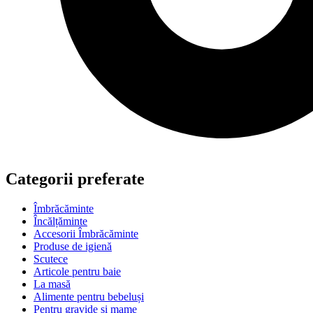
Categorii preferate
Îmbrăcăminte
Încălțăminte
Accesorii Îmbrăcăminte
Produse de igienă
Scutece
Articole pentru baie
La masă
Alimente pentru bebeluși
Pentru gravide si mame