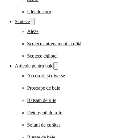
Ulei de corp
Scutece
Aleze
Scutece antrenament la oliță
Scutece chiloțel
Articole pentru baie
Accesorii și diverse
Prosoape de baie
Balsam de rufe
Detergenți de rufe
Soluții de curățat
Burete de baie