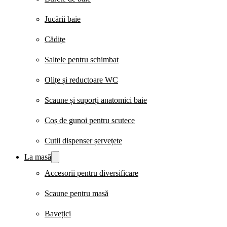
Jucării baie
Cădițe
Saltele pentru schimbat
Olițe și reductoare WC
Scaune și suporți anatomici baie
Coș de gunoi pentru scutece
Cutii dispenser șervețete
La masă
Accesorii pentru diversificare
Scaune pentru masă
Bavețici