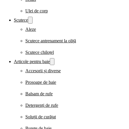
Ulei de corp
Scutece
Aleze
Scutece antrenament la oliță
Scutece chiloțel
Articole pentru baie
Accesorii și diverse
Prosoape de baie
Balsam de rufe
Detergenți de rufe
Soluții de curățat
Burete de baie