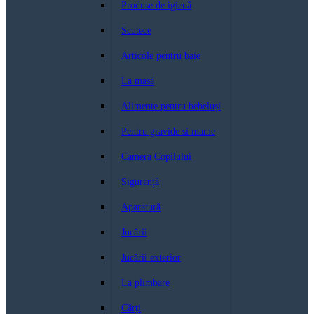
Produse de igienă
Scutece
Articole pentru baie
La masă
Alimente pentru bebeluși
Pentru gravide si mame
Camera Copilului
Siguranță
Aparatură
Jucării
Jucării exterior
La plimbare
Cărți