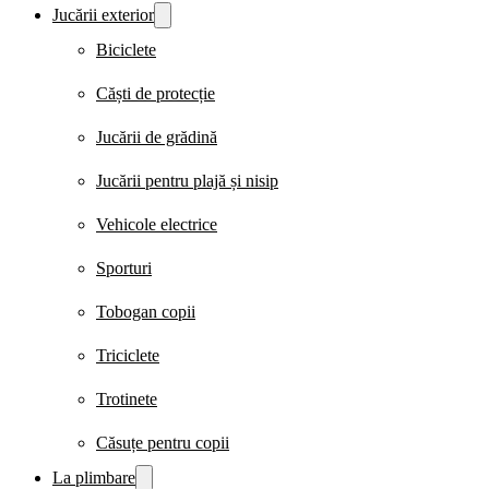
Jucării exterior
Biciclete
Căști de protecție
Jucării de grădină
Jucării pentru plajă și nisip
Vehicole electrice
Sporturi
Tobogan copii
Triciclete
Trotinete
Căsuțe pentru copii
La plimbare