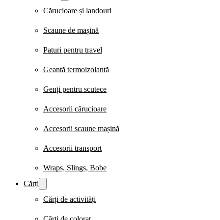
Cărucioare și landouri
Scaune de mașină
Paturi pentru travel
Geantă termoizolantă
Genți pentru scutece
Accesorii cărucioare
Accesorii scaune mașină
Accesorii transport
Wraps, Slings, Bobe
Cărți
Cărți de activități
Cărți de colorat