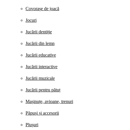
Covorașe de joacă
Jocuri
Jucării dentiție
Jucării din lemn
Jucării educative
Jucării interactive
Jucării muzicale
Jucării pentru pătuț
Mașinuțe, avioane, trenuri
Păpuși și accesorii
Plușuri