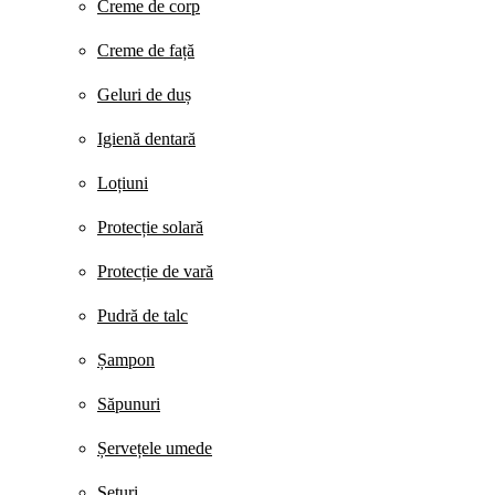
Creme de corp
Creme de față
Geluri de duș
Igienă dentară
Loțiuni
Protecție solară
Protecție de vară
Pudră de talc
Șampon
Săpunuri
Șervețele umede
Seturi