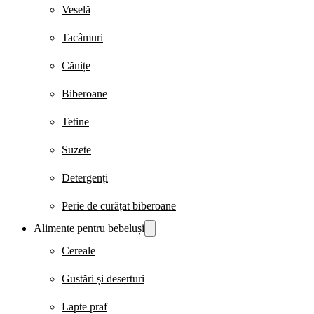
Veselă
Tacâmuri
Cănițe
Biberoane
Tetine
Suzete
Detergenți
Perie de curățat biberoane
Alimente pentru bebeluși
Cereale
Gustări și deserturi
Lapte praf