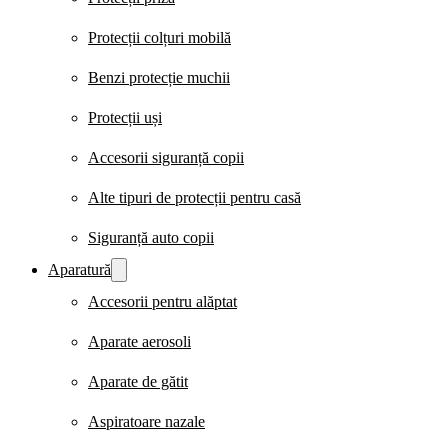
Protecții colțuri mobilă
Benzi protecție muchii
Protecții uși
Accesorii siguranță copii
Alte tipuri de protecții pentru casă
Siguranță auto copii
Aparatură
Accesorii pentru alăptat
Aparate aerosoli
Aparate de gătit
Aspiratoare nazale