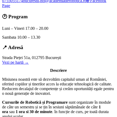
0755055174
bucurestii-noi@academiaderobotica.ro
🌐 Facebook
Page
🕐 Program
Luni – Vineri 17.00 – 20.00
Sambata 10.00 – 13.30
📍 Adresă
Strada Pieței 51a, 012795 București
Vezi pe hartă →
Descriere
Misiunea noastră este să dezvoltăm capitalul uman al României,
oferind copiilor și tinerilor acces la educație tehnologică de calitate.
Reducem decalajul de competențe și creăm oportunități egale pentru
o nouă generație de inovatori.
Cursurile de Robotică și Programare
sunt organizate în module
de câte un semestru și se țin în sesiuni săptămânale de câte
1
ora
sau
1 ora si 30 de minute
. în funcție de curs, pe toată durata
anului școlar.