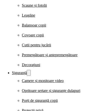
Scaune și fotolii
Leagăne
Balansoar copii
Covoare copii
Cutii pentru jucării
Premergătoare și antepremergătoare
Decorațiuni
Siguranță
Camere și monitoare video
Opritoare sertare și siguranțe dulapuri
Porți de siguranță copii
Protecții priză