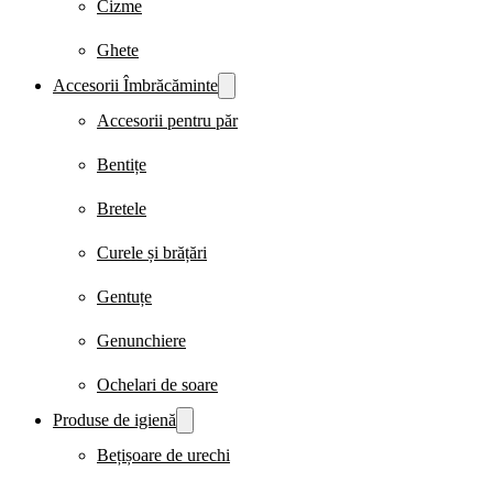
Cizme
Ghete
Accesorii Îmbrăcăminte
Accesorii pentru păr
Bentițe
Bretele
Curele și brățări
Gentuțe
Genunchiere
Ochelari de soare
Produse de igienă
Bețișoare de urechi