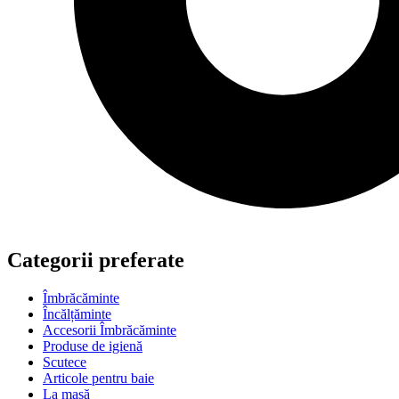
Categorii preferate
Îmbrăcăminte
Încălțăminte
Accesorii Îmbrăcăminte
Produse de igienă
Scutece
Articole pentru baie
La masă