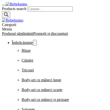
Products search
Categorii
Meniu
Produsul săptămănii
Promoții și discounturi
Îmbrăcăminte
Bluze
Cămăși
Tricouri
Body-uri cu mâneci lungi
Body-uri cu mâneci scurte
Body-uri cu mâneci și picioare
Salopete