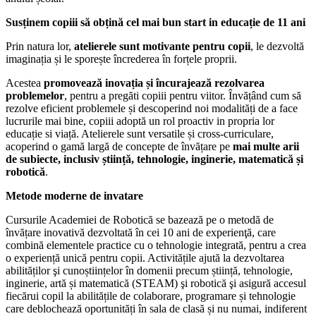
Susținem copiii să obțină cel mai bun start in educație de 11 ani
Prin natura lor,
atelierele sunt motivante pentru copii
, le dezvoltă
imaginația și le sporește încrederea în forțele proprii.
Acestea
promovează inovația și încurajează rezolvarea
problemelor
, pentru a pregăti copiii pentru viitor. Învățând cum să
rezolve eficient problemele și descoperind noi modalități de a face
lucrurile mai bine, copiii adoptă un rol proactiv in propria lor
educație si viață.
Atelierele sunt versatile și cross-curriculare,
acoperind o gamă largă de concepte de învățare pe
mai multe arii
de subiecte, inclusiv știință, tehnologie, inginerie, matematică și
robotică
.
Metode moderne de invatare
Cursurile Academiei de Robotică se bazează pe o metodă de
învățare inovativă dezvoltată în cei 10 ani de experienţă, care
combină elementele practice cu o tehnologie integrată, pentru a crea
o experiență unică pentru copii. Activitățile ajută la dezvoltarea
abilităților şi cunoștiințelor în domenii precum știință, tehnologie,
inginerie, artă și matematică (STEAM) şi robotică şi asigură accesul
fiecărui copil la abilitățile de colaborare, programare și tehnologie
care deblochează oportunități în sala de clasă și nu numai, indiferent