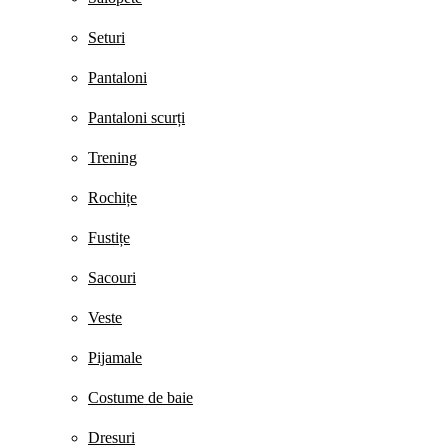
Seturi
Pantaloni
Pantaloni scurți
Trening
Rochițe
Fustițe
Sacouri
Veste
Pijamale
Costume de baie
Dresuri