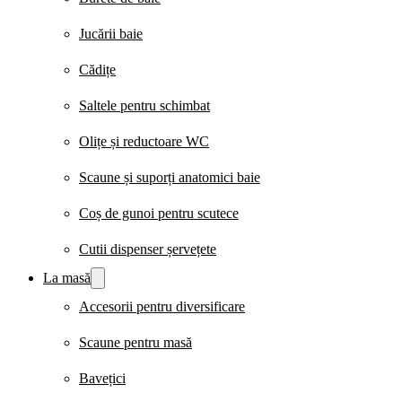
Jucării baie
Cădițe
Saltele pentru schimbat
Olițe și reductoare WC
Scaune și suporți anatomici baie
Coș de gunoi pentru scutece
Cutii dispenser șervețete
La masă
Accesorii pentru diversificare
Scaune pentru masă
Bavețici