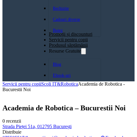
Rechizite
Cadouri diverse
Botez
Promoții și discounturi
Servicii pentru copii
Produsul săptămănii
Resurse Gratuite
Blog
Ebook-uri
Servicii pentru copii
Scoli IT&Robotica
Academia de Robotica -
Bucurestii Noi
Academia de Robotica – Bucurestii Noi
0 recenzii
Strada Pieței 51a, 012795 București
Distribuie