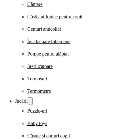
Cântare
Căști antifonice pentru copii
Centuri anticolici
Încălzitoare biberoane
Pompe pentru alăptat
Sterilizatoare
Termosuri
Termometre
Jucării
Puzzle-uri
Baby toys
Căsuțe și corturi copii