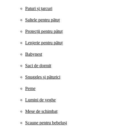
Paturi și țarcuri
Saltele pentru pătuț
Protecții pentru pătuț
Lenjerie pentru pătuț
Babynest
Saci de dormit
Snuggles și păturici
Perne
Lumini de veghe
Mese de schimbat
Scaune pentru bebeluși