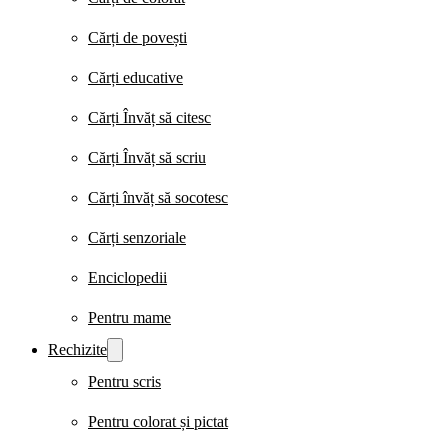
Cărți de povești
Cărți educative
Cărți Învăț să citesc
Cărți Învăț să scriu
Cărți învăț să socotesc
Cărți senzoriale
Enciclopedii
Pentru mame
Rechizite
Pentru scris
Pentru colorat și pictat