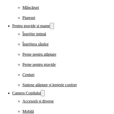
Mâncăruri
Piureuri
Pentru gravide si mame
Îngrijire intimă
Îngrijirea sânilor
Perne pentru alăptare
Perne pentru gravide
Centuri
Sutiene alăptare și lenjerie confort
Camera Copilului
Accesorii și diverse
Mobilă