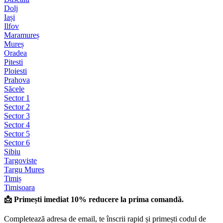
Dolj
Iași
Ilfov
Maramureș
Mureș
Oradea
Pitesti
Ploiesti
Prahova
Săcele
Sector 1
Sector 2
Sector 3
Sector 4
Sector 5
Sector 6
Sibiu
Targoviste
Targu Mures
Timiș
Timisoara
📩 Primești imediat 10% reducere la prima comandă.
Completează adresa de email, te înscrii rapid și primești codul de