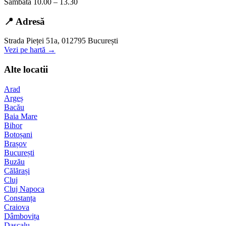
Sambata 10.00 – 13.30
📍 Adresă
Strada Pieței 51a, 012795 București
Vezi pe hartă →
Alte locatii
Arad
Argeș
Bacău
Baia Mare
Bihor
Botoșani
Brașov
București
Buzău
Călărași
Cluj
Cluj Napoca
Constanța
Craiova
Dâmbovița
Dascalu