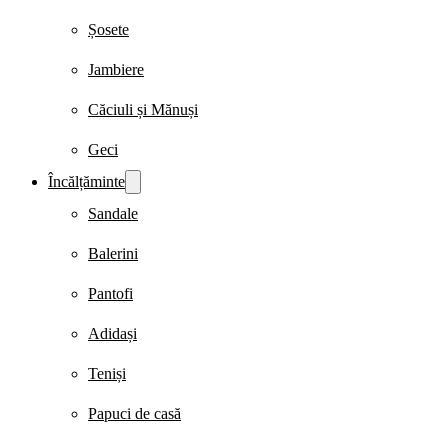
Șosete
Jambiere
Căciuli și Mănuși
Geci
Încălțăminte
Sandale
Balerini
Pantofi
Adidași
Teniși
Papuci de casă