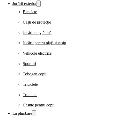
Jucării exterior
Biciclete
Căști de protecție
Jucării de grădină
Jucării pentru plajă și nisip
Vehicole electrice
Sporturi
Tobogan copii
Triciclete
Trotinete
Căsuțe pentru copii
La plimbare