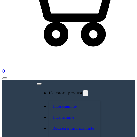
0
Categorii produse
Îmbrăcăminte
Încălțăminte
Accesorii Îmbrăcăminte