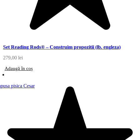
Set Reading Rods® – Construim propozitii (lb. engleza)
279,00
lei
Adaugă în coș