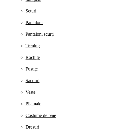
Seturi
Pantaloni
Pantaloni scurți
Trening
Rochițe
Fustițe
Sacouri
Veste
Pijamale
Costume de baie
Dresuri