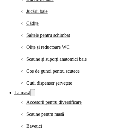
Jucării baie
Cădițe
Saltele pentru schimbat
Olițe și reductoare WC
Scaune și suporți anatomici baie
Coș de gunoi pentru scutece
Cutii dispenser șervețete
La masă
Accesorii pentru diversificare
Scaune pentru masă
Bavețici