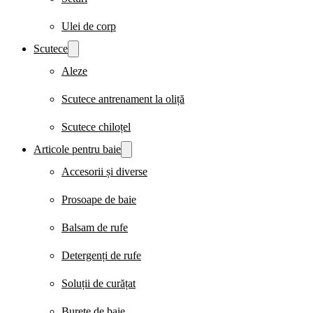
Ulei de corp
Scutece
Aleze
Scutece antrenament la oliță
Scutece chiloțel
Articole pentru baie
Accesorii și diverse
Prosoape de baie
Balsam de rufe
Detergenți de rufe
Soluții de curățat
Burete de baie