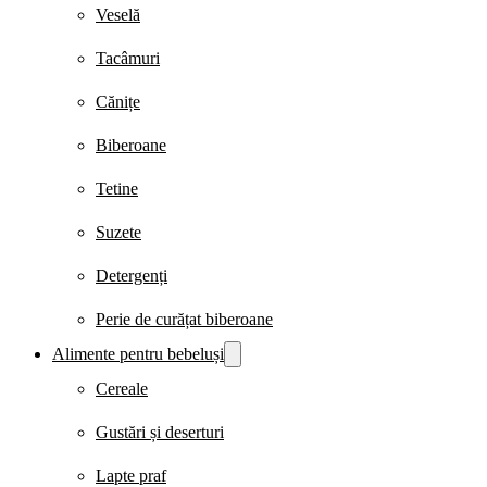
Veselă
Tacâmuri
Cănițe
Biberoane
Tetine
Suzete
Detergenți
Perie de curățat biberoane
Alimente pentru bebeluși
Cereale
Gustări și deserturi
Lapte praf