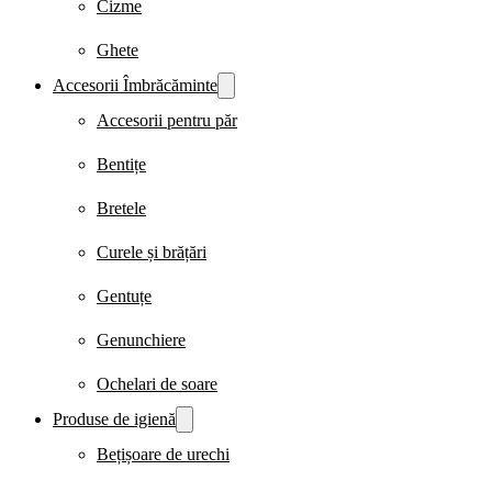
Cizme
Ghete
Accesorii Îmbrăcăminte
Accesorii pentru păr
Bentițe
Bretele
Curele și brățări
Gentuțe
Genunchiere
Ochelari de soare
Produse de igienă
Bețișoare de urechi