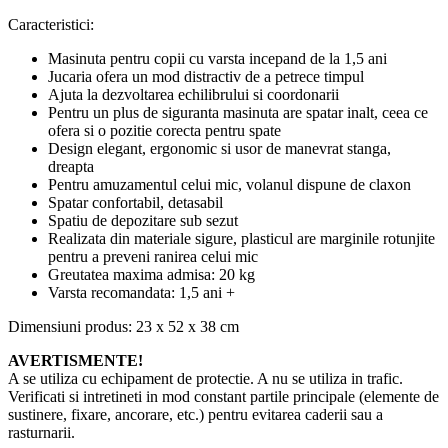
Caracteristici:
Masinuta pentru copii cu varsta incepand de la 1,5 ani
Jucaria ofera un mod distractiv de a petrece timpul
Ajuta la dezvoltarea echilibrului si coordonarii
Pentru un plus de siguranta masinuta are spatar inalt, ceea ce
ofera si o pozitie corecta pentru spate
Design elegant, ergonomic si usor de manevrat stanga,
dreapta
Pentru amuzamentul celui mic, volanul dispune de claxon
Spatar confortabil, detasabil
Spatiu de depozitare sub sezut
Realizata din materiale sigure, plasticul are marginile rotunjite
pentru a preveni ranirea celui mic
Greutatea maxima admisa: 20 kg
Varsta recomandata: 1,5 ani +
Dimensiuni produs: 23 x 52 x 38 cm
AVERTISMENTE!
A se utiliza cu echipament de protectie. A nu se utiliza in trafic.
Verificati si intretineti in mod constant partile principale (elemente de
sustinere, fixare, ancorare, etc.) pentru evitarea caderii sau a
rasturnarii.