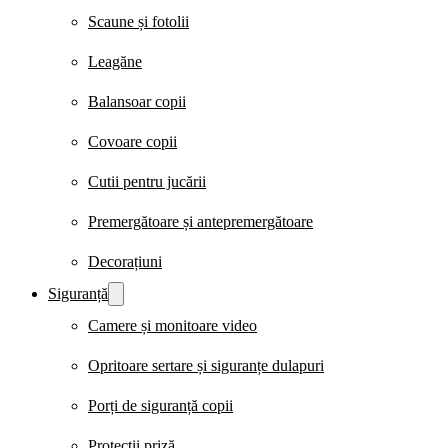
Scaune și fotolii
Leagăne
Balansoar copii
Covoare copii
Cutii pentru jucării
Premergătoare și antepremergătoare
Decorațiuni
Siguranță
Camere și monitoare video
Opritoare sertare și siguranțe dulapuri
Porți de siguranță copii
Protecții priză