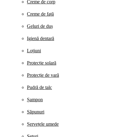
Creme de corp
Creme de față
Geluri de duș
Igienă dentară
Loțiuni
Protecție solară
Protecție de vară
Pudră de talc
Șampon
Săpunuri
Șervețele umede
Seturi