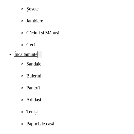
Șosete
Jambiere
Căciuli și Mănuși
Geci
Încălțăminte
Sandale
Balerini
Pantofi
Adidași
Teniși
Papuci de casă