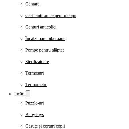
Cântare
Căști antifonice pentru copii
Centuri anticolici
Încălzitoare biberoane
Pompe pentru alăptat
Sterilizatoare
Termosuri
Termometre
Jucării
Puzzle-uri
Baby toys
Căsuțe și corturi copii