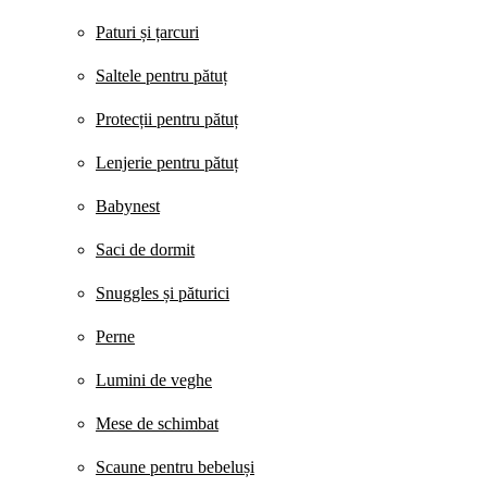
Paturi și țarcuri
Saltele pentru pătuț
Protecții pentru pătuț
Lenjerie pentru pătuț
Babynest
Saci de dormit
Snuggles și păturici
Perne
Lumini de veghe
Mese de schimbat
Scaune pentru bebeluși