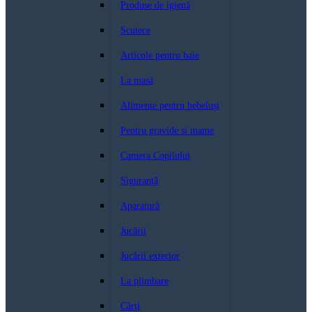
Produse de igienă
Scutece
Articole pentru baie
La masă
Alimente pentru bebeluși
Pentru gravide si mame
Camera Copilului
Siguranță
Aparatură
Jucării
Jucării exterior
La plimbare
Cărți