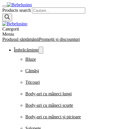
Products search
Categorii
Meniu
Produsul săptămănii
Promoții și discounturi
Îmbrăcăminte
Bluze
Cămăși
Tricouri
Body-uri cu mâneci lungi
Body-uri cu mâneci scurte
Body-uri cu mâneci și picioare
Salopete