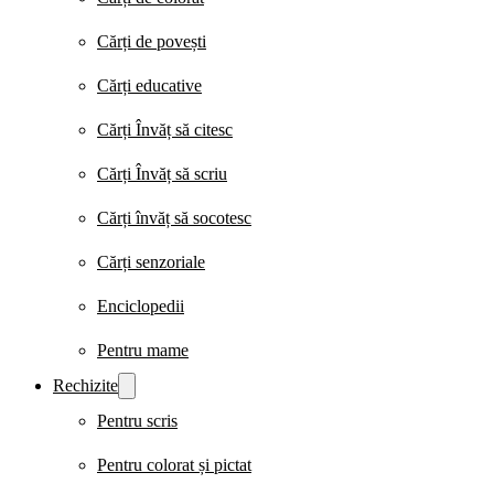
Cărți de povești
Cărți educative
Cărți Învăț să citesc
Cărți Învăț să scriu
Cărți învăț să socotesc
Cărți senzoriale
Enciclopedii
Pentru mame
Rechizite
Pentru scris
Pentru colorat și pictat