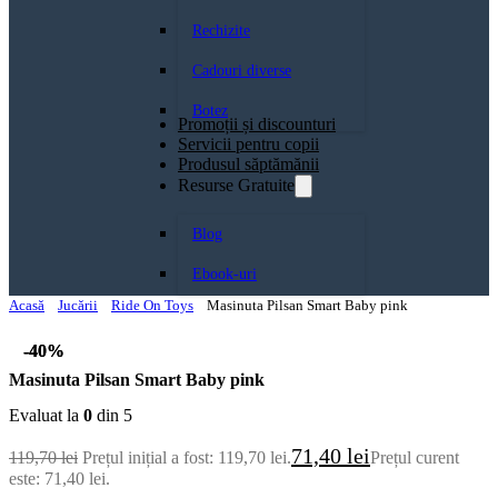
Rechizite
Cadouri diverse
Botez
Promoții și discounturi
Servicii pentru copii
Produsul săptămănii
Resurse Gratuite
Blog
Ebook-uri
Acasă
Jucării
Ride On Toys
Masinuta Pilsan Smart Baby pink
-40%
-40%
Masinuta Pilsan Smart Baby pink
Evaluat la
0
din 5
71,40
lei
119,70
lei
Prețul inițial a fost: 119,70 lei.
Prețul curent
este: 71,40 lei.