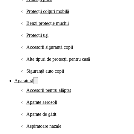
Protecții colțuri mobilă
Benzi protecție muchii
Protecții uși
Accesorii siguranță copii
Alte tipuri de protecții pentru casă
Siguranță auto copii
Aparatură
Accesorii pentru alăptat
Aparate aerosoli
Aparate de gătit
Aspiratoare nazale