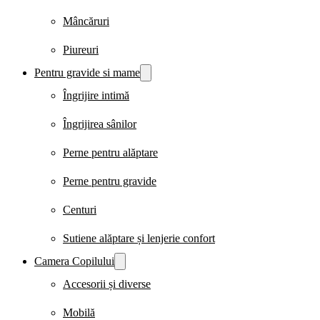
Mâncăruri
Piureuri
Pentru gravide si mame
Îngrijire intimă
Îngrijirea sânilor
Perne pentru alăptare
Perne pentru gravide
Centuri
Sutiene alăptare și lenjerie confort
Camera Copilului
Accesorii și diverse
Mobilă