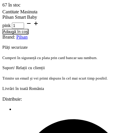
67 în stoc
Cantitate Masinuta
Pilsan Smart Baby
pink
Adaugă în coș
Brand:
Pilsan
Plăți securizate
Cumperi în siguranță cu plata prin card bancar sau ramburs.
Suport/ Relații cu clienții
Trimite un email și vei primi răspuns în cel mai scurt timp posibil.
Livrări în toată România
Distribuie: