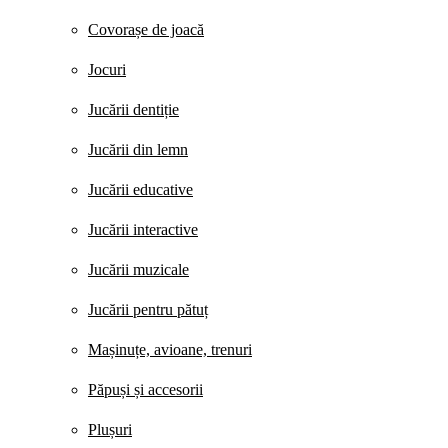
Covorașe de joacă
Jocuri
Jucării dentiție
Jucării din lemn
Jucării educative
Jucării interactive
Jucării muzicale
Jucării pentru pătuț
Mașinuțe, avioane, trenuri
Păpuși și accesorii
Plușuri