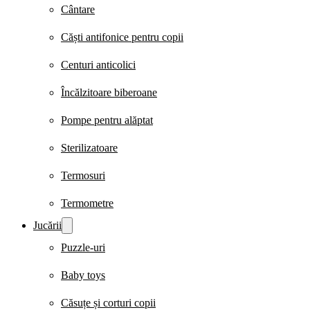
Cântare
Căști antifonice pentru copii
Centuri anticolici
Încălzitoare biberoane
Pompe pentru alăptat
Sterilizatoare
Termosuri
Termometre
Jucării
Puzzle-uri
Baby toys
Căsuțe și corturi copii