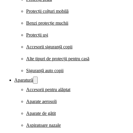
Protecții colțuri mobilă
Benzi protecție muchii
Protecții uși
Accesorii siguranță copii
Alte tipuri de protecții pentru casă
Siguranță auto copii
Aparatură
Accesorii pentru alăptat
Aparate aerosoli
Aparate de gătit
Aspiratoare nazale