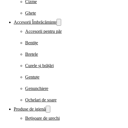
Cizme
Ghete
Accesorii Îmbrăcăminte
Accesorii pentru păr
Bentițe
Bretele
Curele și brățări
Gentuțe
Genunchiere
Ochelari de soare
Produse de igienă
Bețișoare de urechi