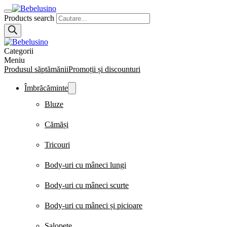
Products search
Categorii
Meniu
Produsul săptămănii
Promoții și discounturi
Îmbrăcăminte
Bluze
Cămăși
Tricouri
Body-uri cu mâneci lungi
Body-uri cu mâneci scurte
Body-uri cu mâneci și picioare
Salopete