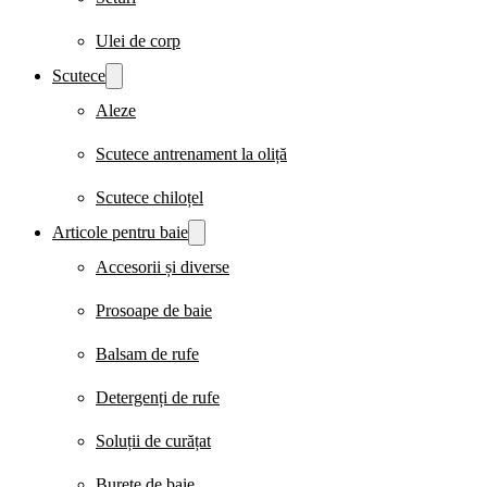
Ulei de corp
Scutece
Aleze
Scutece antrenament la oliță
Scutece chiloțel
Articole pentru baie
Accesorii și diverse
Prosoape de baie
Balsam de rufe
Detergenți de rufe
Soluții de curățat
Burete de baie