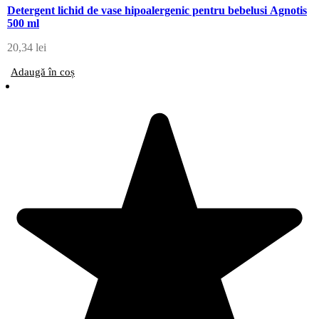
Detergent lichid de vase hipoalergenic pentru bebelusi Agnotis
500 ml
20,34
lei
Adaugă în coș