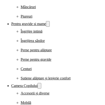
Mâncăruri
Piureuri
Pentru gravide si mame
Îngrijire intimă
Îngrijirea sânilor
Perne pentru alăptare
Perne pentru gravide
Centuri
Sutiene alăptare și lenjerie confort
Camera Copilului
Accesorii și diverse
Mobilă