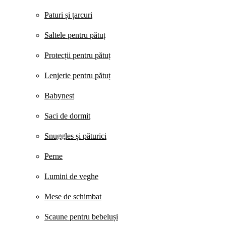
Paturi și țarcuri
Saltele pentru pătuț
Protecții pentru pătuț
Lenjerie pentru pătuț
Babynest
Saci de dormit
Snuggles și păturici
Perne
Lumini de veghe
Mese de schimbat
Scaune pentru bebeluși