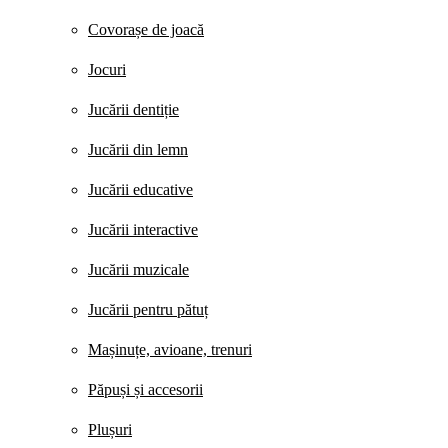
Covorașe de joacă
Jocuri
Jucării dentiție
Jucării din lemn
Jucării educative
Jucării interactive
Jucării muzicale
Jucării pentru pătuț
Mașinuțe, avioane, trenuri
Păpuși și accesorii
Plușuri