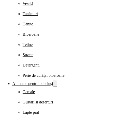
Veselă
Tacâmuri
Cănițe
Biberoane
Tetine
Suzete
Detergenți
Perie de curățat biberoane
Alimente pentru bebeluși
Cereale
Gustări și deserturi
Lapte praf