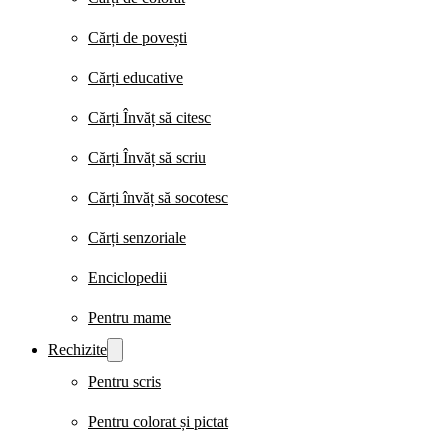
Cărți de povești
Cărți educative
Cărți Învăț să citesc
Cărți Învăț să scriu
Cărți învăț să socotesc
Cărți senzoriale
Enciclopedii
Pentru mame
Rechizite
Pentru scris
Pentru colorat și pictat