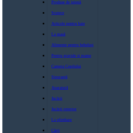
Produse de igienă
Scutece
Articole pentru baie
La masă
Alimente pentru bebeluși
Pentru gravide si mame
Camera Copilului
Siguranță
Aparatură
Jucării
Jucării exterior
La plimbare
Cărți