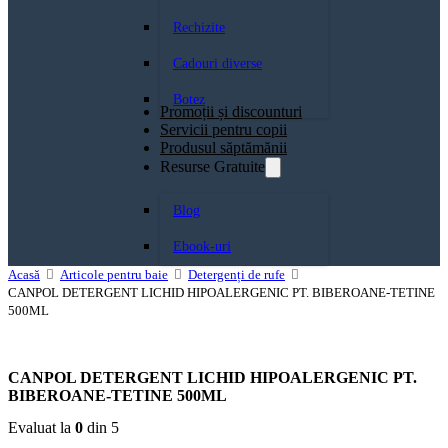
Rechizite
Cadouri diverse
Botez
Promoții și discounturi
Servicii pentru copii
Produsul săptămănii
Resurse Gratuite
Blog
Ebook-uri
Acasă
Articole pentru baie
Detergenți de rufe
CANPOL DETERGENT LICHID HIPOALERGENIC PT. BIBEROANE-TETINE
500ML
CANPOL DETERGENT LICHID HIPOALERGENIC PT.
BIBEROANE-TETINE 500ML
Evaluat la
0
din 5