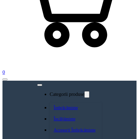
0
Categorii produse
Îmbrăcăminte
Încălțăminte
Accesorii Îmbrăcăminte