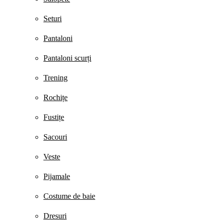
Seturi
Pantaloni
Pantaloni scurți
Trening
Rochițe
Fustițe
Sacouri
Veste
Pijamale
Costume de baie
Dresuri