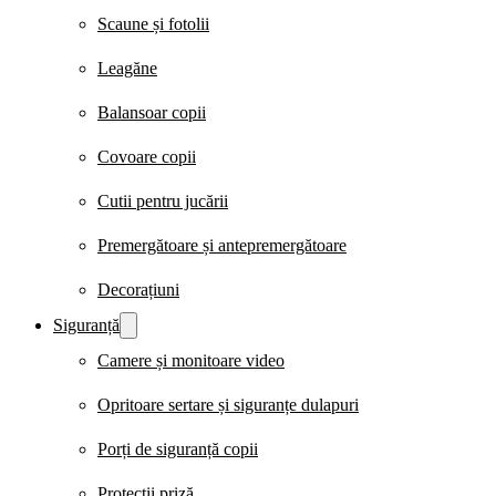
Scaune și fotolii
Leagăne
Balansoar copii
Covoare copii
Cutii pentru jucării
Premergătoare și antepremergătoare
Decorațiuni
Siguranță
Camere și monitoare video
Opritoare sertare și siguranțe dulapuri
Porți de siguranță copii
Protecții priză