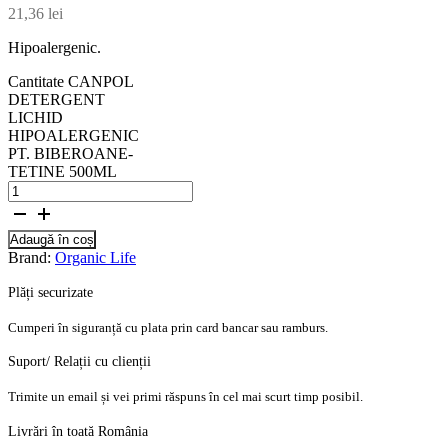
21,36
lei
Hipoalergenic.
Cantitate CANPOL
DETERGENT
LICHID
HIPOALERGENIC
PT. BIBEROANE-
TETINE 500ML
Adaugă în coș
Brand:
Organic Life
Plăți securizate
Cumperi în siguranță cu plata prin card bancar sau ramburs.
Suport/ Relații cu clienții
Trimite un email și vei primi răspuns în cel mai scurt timp posibil.
Livrări în toată România