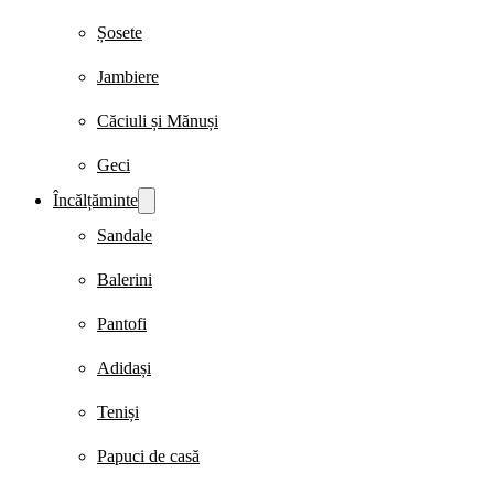
Șosete
Jambiere
Căciuli și Mănuși
Geci
Încălțăminte
Sandale
Balerini
Pantofi
Adidași
Teniși
Papuci de casă