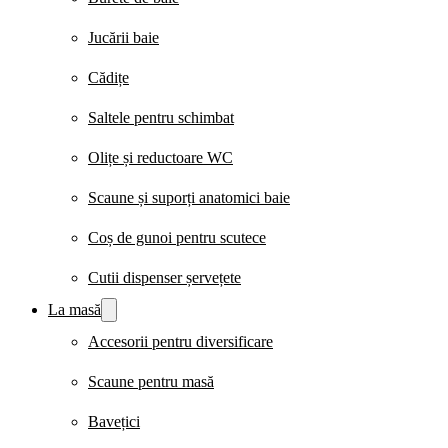
Jucării baie
Cădițe
Saltele pentru schimbat
Olițe și reductoare WC
Scaune și suporți anatomici baie
Coș de gunoi pentru scutece
Cutii dispenser șervețete
La masă
Accesorii pentru diversificare
Scaune pentru masă
Bavețici