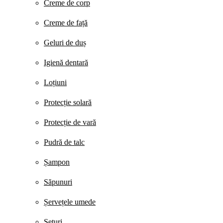
Creme de corp
Creme de față
Geluri de duș
Igienă dentară
Loțiuni
Protecție solară
Protecție de vară
Pudră de talc
Șampon
Săpunuri
Șervețele umede
Seturi