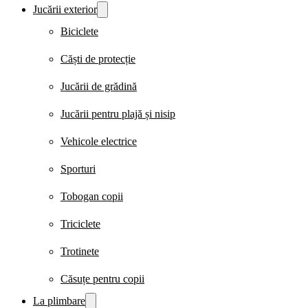
Jucării exterior
Biciclete
Căști de protecție
Jucării de grădină
Jucării pentru plajă și nisip
Vehicole electrice
Sporturi
Tobogan copii
Triciclete
Trotinete
Căsuțe pentru copii
La plimbare