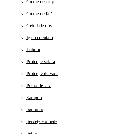
Creme de corp
Creme de față
Geluri de duș
Igienă dentară
Loțiuni
Protecție solară
Protecție de vară
Pudră de talc
Șampon
Săpunuri
Șervețele umede
Seturi