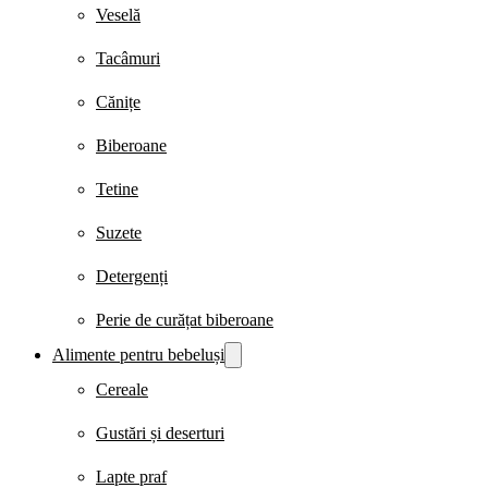
Veselă
Tacâmuri
Cănițe
Biberoane
Tetine
Suzete
Detergenți
Perie de curățat biberoane
Alimente pentru bebeluși
Cereale
Gustări și deserturi
Lapte praf