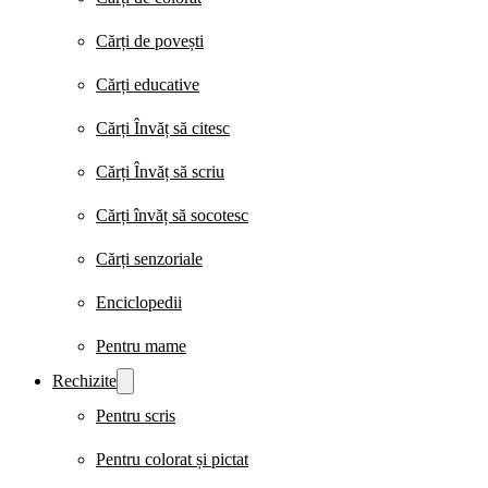
Cărți de povești
Cărți educative
Cărți Învăț să citesc
Cărți Învăț să scriu
Cărți învăț să socotesc
Cărți senzoriale
Enciclopedii
Pentru mame
Rechizite
Pentru scris
Pentru colorat și pictat