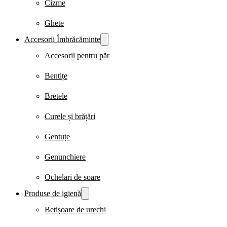
Cizme
Ghete
Accesorii Îmbrăcăminte
Accesorii pentru păr
Bentițe
Bretele
Curele și brățări
Gentuțe
Genunchiere
Ochelari de soare
Produse de igienă
Bețișoare de urechi