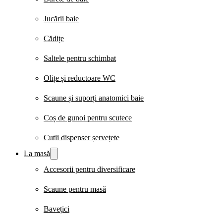
Jucării baie
Cădițe
Saltele pentru schimbat
Olițe și reductoare WC
Scaune și suporți anatomici baie
Coș de gunoi pentru scutece
Cutii dispenser șervețete
La masă
Accesorii pentru diversificare
Scaune pentru masă
Bavețici