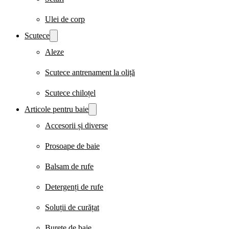
Ulei de corp
Scutece
Aleze
Scutece antrenament la oliță
Scutece chiloțel
Articole pentru baie
Accesorii și diverse
Prosoape de baie
Balsam de rufe
Detergenți de rufe
Soluții de curățat
Burete de baie