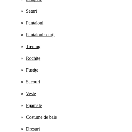
Seturi
Pantaloni
Pantaloni scurți
Trening
Rochițe
Fustițe
Sacouri
Veste
Pijamale
Costume de baie
Dresuri