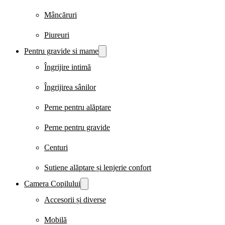
Mâncăruri
Piureuri
Pentru gravide si mame
Îngrijire intimă
Îngrijirea sânilor
Perne pentru alăptare
Perne pentru gravide
Centuri
Sutiene alăptare și lenjerie confort
Camera Copilului
Accesorii și diverse
Mobilă