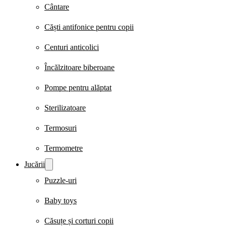
Cântare
Căști antifonice pentru copii
Centuri anticolici
Încălzitoare biberoane
Pompe pentru alăptat
Sterilizatoare
Termosuri
Termometre
Jucării
Puzzle-uri
Baby toys
Căsuțe și corturi copii