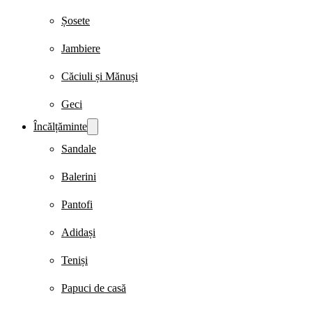
Șosete
Jambiere
Căciuli și Mănuși
Geci
Încălțăminte
Sandale
Balerini
Pantofi
Adidași
Teniși
Papuci de casă