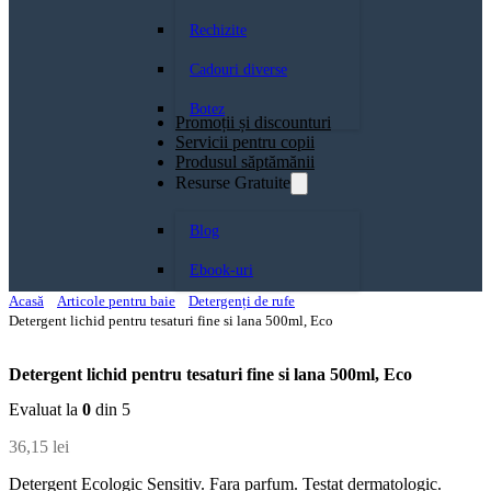
Rechizite
Cadouri diverse
Botez
Promoții și discounturi
Servicii pentru copii
Produsul săptămănii
Resurse Gratuite
Blog
Ebook-uri
Acasă
Articole pentru baie
Detergenți de rufe
Detergent lichid pentru tesaturi fine si lana 500ml, Eco
Detergent lichid pentru tesaturi fine si lana 500ml, Eco
Evaluat la
0
din 5
36,15
lei
Detergent Ecologic Sensitiv. Fara parfum. Testat dermatologic.