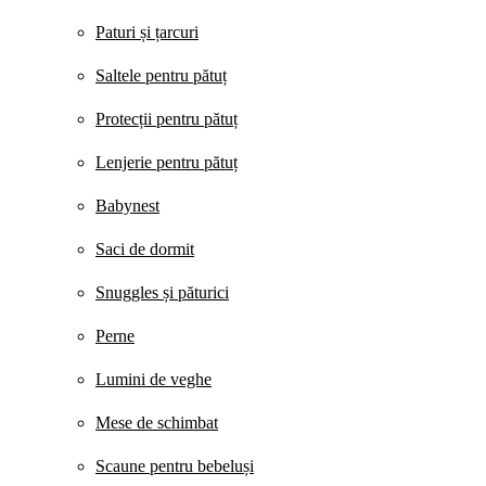
Paturi și țarcuri
Saltele pentru pătuț
Protecții pentru pătuț
Lenjerie pentru pătuț
Babynest
Saci de dormit
Snuggles și păturici
Perne
Lumini de veghe
Mese de schimbat
Scaune pentru bebeluși