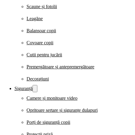
Scaune și fotolii
Leagăne
Balansoar copii
Covoare copii
Cutii pentru jucării
Premergătoare și antepremergătoare
Decorațiuni
Siguranță
Camere și monitoare video
Opritoare sertare și siguranțe dulapuri
Porți de siguranță copii
Protecții priză