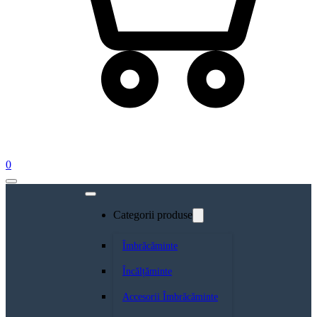
0
Categorii produse
Îmbrăcăminte
Încălțăminte
Accesorii Îmbrăcăminte