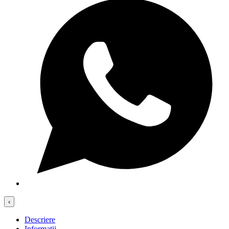
‹
Descriere
Informații