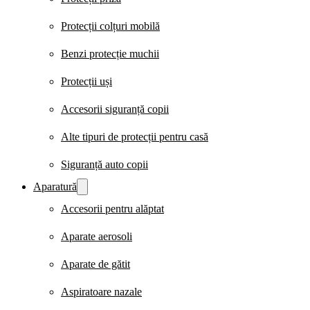
Protecții colțuri mobilă
Benzi protecție muchii
Protecții uși
Accesorii siguranță copii
Alte tipuri de protecții pentru casă
Siguranță auto copii
Aparatură
Accesorii pentru alăptat
Aparate aerosoli
Aparate de gătit
Aspiratoare nazale