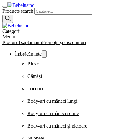
Products search
Categorii
Meniu
Produsul săptămănii
Promoții și discounturi
Îmbrăcăminte
Bluze
Cămăși
Tricouri
Body-uri cu mâneci lungi
Body-uri cu mâneci scurte
Body-uri cu mâneci și picioare
Salopete