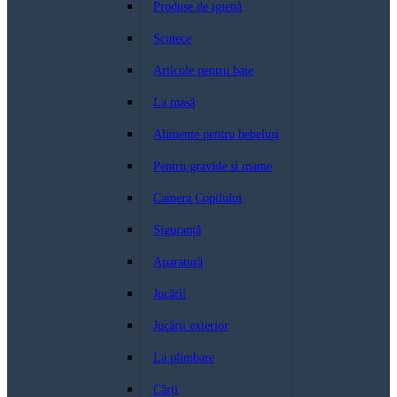
Produse de igienă
Scutece
Articole pentru baie
La masă
Alimente pentru bebeluși
Pentru gravide si mame
Camera Copilului
Siguranță
Aparatură
Jucării
Jucării exterior
La plimbare
Cărți