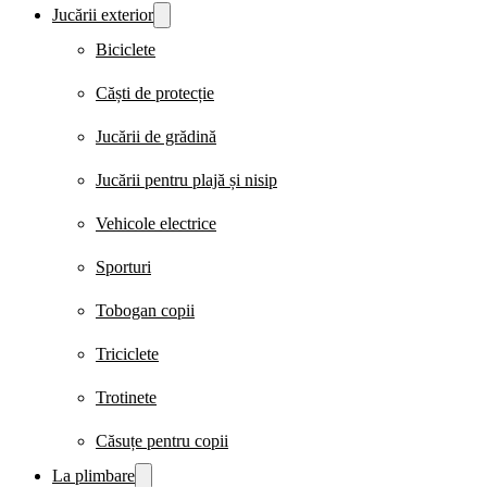
Jucării exterior
Biciclete
Căști de protecție
Jucării de grădină
Jucării pentru plajă și nisip
Vehicole electrice
Sporturi
Tobogan copii
Triciclete
Trotinete
Căsuțe pentru copii
La plimbare