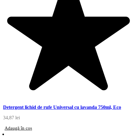
Detergent lichid de rufe Universal cu lavanda 750ml, Eco
34,87
lei
Adaugă în coș