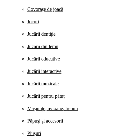
Covorașe de joacă
Jocuri
Jucării dentiție
Jucării din lemn
Jucării educative
Jucării interactive
Jucării muzicale
Jucării pentru pătuț
Mașinuțe, avioane, trenuri
Păpuși și accesorii
Plușuri