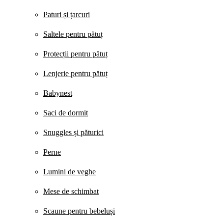
Paturi și țarcuri
Saltele pentru pătuț
Protecții pentru pătuț
Lenjerie pentru pătuț
Babynest
Saci de dormit
Snuggles și păturici
Perne
Lumini de veghe
Mese de schimbat
Scaune pentru bebeluși