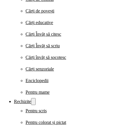
Cărți de povești
Cărți educative
Cărți Învăț să citesc
Cărți Învăț să scriu
Cărți învăț să socotesc
Cărți senzoriale
Enciclopedii
Pentru mame
Rechizite
Pentru scris
Pentru colorat și pictat