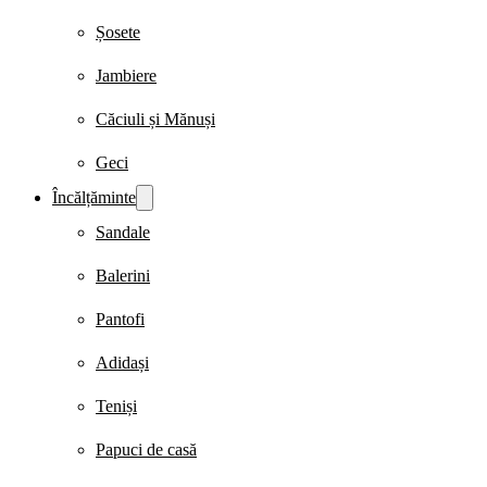
Șosete
Jambiere
Căciuli și Mănuși
Geci
Încălțăminte
Sandale
Balerini
Pantofi
Adidași
Teniși
Papuci de casă