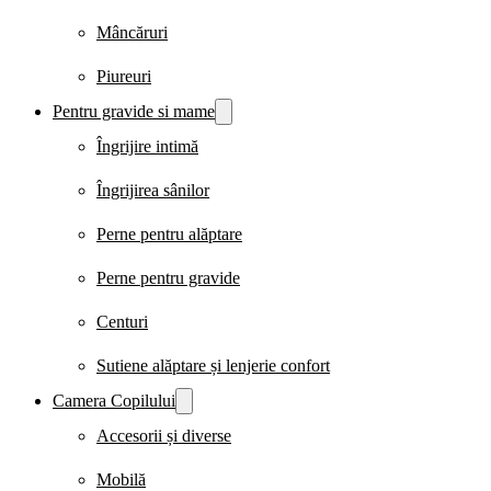
Mâncăruri
Piureuri
Pentru gravide si mame
Îngrijire intimă
Îngrijirea sânilor
Perne pentru alăptare
Perne pentru gravide
Centuri
Sutiene alăptare și lenjerie confort
Camera Copilului
Accesorii și diverse
Mobilă