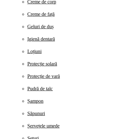
Creme de corp
Creme de față
Geluri de duș
Igienă dentară
Loțiuni
Protecție solară
Protecție de vară
Pudră de talc
Șampon
Săpunuri
Șervețele umede
Seturi