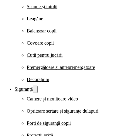
Scaune și fotolii
Leagăne
Balansoar copii
Covoare copii
Cutii pentru jucării
Premergătoare și antepremergătoare
Decorațiuni
Siguranță
Camere și monitoare video
Opritoare sertare și siguranțe dulapuri
Porți de siguranță copii
Protecții priză