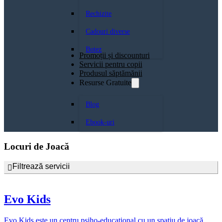
Rechizite
Cadouri diverse
Botez
Promoții și discounturi
Servicii pentru copii
Produsul săptămănii
Resurse Gratuite
Blog
Ebook-uri
Locuri de Joacă
Filtrează servicii
Evo Kids
Evo Kids este un centru psiho-educațional cu un spațiu de joacă