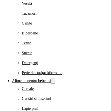
Veselă
Tacâmuri
Cănițe
Biberoane
Tetine
Suzete
Detergenți
Perie de curățat biberoane
Alimente pentru bebeluși
Cereale
Gustări și deserturi
Lapte praf