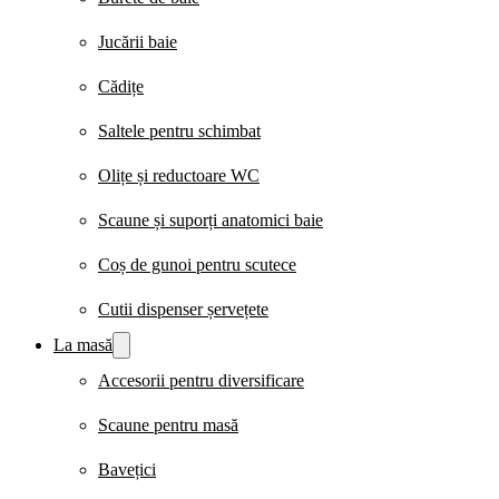
Jucării baie
Cădițe
Saltele pentru schimbat
Olițe și reductoare WC
Scaune și suporți anatomici baie
Coș de gunoi pentru scutece
Cutii dispenser șervețete
La masă
Accesorii pentru diversificare
Scaune pentru masă
Bavețici