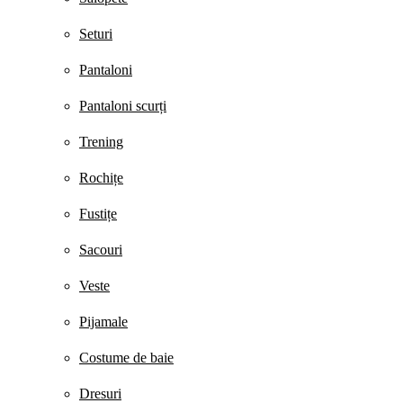
Seturi
Pantaloni
Pantaloni scurți
Trening
Rochițe
Fustițe
Sacouri
Veste
Pijamale
Costume de baie
Dresuri