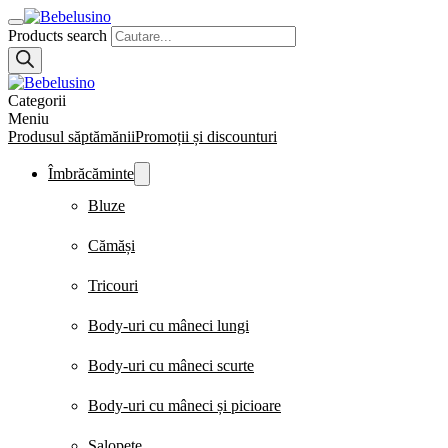
Products search
Categorii
Meniu
Produsul săptămănii
Promoții și discounturi
Îmbrăcăminte
Bluze
Cămăși
Tricouri
Body-uri cu mâneci lungi
Body-uri cu mâneci scurte
Body-uri cu mâneci și picioare
Salopete