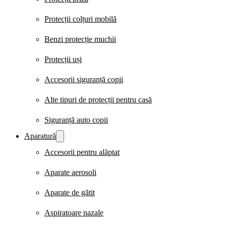
Protecții colțuri mobilă
Benzi protecție muchii
Protecții uși
Accesorii siguranță copii
Alte tipuri de protecții pentru casă
Siguranță auto copii
Aparatură
Accesorii pentru alăptat
Aparate aerosoli
Aparate de gătit
Aspiratoare nazale