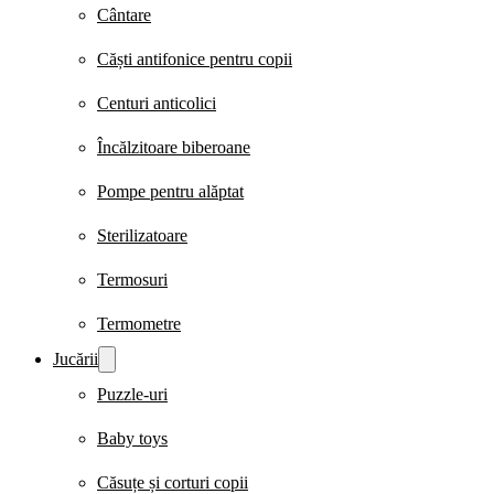
Cântare
Căști antifonice pentru copii
Centuri anticolici
Încălzitoare biberoane
Pompe pentru alăptat
Sterilizatoare
Termosuri
Termometre
Jucării
Puzzle-uri
Baby toys
Căsuțe și corturi copii