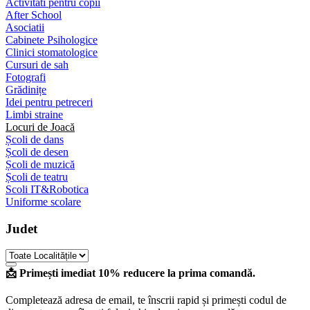
Activitati pentru copii
After School
Asociatii
Cabinete Psihologice
Clinici stomatologice
Cursuri de sah
Fotografi
Grădinițe
Idei pentru petreceri
Limbi straine
Locuri de Joacă
Școli de dans
Școli de desen
Școli de muzică
Școli de teatru
Scoli IT&Robotica
Uniforme scolare
Judet
📩 Primești imediat 10% reducere la prima comandă.
Completează adresa de email, te înscrii rapid și primești codul de