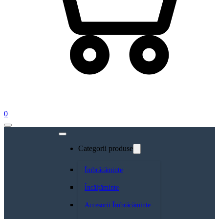
0
Categorii produse
Îmbrăcăminte
Încălțăminte
Accesorii Îmbrăcăminte