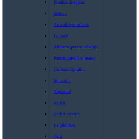
Produse de igienă
Scutece
Articole pentru baie
La masă
Alimente pentru bebeluși
Pentru gravide si mame
Camera Copilului
Siguranță
Aparatură
Jucării
Jucării exterior
La plimbare
Cărți