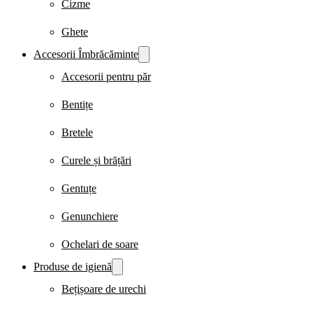
Cizme
Ghete
Accesorii Îmbrăcăminte
Accesorii pentru păr
Bentițe
Bretele
Curele și brățări
Gentuțe
Genunchiere
Ochelari de soare
Produse de igienă
Bețișoare de urechi