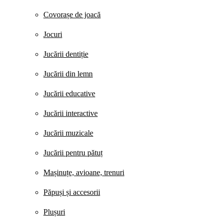
Covorașe de joacă
Jocuri
Jucării dentiție
Jucării din lemn
Jucării educative
Jucării interactive
Jucării muzicale
Jucării pentru pătuț
Mașinuțe, avioane, trenuri
Păpuși și accesorii
Plușuri