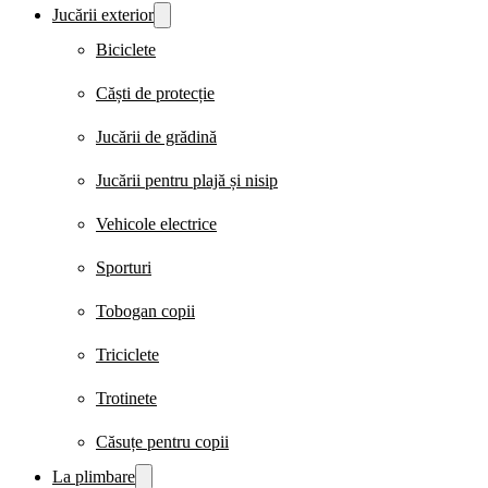
Jucării exterior
Biciclete
Căști de protecție
Jucării de grădină
Jucării pentru plajă și nisip
Vehicole electrice
Sporturi
Tobogan copii
Triciclete
Trotinete
Căsuțe pentru copii
La plimbare