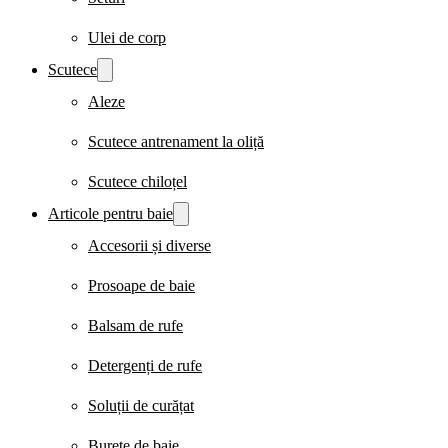
Ulei de corp
Scutece
Aleze
Scutece antrenament la oliță
Scutece chiloțel
Articole pentru baie
Accesorii și diverse
Prosoape de baie
Balsam de rufe
Detergenți de rufe
Soluții de curățat
Burete de baie