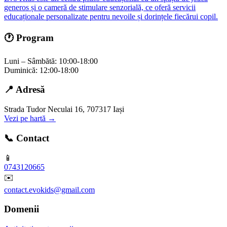
generos și o cameră de stimulare senzorială, ce oferă servicii
educaționale personalizate pentru nevoile și dorințele fiecărui copil.
🕐 Program
Luni – Sâmbătă: 10:00-18:00
Duminică: 12:00-18:00
📍 Adresă
Strada Tudor Neculai 16, 707317 Iași
Vezi pe hartă →
📞 Contact
📱
0743120665
✉️
contact.evokids@gmail.com
Domenii