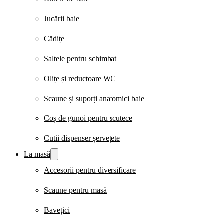
Jucării baie
Cădițe
Saltele pentru schimbat
Olițe și reductoare WC
Scaune și suporți anatomici baie
Coș de gunoi pentru scutece
Cutii dispenser șervețete
La masă
Accesorii pentru diversificare
Scaune pentru masă
Bavețici