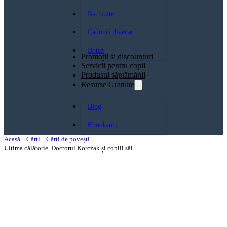
Rechizite
Cadouri diverse
Botez
Promoții și discounturi
Servicii pentru copii
Produsul săptămănii
Resurse Gratuite
Blog
Ebook-uri
Acasă
Cărți
Cărți de povești
Ultima călătorie. Doctorul Korczak și copiii săi