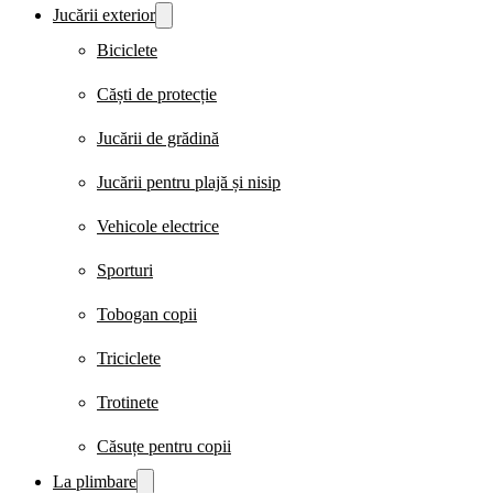
Jucării exterior
Biciclete
Căști de protecție
Jucării de grădină
Jucării pentru plajă și nisip
Vehicole electrice
Sporturi
Tobogan copii
Triciclete
Trotinete
Căsuțe pentru copii
La plimbare