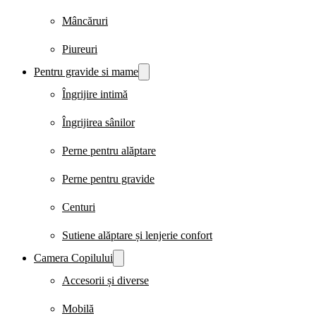
Mâncăruri
Piureuri
Pentru gravide si mame
Îngrijire intimă
Îngrijirea sânilor
Perne pentru alăptare
Perne pentru gravide
Centuri
Sutiene alăptare și lenjerie confort
Camera Copilului
Accesorii și diverse
Mobilă