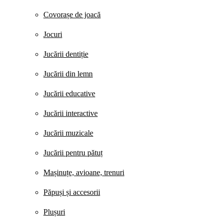
Covorașe de joacă
Jocuri
Jucării dentiție
Jucării din lemn
Jucării educative
Jucării interactive
Jucării muzicale
Jucării pentru pătuț
Mașinuțe, avioane, trenuri
Păpuși și accesorii
Plușuri