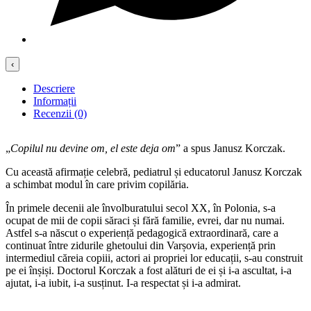
‹
Descriere
Informații
Recenzii (0)
„
Copilul nu devine om, el este deja om
” a spus Janusz Korczak.
Cu această afirmație celebră, pediatrul și educatorul Janusz Korczak
a schimbat modul în care privim copilăria.
În primele decenii ale învolburatului secol XX, în Polonia, s-a
ocupat de mii de copii săraci și fără familie, evrei, dar nu numai.
Astfel s-a născut o experiență pedagogică extraordinară, care a
continuat între zidurile ghetoului din Varșovia, experiență prin
intermediul căreia copiii, actori ai propriei lor educații, s-au construit
pe ei înșiși. Doctorul Korczak a fost alături de ei și i-a ascultat, i-a
ajutat, i-a iubit, i-a susținut. I-a respectat și i-a admirat.