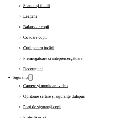
Scaune și fotolii
Leagăne
Balansoar copii
Covoare copii
Cutii pentru jucării
Premergătoare și antepremergătoare
Decorațiuni
Siguranță
Camere și monitoare video
Opritoare sertare și siguranțe dulapuri
Porți de siguranță copii
Protecții priză