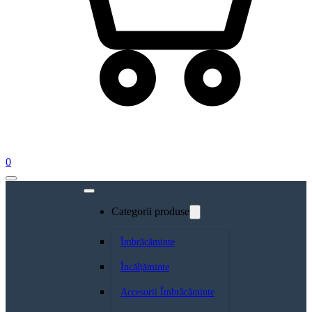
0
Categorii produse
Îmbrăcăminte
Încălțăminte
Accesorii Îmbrăcăminte