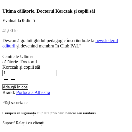
Ultima călătorie. Doctorul Korczak și copiii săi
Evaluat la
0
din 5
41,00
lei
Descarcă gratuit ghidul pedagogic înscriindu-te la
newsletterul
editurii
și devenind membru în Club PAL”
Cantitate Ultima
călătorie. Doctorul
Korczak și copiii săi
Adaugă în coș
Brand:
Portocala Albastră
Plăți securizate
Cumperi în siguranță cu plata prin card bancar sau ramburs.
Suport/ Relații cu clienții