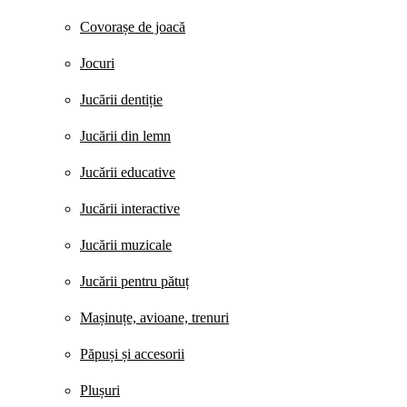
Covorașe de joacă
Jocuri
Jucării dentiție
Jucării din lemn
Jucării educative
Jucării interactive
Jucării muzicale
Jucării pentru pătuț
Mașinuțe, avioane, trenuri
Păpuși și accesorii
Plușuri