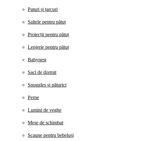
Paturi și țarcuri
Saltele pentru pătuț
Protecții pentru pătuț
Lenjerie pentru pătuț
Babynest
Saci de dormit
Snuggles și păturici
Perne
Lumini de veghe
Mese de schimbat
Scaune pentru bebeluși