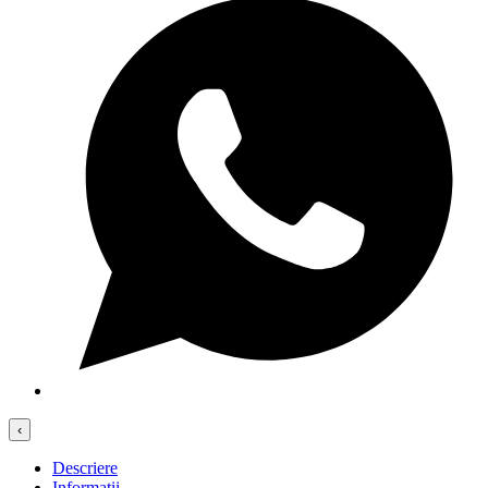
‹
Descriere
Informații