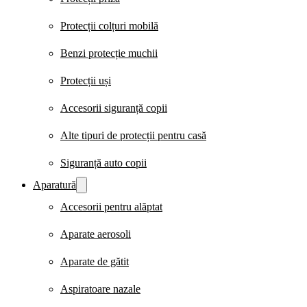
Protecții colțuri mobilă
Benzi protecție muchii
Protecții uși
Accesorii siguranță copii
Alte tipuri de protecții pentru casă
Siguranță auto copii
Aparatură
Accesorii pentru alăptat
Aparate aerosoli
Aparate de gătit
Aspiratoare nazale