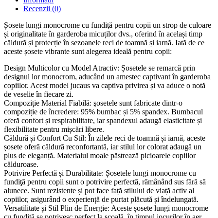
Recenzii (0)
Șosete lungi monocrome cu fundiţă pentru copii un strop de culoare
și originalitate în garderoba micuților dvs., oferind în același timp
căldură și protecție în sezoanele reci de toamnă și iarnă. Iată de ce
aceste șosete vibrante sunt alegerea ideală pentru copii:
Design Multicolor cu Model Atractiv: Șosetele se remarcă prin
designul lor monocrom, aducând un amestec captivant în garderoba
copiilor. Acest model jucaus va captiva privirea și va aduce o notă
de veselie în fiecare zi.
Compoziție Material Fiabilă: şosetele sunt fabricate dintr-o
compoziție de încredere: 95% bumbac și 5% spandex. Bumbacul
oferă confort și respirabilitate, iar spandexul adaugă elasticitate și
flexibilitate pentru mișcări libere.
Căldură și Confort Cu Stil: În zilele reci de toamnă și iarnă, aceste
șosete oferă căldură reconfortantă, iar stilul lor colorat adaugă un
plus de eleganță. Materialul moale păstrează picioarele copiilor
călduroase.
Potrivire Perfectă și Durabilitate: Șosetele lungi monocrome cu
fundiţă pentru copii sunt o potrivire perfectă, rămânând sus fără să
alunece. Sunt rezistente și pot face față stilului de viață activ al
copiilor, asigurând o experiență de purtat plăcută și îndelungată.
Versatilitate și Stil Plin de Energie: Aceste șosete lungi monocrome
cu fundiţă se potrivesc perfect la școală, în timpul jocurilor în aer