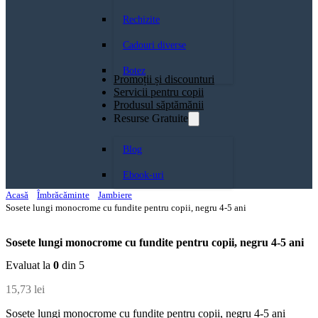
Rechizite
Cadouri diverse
Botez
Promoții și discounturi
Servicii pentru copii
Produsul săptămănii
Resurse Gratuite
Blog
Ebook-uri
Acasă
Îmbrăcăminte
Jambiere
Sosete lungi monocrome cu fundite pentru copii, negru 4-5 ani
Sosete lungi monocrome cu fundite pentru copii, negru 4-5 ani
Evaluat la
0
din 5
15,73
lei
Sosete lungi monocrome cu fundite pentru copii, negru 4-5 ani