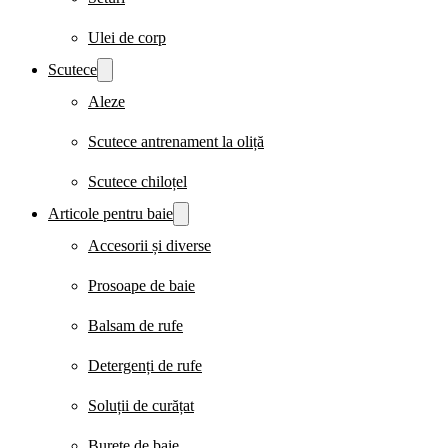
Ulei de corp
Scutece
Aleze
Scutece antrenament la oliță
Scutece chiloțel
Articole pentru baie
Accesorii și diverse
Prosoape de baie
Balsam de rufe
Detergenți de rufe
Soluții de curățat
Burete de baie