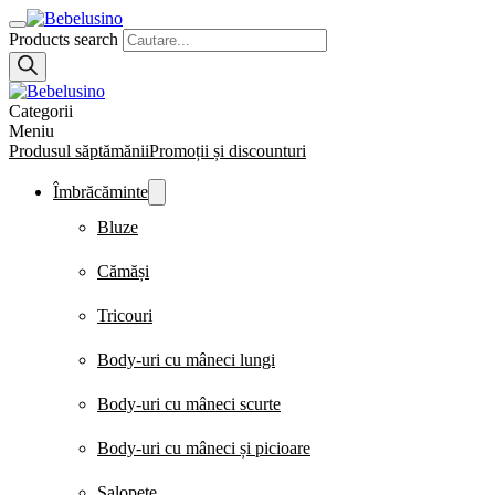
Products search
Categorii
Meniu
Produsul săptămănii
Promoții și discounturi
Îmbrăcăminte
Bluze
Cămăși
Tricouri
Body-uri cu mâneci lungi
Body-uri cu mâneci scurte
Body-uri cu mâneci și picioare
Salopete