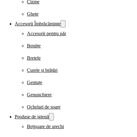
Cizme
Ghete
Accesorii Îmbrăcăminte
Accesorii pentru păr
Bentițe
Bretele
Curele și brățări
Gentuțe
Genunchiere
Ochelari de soare
Produse de igienă
Bețișoare de urechi