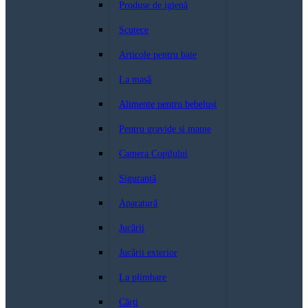
Produse de igienă
Scutece
Articole pentru baie
La masă
Alimente pentru bebeluși
Pentru gravide si mame
Camera Copilului
Siguranță
Aparatură
Jucării
Jucării exterior
La plimbare
Cărți