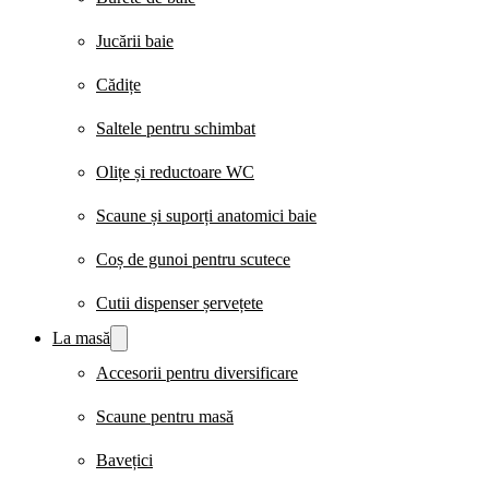
Jucării baie
Cădițe
Saltele pentru schimbat
Olițe și reductoare WC
Scaune și suporți anatomici baie
Coș de gunoi pentru scutece
Cutii dispenser șervețete
La masă
Accesorii pentru diversificare
Scaune pentru masă
Bavețici