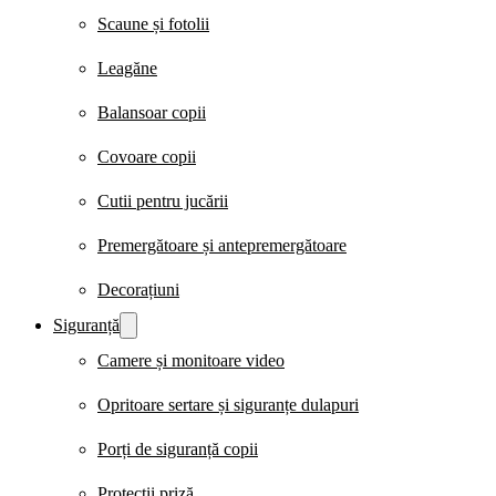
Scaune și fotolii
Leagăne
Balansoar copii
Covoare copii
Cutii pentru jucării
Premergătoare și antepremergătoare
Decorațiuni
Siguranță
Camere și monitoare video
Opritoare sertare și siguranțe dulapuri
Porți de siguranță copii
Protecții priză