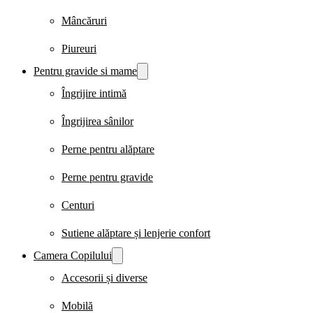
Mâncăruri
Piureuri
Pentru gravide si mame
Îngrijire intimă
Îngrijirea sânilor
Perne pentru alăptare
Perne pentru gravide
Centuri
Sutiene alăptare și lenjerie confort
Camera Copilului
Accesorii și diverse
Mobilă