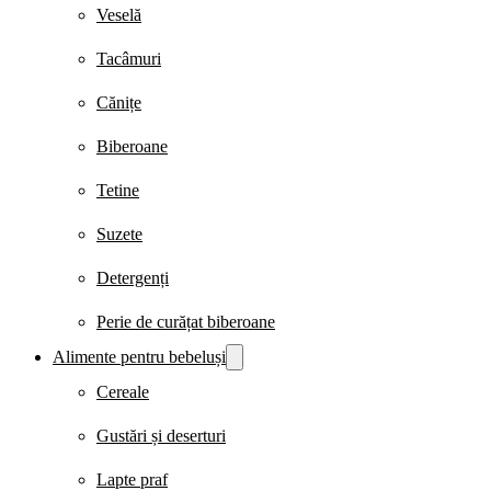
Veselă
Tacâmuri
Cănițe
Biberoane
Tetine
Suzete
Detergenți
Perie de curățat biberoane
Alimente pentru bebeluși
Cereale
Gustări și deserturi
Lapte praf