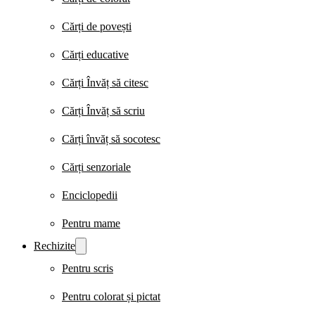
Cărți de povești
Cărți educative
Cărți Învăț să citesc
Cărți Învăț să scriu
Cărți învăț să socotesc
Cărți senzoriale
Enciclopedii
Pentru mame
Rechizite
Pentru scris
Pentru colorat și pictat