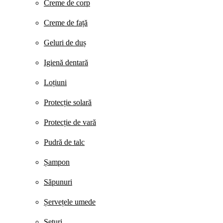
Creme de corp
Creme de față
Geluri de duș
Igienă dentară
Loțiuni
Protecție solară
Protecție de vară
Pudră de talc
Șampon
Săpunuri
Șervețele umede
Seturi