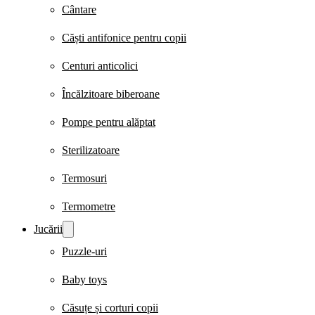
Cântare
Căști antifonice pentru copii
Centuri anticolici
Încălzitoare biberoane
Pompe pentru alăptat
Sterilizatoare
Termosuri
Termometre
Jucării
Puzzle-uri
Baby toys
Căsuțe și corturi copii