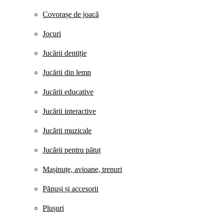
Covorașe de joacă
Jocuri
Jucării dentiție
Jucării din lemn
Jucării educative
Jucării interactive
Jucării muzicale
Jucării pentru pătuț
Mașinuțe, avioane, trenuri
Păpuși și accesorii
Plușuri