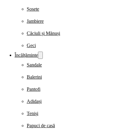
Șosete
Jambiere
Căciuli și Mănuși
Geci
Încălțăminte
Sandale
Balerini
Pantofi
Adidași
Teniși
Papuci de casă