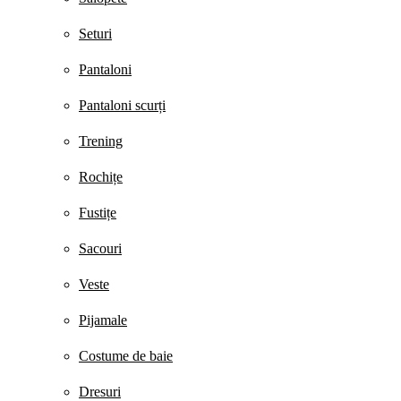
Seturi
Pantaloni
Pantaloni scurți
Trening
Rochițe
Fustițe
Sacouri
Veste
Pijamale
Costume de baie
Dresuri