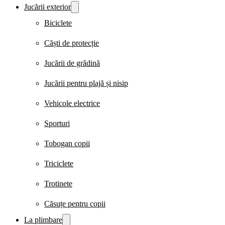
Jucării exterior
Biciclete
Căști de protecție
Jucării de grădină
Jucării pentru plajă și nisip
Vehicole electrice
Sporturi
Tobogan copii
Triciclete
Trotinete
Căsuțe pentru copii
La plimbare