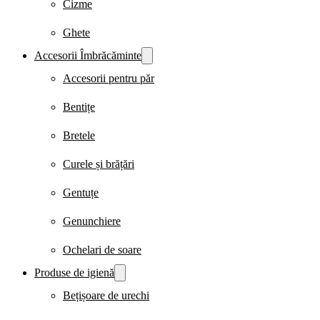
Cizme
Ghete
Accesorii Îmbrăcăminte
Accesorii pentru păr
Bentițe
Bretele
Curele și brățări
Gentuțe
Genunchiere
Ochelari de soare
Produse de igienă
Bețișoare de urechi