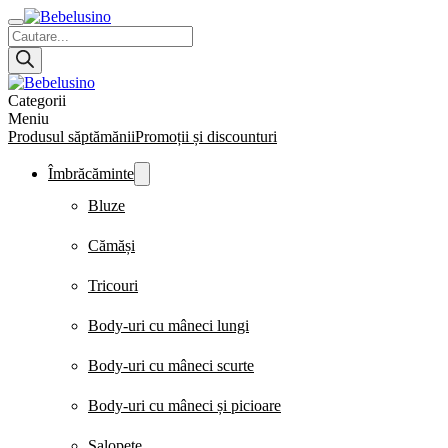
Products
search
Categorii
Meniu
Produsul săptămănii
Promoții și discounturi
Îmbrăcăminte
Bluze
Cămăși
Tricouri
Body-uri cu mâneci lungi
Body-uri cu mâneci scurte
Body-uri cu mâneci și picioare
Salopete