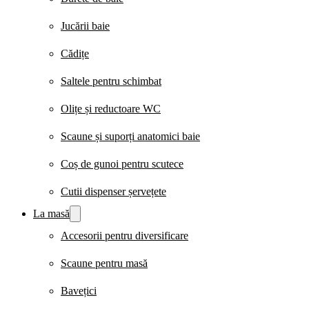
Jucării baie
Cădițe
Saltele pentru schimbat
Olițe și reductoare WC
Scaune și suporți anatomici baie
Coș de gunoi pentru scutece
Cutii dispenser șervețete
La masă
Accesorii pentru diversificare
Scaune pentru masă
Bavețici