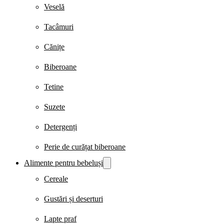
Veselă
Tacâmuri
Cănițe
Biberoane
Tetine
Suzete
Detergenți
Perie de curățat biberoane
Alimente pentru bebeluși
Cereale
Gustări și deserturi
Lapte praf