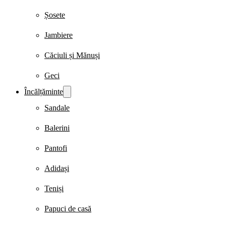
Șosete
Jambiere
Căciuli și Mănuși
Geci
Încălțăminte
Sandale
Balerini
Pantofi
Adidași
Teniși
Papuci de casă