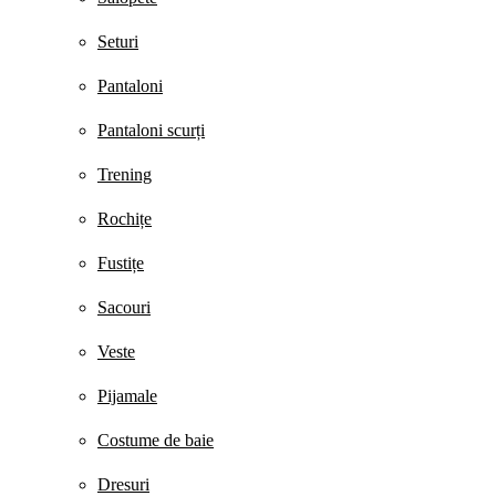
Seturi
Pantaloni
Pantaloni scurți
Trening
Rochițe
Fustițe
Sacouri
Veste
Pijamale
Costume de baie
Dresuri