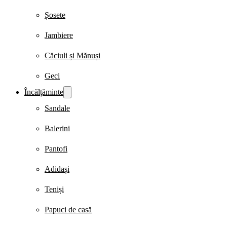
Șosete
Jambiere
Căciuli și Mănuși
Geci
Încălțăminte
Sandale
Balerini
Pantofi
Adidași
Teniși
Papuci de casă