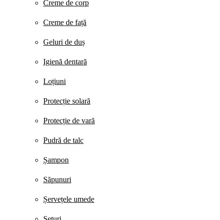
Creme de corp
Creme de față
Geluri de duș
Igienă dentară
Loțiuni
Protecție solară
Protecție de vară
Pudră de talc
Șampon
Săpunuri
Șervețele umede
Seturi