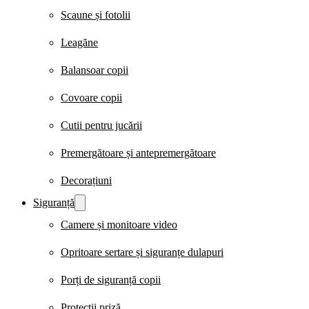
Scaune și fotolii
Leagăne
Balansoar copii
Covoare copii
Cutii pentru jucării
Premergătoare și antepremergătoare
Decorațiuni
Siguranță
Camere și monitoare video
Opritoare sertare și siguranțe dulapuri
Porți de siguranță copii
Protecții priză