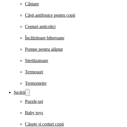
Cântare
Căști antifonice pentru copii
Centuri anticolici
Încălzitoare biberoane
Pompe pentru alăptat
Sterilizatoare
Termosuri
Termometre
Jucării
Puzzle-uri
Baby toys
Căsuțe și corturi copii