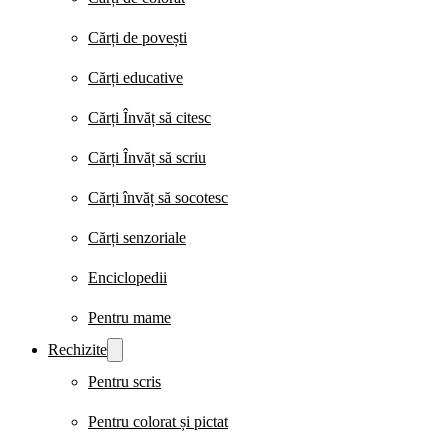
Cărți de povești
Cărți educative
Cărți Învăț să citesc
Cărți Învăț să scriu
Cărți învăț să socotesc
Cărți senzoriale
Enciclopedii
Pentru mame
Rechizite
Pentru scris
Pentru colorat și pictat