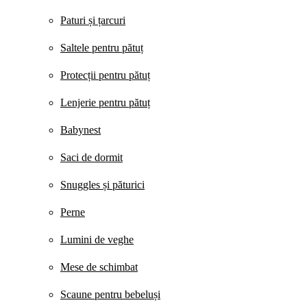
Paturi și țarcuri
Saltele pentru pătuț
Protecții pentru pătuț
Lenjerie pentru pătuț
Babynest
Saci de dormit
Snuggles și păturici
Perne
Lumini de veghe
Mese de schimbat
Scaune pentru bebeluși