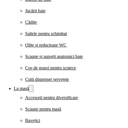
Jucării baie
Cădițe
Saltele pentru schimbat
Olițe și reductoare WC
Scaune și suporți anatomici baie
Coș de gunoi pentru scutece
Cutii dispenser șervețete
La masă
Accesorii pentru diversificare
Scaune pentru masă
Bavețici