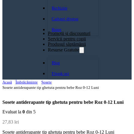
Rechizite
Cadouri diverse
Botez
Promoții și discounturi
Servicii pentru copii
Produsul săptămănii
Resurse Gratuite
Blog
Ebook-uri
Acasă
Îmbrăcăminte
Șosete
Sosete antiderapante tip ghetuta pentru bebe Roz 0-12 Luni
Sosete antiderapante tip ghetuta pentru bebe Roz 0-12 Luni
Evaluat la
0
din 5
27,83
lei
Sosete antiderapante tip ghetuta pentru bebe Roz 0-12 Luni