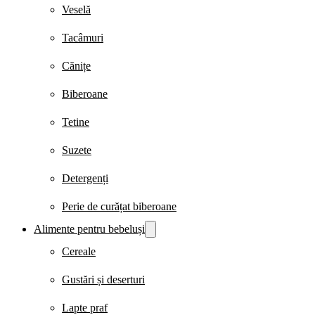
Veselă
Tacâmuri
Cănițe
Biberoane
Tetine
Suzete
Detergenți
Perie de curățat biberoane
Alimente pentru bebeluși
Cereale
Gustări și deserturi
Lapte praf