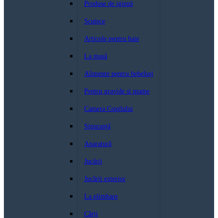
Produse de igienă
Scutece
Articole pentru baie
La masă
Alimente pentru bebeluși
Pentru gravide si mame
Camera Copilului
Siguranță
Aparatură
Jucării
Jucării exterior
La plimbare
Cărți