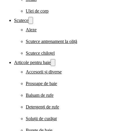
Ulei de corp
Scutece
Aleze
Scutece antrenament la oliță
Scutece chiloțel
Articole pentru baie
Accesorii și diverse
Prosoape de baie
Balsam de rufe
Detergenți de rufe
Soluții de curățat
Burete de baie