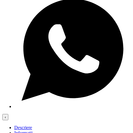
‹
Descriere
Informații