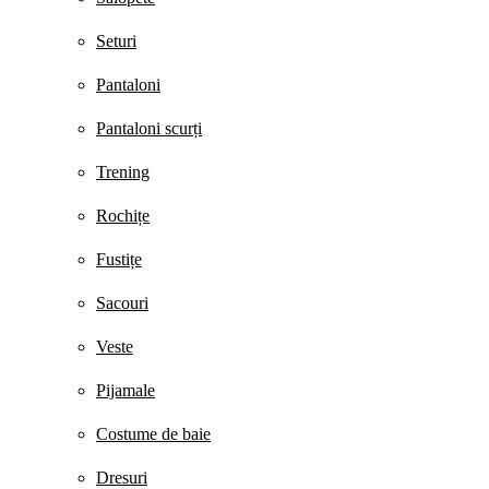
Seturi
Pantaloni
Pantaloni scurți
Trening
Rochițe
Fustițe
Sacouri
Veste
Pijamale
Costume de baie
Dresuri