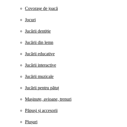
Covorașe de joacă
Jocuri
Jucării dentiție
Jucării din lemn
Jucării educative
Jucării interactive
Jucării muzicale
Jucării pentru pătuț
Mașinuțe, avioane, trenuri
Păpuși și accesorii
Plușuri