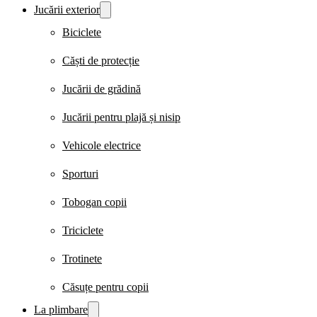
Jucării exterior
Biciclete
Căști de protecție
Jucării de grădină
Jucării pentru plajă și nisip
Vehicole electrice
Sporturi
Tobogan copii
Triciclete
Trotinete
Căsuțe pentru copii
La plimbare