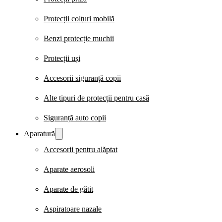
Protecții colțuri mobilă
Benzi protecție muchii
Protecții uși
Accesorii siguranță copii
Alte tipuri de protecții pentru casă
Siguranță auto copii
Aparatură
Accesorii pentru alăptat
Aparate aerosoli
Aparate de gătit
Aspiratoare nazale