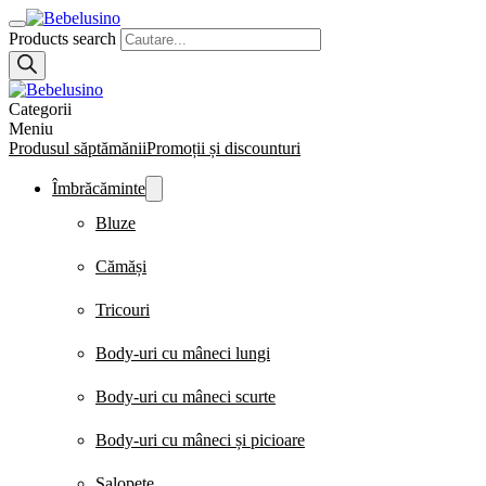
Products search
Categorii
Meniu
Produsul săptămănii
Promoții și discounturi
Îmbrăcăminte
Bluze
Cămăși
Tricouri
Body-uri cu mâneci lungi
Body-uri cu mâneci scurte
Body-uri cu mâneci și picioare
Salopete