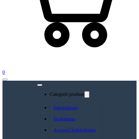
0
Categorii produse
Îmbrăcăminte
Încălțăminte
Accesorii Îmbrăcăminte