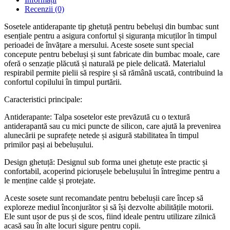
Recenzii (0)
Sosetele antiderapante tip ghetuță pentru bebeluși din bumbac sunt
esențiale pentru a asigura confortul și siguranța micuților în timpul
perioadei de învățare a mersului. Aceste sosete sunt special
concepute pentru bebeluși și sunt fabricate din bumbac moale, care
oferă o senzație plăcută și naturală pe piele delicată. Materialul
respirabil permite pielii să respire și să rămână uscată, contribuind la
confortul copilului în timpul purtării.
Caracteristici principale:
Antiderapante: Talpa sosetelor este prevăzută cu o textură
antiderapantă sau cu mici puncte de silicon, care ajută la prevenirea
alunecării pe suprafețe netede și asigură stabilitatea în timpul
primilor pași ai bebelușului.
Design ghetuță: Designul sub forma unei ghetuțe este practic și
confortabil, acoperind piciorușele bebelușului în întregime pentru a
le menține calde și protejate.
Aceste sosete sunt recomandate pentru bebelușii care încep să
exploreze mediul înconjurător și să își dezvolte abilitățile motorii.
Ele sunt ușor de pus și de scos, fiind ideale pentru utilizare zilnică
acasă sau în alte locuri sigure pentru copii.