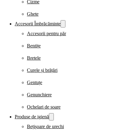
Cizme
Ghete
Accesorii Îmbrăcăminte
Accesorii pentru păr
Bentițe
Bretele
Curele și brățări
Gentuțe
Genunchiere
Ochelari de soare
Produse de igienă
Bețișoare de urechi