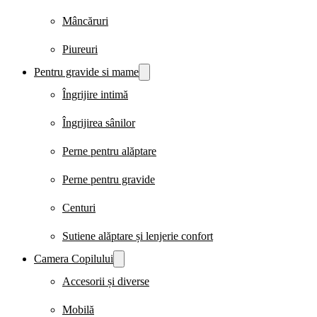
Mâncăruri
Piureuri
Pentru gravide si mame
Îngrijire intimă
Îngrijirea sânilor
Perne pentru alăptare
Perne pentru gravide
Centuri
Sutiene alăptare și lenjerie confort
Camera Copilului
Accesorii și diverse
Mobilă