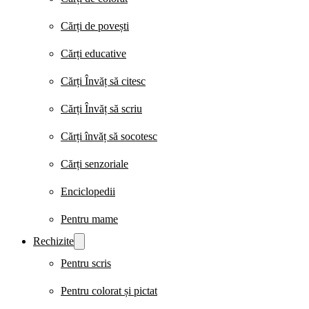
Cărți de povești
Cărți educative
Cărți Învăț să citesc
Cărți Învăț să scriu
Cărți învăț să socotesc
Cărți senzoriale
Enciclopedii
Pentru mame
Rechizite
Pentru scris
Pentru colorat și pictat