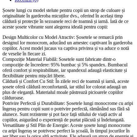
Șosete lungi cu model stelute pentru copii un strop de culoare și
originalitate în garderoba micuților dvs., oferind în același timp
căldură și protecție în sezoanele reci de toamnă și iarnă. Iată de ce
aceste șosete vibrante sunt alegerea ideală pentru copii:
Design Multicolor cu Model Atractiv: Șosetele se remarcă prin
designul lor monocrom, aducând un amestec captivant în garderoba
copiilor. Acest model jucaus va captiva privirea și va aduce o notă
de veselie în fiecare zi.
Compoziție Material Fiabilă: Sosetele sunt fabricate dintr-o
compoziție de încredere: 95% bumbac și 5% spandex. Bumbacul
oferă confort și respirabilitate, iar spandexul adaugă elasticitate și
flexibilitate pentru mișcări libere.
Căldură și Confort Cu Stil: În zilele reci de toamnă și iarnă, aceste
șosete oferă căldură reconfortantă, iar stilul lor colorat adaugă un
plus de eleganță. Materialul moale păstrează picioarele copiilor
călduroase.
Potrivire Perfectă și Durabilitate: Șosetele lungi monocrome cu aripi
îngeraș pentru copii sunt o potrivire perfectă, rămânând sus fără să
alunece. Sunt rezistente și pot face față stilului de viață activ al
copiilor, asigurând o experiență de purtat plăcută și îndelungată.
Versatilitate și Stil Plin de Energie: Aceste șosete lungi monocrome
cu aripi îngeraș se potrivesc perfect la școală, în timpul jocurilor în
aer liber sau la orice altă activitate. Ele adaugă un strop de energie și