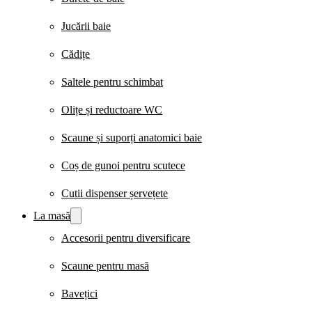
Jucării baie
Cădițe
Saltele pentru schimbat
Olițe și reductoare WC
Scaune și suporți anatomici baie
Coș de gunoi pentru scutece
Cutii dispenser șervețete
La masă
Accesorii pentru diversificare
Scaune pentru masă
Bavețici