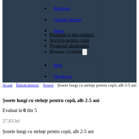
Rechizite
Cadouri diverse
Botez
Promoții și discounturi
Servicii pentru copii
Produsul săptămănii
Resurse Gratuite
Blog
Ebook-uri
Acasă
Îmbrăcăminte
Șosete
Șosete lungi cu steluţe pentru copii, alb 2-5 ani
Șosete lungi cu steluţe pentru copii, alb 2-5 ani
Evaluat la
0
din 5
27,83
lei
Șosete lungi cu steluţe pentru copii, alb 2-5 ani