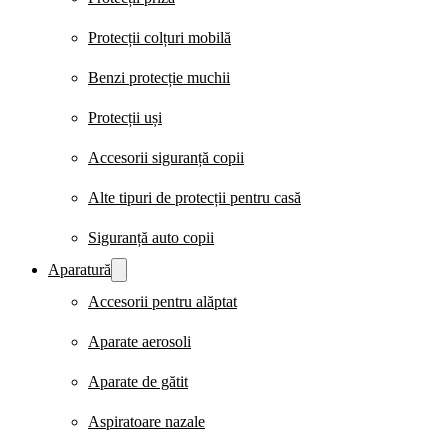
Protecții colțuri mobilă
Benzi protecție muchii
Protecții uși
Accesorii siguranță copii
Alte tipuri de protecții pentru casă
Siguranță auto copii
Aparatură
Accesorii pentru alăptat
Aparate aerosoli
Aparate de gătit
Aspiratoare nazale