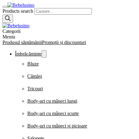
Products search
Categorii
Meniu
Produsul săptămănii
Promoții și discounturi
Îmbrăcăminte
Bluze
Cămăși
Tricouri
Body-uri cu mâneci lungi
Body-uri cu mâneci scurte
Body-uri cu mâneci și picioare
Salopete