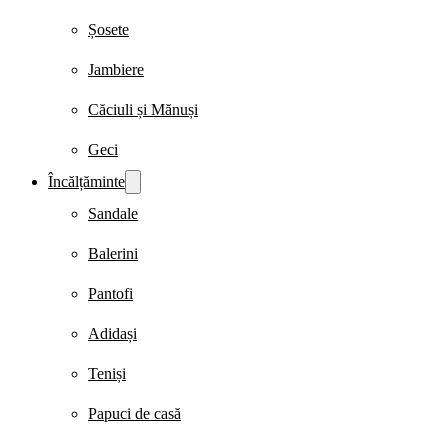
Șosete
Jambiere
Căciuli și Mănuși
Geci
Încălțăminte
Sandale
Balerini
Pantofi
Adidași
Teniși
Papuci de casă