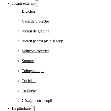
Jucării exterior
Biciclete
Căști de protecție
Jucării de grădină
Jucării pentru plajă și nisip
Vehicole electrice
Sporturi
Tobogan copii
Triciclete
Trotinete
Căsuțe pentru copii
La plimbare