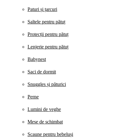
Paturi și țarcuri
Saltele pentru pătuț
Protecții pentru pătuț
Lenjerie pentru pătuț
Babynest
Saci de dormit
Snuggles și păturici
Perne
Lumini de veghe
Mese de schimbat
Scaune pentru bebeluși