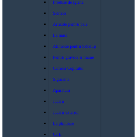
Produse de igienă
Scutece
Articole pentru baie
La masă
Alimente pentru bebeluși
Pentru gravide si mame
Camera Copilului
Siguranță
Aparatură
Jucării
Jucării exterior
La plimbare
Cărți