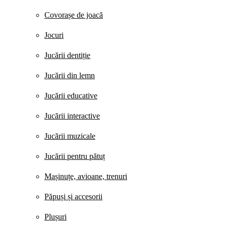
Covorașe de joacă
Jocuri
Jucării dentiție
Jucării din lemn
Jucării educative
Jucării interactive
Jucării muzicale
Jucării pentru pătuț
Mașinuțe, avioane, trenuri
Păpuși și accesorii
Plușuri