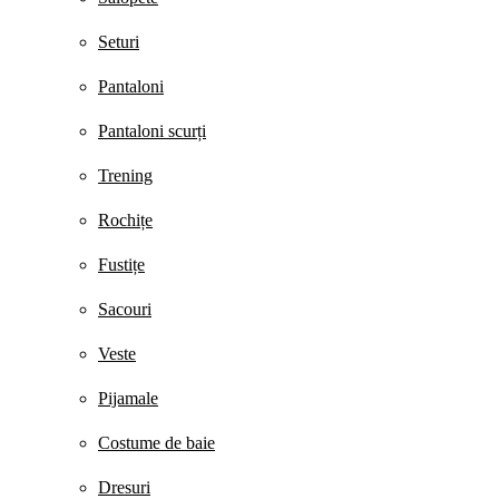
Seturi
Pantaloni
Pantaloni scurți
Trening
Rochițe
Fustițe
Sacouri
Veste
Pijamale
Costume de baie
Dresuri