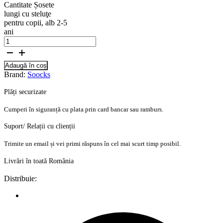
Cantitate Șosete
lungi cu steluţe
pentru copii, alb 2-5
ani
Adaugă în coș
Brand:
Soocks
Plăți securizate
Cumperi în siguranță cu plata prin card bancar sau ramburs.
Suport/ Relații cu clienții
Trimite un email și vei primi răspuns în cel mai scurt timp posibil.
Livrări în toată România
Distribuie: