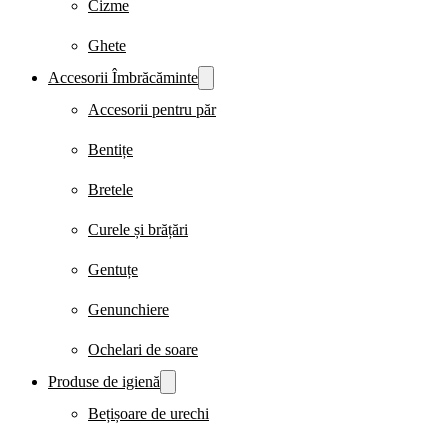
Cizme
Ghete
Accesorii Îmbrăcăminte
Accesorii pentru păr
Bentițe
Bretele
Curele și brățări
Gentuțe
Genunchiere
Ochelari de soare
Produse de igienă
Bețișoare de urechi