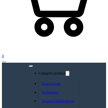
0
Categorii produse
Îmbrăcăminte
Încălțăminte
Accesorii Îmbrăcăminte