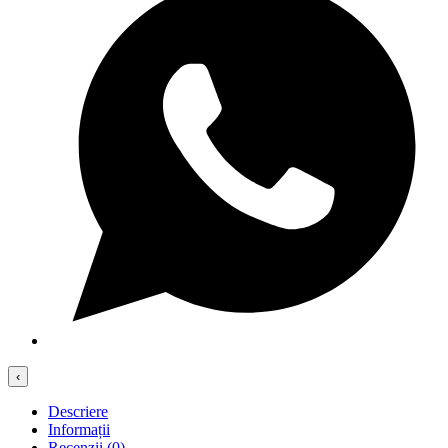
‹
Descriere
Informații
Recenzii (0)