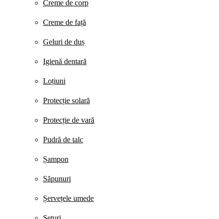
Creme de corp
Creme de față
Geluri de duș
Igienă dentară
Loțiuni
Protecție solară
Protecție de vară
Pudră de talc
Șampon
Săpunuri
Șervețele umede
Seturi