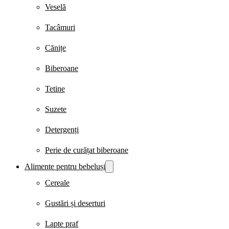
Veselă
Tacâmuri
Cănițe
Biberoane
Tetine
Suzete
Detergenți
Perie de curățat biberoane
Alimente pentru bebeluși
Cereale
Gustări și deserturi
Lapte praf