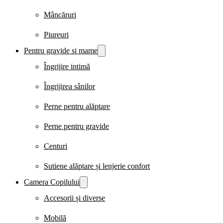
Mâncăruri
Piureuri
Pentru gravide si mame
Îngrijire intimă
Îngrijirea sânilor
Perne pentru alăptare
Perne pentru gravide
Centuri
Sutiene alăptare și lenjerie confort
Camera Copilului
Accesorii și diverse
Mobilă