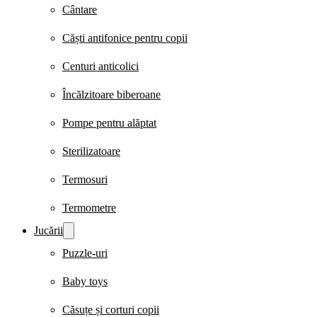
Cântare
Căști antifonice pentru copii
Centuri anticolici
Încălzitoare biberoane
Pompe pentru alăptat
Sterilizatoare
Termosuri
Termometre
Jucării
Puzzle-uri
Baby toys
Căsuțe și corturi copii