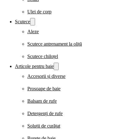
Ulei de corp
Scutece
Aleze
Scutece antrenament la oliță
Scutece chiloțel
Articole pentru baie
Accesorii și diverse
Prosoape de baie
Balsam de rufe
Detergenți de rufe
Soluții de curățat
Burete de baie