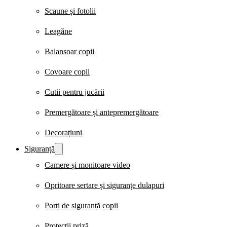
Scaune și fotolii
Leagăne
Balansoar copii
Covoare copii
Cutii pentru jucării
Premergătoare și antepremergătoare
Decorațiuni
Siguranță
Camere și monitoare video
Opritoare sertare și siguranțe dulapuri
Porți de siguranță copii
Protecții priză