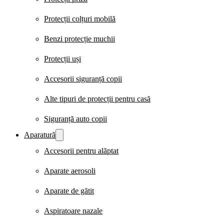
Protecții colțuri mobilă
Benzi protecție muchii
Protecții uși
Accesorii siguranță copii
Alte tipuri de protecții pentru casă
Siguranță auto copii
Aparatură
Accesorii pentru alăptat
Aparate aerosoli
Aparate de gătit
Aspiratoare nazale