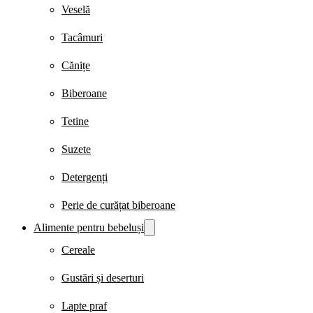
Veselă
Tacâmuri
Cănițe
Biberoane
Tetine
Suzete
Detergenți
Perie de curățat biberoane
Alimente pentru bebeluși
Cereale
Gustări și deserturi
Lapte praf