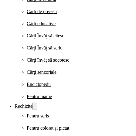
Cărți de povești
Cărți educative
Cărți Învăț să citesc
Cărți Învăț să scriu
Cărți învăț să socotesc
Cărți senzoriale
Enciclopedii
Pentru mame
Rechizite
Pentru scris
Pentru colorat și pictat