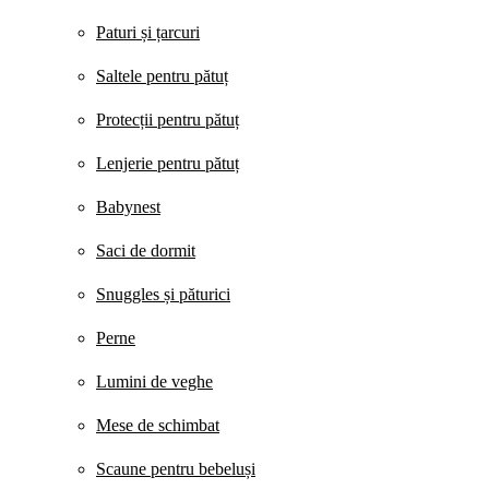
Paturi și țarcuri
Saltele pentru pătuț
Protecții pentru pătuț
Lenjerie pentru pătuț
Babynest
Saci de dormit
Snuggles și păturici
Perne
Lumini de veghe
Mese de schimbat
Scaune pentru bebeluși