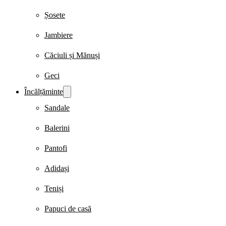
Șosete
Jambiere
Căciuli și Mănuși
Geci
Încălțăminte
Sandale
Balerini
Pantofi
Adidași
Teniși
Papuci de casă