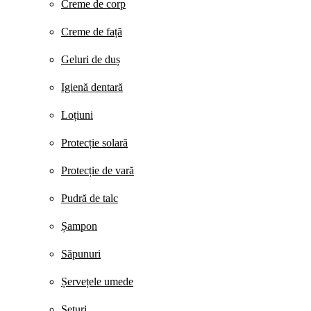
Creme de corp
Creme de față
Geluri de duș
Igienă dentară
Loțiuni
Protecție solară
Protecție de vară
Pudră de talc
Șampon
Săpunuri
Șervețele umede
Seturi