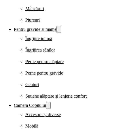
Mâncăruri
Piureuri
Pentru gravide si mame
Îngrijire intimă
Îngrijirea sânilor
Perne pentru alăptare
Perne pentru gravide
Centuri
Sutiene alăptare și lenjerie confort
Camera Copilului
Accesorii și diverse
Mobilă