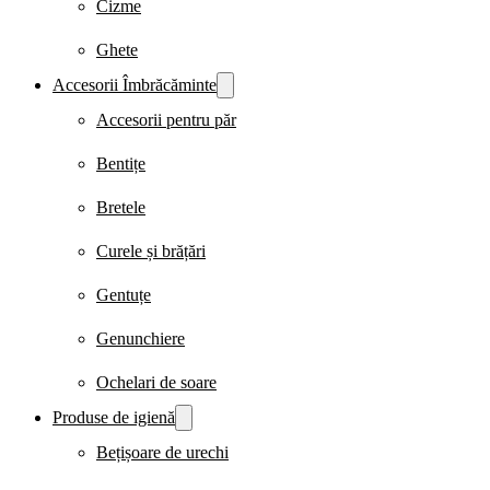
Cizme
Ghete
Accesorii Îmbrăcăminte
Accesorii pentru păr
Bentițe
Bretele
Curele și brățări
Gentuțe
Genunchiere
Ochelari de soare
Produse de igienă
Bețișoare de urechi