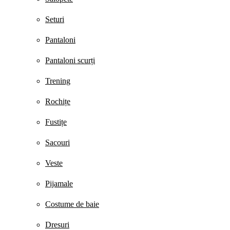
Seturi
Pantaloni
Pantaloni scurți
Trening
Rochițe
Fustițe
Sacouri
Veste
Pijamale
Costume de baie
Dresuri