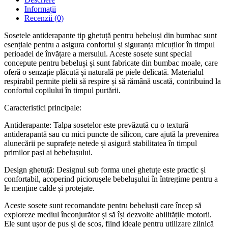
Informații
Recenzii (0)
Sosetele antiderapante tip ghetuță pentru bebeluși din bumbac sunt
esențiale pentru a asigura confortul și siguranța micuților în timpul
perioadei de învățare a mersului. Aceste sosete sunt special
concepute pentru bebeluși și sunt fabricate din bumbac moale, care
oferă o senzație plăcută și naturală pe piele delicată. Materialul
respirabil permite pielii să respire și să rămână uscată, contribuind la
confortul copilului în timpul purtării.
Caracteristici principale:
Antiderapante: Talpa sosetelor este prevăzută cu o textură
antiderapantă sau cu mici puncte de silicon, care ajută la prevenirea
alunecării pe suprafețe netede și asigură stabilitatea în timpul
primilor pași ai bebelușului.
Design ghetuță: Designul sub forma unei ghetuțe este practic și
confortabil, acoperind piciorușele bebelușului în întregime pentru a
le menține calde și protejate.
Aceste sosete sunt recomandate pentru bebelușii care încep să
exploreze mediul înconjurător și să își dezvolte abilitățile motorii.
Ele sunt ușor de pus și de scos, fiind ideale pentru utilizare zilnică