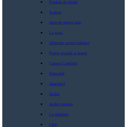
Produse de igienă
Scutece
Articole pentru baie
La masă
Alimente pentru bebeluși
Pentru gravide si mame
Camera Copilului
Siguranță
Aparatură
Jucării
Jucării exterior
La plimbare
Cărți