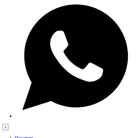
‹
Descriere