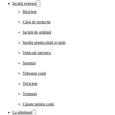
Jucării exterior
Biciclete
Căști de protecție
Jucării de grădină
Jucării pentru plajă și nisip
Vehicole electrice
Sporturi
Tobogan copii
Triciclete
Trotinete
Căsuțe pentru copii
La plimbare