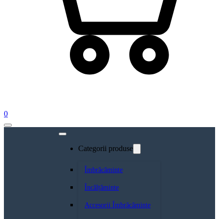
0
Categorii produse
Îmbrăcăminte
Încălțăminte
Accesorii Îmbrăcăminte