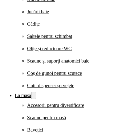
Jucării baie
Cădițe
Saltele pentru schimbat
Olițe și reductoare WC
Scaune și suporți anatomici baie
Coș de gunoi pentru scutece
Cutii dispenser șervețete
La masă
Accesorii pentru diversificare
Scaune pentru masă
Bavețici