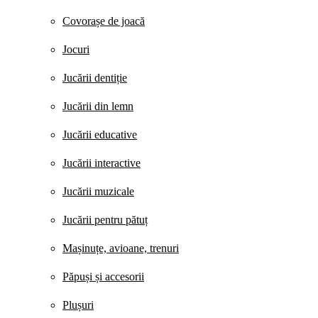
Covorașe de joacă
Jocuri
Jucării dentiție
Jucării din lemn
Jucării educative
Jucării interactive
Jucării muzicale
Jucării pentru pătuț
Mașinuțe, avioane, trenuri
Păpuși și accesorii
Plușuri