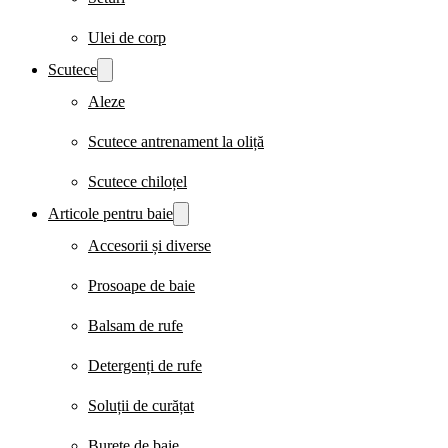
Ulei de corp
Scutece
Aleze
Scutece antrenament la oliță
Scutece chiloțel
Articole pentru baie
Accesorii și diverse
Prosoape de baie
Balsam de rufe
Detergenți de rufe
Soluții de curățat
Burete de baie