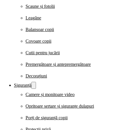
Scaune și fotolii
Leagăne
Balansoar copii
Covoare copii
Cutii pentru jucării
Premergătoare și antepremergătoare
Decorațiuni
Siguranță
Camere și monitoare video
Opritoare sertare și siguranțe dulapuri
Porți de siguranță copii
Protecții priză