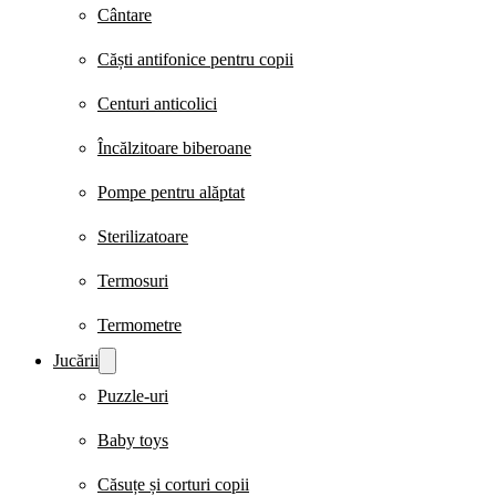
Cântare
Căști antifonice pentru copii
Centuri anticolici
Încălzitoare biberoane
Pompe pentru alăptat
Sterilizatoare
Termosuri
Termometre
Jucării
Puzzle-uri
Baby toys
Căsuțe și corturi copii