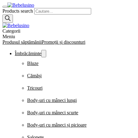
Products search
Categorii
Meniu
Produsul săptămănii
Promoții și discounturi
Îmbrăcăminte
Bluze
Cămăși
Tricouri
Body-uri cu mâneci lungi
Body-uri cu mâneci scurte
Body-uri cu mâneci și picioare
Salopete