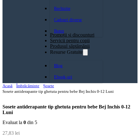
Rechizite
Cadouri diverse
Botez
Promoții și discounturi
Servicii pentru copii
Produsul săptămănii
Resurse Gratuite
Blog
Ebook-uri
Acasă
Îmbrăcăminte
Șosete
Sosete antiderapante tip ghetuta pentru bebe Bej Inchis 0-12 Luni
Sosete antiderapante tip ghetuta pentru bebe Bej Inchis 0-12
Luni
Evaluat la
0
din 5
27,83
lei