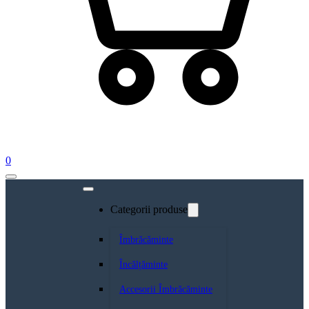
0
Categorii produse
Îmbrăcăminte
Încălțăminte
Accesorii Îmbrăcăminte