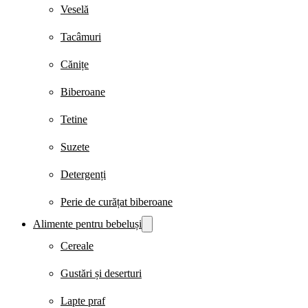
Veselă
Tacâmuri
Cănițe
Biberoane
Tetine
Suzete
Detergenți
Perie de curățat biberoane
Alimente pentru bebeluși
Cereale
Gustări și deserturi
Lapte praf