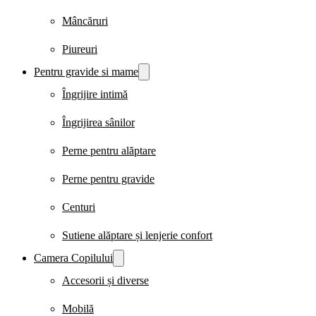
Mâncăruri
Piureuri
Pentru gravide si mame
Îngrijire intimă
Îngrijirea sânilor
Perne pentru alăptare
Perne pentru gravide
Centuri
Sutiene alăptare și lenjerie confort
Camera Copilului
Accesorii și diverse
Mobilă