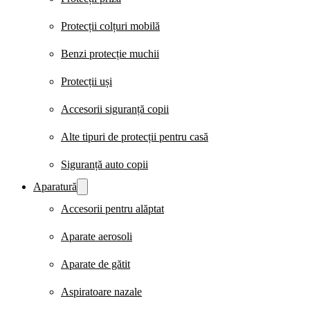
Protecții colțuri mobilă
Benzi protecție muchii
Protecții uși
Accesorii siguranță copii
Alte tipuri de protecții pentru casă
Siguranță auto copii
Aparatură
Accesorii pentru alăptat
Aparate aerosoli
Aparate de gătit
Aspiratoare nazale