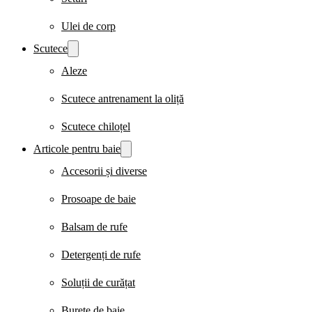
Ulei de corp
Scutece
Aleze
Scutece antrenament la oliță
Scutece chiloțel
Articole pentru baie
Accesorii și diverse
Prosoape de baie
Balsam de rufe
Detergenți de rufe
Soluții de curățat
Burete de baie