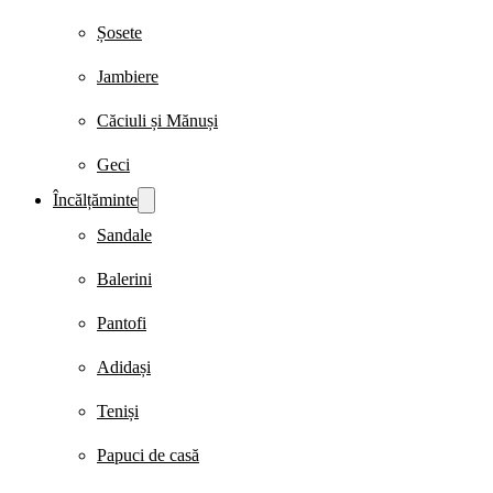
Șosete
Jambiere
Căciuli și Mănuși
Geci
Încălțăminte
Sandale
Balerini
Pantofi
Adidași
Teniși
Papuci de casă