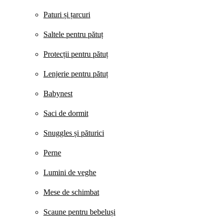
Paturi și țarcuri
Saltele pentru pătuț
Protecții pentru pătuț
Lenjerie pentru pătuț
Babynest
Saci de dormit
Snuggles și păturici
Perne
Lumini de veghe
Mese de schimbat
Scaune pentru bebeluși