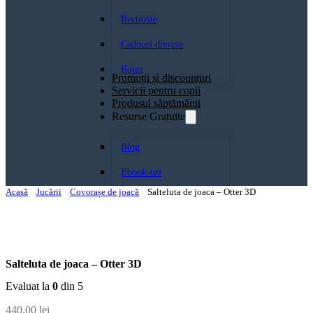
Rechizite
Cadouri diverse
Botez
Promoții și discounturi
Servicii pentru copii
Produsul săptămănii
Resurse Gratuite
Blog
Ebook-uri
Acasă
Jucării
Covorașe de joacă
Salteluta de joaca – Otter 3D
Salteluta de joaca – Otter 3D
Evaluat la
0
din 5
440,00
lei