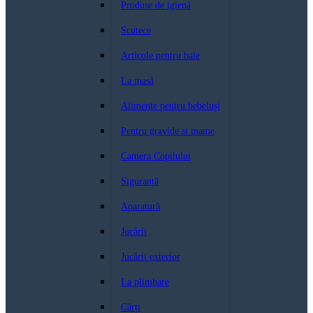
Produse de igienă
Scutece
Articole pentru baie
La masă
Alimente pentru bebeluși
Pentru gravide si mame
Camera Copilului
Siguranță
Aparatură
Jucării
Jucării exterior
La plimbare
Cărți