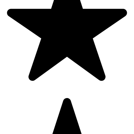
de foc, feriti jucaria/produsul de temperaturi ridicate si umiditate.
Pentru | 9084: Baieti;