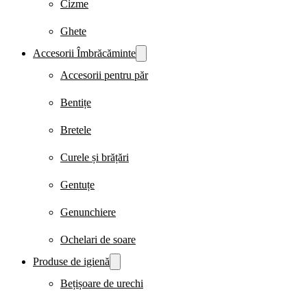
Cizme
Ghete
Accesorii Îmbrăcăminte
Accesorii pentru păr
Bentițe
Bretele
Curele și brățări
Gentuțe
Genunchiere
Ochelari de soare
Produse de igienă
Bețișoare de urechi