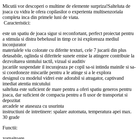
Micutii vor descoperi o multime de elemente surpriza!Salteluta de
joaca cu vidra le ofera copilasilor o experienta multisenzoriala
completa inca din primele luni de viata.
Caracteristici:
este un spatiu de joaca sigur si reconfortant, perfect proiectat pentru
a stimula si distra bebelusul in timp ce isi exploreaza mediul
inconjurator
materialele viu colorate cu diferite texturi, cele 7 jucarii din plus
detasabile, oglinda si diferitele sunete emise la atingere contribuie la
dezvoltarea simtului tactil, vizual si auditiv
jucariile suspendate il incurajeaza pe copil sa-si intinda mainile si sa-
si coordoneze miscarile pentru a le atinge si a le explora
designul cu modelul vidrei este adorabil si atragator, captivand
imediat atentia micutului
salteluta este suficient de mare pentru a oferi spatiu generos pentru
joaca, dar suficient de compacta pentru a fi usor de transportat si
depozitat
arcadele se ataseaza cu usurinta
instructiuni de intretinere: spalare automata, temperatura apei max.
30 grade
Functii:
zornaitoare