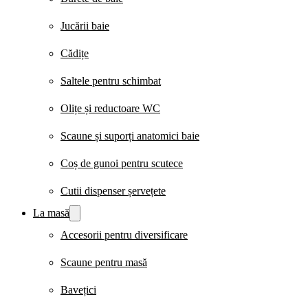
Jucării baie
Cădițe
Saltele pentru schimbat
Olițe și reductoare WC
Scaune și suporți anatomici baie
Coș de gunoi pentru scutece
Cutii dispenser șervețete
La masă
Accesorii pentru diversificare
Scaune pentru masă
Bavețici