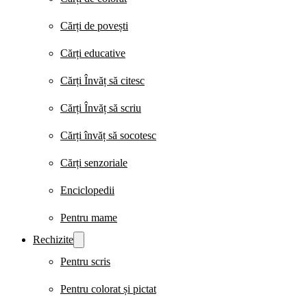
Cărți de povești
Cărți educative
Cărți Învăț să citesc
Cărți Învăț să scriu
Cărți învăț să socotesc
Cărți senzoriale
Enciclopedii
Pentru mame
Rechizite
Pentru scris
Pentru colorat și pictat