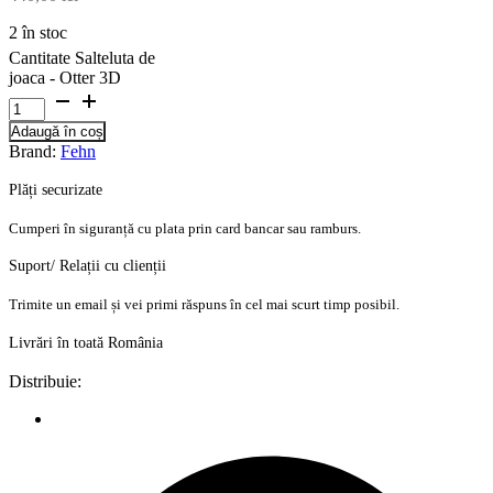
2 în stoc
Cantitate Salteluta de
joaca - Otter 3D
Adaugă în coș
Brand:
Fehn
Plăți securizate
Cumperi în siguranță cu plata prin card bancar sau ramburs.
Suport/ Relații cu clienții
Trimite un email și vei primi răspuns în cel mai scurt timp posibil.
Livrări în toată România
Distribuie: