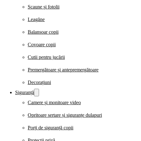
Scaune și fotolii
Leagăne
Balansoar copii
Covoare copii
Cutii pentru jucării
Premergătoare și antepremergătoare
Decorațiuni
Siguranță
Camere și monitoare video
Opritoare sertare și siguranțe dulapuri
Porți de siguranță copii
Protecții priză