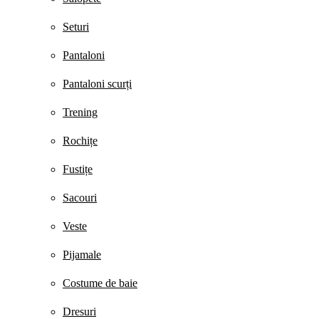
Seturi
Pantaloni
Pantaloni scurți
Trening
Rochițe
Fustițe
Sacouri
Veste
Pijamale
Costume de baie
Dresuri