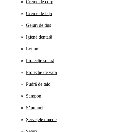
Creme de corp
Creme de față
Geluri de duș
Igienă dentară
Loțiuni
Protecție solară
Protecție de vară
Pudră de talc
Șampon
Săpunuri
Șervețele umede
Seturi