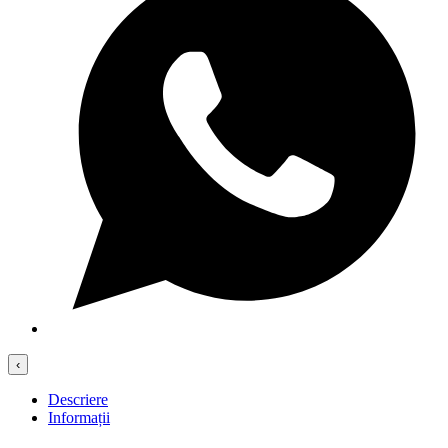
‹
Descriere
Informații