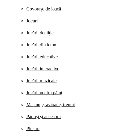
Covorașe de joacă
Jocuri
Jucării dentiție
Jucării din lemn
Jucării educative
Jucării interactive
Jucării muzicale
Jucării pentru pătuț
Mașinuțe, avioane, trenuri
Păpuși și accesorii
Plușuri