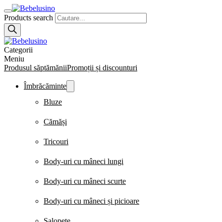
Products search
Categorii
Meniu
Produsul săptămănii
Promoții și discounturi
Îmbrăcăminte
Bluze
Cămăși
Tricouri
Body-uri cu mâneci lungi
Body-uri cu mâneci scurte
Body-uri cu mâneci și picioare
Salopete