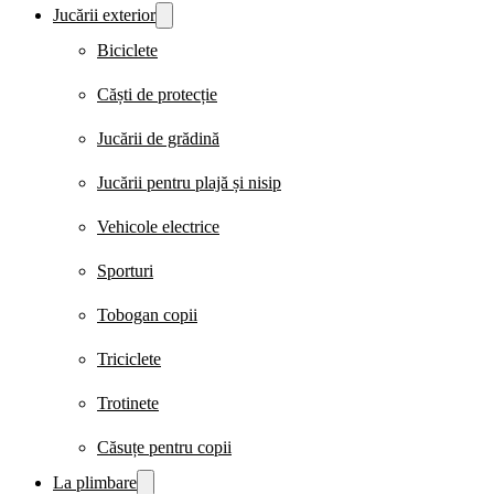
Jucării exterior
Biciclete
Căști de protecție
Jucării de grădină
Jucării pentru plajă și nisip
Vehicole electrice
Sporturi
Tobogan copii
Triciclete
Trotinete
Căsuțe pentru copii
La plimbare