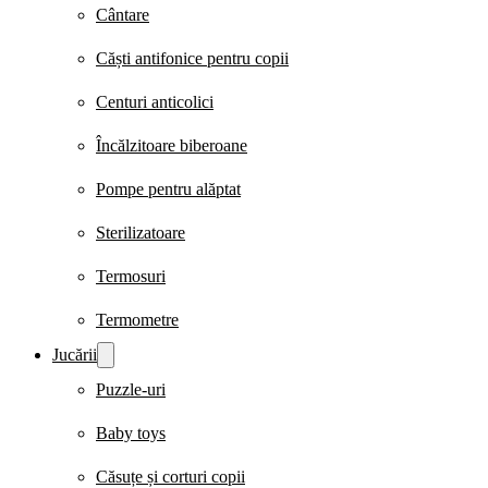
Cântare
Căști antifonice pentru copii
Centuri anticolici
Încălzitoare biberoane
Pompe pentru alăptat
Sterilizatoare
Termosuri
Termometre
Jucării
Puzzle-uri
Baby toys
Căsuțe și corturi copii