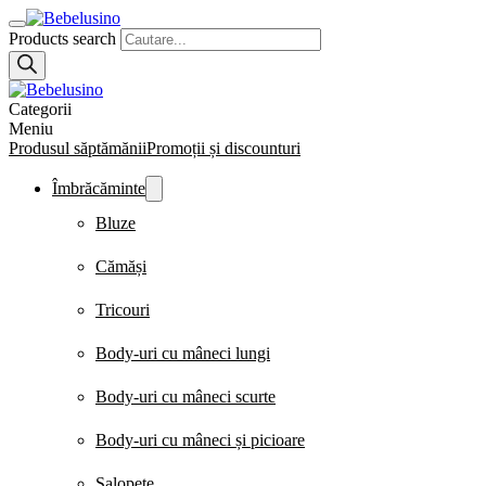
Products search
Categorii
Meniu
Produsul săptămănii
Promoții și discounturi
Îmbrăcăminte
Bluze
Cămăși
Tricouri
Body-uri cu mâneci lungi
Body-uri cu mâneci scurte
Body-uri cu mâneci și picioare
Salopete