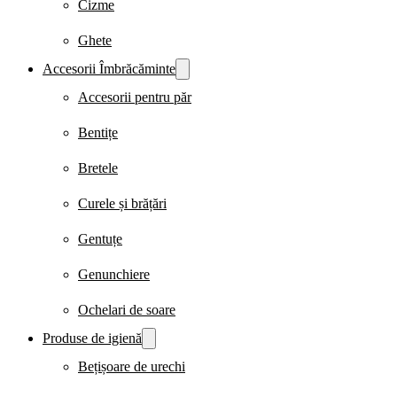
Cizme
Ghete
Accesorii Îmbrăcăminte
Accesorii pentru păr
Bentițe
Bretele
Curele și brățări
Gentuțe
Genunchiere
Ochelari de soare
Produse de igienă
Bețișoare de urechi