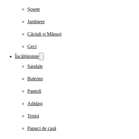
Șosete
Jambiere
Căciuli și Mănuși
Geci
Încălțăminte
Sandale
Balerini
Pantofi
Adidași
Teniși
Papuci de casă