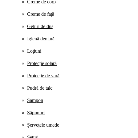
Creme de corp
Creme de față
Geluri de duș
Igienă dentară
Loțiuni
Protecție solară
Protecție de vară
Pudră de talc
Șampon
Săpunuri
Șervețele umede
Seturi