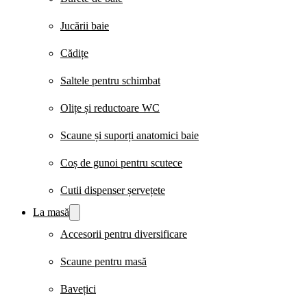
Jucării baie
Cădițe
Saltele pentru schimbat
Olițe și reductoare WC
Scaune și suporți anatomici baie
Coș de gunoi pentru scutece
Cutii dispenser șervețete
La masă
Accesorii pentru diversificare
Scaune pentru masă
Bavețici