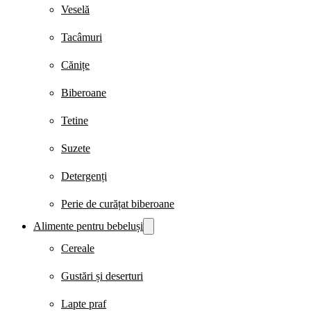
Veselă
Tacâmuri
Cănițe
Biberoane
Tetine
Suzete
Detergenți
Perie de curățat biberoane
Alimente pentru bebeluși
Cereale
Gustări și deserturi
Lapte praf