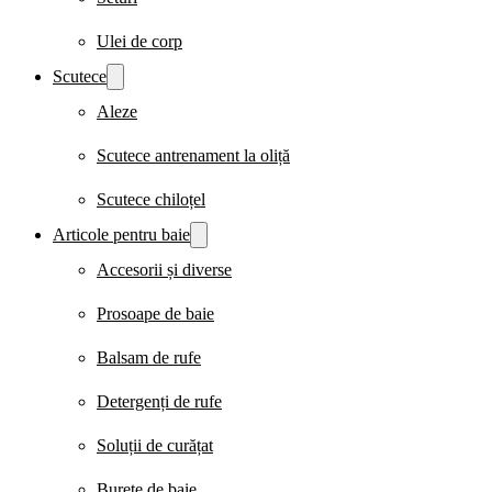
Ulei de corp
Scutece
Aleze
Scutece antrenament la oliță
Scutece chiloțel
Articole pentru baie
Accesorii și diverse
Prosoape de baie
Balsam de rufe
Detergenți de rufe
Soluții de curățat
Burete de baie