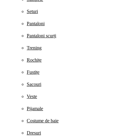
Seturi
Pantaloni
Pantaloni scurți
Trening
Rochițe
Fustițe
Sacouri
Veste
Pijamale
Costume de baie
Dresuri