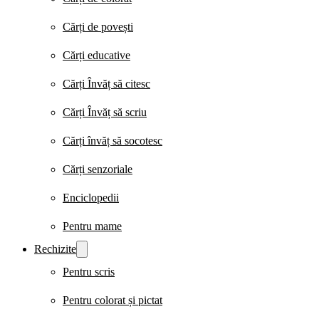
Cărți de povești
Cărți educative
Cărți Învăț să citesc
Cărți Învăț să scriu
Cărți învăț să socotesc
Cărți senzoriale
Enciclopedii
Pentru mame
Rechizite
Pentru scris
Pentru colorat și pictat