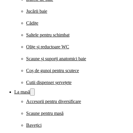
Jucării baie
Cădițe
Saltele pentru schimbat
Olițe și reductoare WC
Scaune și suporți anatomici baie
Coș de gunoi pentru scutece
Cutii dispenser șervețete
La masă
Accesorii pentru diversificare
Scaune pentru masă
Bavețici