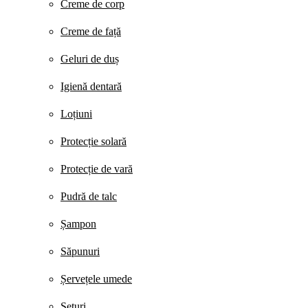
Creme de corp
Creme de față
Geluri de duș
Igienă dentară
Loțiuni
Protecție solară
Protecție de vară
Pudră de talc
Șampon
Săpunuri
Șervețele umede
Seturi