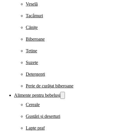
Veselă
Tacâmuri
Cănițe
Biberoane
Tetine
Suzete
Detergenți
Perie de curățat biberoane
Alimente pentru bebeluși
Cereale
Gustări și deserturi
Lapte praf