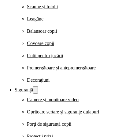
Scaune și fotolii
Leagăne
Balansoar copii
Covoare copii
Cutii pentru jucării
Premergătoare și antepremergătoare
Decorațiuni
Siguranță
Camere și monitoare video
Opritoare sertare și siguranțe dulapuri
Porți de siguranță copii
Protecții priză