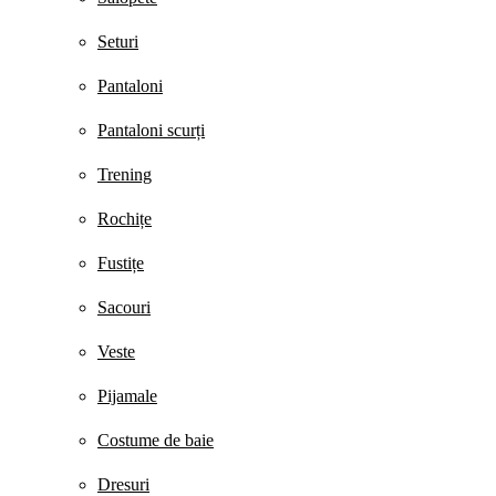
Seturi
Pantaloni
Pantaloni scurți
Trening
Rochițe
Fustițe
Sacouri
Veste
Pijamale
Costume de baie
Dresuri