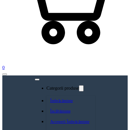
0
Categorii produse
Îmbrăcăminte
Încălțăminte
Accesorii Îmbrăcăminte