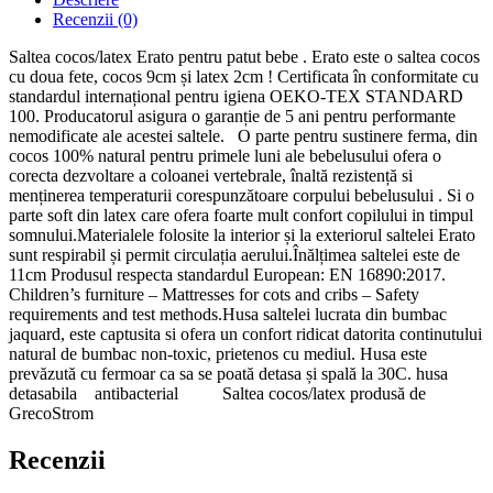
Recenzii (0)
Saltea cocos/latex Erato pentru patut bebe . Erato este o saltea cocos
cu doua fete, cocos 9cm și latex 2cm ! Certificata în conformitate cu
standardul internațional pentru igiena OEKO-TEX STANDARD
100. Producatorul asigura o garanție de 5 ani pentru performante
nemodificate ale acestei saltele. O parte pentru sustinere ferma, din
cocos 100% natural pentru primele luni ale bebelusului ofera o
corecta dezvoltare a coloanei vertebrale, înaltă rezistență si
menținerea temperaturii corespunzătoare corpului bebelusului . Si o
parte soft din latex care ofera foarte mult confort copilului in timpul
somnului.Materialele folosite la interior și la exteriorul saltelei Erato
sunt respirabil și permit circulația aerului.Înălțimea saltelei este de
11cm Produsul respecta standardul European: EN 16890:2017.
Children’s furniture – Mattresses for cots and cribs – Safety
requirements and test methods.Husa saltelei lucrata din bumbac
jaquard, este captusita si ofera un confort ridicat datorita continutului
natural de bumbac non-toxic, prietenos cu mediul. Husa este
prevăzută cu fermoar ca sa se poată detasa și spală la 30C. husa
detasabila antibacterial Saltea cocos/latex produsă de
GrecoStrom
Recenzii