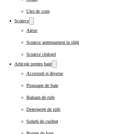
Ulei de corp
Scutece
Aleze
Scutece antrenament la oliță
Scutece chiloțel
Articole pentru baie
Accesorii și diverse
Prosoape de baie
Balsam de rufe
Detergenți de rufe
Soluții de curățat
Burete de baie