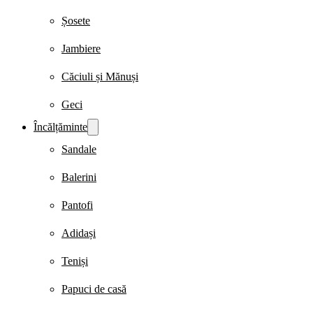
Șosete
Jambiere
Căciuli și Mănuși
Geci
Încălțăminte
Sandale
Balerini
Pantofi
Adidași
Teniși
Papuci de casă