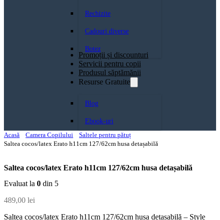
Rechizite
Cadouri diverse
Botez
Promoții și discounturi
Servicii pentru copii
Produsul săptămănii
Resurse Gratuite
Blog
Ebook-uri
Acasă
Camera Copilului
Saltele pentru pătuț
Saltea cocos/latex Erato h11cm 127/62cm husa detașabilă
Saltea cocos/latex Erato h11cm 127/62cm husa detașabilă
Evaluat la
0
din 5
489,00
lei
Saltea cocos/latex Erato h11cm 127/62cm husa detașabilă – Style