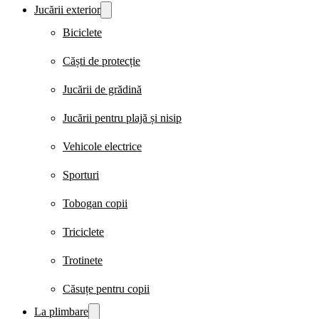
Jucării exterior
Biciclete
Căști de protecție
Jucării de grădină
Jucării pentru plajă și nisip
Vehicole electrice
Sporturi
Tobogan copii
Triciclete
Trotinete
Căsuțe pentru copii
La plimbare