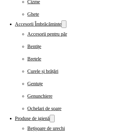
Cizme
Ghete
Accesorii Îmbrăcăminte
Accesorii pentru păr
Bentițe
Bretele
Curele și brățări
Gentuțe
Genunchiere
Ochelari de soare
Produse de igienă
Bețișoare de urechi