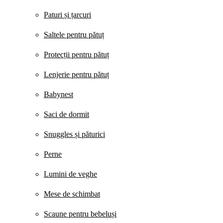
Paturi și țarcuri
Saltele pentru pătuț
Protecții pentru pătuț
Lenjerie pentru pătuț
Babynest
Saci de dormit
Snuggles și păturici
Perne
Lumini de veghe
Mese de schimbat
Scaune pentru bebeluși