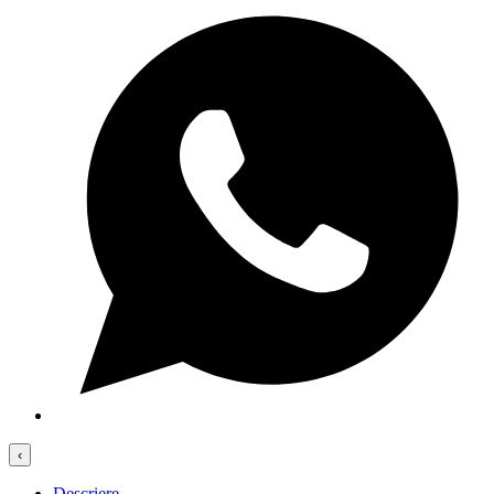
‹
Descriere