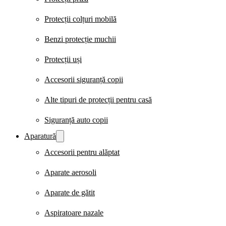
Protecții colțuri mobilă
Benzi protecție muchii
Protecții uși
Accesorii siguranță copii
Alte tipuri de protecții pentru casă
Siguranță auto copii
Aparatură
Accesorii pentru alăptat
Aparate aerosoli
Aparate de gătit
Aspiratoare nazale