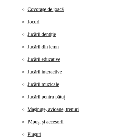
Covorașe de joacă
Jocuri
Jucării dentiție
Jucării din lemn
Jucării educative
Jucării interactive
Jucării muzicale
Jucării pentru pătuț
Mașinuțe, avioane, trenuri
Păpuși și accesorii
Plușuri