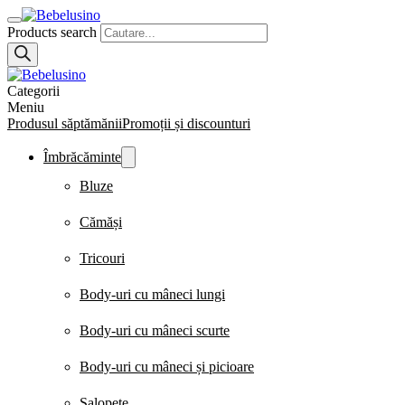
Products search
Categorii
Meniu
Produsul săptămănii
Promoții și discounturi
Îmbrăcăminte
Bluze
Cămăși
Tricouri
Body-uri cu mâneci lungi
Body-uri cu mâneci scurte
Body-uri cu mâneci și picioare
Salopete