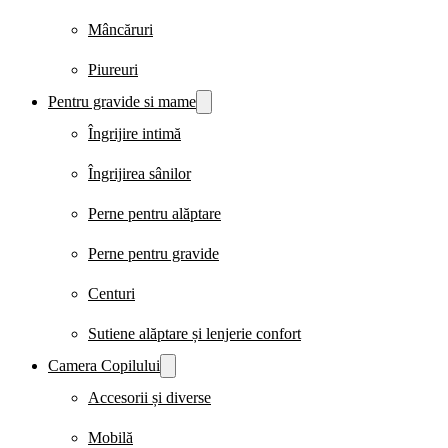
Mâncăruri
Piureuri
Pentru gravide si mame
Îngrijire intimă
Îngrijirea sânilor
Perne pentru alăptare
Perne pentru gravide
Centuri
Sutiene alăptare și lenjerie confort
Camera Copilului
Accesorii și diverse
Mobilă