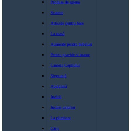
Produse de igienă
Scutece
Articole pentru baie
La masă
Alimente pentru bebeluși
Pentru gravide si mame
Camera Copilului
Siguranță
Aparatură
Jucării
Jucării exterior
La plimbare
Cărți