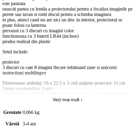
este pastrata
rasuciti partea cu lentila a proiectorului pentru a focaliza imaginile pe
perete sau tavan si rotiti discul pentru a schimba imaginea
in plus, atunci cand nu are nici un disc in interior, proiectorul se
poate folosi ca lanterna
prevazut cu 3 discuri cu imagini color
functioneaza cu 3 baterii LR44 (incluse)
produs realizat din plastic
Setul include:
proiector
3 discuri cu cate 8 imagini fiecare infatisand zane si unicorni
instructiuni multilingve
Dimensiune ambalaj: 16 x 22.5 x 3 cmLungime proiector: 11 cm
Varsta recomandata: 3 ani+
Atentie! Contraindicat copiilor mai mici de 3 ani. Jucaria/produsul
poate contine piese mici care se pot inghiti sau inhala existand
Vezi mai mult ↓
pericolul de sufocare. Nu lasati ambalajele jucariilor/produselor la
indemana copiilor. Indepartati orice ambalaj al jucariei/produsului
Greutate
0,066 kg
inainte de a da jucaria/produsul copilului. Va rugam sa supravegheati
copilul in timp ce se joaca/foloseste acest produs. Pastrati
Vârstă
3-4 ani
instructiunile si etichetele pentru referinte viitoare. Pastrati
jucaria/produsul departe de foc, feriti jucaria/produsul de temperaturi