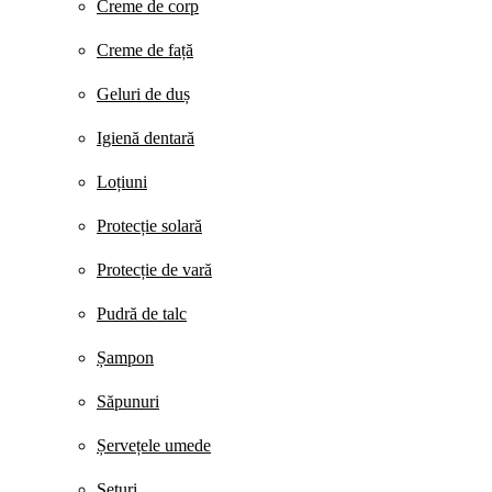
Creme de corp
Creme de față
Geluri de duș
Igienă dentară
Loțiuni
Protecție solară
Protecție de vară
Pudră de talc
Șampon
Săpunuri
Șervețele umede
Seturi