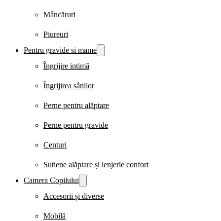
Mâncăruri
Piureuri
Pentru gravide si mame
Îngrijire intimă
Îngrijirea sânilor
Perne pentru alăptare
Perne pentru gravide
Centuri
Sutiene alăptare și lenjerie confort
Camera Copilului
Accesorii și diverse
Mobilă