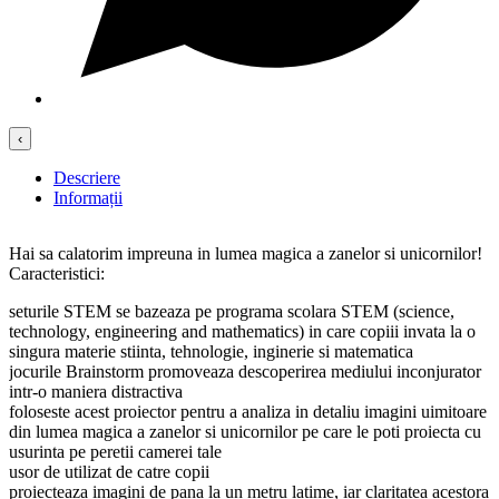
‹
Descriere
Informații
Hai sa calatorim impreuna in lumea magica a zanelor si unicornilor!
Caracteristici:
seturile STEM se bazeaza pe programa scolara STEM (science,
technology, engineering and mathematics) in care copiii invata la o
singura materie stiinta, tehnologie, inginerie si matematica
jocurile Brainstorm promoveaza descoperirea mediului inconjurator
intr-o maniera distractiva
foloseste acest proiector pentru a analiza in detaliu imagini uimitoare
din lumea magica a zanelor si unicornilor pe care le poti proiecta cu
usurinta pe peretii camerei tale
usor de utilizat de catre copii
proiecteaza imagini de pana la un metru latime, iar claritatea acestora