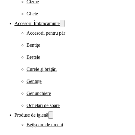
Cizme
Ghete
Accesorii Îmbrăcăminte
Accesorii pentru păr
Bentițe
Bretele
Curele și brățări
Gentuțe
Genunchiere
Ochelari de soare
Produse de igienă
Bețișoare de urechi