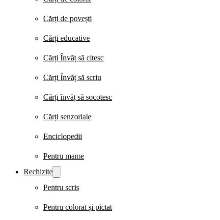
Cărți de povești
Cărți educative
Cărți Învăț să citesc
Cărți Învăț să scriu
Cărți învăț să socotesc
Cărți senzoriale
Enciclopedii
Pentru mame
Rechizite
Pentru scris
Pentru colorat și pictat