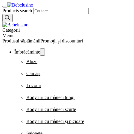
Products search
Categorii
Meniu
Produsul săptămănii
Promoții și discounturi
Îmbrăcăminte
Bluze
Cămăși
Tricouri
Body-uri cu mâneci lungi
Body-uri cu mâneci scurte
Body-uri cu mâneci și picioare
Salopete