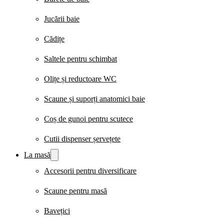
Jucării baie
Cădițe
Saltele pentru schimbat
Olițe și reductoare WC
Scaune și suporți anatomici baie
Coș de gunoi pentru scutece
Cutii dispenser șervețete
La masă
Accesorii pentru diversificare
Scaune pentru masă
Bavețici