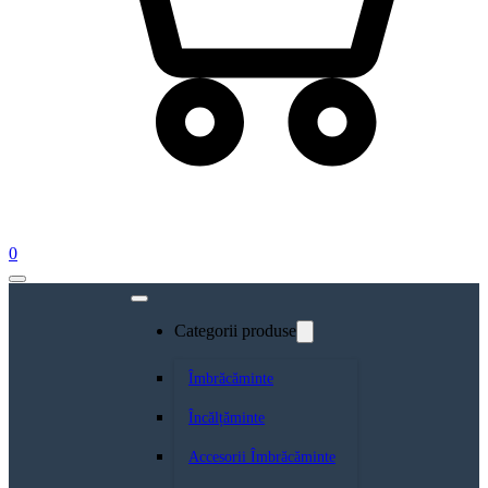
0
Categorii produse
Îmbrăcăminte
Încălțăminte
Accesorii Îmbrăcăminte