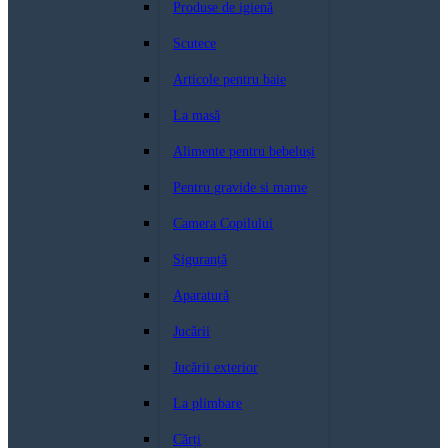
Produse de igienă
Scutece
Articole pentru baie
La masă
Alimente pentru bebeluși
Pentru gravide si mame
Camera Copilului
Siguranță
Aparatură
Jucării
Jucării exterior
La plimbare
Cărți