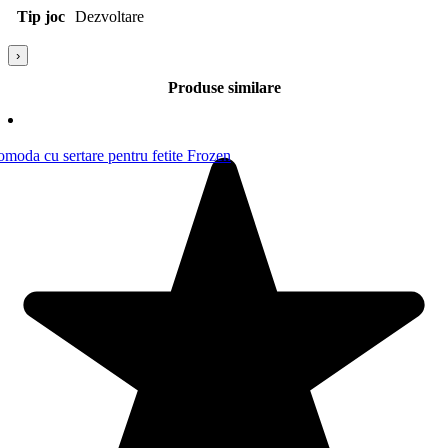
ridicate si umiditate.
Tip joc
Dezvoltare
Material piese 6372: Plastic; Abilitati dezvoltate 7731: Atentia;
›
Produse similare