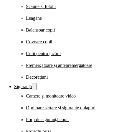
Scaune și fotolii
Leagăne
Balansoar copii
Covoare copii
Cutii pentru jucării
Premergătoare și antepremergătoare
Decorațiuni
Siguranță
Camere și monitoare video
Opritoare sertare și siguranțe dulapuri
Porți de siguranță copii
Protecții priză