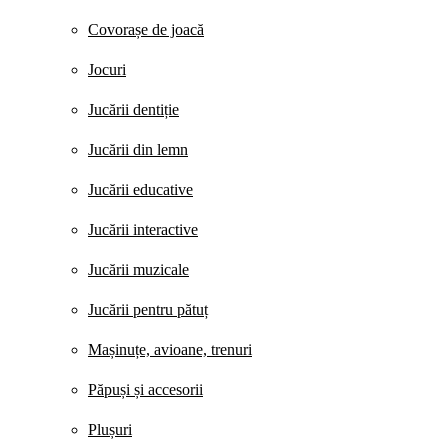
Covorașe de joacă
Jocuri
Jucării dentiție
Jucării din lemn
Jucării educative
Jucării interactive
Jucării muzicale
Jucării pentru pătuț
Mașinuțe, avioane, trenuri
Păpuși și accesorii
Plușuri