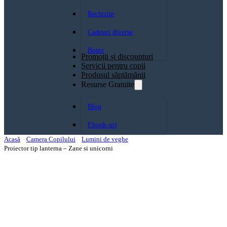
Rechizite
Cadouri diverse
Botez
Promoții și discounturi
Servicii pentru copii
Produsul săptămănii
Resurse Gratuite
Blog
Ebook-uri
Acasă
Camera Copilului
Lumini de veghe
Proiector tip lanterna – Zane si unicorni