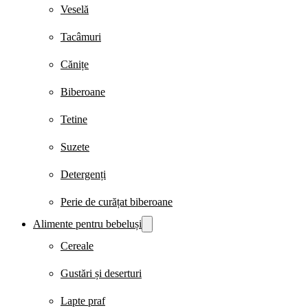
Veselă
Tacâmuri
Cănițe
Biberoane
Tetine
Suzete
Detergenți
Perie de curățat biberoane
Alimente pentru bebeluși
Cereale
Gustări și deserturi
Lapte praf