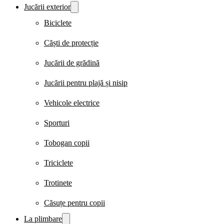
Jucării exterior
Biciclete
Căști de protecție
Jucării de grădină
Jucării pentru plajă și nisip
Vehicole electrice
Sporturi
Tobogan copii
Triciclete
Trotinete
Căsuțe pentru copii
La plimbare