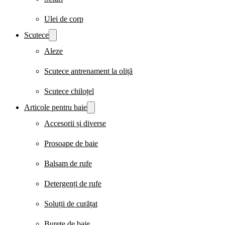
Ulei de corp
Scutece
Aleze
Scutece antrenament la oliță
Scutece chiloțel
Articole pentru baie
Accesorii și diverse
Prosoape de baie
Balsam de rufe
Detergenți de rufe
Soluții de curățat
Burete de baie