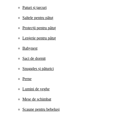
Paturi și țarcuri
Saltele pentru pătuț
Protecții pentru pătuț
Lenjerie pentru pătuț
Babynest
Saci de dormit
Snuggles și păturici
Perne
Lumini de veghe
Mese de schimbat
Scaune pentru bebeluși