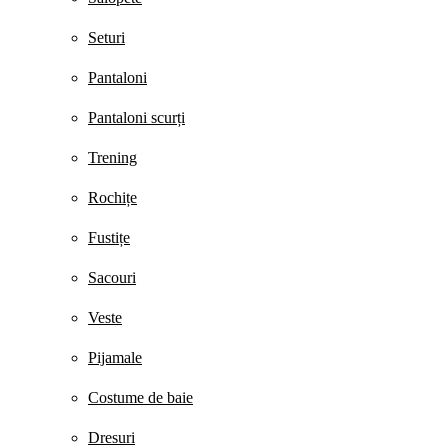
Seturi
Pantaloni
Pantaloni scurți
Trening
Rochițe
Fustițe
Sacouri
Veste
Pijamale
Costume de baie
Dresuri