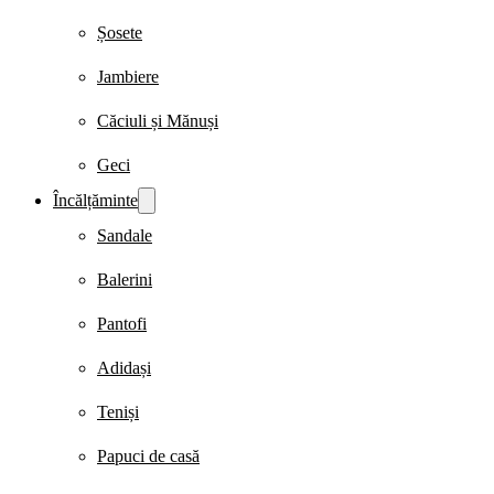
Șosete
Jambiere
Căciuli și Mănuși
Geci
Încălțăminte
Sandale
Balerini
Pantofi
Adidași
Teniși
Papuci de casă