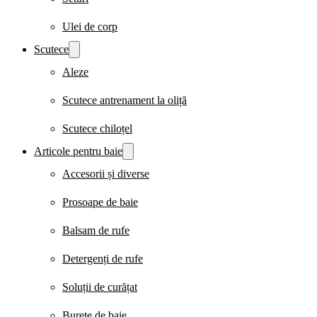
Ulei de corp
Scutece
Aleze
Scutece antrenament la oliță
Scutece chiloțel
Articole pentru baie
Accesorii și diverse
Prosoape de baie
Balsam de rufe
Detergenți de rufe
Soluții de curățat
Burete de baie