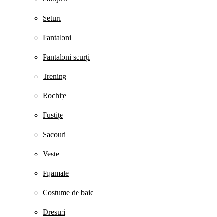
Seturi
Pantaloni
Pantaloni scurți
Trening
Rochițe
Fustițe
Sacouri
Veste
Pijamale
Costume de baie
Dresuri