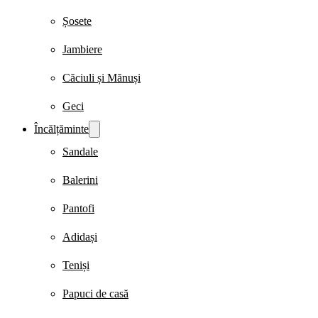
Șosete
Jambiere
Căciuli și Mănuși
Geci
Încălțăminte
Sandale
Balerini
Pantofi
Adidași
Teniși
Papuci de casă