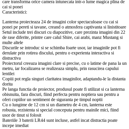
care transforma orice camera intunecata intr-o lume magica plina de
cai si ponei
Caracteristici:
Lanterna proiecteaza 24 de imagini color spectaculoase cu cai si
ponei pe pereti si tavane, creand o atmosfera captivanta si linistitoare
Setul include trei discuri cu diapozitive, care prezinta imagini din 22
de rase diferite, printre care calul Shire, cai arabi, manz Mustang si
multe altele
Discurile se introduc si se schimba foarte usor, iar imaginile pot fi
derulate prin rotirea discului, pentru o experienta interactiva si
distractiva
Proiectorul creeaza imagini clare si precise, cu o latime de pana la un
metru, iar focalizarea se realizeaza simplu, prin rasucirea capului
lentilei
Copiii pot regla singuri claritatea imaginilor, adaptandu-le la distanta
dorita
Pe langa functia de proiector, produsul poate fi utilizat si ca lanterna
obisnuita, fara discuri, fiind perfecta pentru noptiera sau pentru a
oferi copiilor un sentiment de siguranta pe timpul noptii
Cu o lungime de 12 cm si un diametru de 4 cm, lanterna este
robusta, rezistenta si special conceputa pentru mainile mici, fiind
usor de tinut si folosit
Bateriile 3 baterii LR44 sunt incluse, astfel incat distractia poate
incepe imediat