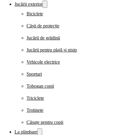
Jucării exterior
Biciclete
Căști de protecție
Jucării de grădină
Jucării pentru plajă și nisip
Vehicole electrice
Sporturi
Tobogan copii
Triciclete
Trotinete
Căsuțe pentru copii
La plimbare