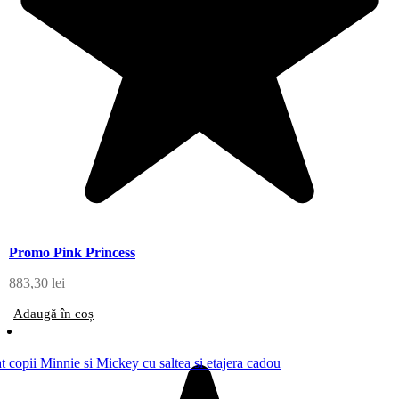
Promo Pink Princess
883,30
lei
Adaugă în coș