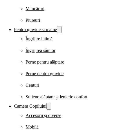
Mâncăruri
Piureuri
Pentru gravide si mame
Îngrijire intimă
Îngrijirea sânilor
Perne pentru alăptare
Perne pentru gravide
Centuri
Sutiene alăptare și lenjerie confort
Camera Copilului
Accesorii și diverse
Mobilă