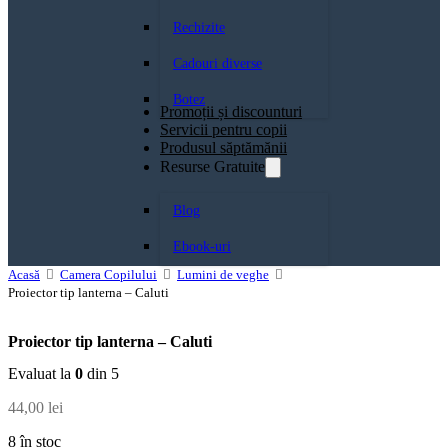
Rechizite
Cadouri diverse
Botez
Promoții și discounturi
Servicii pentru copii
Produsul săptămănii
Resurse Gratuite
Blog
Ebook-uri
Acasă
Camera Copilului
Lumini de veghe
Proiector tip lanterna – Caluti
Proiector tip lanterna – Caluti
Evaluat la
0
din 5
44,00
lei
8 în stoc