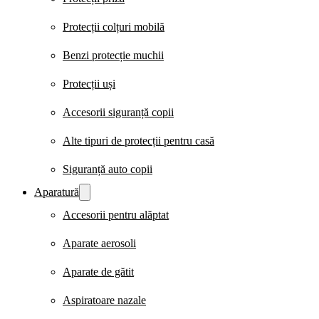
Protecții colțuri mobilă
Benzi protecție muchii
Protecții uși
Accesorii siguranță copii
Alte tipuri de protecții pentru casă
Siguranță auto copii
Aparatură
Accesorii pentru alăptat
Aparate aerosoli
Aparate de gătit
Aspiratoare nazale