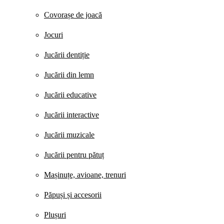
Covorașe de joacă
Jocuri
Jucării dentiție
Jucării din lemn
Jucării educative
Jucării interactive
Jucării muzicale
Jucării pentru pătuț
Mașinuțe, avioane, trenuri
Păpuși și accesorii
Plușuri