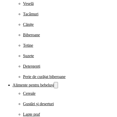
Veselă
Tacâmuri
Cănițe
Biberoane
Tetine
Suzete
Detergenți
Perie de curățat biberoane
Alimente pentru bebeluși
Cereale
Gustări și deserturi
Lapte praf