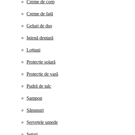
Creme de corp
Creme de față
Geluri de duș
Igienă dentară
Loțiuni
Protecție solară
Protecție de vară
Pudră de talc
Șampon
Săpunuri
Șervețele umede
Seturi