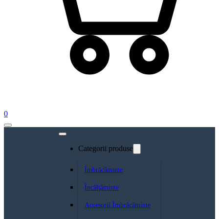
0
Categorii produse
Îmbrăcăminte
Încălțăminte
Accesorii Îmbrăcăminte