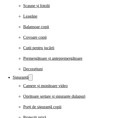
Scaune și fotolii
Leagăne
Balansoar copii
Covoare copii
Cutii pentru jucării
Premergătoare și antepremergătoare
Decorațiuni
Siguranță
Camere și monitoare video
Opritoare sertare și siguranțe dulapuri
Porți de siguranță copii
Protecții priză