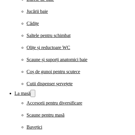
Jucării baie
Cădițe
Saltele pentru schimbat
Olițe și reductoare WC
Scaune și suporți anatomici baie
Coș de gunoi pentru scutece
Cutii dispenser șervețete
La masă
Accesorii pentru diversificare
Scaune pentru masă
Bavețici