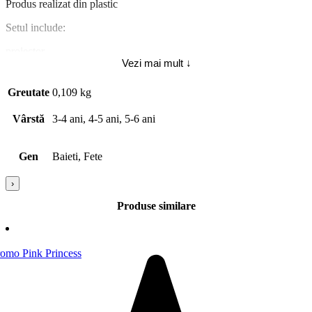
Produs realizat din plastic
Setul include:
proiector
Vezi mai mult ↓
3 discuri cu cate 8 imagini fiecare infatisand imagini spectaculoase
instructiuni multilingve
Greutate
0,109 kg
Dimensiune ambalaj: 13 x 20.5 x 3 cmLungime proiector: 12 cm
Varsta recomandata: 3 ani+
Vârstă
3-4 ani, 4-5 ani, 5-6 ani
Atentie! PERICOL DE INGHITIRE – Piese mici. Nu este destinat
copiilor sub 3 ani. Va rugam sa pastrati aceste informatii. Nu priviti
direct in sursa de lumina.
Gen
Baieti, Fete
›
Produse similare