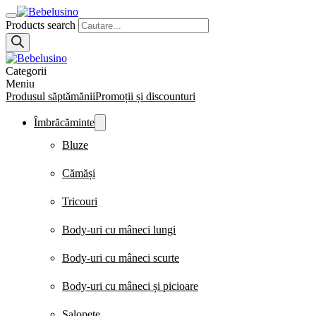
Products search
Categorii
Meniu
Produsul săptămănii
Promoții și discounturi
Îmbrăcăminte
Bluze
Cămăși
Tricouri
Body-uri cu mâneci lungi
Body-uri cu mâneci scurte
Body-uri cu mâneci și picioare
Salopete