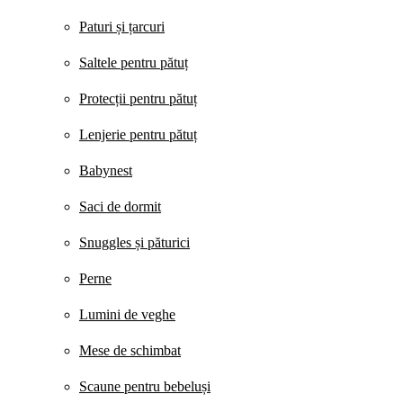
Paturi și țarcuri
Saltele pentru pătuț
Protecții pentru pătuț
Lenjerie pentru pătuț
Babynest
Saci de dormit
Snuggles și păturici
Perne
Lumini de veghe
Mese de schimbat
Scaune pentru bebeluși