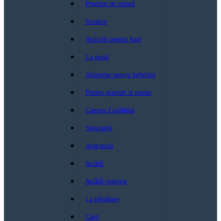
Produse de igienă
Scutece
Articole pentru baie
La masă
Alimente pentru bebeluși
Pentru gravide si mame
Camera Copilului
Siguranță
Aparatură
Jucării
Jucării exterior
La plimbare
Cărți