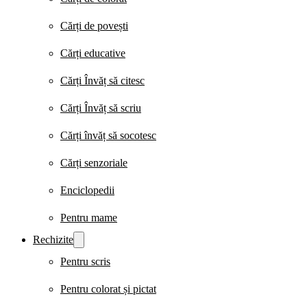
Cărți de povești
Cărți educative
Cărți Învăț să citesc
Cărți Învăț să scriu
Cărți învăț să socotesc
Cărți senzoriale
Enciclopedii
Pentru mame
Rechizite
Pentru scris
Pentru colorat și pictat