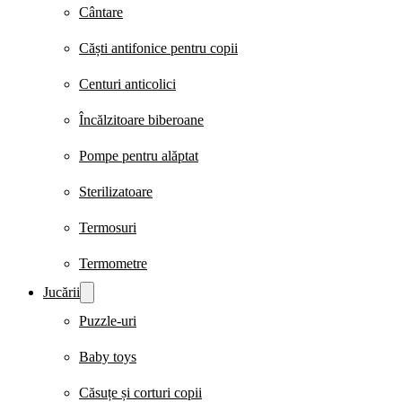
Cântare
Căști antifonice pentru copii
Centuri anticolici
Încălzitoare biberoane
Pompe pentru alăptat
Sterilizatoare
Termosuri
Termometre
Jucării
Puzzle-uri
Baby toys
Căsuțe și corturi copii