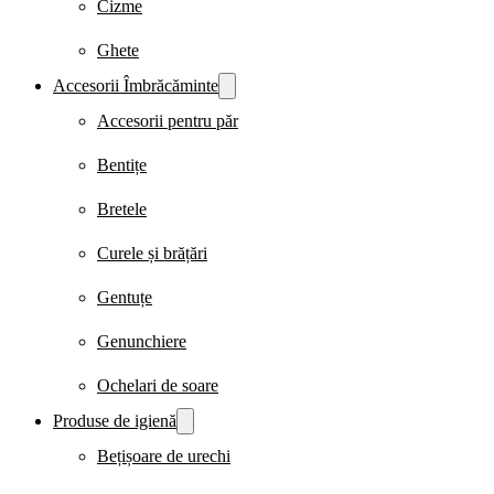
Cizme
Ghete
Accesorii Îmbrăcăminte
Accesorii pentru păr
Bentițe
Bretele
Curele și brățări
Gentuțe
Genunchiere
Ochelari de soare
Produse de igienă
Bețișoare de urechi