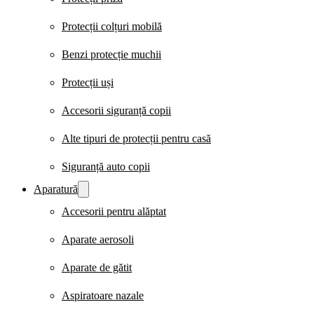
Protecții colțuri mobilă
Benzi protecție muchii
Protecții uși
Accesorii siguranță copii
Alte tipuri de protecții pentru casă
Siguranță auto copii
Aparatură
Accesorii pentru alăptat
Aparate aerosoli
Aparate de gătit
Aspiratoare nazale