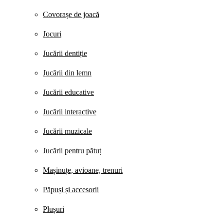
Covorașe de joacă
Jocuri
Jucării dentiție
Jucării din lemn
Jucării educative
Jucării interactive
Jucării muzicale
Jucării pentru pătuț
Mașinuțe, avioane, trenuri
Păpuși și accesorii
Plușuri