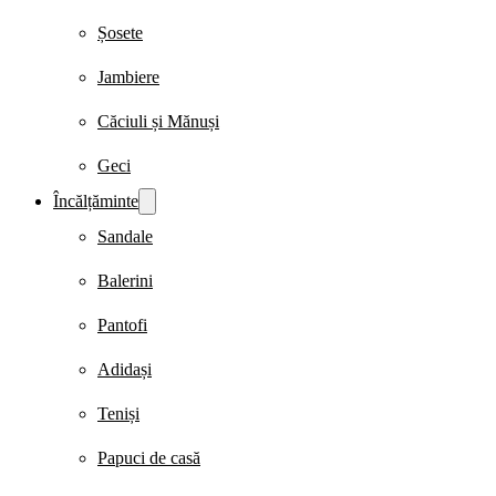
Șosete
Jambiere
Căciuli și Mănuși
Geci
Încălțăminte
Sandale
Balerini
Pantofi
Adidași
Teniși
Papuci de casă