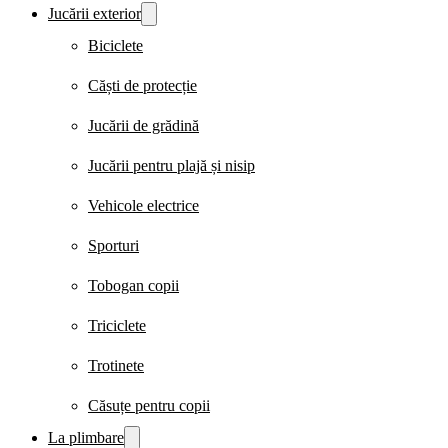
Jucării exterior
Biciclete
Căști de protecție
Jucării de grădină
Jucării pentru plajă și nisip
Vehicole electrice
Sporturi
Tobogan copii
Triciclete
Trotinete
Căsuțe pentru copii
La plimbare