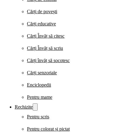
Cărți de povești
Cărți educative
Cărți Învăț să citesc
Cărți Învăț să scriu
Cărți învăț să socotesc
Cărți senzoriale
Enciclopedii
Pentru mame
Rechizite
Pentru scris
Pentru colorat și pictat