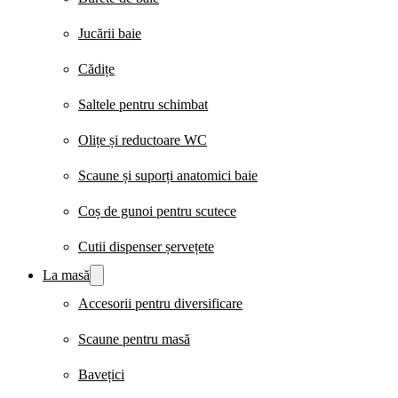
Jucării baie
Cădițe
Saltele pentru schimbat
Olițe și reductoare WC
Scaune și suporți anatomici baie
Coș de gunoi pentru scutece
Cutii dispenser șervețete
La masă
Accesorii pentru diversificare
Scaune pentru masă
Bavețici