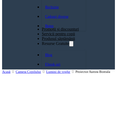
Rechizite
Cadouri diverse
Botez
Promoții și discounturi
Servicii pentru copii
Produsul săptămănii
Resurse Gratuite
Blog
Ebook-uri
Acasă
Camera Copilului
Lumini de veghe
Proiector Aurora Boreala