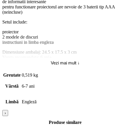
de informatii interesante
pentru functionare proiectorul are nevoie de 3 baterii tip AAA
(neincluse)
Setul include:
proiector
2 modele de discuri
instructiuni in limba engleza
Dimensiune ambalaj: 24.5 x 17.5 x 3 cm
Varsta recomandata: 6 ani+
Atentie! Contraindicat copiilor mai mici de 3 ani. Jucaria/produsul
Vezi mai mult ↓
poate contine piese mici care se pot inghiti sau inhala existand
pericolul de sufocare sau nu este potrivita copiilor mai mici de 3 ani.
Greutate
0,519 kg
Nu lasati ambalajele jucariilor/produselor la indemana copiilor.
Indepartati orice ambalaj al jucariei/produsului inainte de a da
Vârstă
6-7 ani
jucaria/produsul copilului. Va rugam sa supravegheati copilul in timp
ce se joaca/foloseste acest produs. Pastrati instructiunile si etichetele
pentru referinte viitoare. Pastrati jucaria/produsul departe de foc,
Limbă
Engleză
feriti jucaria/produsul de temperaturi ridicate si umiditate.
›
Material piese 6372: Plastic; Abilitati dezvoltate 7731: Atentia;
Produse similare
Poveste/p-ersonaj 4720: Nu;