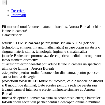
‹
Descriere
Informații
Fii martorul unui fenomen natural miraculos, Aurora Boreala, chiar
la tine in camera!
Caracteristici:
seturile STEM se bazeaza pe programa scolara STEM (science,
technology, engineering and mathematics) in care copiii invata la o
singura materie stiinta, tehnologie, inginerie si matematica
jocurile Brainstorm promoveaza descoperirea mediului inconjurator
intr-o maniera distractiva
cu acest proiector deosebit poti aduce la tine in camera un spectacol
uimitor de lumina – Aurora Boreala
este perfect pentru studiul fenomenelor din natura, pentru petreceri
sau ca lumina de veghe
proiectorul foloseste LED-urile multicolore, cele 2 modele de discuri
si 8 moduri de iluminat, toate acestea pentru a reda pe peretii sau
tavanul camerei intunecate efecte luminoase similare cu Aurora
Boreala
functia de oprire automata va ajuta sa economisiti energia bateriilor
folositi codul secret din pachet pentru a descoperi online o multime