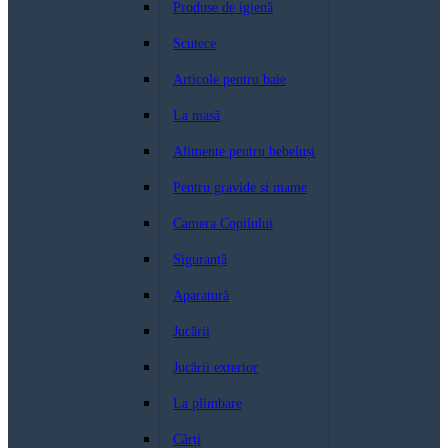
Produse de igienă
Scutece
Articole pentru baie
La masă
Alimente pentru bebeluși
Pentru gravide si mame
Camera Copilului
Siguranță
Aparatură
Jucării
Jucării exterior
La plimbare
Cărți