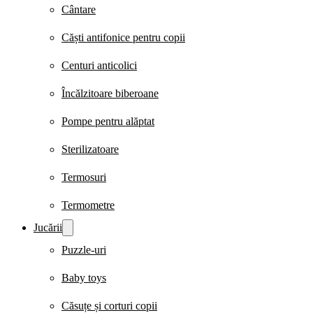
Cântare
Căști antifonice pentru copii
Centuri anticolici
Încălzitoare biberoane
Pompe pentru alăptat
Sterilizatoare
Termosuri
Termometre
Jucării
Puzzle-uri
Baby toys
Căsuțe și corturi copii