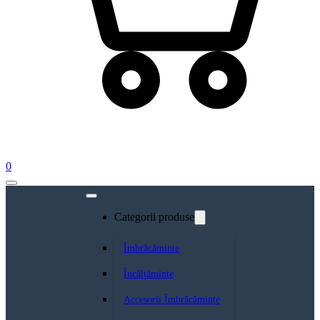
0
Categorii produse
Îmbrăcăminte
Încălțăminte
Accesorii Îmbrăcăminte