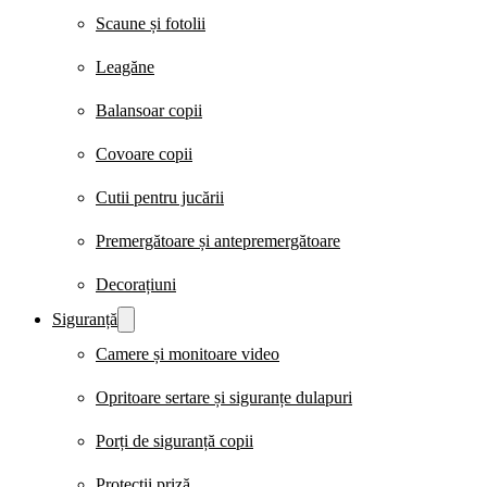
Scaune și fotolii
Leagăne
Balansoar copii
Covoare copii
Cutii pentru jucării
Premergătoare și antepremergătoare
Decorațiuni
Siguranță
Camere și monitoare video
Opritoare sertare și siguranțe dulapuri
Porți de siguranță copii
Protecții priză