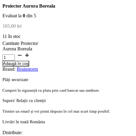
Proiector Aurora Boreala
Evaluat la
0
din 5
165,00
lei
11 în stoc
Cantitate Proiector
Aurora Boreala
Adaugă în coș
Brand:
Brainstorm
Plăți securizate
Cumperi în siguranță cu plata prin card bancar sau ramburs.
Suport/ Relații cu clienții
Trimite un email și vei primi răspuns în cel mai scurt timp posibil.
Livrări în toată România
Distribuie: