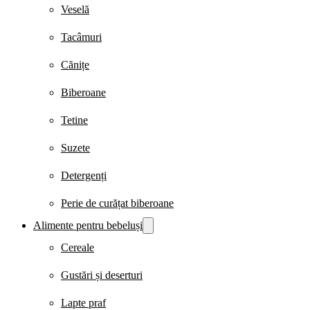
Veselă
Tacâmuri
Cănițe
Biberoane
Tetine
Suzete
Detergenți
Perie de curățat biberoane
Alimente pentru bebeluși
Cereale
Gustări și deserturi
Lapte praf