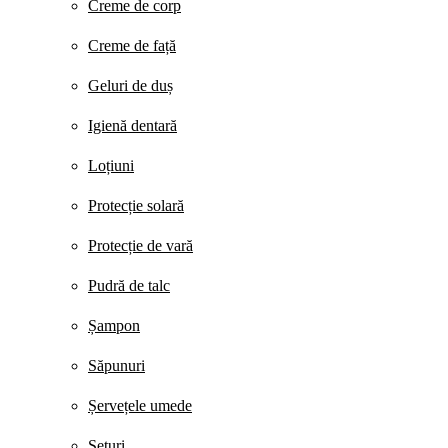
Creme de corp
Creme de față
Geluri de duș
Igienă dentară
Loțiuni
Protecție solară
Protecție de vară
Pudră de talc
Șampon
Săpunuri
Șervețele umede
Seturi