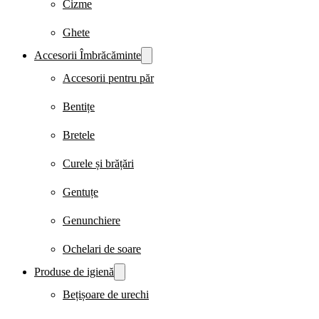
Cizme
Ghete
Accesorii Îmbrăcăminte
Accesorii pentru păr
Bentițe
Bretele
Curele și brățări
Gentuțe
Genunchiere
Ochelari de soare
Produse de igienă
Bețișoare de urechi