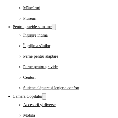
Mâncăruri
Piureuri
Pentru gravide si mame
Îngrijire intimă
Îngrijirea sânilor
Perne pentru alăptare
Perne pentru gravide
Centuri
Sutiene alăptare și lenjerie confort
Camera Copilului
Accesorii și diverse
Mobilă