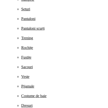
Seturi
Pantaloni
Pantaloni scurți
Trening
Rochițe
Fustițe
Sacouri
Veste
Pijamale
Costume de baie
Dresuri