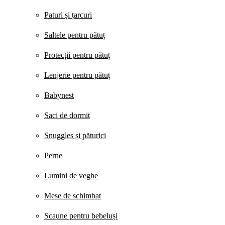
Paturi și țarcuri
Saltele pentru pătuț
Protecții pentru pătuț
Lenjerie pentru pătuț
Babynest
Saci de dormit
Snuggles și păturici
Perne
Lumini de veghe
Mese de schimbat
Scaune pentru bebeluși