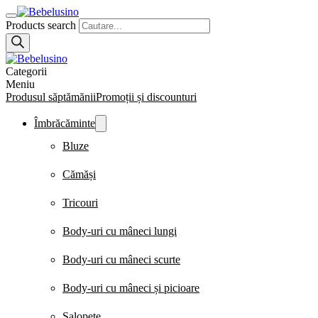
Products search
Categorii
Meniu
Produsul săptămănii
Promoții și discounturi
Îmbrăcăminte
Bluze
Cămăși
Tricouri
Body-uri cu mâneci lungi
Body-uri cu mâneci scurte
Body-uri cu mâneci și picioare
Salopete