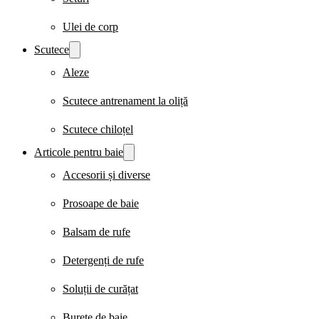
Ulei de corp
Scutece
Aleze
Scutece antrenament la oliță
Scutece chiloțel
Articole pentru baie
Accesorii și diverse
Prosoape de baie
Balsam de rufe
Detergenți de rufe
Soluții de curățat
Burete de baie