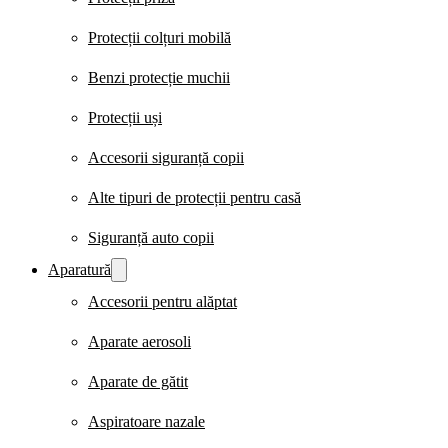
Protecții colțuri mobilă
Benzi protecție muchii
Protecții uși
Accesorii siguranță copii
Alte tipuri de protecții pentru casă
Siguranță auto copii
Aparatură
Accesorii pentru alăptat
Aparate aerosoli
Aparate de gătit
Aspiratoare nazale