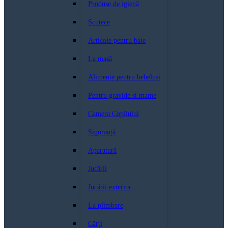
Produse de igienă
Scutece
Articole pentru baie
La masă
Alimente pentru bebeluși
Pentru gravide si mame
Camera Copilului
Siguranță
Aparatură
Jucării
Jucării exterior
La plimbare
Cărți