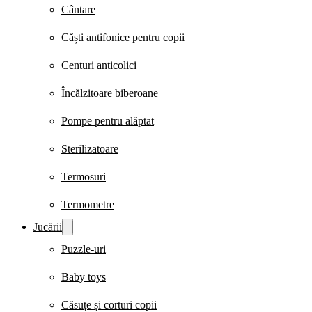
Cântare
Căști antifonice pentru copii
Centuri anticolici
Încălzitoare biberoane
Pompe pentru alăptat
Sterilizatoare
Termosuri
Termometre
Jucării
Puzzle-uri
Baby toys
Căsuțe și corturi copii