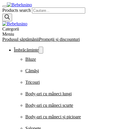
Products search
Categorii
Meniu
Produsul săptămănii
Promoții și discounturi
Îmbrăcăminte
Bluze
Cămăși
Tricouri
Body-uri cu mâneci lungi
Body-uri cu mâneci scurte
Body-uri cu mâneci și picioare
Salopete