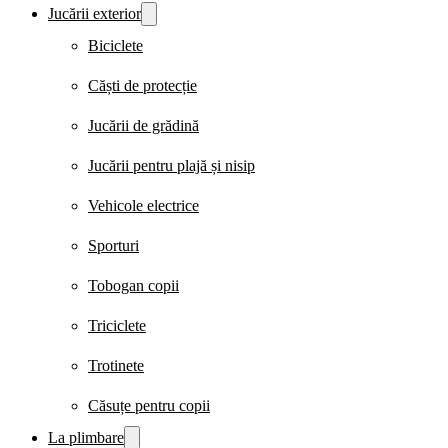
Jucării exterior
Biciclete
Căști de protecție
Jucării de grădină
Jucării pentru plajă și nisip
Vehicole electrice
Sporturi
Tobogan copii
Triciclete
Trotinete
Căsuțe pentru copii
La plimbare