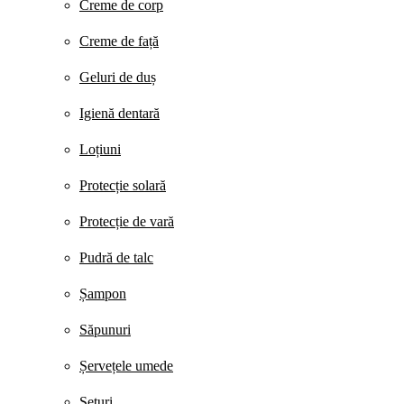
Creme de corp
Creme de față
Geluri de duș
Igienă dentară
Loțiuni
Protecție solară
Protecție de vară
Pudră de talc
Șampon
Săpunuri
Șervețele umede
Seturi