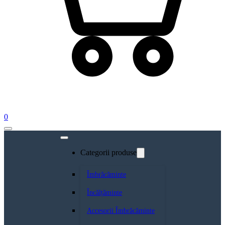
0
Categorii produse
Îmbrăcăminte
Încălțăminte
Accesorii Îmbrăcăminte