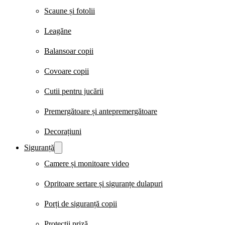
Scaune și fotolii
Leagăne
Balansoar copii
Covoare copii
Cutii pentru jucării
Premergătoare și antepremergătoare
Decorațiuni
Siguranță
Camere și monitoare video
Opritoare sertare și siguranțe dulapuri
Porți de siguranță copii
Protecții priză