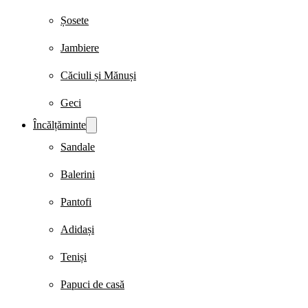
Șosete
Jambiere
Căciuli și Mănuși
Geci
Încălțăminte
Sandale
Balerini
Pantofi
Adidași
Teniși
Papuci de casă