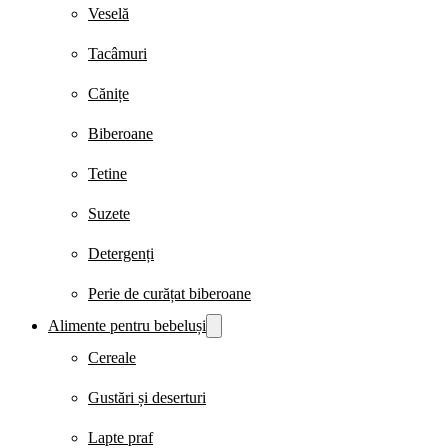
Veselă
Tacâmuri
Cănițe
Biberoane
Tetine
Suzete
Detergenți
Perie de curățat biberoane
Alimente pentru bebeluși
Cereale
Gustări și deserturi
Lapte praf