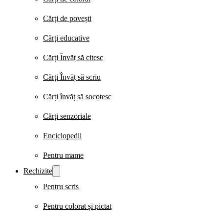
Cărți de povești
Cărți educative
Cărți Învăț să citesc
Cărți Învăț să scriu
Cărți învăț să socotesc
Cărți senzoriale
Enciclopedii
Pentru mame
Rechizite
Pentru scris
Pentru colorat și pictat