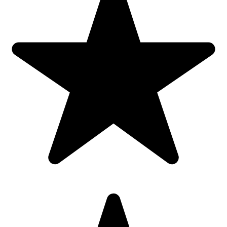
de foc, feriti jucaria/produsul de temperaturi ridicate si umiditate.
Tip produs: [5704]: Jucarie; Pentru | 9084: Baieti;