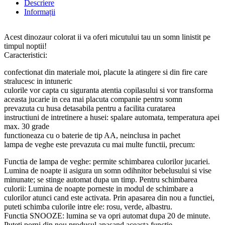
Descriere
Informații
Acest dinozaur colorat ii va oferi micutului tau un somn linistit pe
timpul noptii!
Caracteristici:
confectionat din materiale moi, placute la atingere si din fire care
stralucesc in intuneric
culorile vor capta cu siguranta atentia copilasului si vor transforma
aceasta jucarie in cea mai placuta companie pentru somn
prevazuta cu husa detasabila pentru a facilita curatarea
instructiuni de intretinere a husei: spalare automata, temperatura apei
max. 30 grade
functioneaza cu o baterie de tip AA, neinclusa in pachet
lampa de veghe este prevazuta cu mai multe functii, precum:
Functia de lampa de veghe: permite schimbarea culorilor jucariei.
Lumina de noapte ii asigura un somn odihnitor bebelusului si vise
minunate; se stinge automat dupa un timp. Pentru schimbarea
culorii: Lumina de noapte porneste in modul de schimbare a
culorilor atunci cand este activata. Prin apasarea din nou a functiei,
puteti schimba culorile intre ele: rosu, verde, albastru.
Functia SNOOZE: lumina se va opri automat dupa 20 de minute.
Puteti porni din nou produsul apasand aceasta functie.