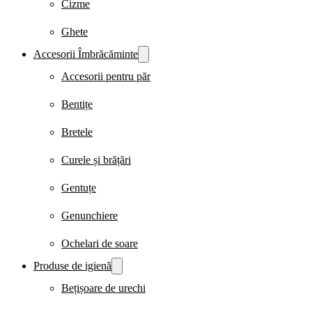
Cizme
Ghete
Accesorii Îmbrăcăminte
Accesorii pentru păr
Bentițe
Bretele
Curele și brățări
Gentuțe
Genunchiere
Ochelari de soare
Produse de igienă
Bețișoare de urechi