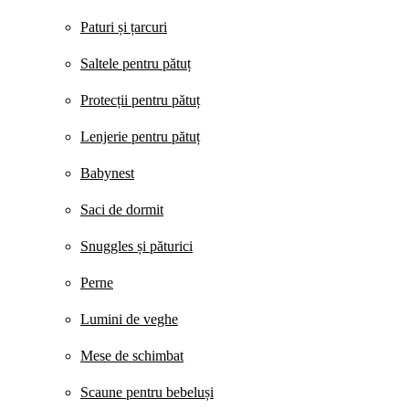
Paturi și țarcuri
Saltele pentru pătuț
Protecții pentru pătuț
Lenjerie pentru pătuț
Babynest
Saci de dormit
Snuggles și păturici
Perne
Lumini de veghe
Mese de schimbat
Scaune pentru bebeluși