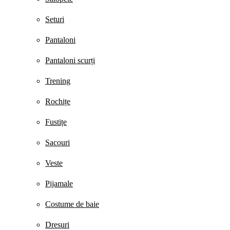
Seturi
Pantaloni
Pantaloni scurți
Trening
Rochițe
Fustițe
Sacouri
Veste
Pijamale
Costume de baie
Dresuri