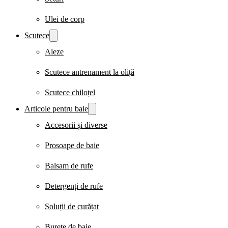
Ulei de corp
Scutece
Aleze
Scutece antrenament la oliță
Scutece chiloțel
Articole pentru baie
Accesorii și diverse
Prosoape de baie
Balsam de rufe
Detergenți de rufe
Soluții de curățat
Burete de baie