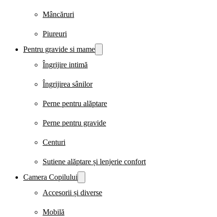
Mâncăruri
Piureuri
Pentru gravide si mame
Îngrijire intimă
Îngrijirea sânilor
Perne pentru alăptare
Perne pentru gravide
Centuri
Sutiene alăptare și lenjerie confort
Camera Copilului
Accesorii și diverse
Mobilă