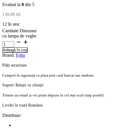
Evaluat la
0
din 5
130,00
lei
12 în stoc
Cantitate Dinozaur
cu lampa de veghe
Adaugă în coș
Brand:
Fehn
Plăți securizate
Cumperi în siguranță cu plata prin card bancar sau ramburs.
Suport/ Relații cu clienții
Trimite un email și vei primi răspuns în cel mai scurt timp posibil.
Livrări în toată România
Distribuie: