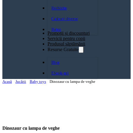
Rechizite
Cadouri diverse
Botez
Promoții și discounturi
Servicii pentru copii
Produsul săptămănii
Resurse Gratuite
Blog
Ebook-uri
Acasă
Jucării
Baby toys
Dinozaur cu lampa de veghe
Dinozaur cu lampa de veghe