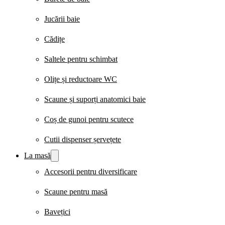
Jucării baie
Cădițe
Saltele pentru schimbat
Olițe și reductoare WC
Scaune și suporți anatomici baie
Coș de gunoi pentru scutece
Cutii dispenser șervețete
La masă
Accesorii pentru diversificare
Scaune pentru masă
Bavețici