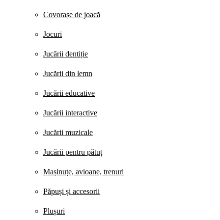
Covorașe de joacă
Jocuri
Jucării dentiție
Jucării din lemn
Jucării educative
Jucării interactive
Jucării muzicale
Jucării pentru pătuț
Mașinuțe, avioane, trenuri
Păpuși și accesorii
Plușuri