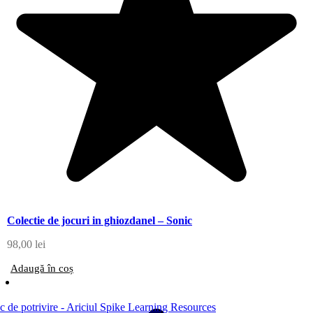
Colectie de jocuri in ghiozdanel – Sonic
98,00
lei
Adaugă în coș