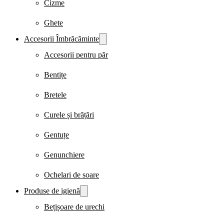
Cizme
Ghete
Accesorii Îmbrăcăminte
Accesorii pentru păr
Bentițe
Bretele
Curele și brățări
Gentuțe
Genunchiere
Ochelari de soare
Produse de igienă
Bețișoare de urechi