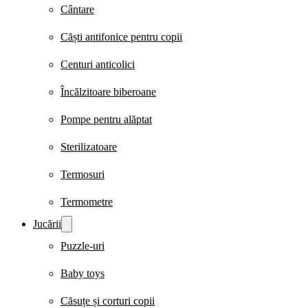
Cântare
Căști antifonice pentru copii
Centuri anticolici
Încălzitoare biberoane
Pompe pentru alăptat
Sterilizatoare
Termosuri
Termometre
Jucării
Puzzle-uri
Baby toys
Căsuțe și corturi copii