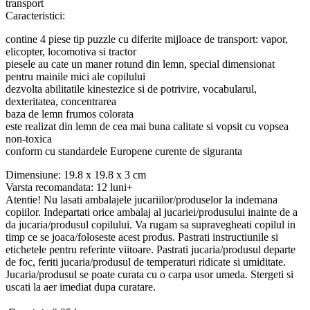
transport
Caracteristici:
contine 4 piese tip puzzle cu diferite mijloace de transport: vapor,
elicopter, locomotiva si tractor
piesele au cate un maner rotund din lemn, special dimensionat
pentru mainile mici ale copilului
dezvolta abilitatile kinestezice si de potrivire, vocabularul,
dexteritatea, concentrarea
baza de lemn frumos colorata
este realizat din lemn de cea mai buna calitate si vopsit cu vopsea
non-toxica
conform cu standardele Europene curente de siguranta
Dimensiune: 19.8 x 19.8 x 3 cm
Varsta recomandata: 12 luni+
Atentie! Nu lasati ambalajele jucariilor/produselor la indemana
copiilor. Indepartati orice ambalaj al jucariei/produsului inainte de a
da jucaria/produsul copilului. Va rugam sa supravegheati copilul in
timp ce se joaca/foloseste acest produs. Pastrati instructiunile si
etichetele pentru referinte viitoare. Pastrati jucaria/produsul departe
de foc, feriti jucaria/produsul de temperaturi ridicate si umiditate.
Jucaria/produsul se poate curata cu o carpa usor umeda. Stergeti si
uscati la aer imediat dupa curatare.