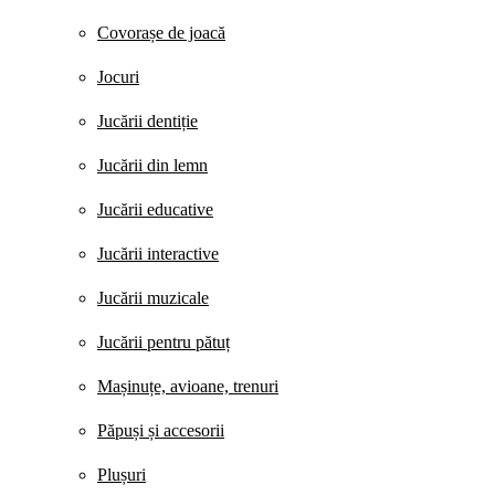
Covorașe de joacă
Jocuri
Jucării dentiție
Jucării din lemn
Jucării educative
Jucării interactive
Jucării muzicale
Jucării pentru pătuț
Mașinuțe, avioane, trenuri
Păpuși și accesorii
Plușuri