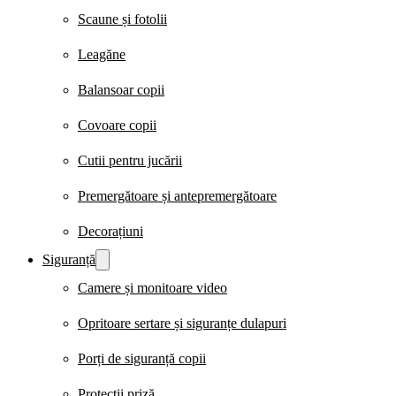
Scaune și fotolii
Leagăne
Balansoar copii
Covoare copii
Cutii pentru jucării
Premergătoare și antepremergătoare
Decorațiuni
Siguranță
Camere și monitoare video
Opritoare sertare și siguranțe dulapuri
Porți de siguranță copii
Protecții priză