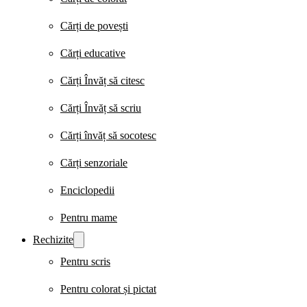
Cărți de povești
Cărți educative
Cărți Învăț să citesc
Cărți Învăț să scriu
Cărți învăț să socotesc
Cărți senzoriale
Enciclopedii
Pentru mame
Rechizite
Pentru scris
Pentru colorat și pictat