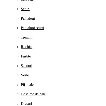
Seturi
Pantaloni
Pantaloni scurți
Trening
Rochițe
Fustițe
Sacouri
Veste
Pijamale
Costume de baie
Dresuri