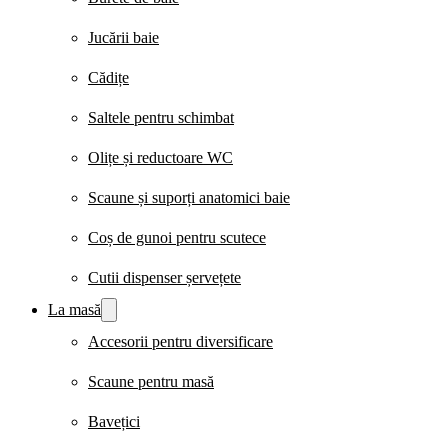
Jucării baie
Cădițe
Saltele pentru schimbat
Olițe și reductoare WC
Scaune și suporți anatomici baie
Coș de gunoi pentru scutece
Cutii dispenser șervețete
La masă
Accesorii pentru diversificare
Scaune pentru masă
Bavețici