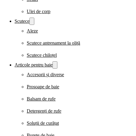
Ulei de corp
Scutece
Aleze
Scutece antrenament la oliță
Scutece chiloțel
Articole pentru baie
Accesorii și diverse
Prosoape de baie
Balsam de rufe
Detergenți de rufe
Soluții de curățat
Burete de baie