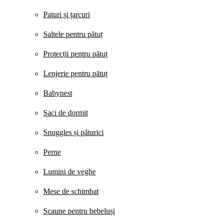
Paturi și țarcuri
Saltele pentru pătuț
Protecții pentru pătuț
Lenjerie pentru pătuț
Babynest
Saci de dormit
Snuggles și păturici
Perne
Lumini de veghe
Mese de schimbat
Scaune pentru bebeluși