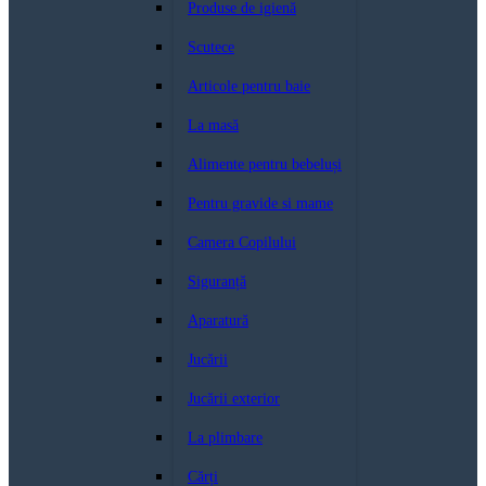
Produse de igienă
Scutece
Articole pentru baie
La masă
Alimente pentru bebeluși
Pentru gravide si mame
Camera Copilului
Siguranță
Aparatură
Jucării
Jucării exterior
La plimbare
Cărți