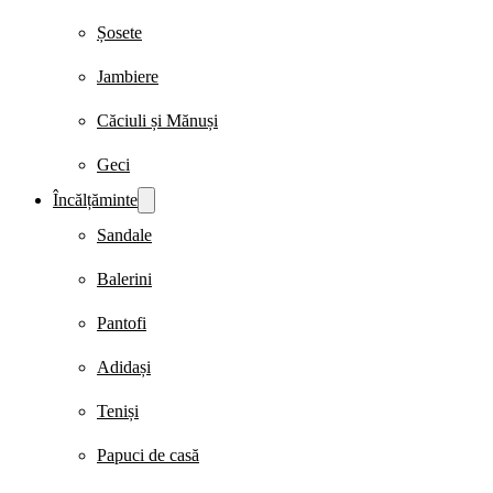
Șosete
Jambiere
Căciuli și Mănuși
Geci
Încălțăminte
Sandale
Balerini
Pantofi
Adidași
Teniși
Papuci de casă