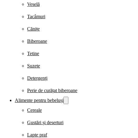
Veselă
Tacâmuri
Cănițe
Biberoane
Tetine
Suzete
Detergenți
Perie de curățat biberoane
Alimente pentru bebeluși
Cereale
Gustări și deserturi
Lapte praf