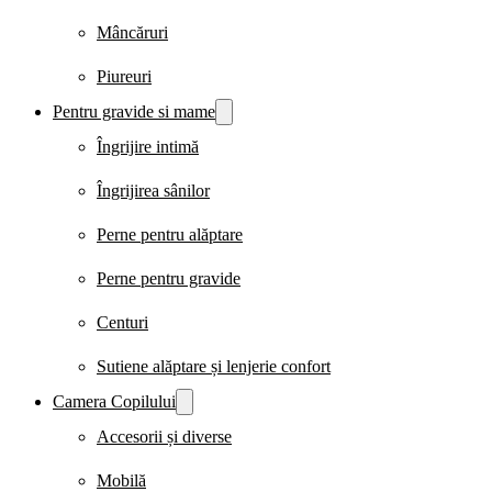
Mâncăruri
Piureuri
Pentru gravide si mame
Îngrijire intimă
Îngrijirea sânilor
Perne pentru alăptare
Perne pentru gravide
Centuri
Sutiene alăptare și lenjerie confort
Camera Copilului
Accesorii și diverse
Mobilă