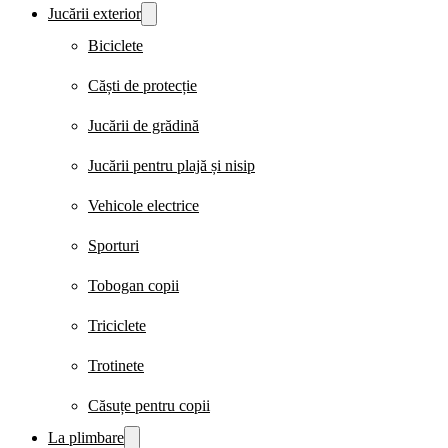
Jucării exterior
Biciclete
Căști de protecție
Jucării de grădină
Jucării pentru plajă și nisip
Vehicole electrice
Sporturi
Tobogan copii
Triciclete
Trotinete
Căsuțe pentru copii
La plimbare