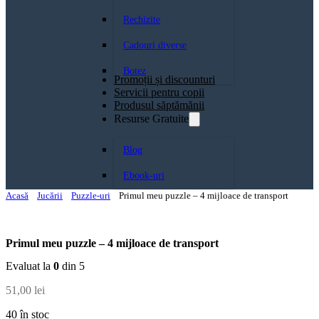
Rechizite
Cadouri diverse
Botez
Promoții și discounturi
Servicii pentru copii
Produsul săptămănii
Resurse Gratuite
Blog
Ebook-uri
Acasă
Jucării
Puzzle-uri
Primul meu puzzle – 4 mijloace de transport
Primul meu puzzle – 4 mijloace de transport
Evaluat la
0
din 5
51,00
lei
40 în stoc