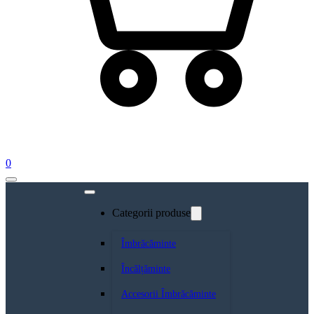
0
Categorii produse
Îmbrăcăminte
Încălțăminte
Accesorii Îmbrăcăminte