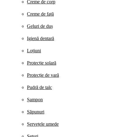
Creme de corp
Creme de față
Geluri de duș
Igienă dentară
Loțiuni
Protecție solară
Protecție de vară
Pudră de talc
Șampon
Săpunuri
Șervețele umede
Seturi