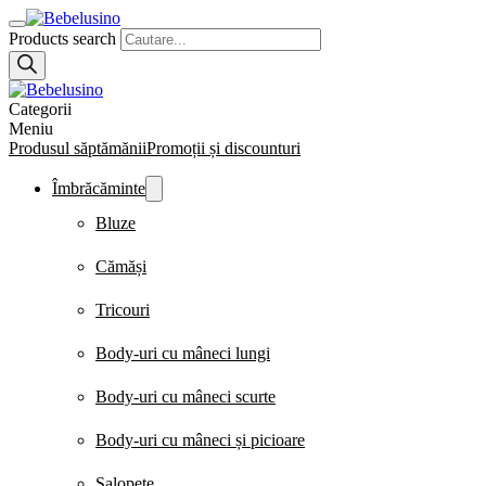
Products search
Categorii
Meniu
Produsul săptămănii
Promoții și discounturi
Îmbrăcăminte
Bluze
Cămăși
Tricouri
Body-uri cu mâneci lungi
Body-uri cu mâneci scurte
Body-uri cu mâneci și picioare
Salopete