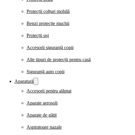
Protecții colțuri mobilă
Benzi protecție muchii
Protecții uși
Accesorii siguranță copii
Alte tipuri de protecții pentru casă
Siguranță auto copii
Aparatură
Accesorii pentru alăptat
Aparate aerosoli
Aparate de gătit
Aspiratoare nazale