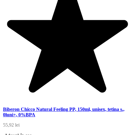
Biberon Chicco Natural Feeling PP, 150ml, unisex, tetina s.,
0luni+, 0%BPA
55,92
lei