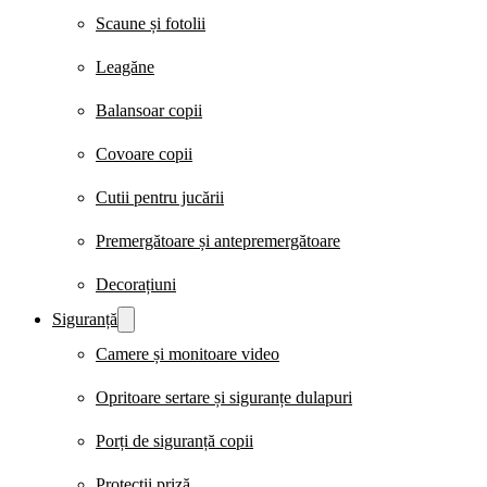
Scaune și fotolii
Leagăne
Balansoar copii
Covoare copii
Cutii pentru jucării
Premergătoare și antepremergătoare
Decorațiuni
Siguranță
Camere și monitoare video
Opritoare sertare și siguranțe dulapuri
Porți de siguranță copii
Protecții priză