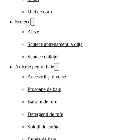
Ulei de corp
Scutece
Aleze
Scutece antrenament la oliță
Scutece chiloțel
Articole pentru baie
Accesorii și diverse
Prosoape de baie
Balsam de rufe
Detergenți de rufe
Soluții de curățat
Burete de baie