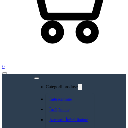
0
Categorii produse
Îmbrăcăminte
Încălțăminte
Accesorii Îmbrăcăminte