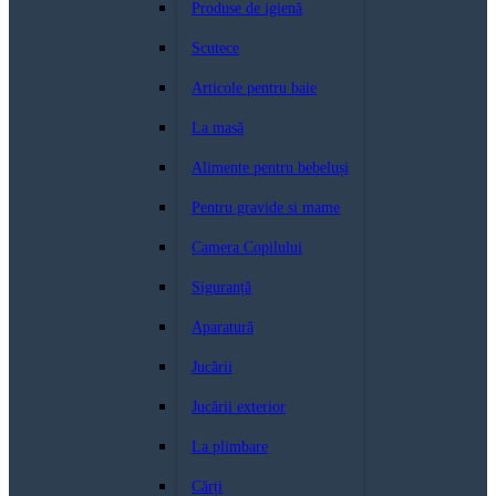
Produse de igienă
Scutece
Articole pentru baie
La masă
Alimente pentru bebeluși
Pentru gravide si mame
Camera Copilului
Siguranță
Aparatură
Jucării
Jucării exterior
La plimbare
Cărți