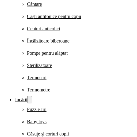
Cântare
Căști antifonice pentru copii
Centuri anticolici
Încălzitoare biberoane
Pompe pentru alăptat
Sterilizatoare
Termosuri
Termometre
Jucării
Puzzle-uri
Baby toys
Căsuțe și corturi copii