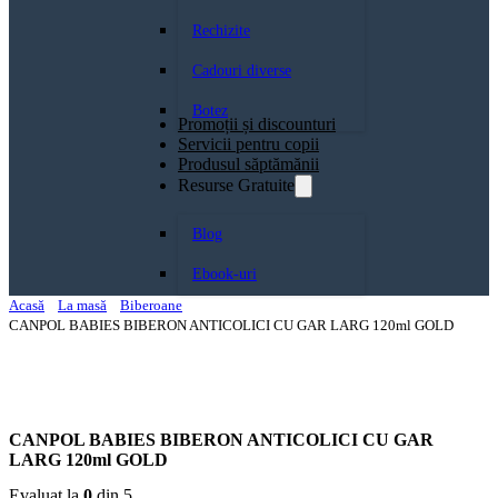
Rechizite
Cadouri diverse
Botez
Promoții și discounturi
Servicii pentru copii
Produsul săptămănii
Resurse Gratuite
Blog
Ebook-uri
Acasă
La masă
Biberoane
CANPOL BABIES BIBERON ANTICOLICI CU GAR LARG 120ml GOLD
CANPOL BABIES BIBERON ANTICOLICI CU GAR
LARG 120ml GOLD
Evaluat la
0
din 5