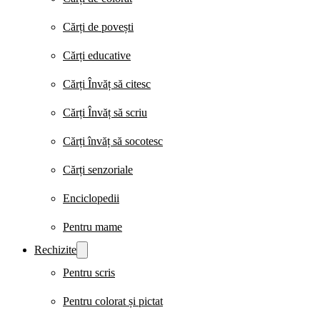
Cărți de povești
Cărți educative
Cărți Învăț să citesc
Cărți Învăț să scriu
Cărți învăț să socotesc
Cărți senzoriale
Enciclopedii
Pentru mame
Rechizite
Pentru scris
Pentru colorat și pictat