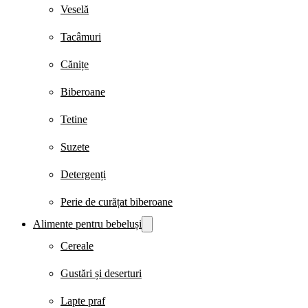
Veselă
Tacâmuri
Cănițe
Biberoane
Tetine
Suzete
Detergenți
Perie de curățat biberoane
Alimente pentru bebeluși
Cereale
Gustări și deserturi
Lapte praf