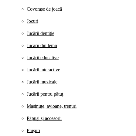
Covorașe de joacă
Jocuri
Jucării dentiție
Jucării din lemn
Jucării educative
Jucării interactive
Jucării muzicale
Jucării pentru pătuț
Mașinuțe, avioane, trenuri
Păpuși și accesorii
Plușuri