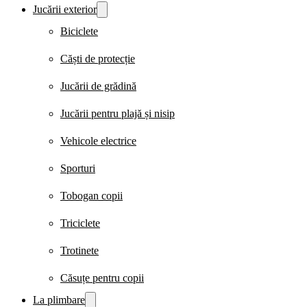
Jucării exterior
Biciclete
Căști de protecție
Jucării de grădină
Jucării pentru plajă și nisip
Vehicole electrice
Sporturi
Tobogan copii
Triciclete
Trotinete
Căsuțe pentru copii
La plimbare