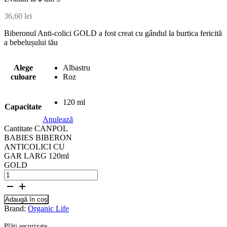
36,60
lei
Biberonul Anti-colici GOLD a fost creat cu gândul la burtica fericită
a bebelușului tău
Alege
Albastru
culoare
Roz
120 ml
Capacitate
Anulează
Cantitate CANPOL
BABIES BIBERON
ANTICOLICI CU
GAR LARG 120ml
GOLD
Adaugă în coș
Brand:
Organic Life
Plăți securizate