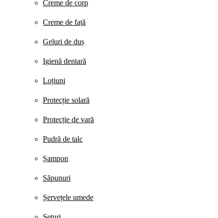
Creme de corp
Creme de față
Geluri de duș
Igienă dentară
Loțiuni
Protecție solară
Protecție de vară
Pudră de talc
Șampon
Săpunuri
Șervețele umede
Seturi