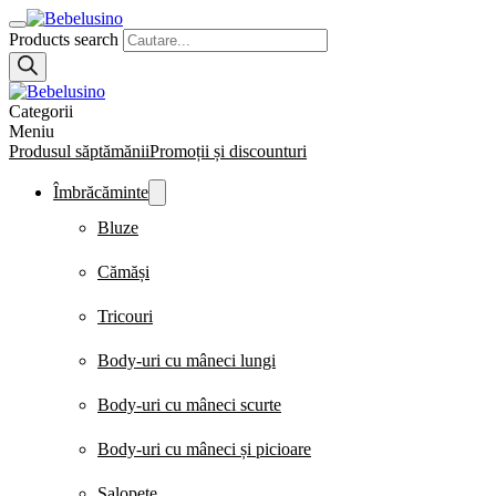
Products search
Categorii
Meniu
Produsul săptămănii
Promoții și discounturi
Îmbrăcăminte
Bluze
Cămăși
Tricouri
Body-uri cu mâneci lungi
Body-uri cu mâneci scurte
Body-uri cu mâneci și picioare
Salopete