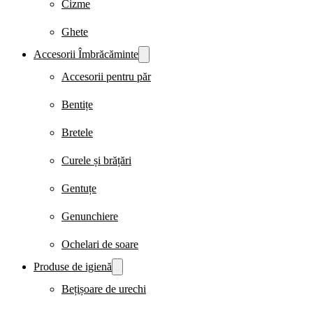
Cizme
Ghete
Accesorii Îmbrăcăminte
Accesorii pentru păr
Bentițe
Bretele
Curele și brățări
Gentuțe
Genunchiere
Ochelari de soare
Produse de igienă
Bețișoare de urechi