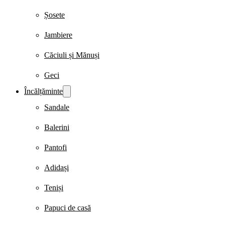
Șosete
Jambiere
Căciuli și Mănuși
Geci
Încălțăminte
Sandale
Balerini
Pantofi
Adidași
Teniși
Papuci de casă