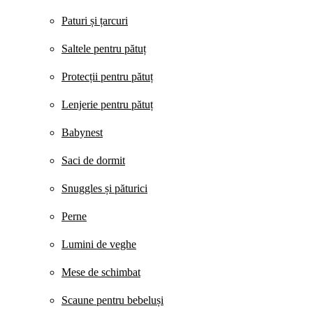
Paturi și țarcuri
Saltele pentru pătuț
Protecții pentru pătuț
Lenjerie pentru pătuț
Babynest
Saci de dormit
Snuggles și păturici
Perne
Lumini de veghe
Mese de schimbat
Scaune pentru bebeluși