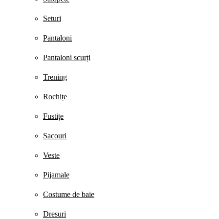
Seturi
Pantaloni
Pantaloni scurți
Trening
Rochițe
Fustițe
Sacouri
Veste
Pijamale
Costume de baie
Dresuri