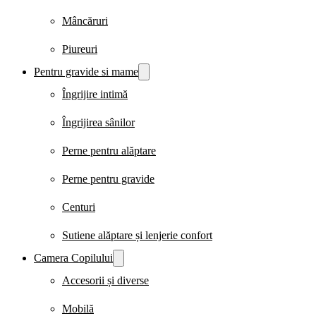
Mâncăruri
Piureuri
Pentru gravide si mame
Îngrijire intimă
Îngrijirea sânilor
Perne pentru alăptare
Perne pentru gravide
Centuri
Sutiene alăptare și lenjerie confort
Camera Copilului
Accesorii și diverse
Mobilă