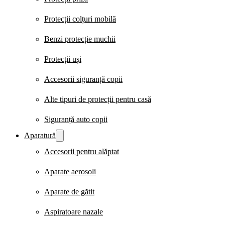
Protecții colțuri mobilă
Benzi protecție muchii
Protecții uși
Accesorii siguranță copii
Alte tipuri de protecții pentru casă
Siguranță auto copii
Aparatură
Accesorii pentru alăptat
Aparate aerosoli
Aparate de gătit
Aspiratoare nazale