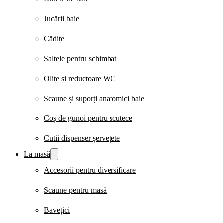
Jucării baie
Cădițe
Saltele pentru schimbat
Olițe și reductoare WC
Scaune și suporți anatomici baie
Coș de gunoi pentru scutece
Cutii dispenser șervețete
La masă
Accesorii pentru diversificare
Scaune pentru masă
Bavețici