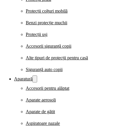
Protecții colțuri mobilă
Benzi protecție muchii
Protecții uși
Accesorii siguranță copii
Alte tipuri de protecții pentru casă
Siguranță auto copii
Aparatură
Accesorii pentru alăptat
Aparate aerosoli
Aparate de gătit
Aspiratoare nazale