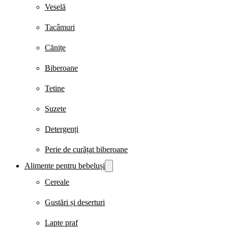
Veselă
Tacâmuri
Cănițe
Biberoane
Tetine
Suzete
Detergenți
Perie de curățat biberoane
Alimente pentru bebeluși
Cereale
Gustări și deserturi
Lapte praf