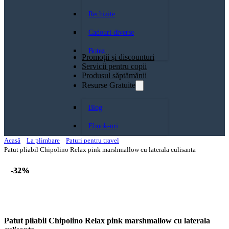
Rechizite
Cadouri diverse
Botez
Promoții și discounturi
Servicii pentru copii
Produsul săptămănii
Resurse Gratuite
Blog
Ebook-uri
Acasă
La plimbare
Paturi pentru travel
Patut pliabil Chipolino Relax pink marshmallow cu laterala culisanta
-32%
-32%
Patut pliabil Chipolino Relax pink marshmallow cu laterala