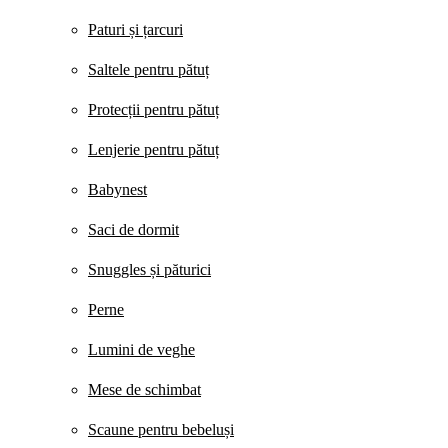
Paturi și țarcuri
Saltele pentru pătuț
Protecții pentru pătuț
Lenjerie pentru pătuț
Babynest
Saci de dormit
Snuggles și păturici
Perne
Lumini de veghe
Mese de schimbat
Scaune pentru bebeluși