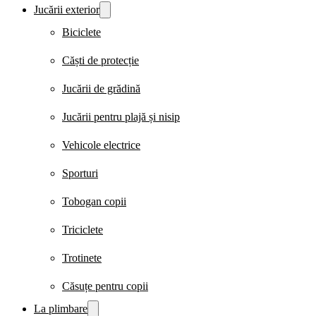
Jucării exterior
Biciclete
Căști de protecție
Jucării de grădină
Jucării pentru plajă și nisip
Vehicole electrice
Sporturi
Tobogan copii
Triciclete
Trotinete
Căsuțe pentru copii
La plimbare