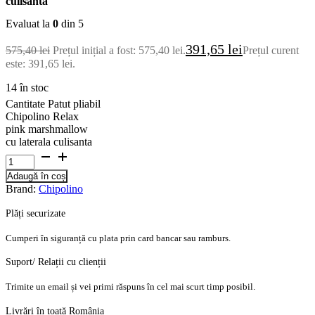
culisanta
Evaluat la
0
din 5
391,65
lei
575,40
lei
Prețul inițial a fost: 575,40 lei.
Prețul curent
este: 391,65 lei.
14 în stoc
Cantitate Patut pliabil
Chipolino Relax
pink marshmallow
cu laterala culisanta
Adaugă în coș
Brand:
Chipolino
Plăți securizate
Cumperi în siguranță cu plata prin card bancar sau ramburs.
Suport/ Relații cu clienții
Trimite un email și vei primi răspuns în cel mai scurt timp posibil.
Livrări în toată România