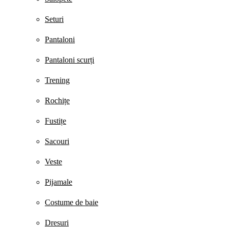
Seturi
Pantaloni
Pantaloni scurți
Trening
Rochițe
Fustițe
Sacouri
Veste
Pijamale
Costume de baie
Dresuri