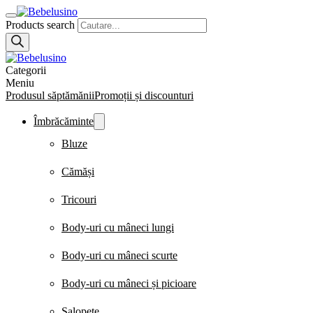
Products search
Categorii
Meniu
Produsul săptămănii
Promoții și discounturi
Îmbrăcăminte
Bluze
Cămăși
Tricouri
Body-uri cu mâneci lungi
Body-uri cu mâneci scurte
Body-uri cu mâneci și picioare
Salopete