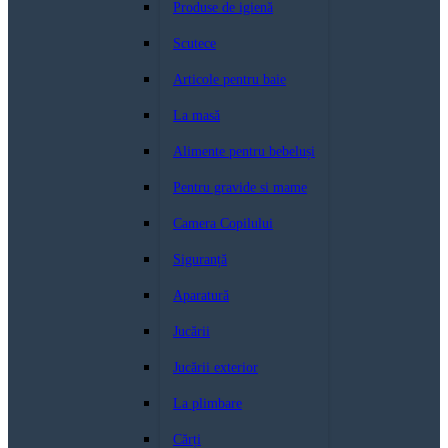
Produse de igienă
Scutece
Articole pentru baie
La masă
Alimente pentru bebeluși
Pentru gravide si mame
Camera Copilului
Siguranță
Aparatură
Jucării
Jucării exterior
La plimbare
Cărți