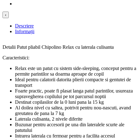
‹
Descriere
Informații
Detalii Patut pliabil Chipolino Relax cu laterala culisanta
Caracteristici:
Relax este un patut cu sistem side-sleeping, conceput pentru a
permite parintilor sa doarma aproape de copil
Ideal pentru calatorii datorita plierii compacte si gentutei de
transport
Foarte practic, poate fi plasat langa patul parintilor, usureaza
supravegherea copilului pe tot parcursul noptii
Destinat copilasilor de la 0 luni pana la 15 kg
Al doilea nivel cu saltea, potrivit pentru nou-nascuti, avand
greutatea de pana la 7 kg
Laterala culisanta, 2 nivele diferite
Buzunar pentru accesorii pe una din lateralele scurte ale
patutului
Intrarea laterala cu fermoar pentru a facilita accesul