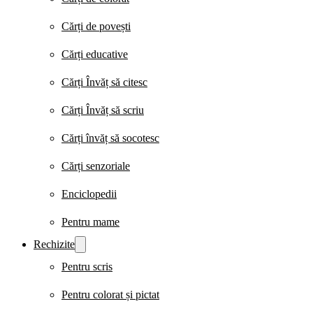
Cărți de povești
Cărți educative
Cărți Învăț să citesc
Cărți Învăț să scriu
Cărți învăț să socotesc
Cărți senzoriale
Enciclopedii
Pentru mame
Rechizite
Pentru scris
Pentru colorat și pictat