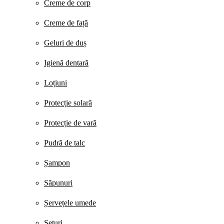
Creme de corp
Creme de față
Geluri de duș
Igienă dentară
Loțiuni
Protecție solară
Protecție de vară
Pudră de talc
Șampon
Săpunuri
Șervețele umede
Seturi