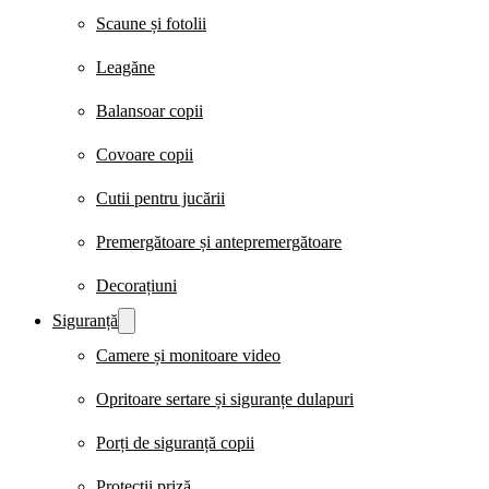
Scaune și fotolii
Leagăne
Balansoar copii
Covoare copii
Cutii pentru jucării
Premergătoare și antepremergătoare
Decorațiuni
Siguranță
Camere și monitoare video
Opritoare sertare și siguranțe dulapuri
Porți de siguranță copii
Protecții priză