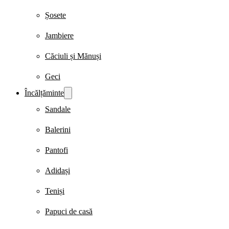
Șosete
Jambiere
Căciuli și Mănuși
Geci
Încălțăminte
Sandale
Balerini
Pantofi
Adidași
Teniși
Papuci de casă