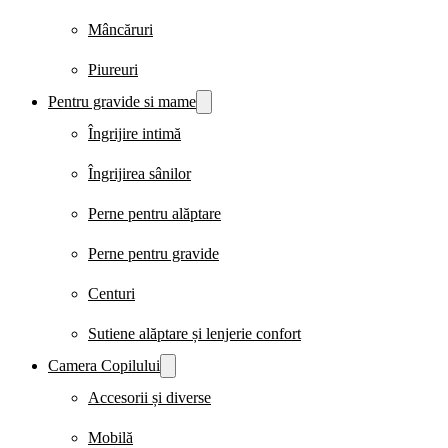
Mâncăruri
Piureuri
Pentru gravide si mame
Îngrijire intimă
Îngrijirea sânilor
Perne pentru alăptare
Perne pentru gravide
Centuri
Sutiene alăptare și lenjerie confort
Camera Copilului
Accesorii și diverse
Mobilă