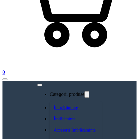
0
Categorii produse
Îmbrăcăminte
Încălțăminte
Accesorii Îmbrăcăminte