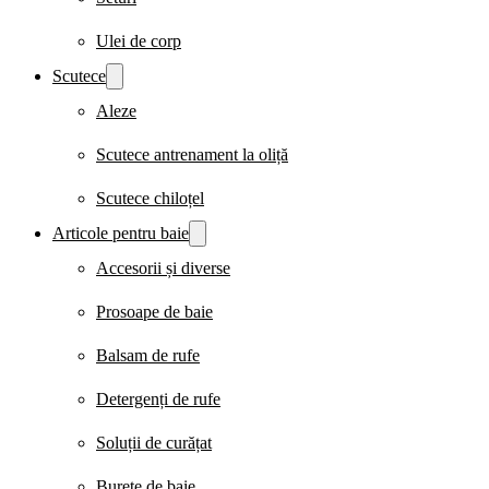
Ulei de corp
Scutece
Aleze
Scutece antrenament la oliță
Scutece chiloțel
Articole pentru baie
Accesorii și diverse
Prosoape de baie
Balsam de rufe
Detergenți de rufe
Soluții de curățat
Burete de baie