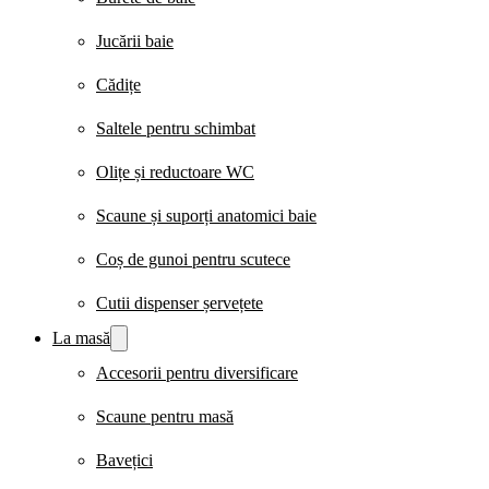
Jucării baie
Cădițe
Saltele pentru schimbat
Olițe și reductoare WC
Scaune și suporți anatomici baie
Coș de gunoi pentru scutece
Cutii dispenser șervețete
La masă
Accesorii pentru diversificare
Scaune pentru masă
Bavețici