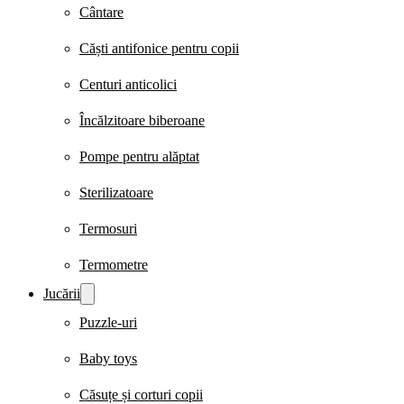
Cântare
Căști antifonice pentru copii
Centuri anticolici
Încălzitoare biberoane
Pompe pentru alăptat
Sterilizatoare
Termosuri
Termometre
Jucării
Puzzle-uri
Baby toys
Căsuțe și corturi copii