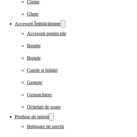
Cizme
Ghete
Accesorii Îmbrăcăminte
Accesorii pentru păr
Bentițe
Bretele
Curele și brățări
Gentuțe
Genunchiere
Ochelari de soare
Produse de igienă
Bețișoare de urechi