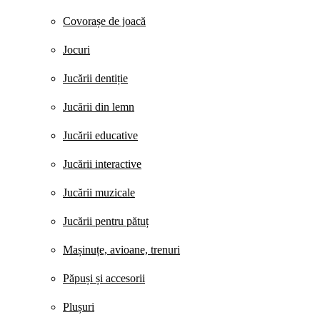
Covorașe de joacă
Jocuri
Jucării dentiție
Jucării din lemn
Jucării educative
Jucării interactive
Jucării muzicale
Jucării pentru pătuț
Mașinuțe, avioane, trenuri
Păpuși și accesorii
Plușuri