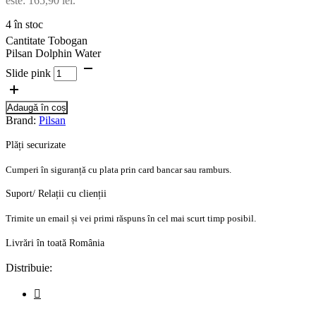
este: 165,90 lei.
4 în stoc
Cantitate Tobogan
Pilsan Dolphin Water
Slide pink
Adaugă în coș
Brand:
Pilsan
Plăți securizate
Cumperi în siguranță cu plata prin card bancar sau ramburs.
Suport/ Relații cu clienții
Trimite un email și vei primi răspuns în cel mai scurt timp posibil.
Livrări în toată România
Distribuie: