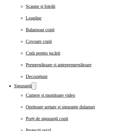
Scaune și fotolii
Leagăne
Balansoar copii
Covoare copii
Cutii pentru jucării
Premergătoare și antepremergătoare
Decorațiuni
Siguranță
Camere și monitoare video
Opritoare sertare și siguranțe dulapuri
Porți de siguranță copii
Protecții priză