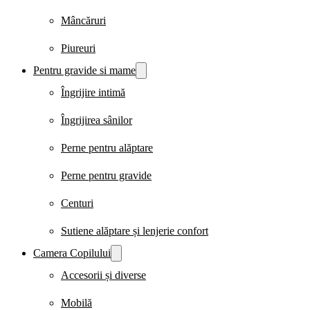
Mâncăruri
Piureuri
Pentru gravide si mame
Îngrijire intimă
Îngrijirea sânilor
Perne pentru alăptare
Perne pentru gravide
Centuri
Sutiene alăptare și lenjerie confort
Camera Copilului
Accesorii și diverse
Mobilă