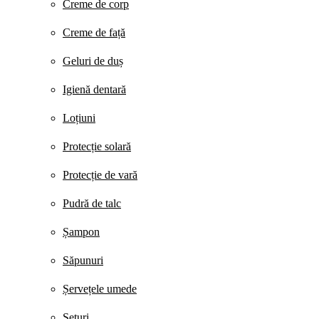
Creme de corp
Creme de față
Geluri de duș
Igienă dentară
Loțiuni
Protecție solară
Protecție de vară
Pudră de talc
Șampon
Săpunuri
Șervețele umede
Seturi