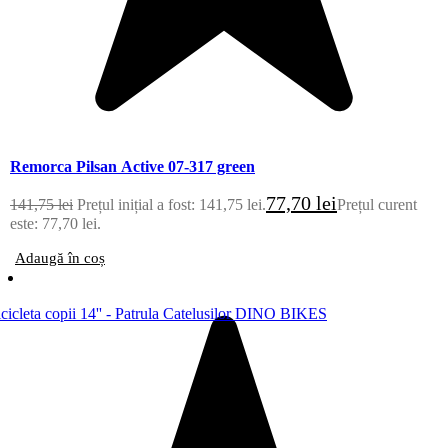
Remorca Pilsan Active 07-317 green
77,70
lei
141,75
lei
Prețul inițial a fost: 141,75 lei.
Prețul curent
este: 77,70 lei.
Adaugă în coș