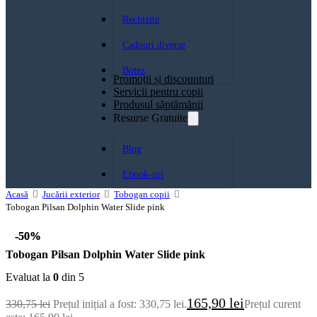
Rechizite
Cadouri diverse
Botez
Promoții și discounturi
Servicii pentru copii
Produsul săptămănii
Resurse Gratuite
Blog
Ebook-uri
Acasă
Jucării exterior
Tobogan copii
Tobogan Pilsan Dolphin Water Slide pink
-50%
-50%
Tobogan Pilsan Dolphin Water Slide pink
Evaluat la
0
din 5
165,90
lei
330,75
lei
Prețul inițial a fost: 330,75 lei.
Prețul curent