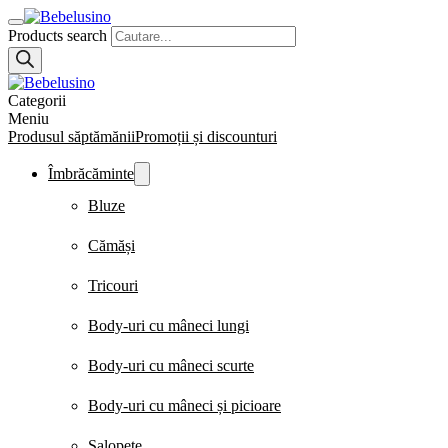
Products search
Categorii
Meniu
Produsul săptămănii
Promoții și discounturi
Îmbrăcăminte
Bluze
Cămăși
Tricouri
Body-uri cu mâneci lungi
Body-uri cu mâneci scurte
Body-uri cu mâneci și picioare
Salopete