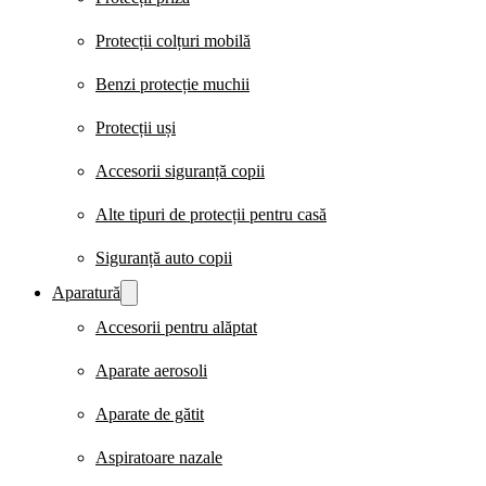
Protecții colțuri mobilă
Benzi protecție muchii
Protecții uși
Accesorii siguranță copii
Alte tipuri de protecții pentru casă
Siguranță auto copii
Aparatură
Accesorii pentru alăptat
Aparate aerosoli
Aparate de gătit
Aspiratoare nazale