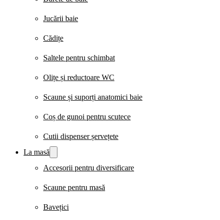
Jucării baie
Cădițe
Saltele pentru schimbat
Olițe și reductoare WC
Scaune și suporți anatomici baie
Coș de gunoi pentru scutece
Cutii dispenser șervețete
La masă
Accesorii pentru diversificare
Scaune pentru masă
Bavețici