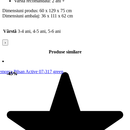
Varsta recomandata: 2 ani +
Dimensiuni produs: 60 x 129 x 75 cm
Dimensiuni ambalaj: 36 x 111 x 62 cm
Vârstă
3-4 ani, 4-5 ani, 5-6 ani
›
Produse similare
-45%
-45%