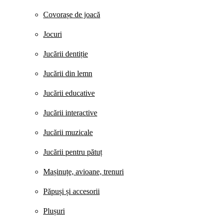
Covorașe de joacă
Jocuri
Jucării dentiție
Jucării din lemn
Jucării educative
Jucării interactive
Jucării muzicale
Jucării pentru pătuț
Mașinuțe, avioane, trenuri
Păpuși și accesorii
Plușuri