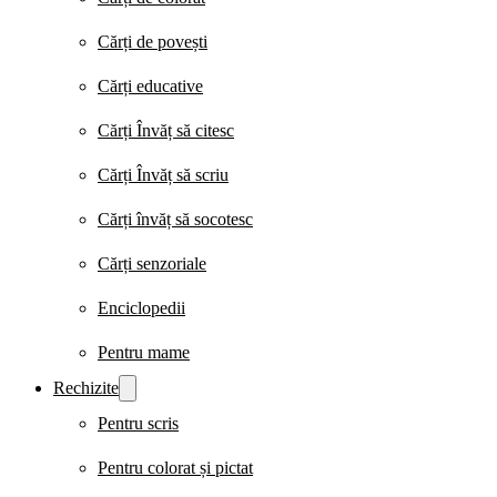
Cărți de povești
Cărți educative
Cărți Învăț să citesc
Cărți Învăț să scriu
Cărți învăț să socotesc
Cărți senzoriale
Enciclopedii
Pentru mame
Rechizite
Pentru scris
Pentru colorat și pictat