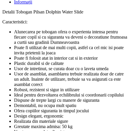
Informații
Detalii Tobogan Pilsan Dolphin Water Slide
Caracteristici:
Alunecarea pe tobogan ofera o experienta intensa pentru
fiecare copil si cu siguranta va deveni o decoratiune frumoasa
a curtii sau gradinii Dumneavoastra
Poate fi utilizat de mai multi copii, astfel ca cel mic isi poate
invita prietenii la joaca
Poate fi folosit atat in interior cat si in exterior
Plastic durabil si de calitate
Usor de intretinut, se curata doar cu o laveta umeda
Usor de asamblat, asamblarea trebuie realizata doar de catre
un adult. Inainte de utilizare, trebuie sa va asigurati ca este
asamblat corect
Robust, rezistent si sigur in utilizare
Ideal pentru dezvoltarea echilibrului si coordonarii copilului
Dispune de trepte largi cu manere de siguranta
Demontabil, nu ocupa mult spatiu
Ofera copiilor siguranta in timpul jocului
Design elegant, ergonomic
Realizata din materiale sigure
Greutate maxima admisa: 50 kg