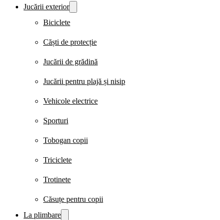
Jucării exterior
Biciclete
Căști de protecție
Jucării de grădină
Jucării pentru plajă și nisip
Vehicole electrice
Sporturi
Tobogan copii
Triciclete
Trotinete
Căsuțe pentru copii
La plimbare