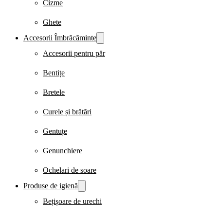
Cizme
Ghete
Accesorii Îmbrăcăminte
Accesorii pentru păr
Bentițe
Bretele
Curele și brățări
Gentuțe
Genunchiere
Ochelari de soare
Produse de igienă
Bețișoare de urechi