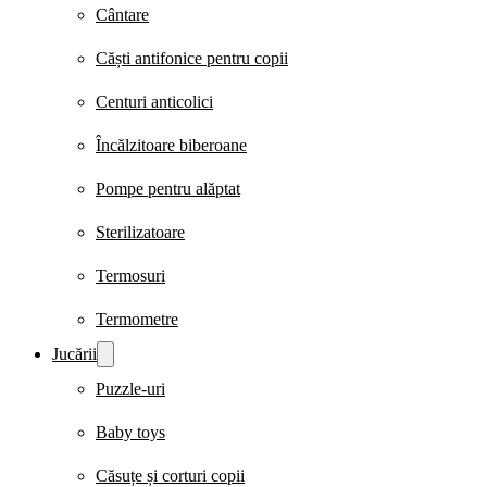
Cântare
Căști antifonice pentru copii
Centuri anticolici
Încălzitoare biberoane
Pompe pentru alăptat
Sterilizatoare
Termosuri
Termometre
Jucării
Puzzle-uri
Baby toys
Căsuțe și corturi copii