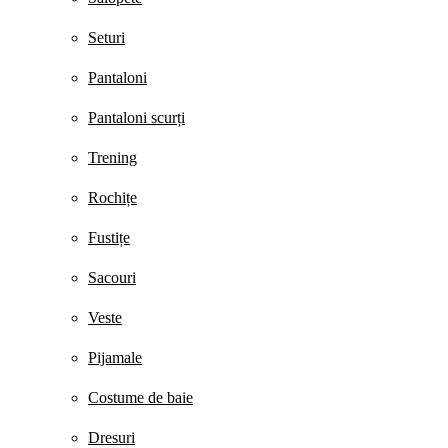
Seturi
Pantaloni
Pantaloni scurți
Trening
Rochițe
Fustițe
Sacouri
Veste
Pijamale
Costume de baie
Dresuri