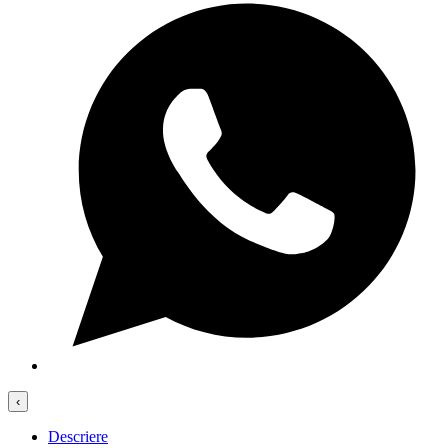
‹
Descriere