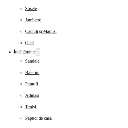
Șosete
Jambiere
Căciuli și Mănuși
Geci
Încălțăminte
Sandale
Balerini
Pantofi
Adidași
Teniși
Papuci de casă