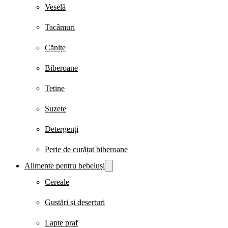
Veselă
Tacâmuri
Cănițe
Biberoane
Tetine
Suzete
Detergenți
Perie de curățat biberoane
Alimente pentru bebeluși
Cereale
Gustări și deserturi
Lapte praf