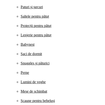
Paturi și țarcuri
Saltele pentru pătuț
Protecții pentru pătuț
Lenjerie pentru pătuț
Babynest
Saci de dormit
Snuggles și păturici
Perne
Lumini de veghe
Mese de schimbat
Scaune pentru bebeluși