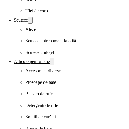
Ulei de corp
Scutece
Aleze
Scutece antrenament la oliță
Scutece chiloțel
Articole pentru baie
Accesorii și diverse
Prosoape de baie
Balsam de rufe
Detergenți de rufe
Soluții de curățat
Burete de baie