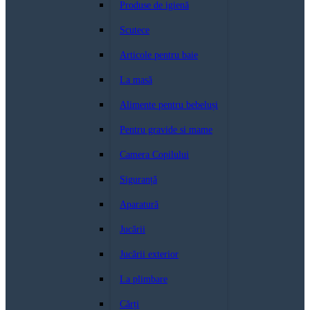
Produse de igienă
Scutece
Articole pentru baie
La masă
Alimente pentru bebeluși
Pentru gravide si mame
Camera Copilului
Siguranță
Aparatură
Jucării
Jucării exterior
La plimbare
Cărți