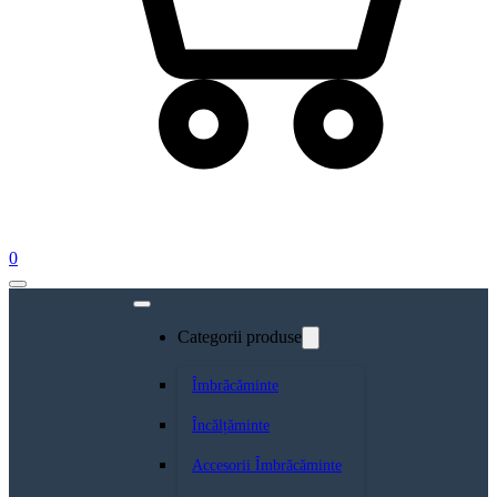
0
Categorii produse
Îmbrăcăminte
Încălțăminte
Accesorii Îmbrăcăminte