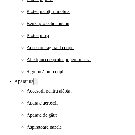
Protecții colțuri mobilă
Benzi protecție muchii
Protecții uși
Accesorii siguranță copii
Alte tipuri de protecții pentru casă
Siguranță auto copii
Aparatură
Accesorii pentru alăptat
Aparate aerosoli
Aparate de gătit
Aspiratoare nazale