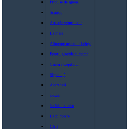
Produse de igienă
Scutece
Articole pentru baie
La masă
Alimente pentru bebeluși
Pentru gravide si mame
Camera Copilului
Siguranță
Aparatură
Jucării
Jucării exterior
La plimbare
Cărți