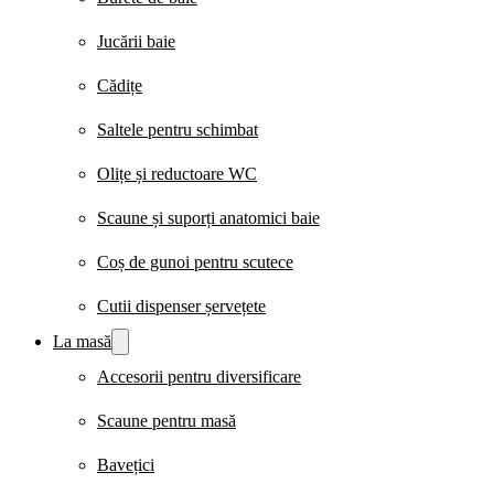
Jucării baie
Cădițe
Saltele pentru schimbat
Olițe și reductoare WC
Scaune și suporți anatomici baie
Coș de gunoi pentru scutece
Cutii dispenser șervețete
La masă
Accesorii pentru diversificare
Scaune pentru masă
Bavețici