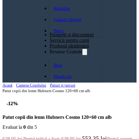
Rechizite
Cadouri diverse
Botez
Promoții și discounturi
Servicii pentru copii
Produsul săptămănii
Resurse Gratuite
Blog
Ebook-uri
Acasă
Camera Copilului
Paturi și țarcuri
Patut copii din lemn Hubners Cosmo 120×60 cm alb
-12%
-12%
Patut copii din lemn Hubners Cosmo 120×60 cm alb
Evaluat la
0
din 5
553,35
lei
628,95
lei
Prețul inițial a fost: 628,95 lei.
Prețul curent