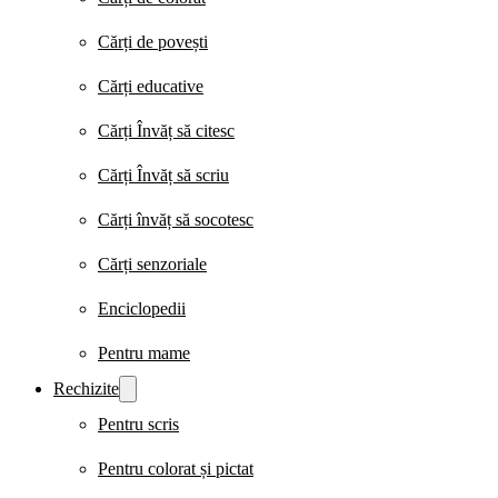
Cărți de povești
Cărți educative
Cărți Învăț să citesc
Cărți Învăț să scriu
Cărți învăț să socotesc
Cărți senzoriale
Enciclopedii
Pentru mame
Rechizite
Pentru scris
Pentru colorat și pictat