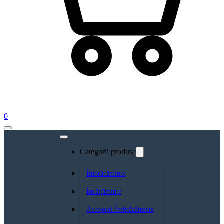
0
Categorii produse
Îmbrăcăminte
Încălțăminte
Accesorii Îmbrăcăminte