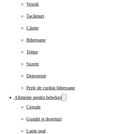
Veselă
Tacâmuri
Cănițe
Biberoane
Tetine
Suzete
Detergenți
Perie de curățat biberoane
Alimente pentru bebeluși
Cereale
Gustări și deserturi
Lapte praf