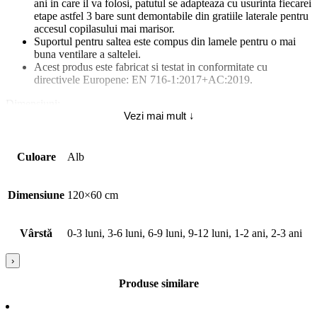
ani in care il va folosi, patutul se adapteaza cu usurinta fiecarei
etape astfel 3 bare sunt demontabile din gratiile laterale pentru
accesul copilasului mai marisor.
Suportul pentru saltea este compus din lamele pentru o mai
buna ventilare a saltelei.
Acest produs este fabricat si testat in conformitate cu
directivele Europene: EN 716-1:2017+AC:2019.
Dimensiuni:
Vezi mai mult ↓
Dimensiune interioara: 120 x 60 cm.
Dimensiune exterioara: 139 x 65 x 86 cm.
Inaltime nivel inferior (masurat de la sol): 20,8 cm.
Inaltime nivel intermediar (masurat de la sol): 33,6 cm.
Culoare
Alb
Inaltime nivel superior (masurat de la sol): 49,6 cm.
Dimensiunea dintre grilaje: 55 mm.
Dimensiune saltea necesara: 120 x 60 cm.
Dimensiune
120×60 cm
Greutate: 17 kg.
Vârstă
0-3 luni, 3-6 luni, 6-9 luni, 9-12 luni, 1-2 ani, 2-3 ani
›
Produse similare