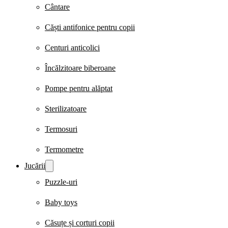
Cântare
Căști antifonice pentru copii
Centuri anticolici
Încălzitoare biberoane
Pompe pentru alăptat
Sterilizatoare
Termosuri
Termometre
Jucării
Puzzle-uri
Baby toys
Căsuțe și corturi copii