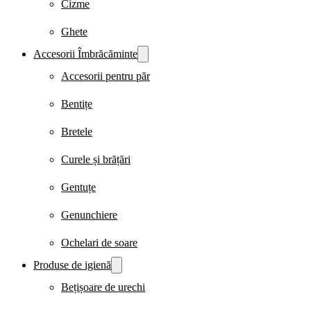
Cizme
Ghete
Accesorii Îmbrăcăminte
Accesorii pentru păr
Bentițe
Bretele
Curele și brățări
Gentuțe
Genunchiere
Ochelari de soare
Produse de igienă
Bețișoare de urechi