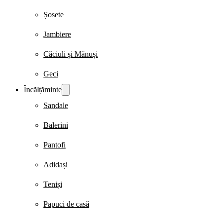
Șosete
Jambiere
Căciuli și Mănuși
Geci
Încălțăminte
Sandale
Balerini
Pantofi
Adidași
Teniși
Papuci de casă