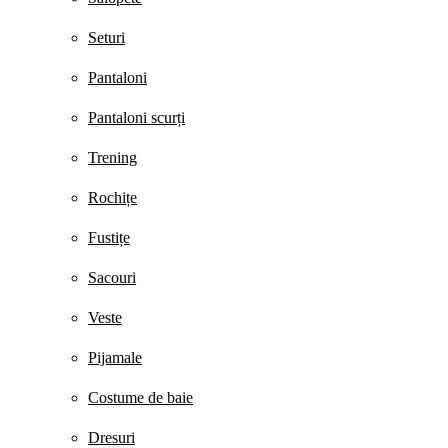
Seturi
Pantaloni
Pantaloni scurți
Trening
Rochițe
Fustițe
Sacouri
Veste
Pijamale
Costume de baie
Dresuri