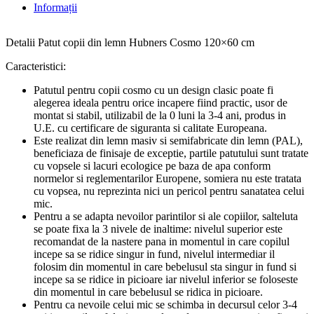
Informații
Detalii Patut copii din lemn Hubners Cosmo 120×60 cm
Caracteristici:
Patutul pentru copii cosmo cu un design clasic poate fi
alegerea ideala pentru orice incapere fiind practic, usor de
montat si stabil, utilizabil de la 0 luni la 3-4 ani, produs in
U.E. cu certificare de siguranta si calitate Europeana.
Este realizat din lemn masiv si semifabricate din lemn (PAL),
beneficiaza de finisaje de exceptie, partile patutului sunt tratate
cu vopsele si lacuri ecologice pe baza de apa conform
normelor si reglementarilor Europene, somiera nu este tratata
cu vopsea, nu reprezinta nici un pericol pentru sanatatea celui
mic.
Pentru a se adapta nevoilor parintilor si ale copiilor, salteluta
se poate fixa la 3 nivele de inaltime: nivelul superior este
recomandat de la nastere pana in momentul in care copilul
incepe sa se ridice singur in fund, nivelul intermediar il
folosim din momentul in care bebelusul sta singur in fund si
incepe sa se ridice in picioare iar nivelul inferior se foloseste
din momentul in care bebelusul se ridica in picioare.
Pentru ca nevoile celui mic se schimba in decursul celor 3-4