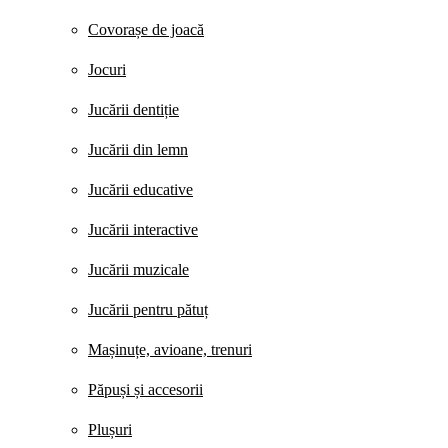
Covorașe de joacă
Jocuri
Jucării dentiție
Jucării din lemn
Jucării educative
Jucării interactive
Jucării muzicale
Jucării pentru pătuț
Mașinuțe, avioane, trenuri
Păpuși și accesorii
Plușuri