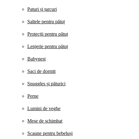
Paturi și țarcuri
Saltele pentru pătuț
Protecții pentru pătuț
Lenjerie pentru pătuț
Babynest
Saci de dormit
Snuggles și păturici
Perne
Lumini de veghe
Mese de schimbat
Scaune pentru bebeluși