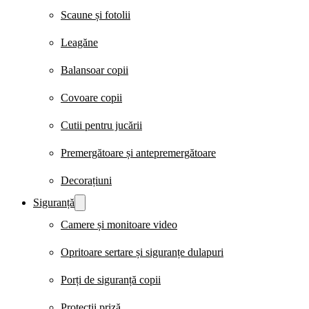
Scaune și fotolii
Leagăne
Balansoar copii
Covoare copii
Cutii pentru jucării
Premergătoare și antepremergătoare
Decorațiuni
Siguranță
Camere și monitoare video
Opritoare sertare și siguranțe dulapuri
Porți de siguranță copii
Protecții priză