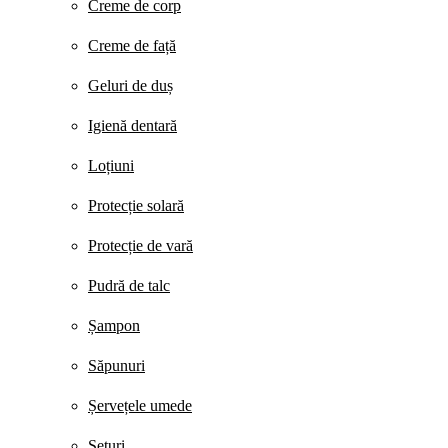
Creme de corp
Creme de față
Geluri de duș
Igienă dentară
Loțiuni
Protecție solară
Protecție de vară
Pudră de talc
Șampon
Săpunuri
Șervețele umede
Seturi