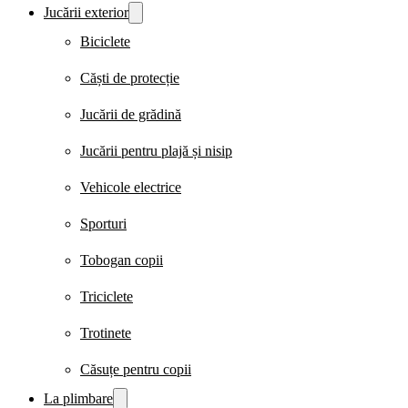
Jucării exterior
Biciclete
Căști de protecție
Jucării de grădină
Jucării pentru plajă și nisip
Vehicole electrice
Sporturi
Tobogan copii
Triciclete
Trotinete
Căsuțe pentru copii
La plimbare