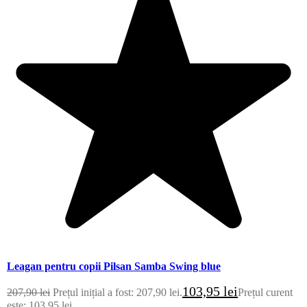
Leagan pentru copii Pilsan Samba Swing blue
103,95
lei
207,90
lei
Prețul inițial a fost: 207,90 lei.
Prețul curent
este: 103,95 lei.