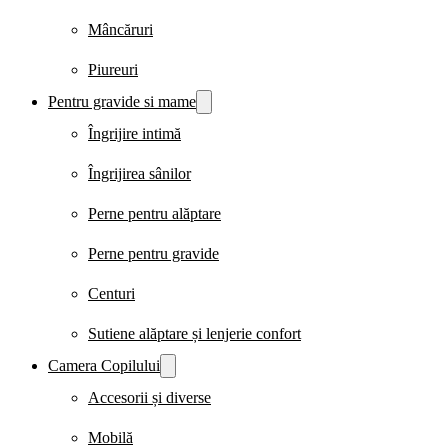
Mâncăruri
Piureuri
Pentru gravide si mame
Îngrijire intimă
Îngrijirea sânilor
Perne pentru alăptare
Perne pentru gravide
Centuri
Sutiene alăptare și lenjerie confort
Camera Copilului
Accesorii și diverse
Mobilă