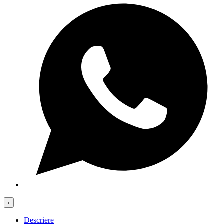
‹
Descriere