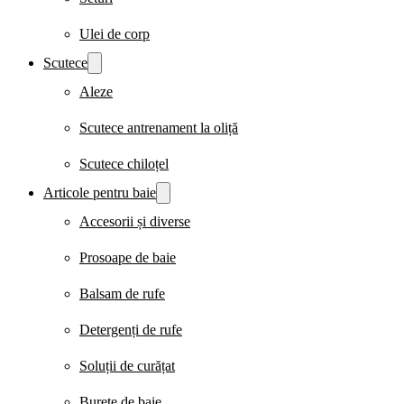
Ulei de corp
Scutece
Aleze
Scutece antrenament la oliță
Scutece chiloțel
Articole pentru baie
Accesorii și diverse
Prosoape de baie
Balsam de rufe
Detergenți de rufe
Soluții de curățat
Burete de baie