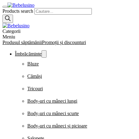
Products search
Categorii
Meniu
Produsul săptămănii
Promoții și discounturi
Îmbrăcăminte
Bluze
Cămăși
Tricouri
Body-uri cu mâneci lungi
Body-uri cu mâneci scurte
Body-uri cu mâneci și picioare
Salopete