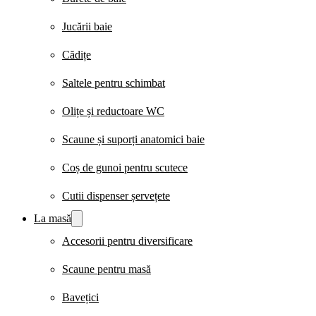
Jucării baie
Cădițe
Saltele pentru schimbat
Olițe și reductoare WC
Scaune și suporți anatomici baie
Coș de gunoi pentru scutece
Cutii dispenser șervețete
La masă
Accesorii pentru diversificare
Scaune pentru masă
Bavețici