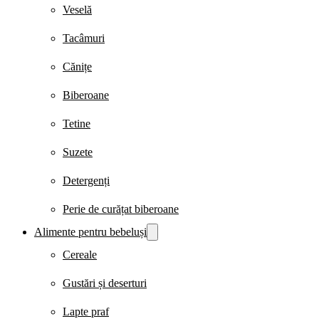
Veselă
Tacâmuri
Cănițe
Biberoane
Tetine
Suzete
Detergenți
Perie de curățat biberoane
Alimente pentru bebeluși
Cereale
Gustări și deserturi
Lapte praf