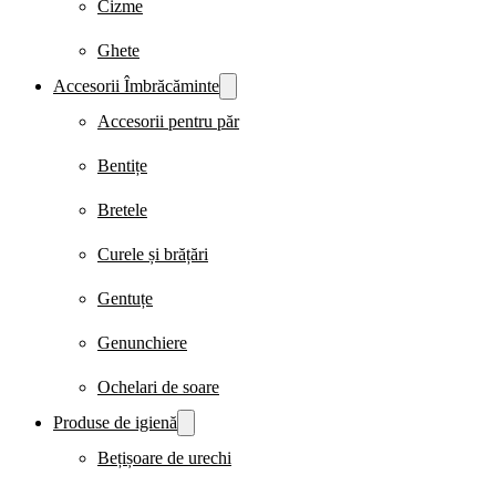
Cizme
Ghete
Accesorii Îmbrăcăminte
Accesorii pentru păr
Bentițe
Bretele
Curele și brățări
Gentuțe
Genunchiere
Ochelari de soare
Produse de igienă
Bețișoare de urechi