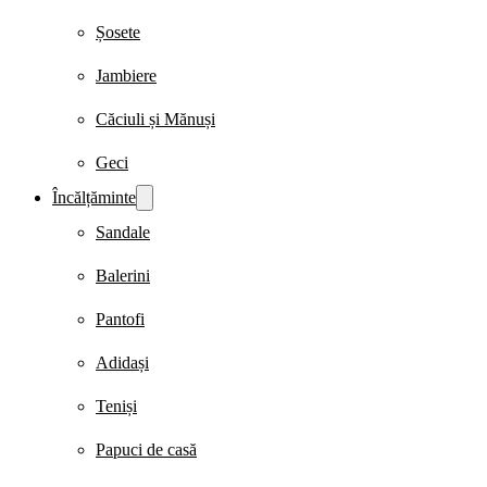
Șosete
Jambiere
Căciuli și Mănuși
Geci
Încălțăminte
Sandale
Balerini
Pantofi
Adidași
Teniși
Papuci de casă