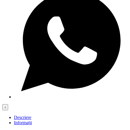
‹
Descriere
Informații