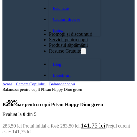
Rechizite
Cadouri diverse
Botez
Promoții și discounturi
Servicii pentru copii
Produsul săptămănii
Resurse Gratuite
Blog
Ebook-uri
Acasă
Camera Copilului
Balansoar copii
Balansoar pentru copii Pilsan Happy Dino green
-50%
-50%
Balansoar pentru copii Pilsan Happy Dino green
Evaluat la
0
din 5
141,75
lei
283,50
lei
Prețul inițial a fost: 283,50 lei.
Prețul curent
este: 141,75 lei.