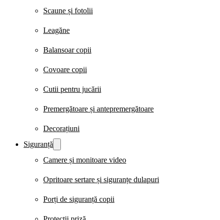
Scaune și fotolii
Leagăne
Balansoar copii
Covoare copii
Cutii pentru jucării
Premergătoare și antepremergătoare
Decorațiuni
Siguranță
Camere și monitoare video
Opritoare sertare și siguranțe dulapuri
Porți de siguranță copii
Protecții priză