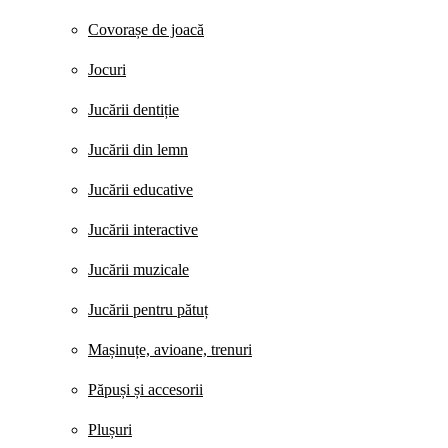
Covorașe de joacă
Jocuri
Jucării dentiție
Jucării din lemn
Jucării educative
Jucării interactive
Jucării muzicale
Jucării pentru pătuț
Mașinuțe, avioane, trenuri
Păpuși și accesorii
Plușuri