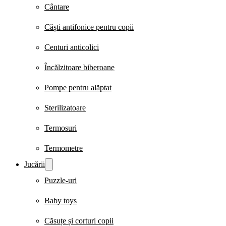
Cântare
Căști antifonice pentru copii
Centuri anticolici
Încălzitoare biberoane
Pompe pentru alăptat
Sterilizatoare
Termosuri
Termometre
Jucării
Puzzle-uri
Baby toys
Căsuțe și corturi copii