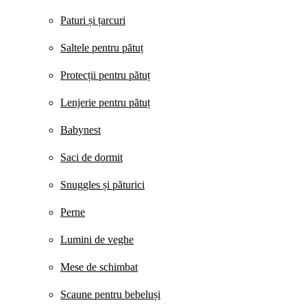
Paturi și țarcuri
Saltele pentru pătuț
Protecții pentru pătuț
Lenjerie pentru pătuț
Babynest
Saci de dormit
Snuggles și păturici
Perne
Lumini de veghe
Mese de schimbat
Scaune pentru bebeluși