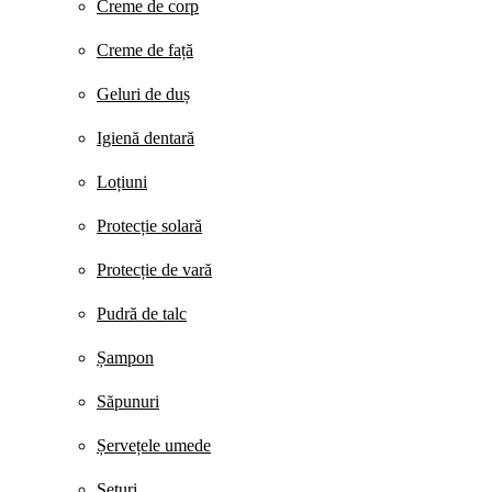
Creme de corp
Creme de față
Geluri de duș
Igienă dentară
Loțiuni
Protecție solară
Protecție de vară
Pudră de talc
Șampon
Săpunuri
Șervețele umede
Seturi