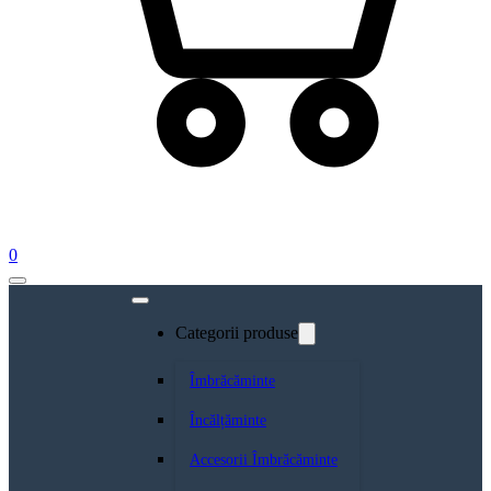
0
Categorii produse
Îmbrăcăminte
Încălțăminte
Accesorii Îmbrăcăminte