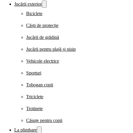
Jucării exterior
Biciclete
Căști de protecție
Jucării de grădină
Jucării pentru plajă și nisip
Vehicole electrice
Sporturi
Tobogan copii
Triciclete
Trotinete
Căsuțe pentru copii
La plimbare