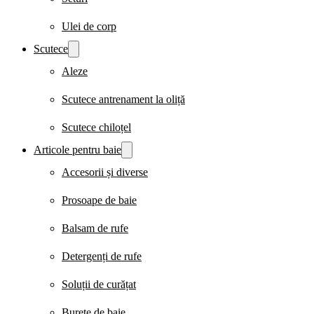
Ulei de corp
Scutece
Aleze
Scutece antrenament la oliță
Scutece chiloțel
Articole pentru baie
Accesorii și diverse
Prosoape de baie
Balsam de rufe
Detergenți de rufe
Soluții de curățat
Burete de baie