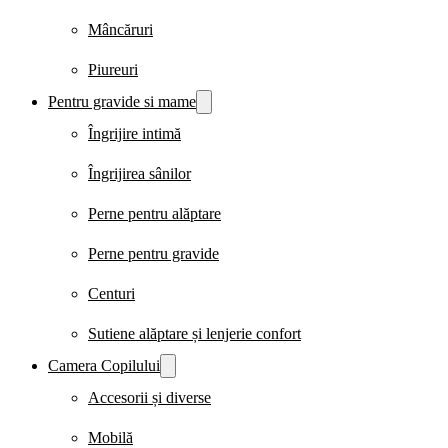
Mâncăruri
Piureuri
Pentru gravide si mame
Îngrijire intimă
Îngrijirea sânilor
Perne pentru alăptare
Perne pentru gravide
Centuri
Sutiene alăptare și lenjerie confort
Camera Copilului
Accesorii și diverse
Mobilă