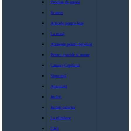
Produse de igienă
Scutece
Articole pentru baie
La masă
Alimente pentru bebeluși
Pentru gravide si mame
Camera Copilului
Siguranță
Aparatură
Jucării
Jucării exterior
La plimbare
Cărți