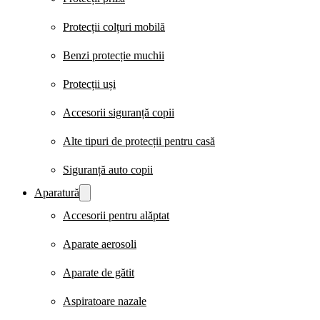
Protecții colțuri mobilă
Benzi protecție muchii
Protecții uși
Accesorii siguranță copii
Alte tipuri de protecții pentru casă
Siguranță auto copii
Aparatură
Accesorii pentru alăptat
Aparate aerosoli
Aparate de gătit
Aspiratoare nazale