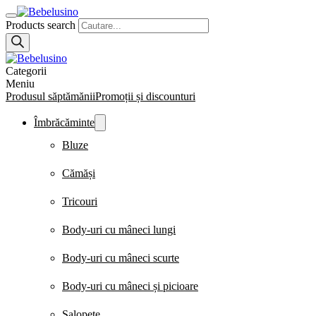
Products search
Categorii
Meniu
Produsul săptămănii
Promoții și discounturi
Îmbrăcăminte
Bluze
Cămăși
Tricouri
Body-uri cu mâneci lungi
Body-uri cu mâneci scurte
Body-uri cu mâneci și picioare
Salopete