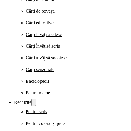
Cărți de povești
Cărți educative
Cărți Învăț să citesc
Cărți Învăț să scriu
Cărți învăț să socotesc
Cărți senzoriale
Enciclopedii
Pentru mame
Rechizite
Pentru scris
Pentru colorat și pictat