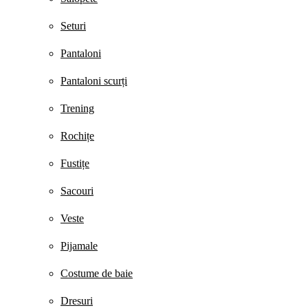
Seturi
Pantaloni
Pantaloni scurți
Trening
Rochițe
Fustițe
Sacouri
Veste
Pijamale
Costume de baie
Dresuri