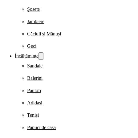
Șosete
Jambiere
Căciuli și Mănuși
Geci
Încălțăminte
Sandale
Balerini
Pantofi
Adidași
Teniși
Papuci de casă