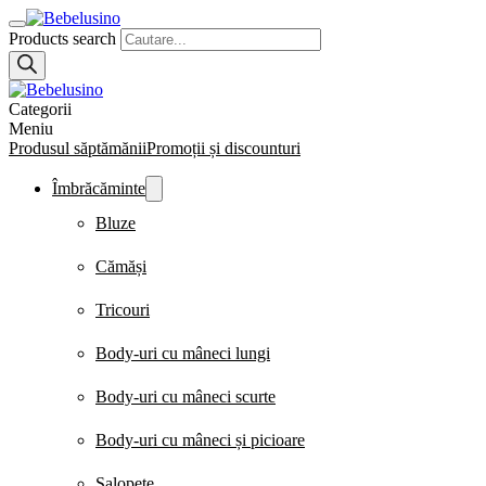
Products search
Categorii
Meniu
Produsul săptămănii
Promoții și discounturi
Îmbrăcăminte
Bluze
Cămăși
Tricouri
Body-uri cu mâneci lungi
Body-uri cu mâneci scurte
Body-uri cu mâneci și picioare
Salopete