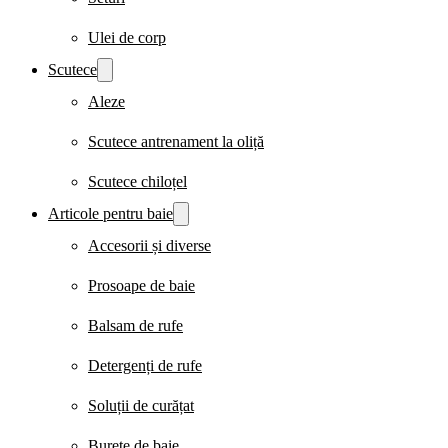
Ulei de corp
Scutece
Aleze
Scutece antrenament la oliță
Scutece chiloțel
Articole pentru baie
Accesorii și diverse
Prosoape de baie
Balsam de rufe
Detergenți de rufe
Soluții de curățat
Burete de baie