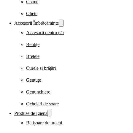
Cizme
Ghete
Accesorii Îmbrăcăminte
Accesorii pentru păr
Bentițe
Bretele
Curele și brățări
Gentuțe
Genunchiere
Ochelari de soare
Produse de igienă
Bețișoare de urechi