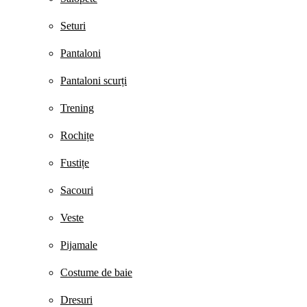
Seturi
Pantaloni
Pantaloni scurți
Trening
Rochițe
Fustițe
Sacouri
Veste
Pijamale
Costume de baie
Dresuri