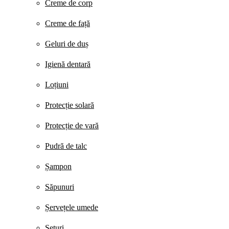
Creme de corp
Creme de față
Geluri de duș
Igienă dentară
Loțiuni
Protecție solară
Protecție de vară
Pudră de talc
Șampon
Săpunuri
Șervețele umede
Seturi