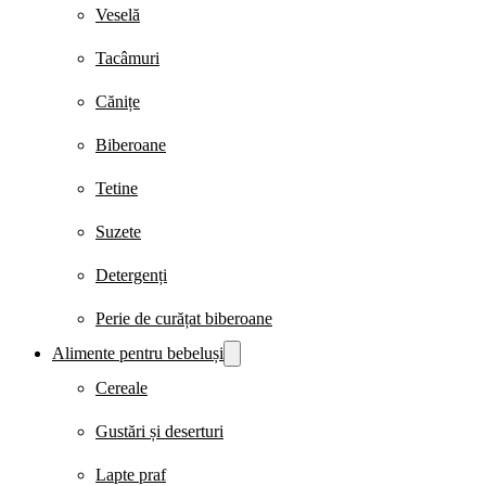
Veselă
Tacâmuri
Cănițe
Biberoane
Tetine
Suzete
Detergenți
Perie de curățat biberoane
Alimente pentru bebeluși
Cereale
Gustări și deserturi
Lapte praf