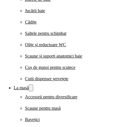
Jucării baie
Cădițe
Saltele pentru schimbat
Olițe și reductoare WC
Scaune și suporți anatomici baie
Coș de gunoi pentru scutece
Cutii dispenser șervețete
La masă
Accesorii pentru diversificare
Scaune pentru masă
Bavețici