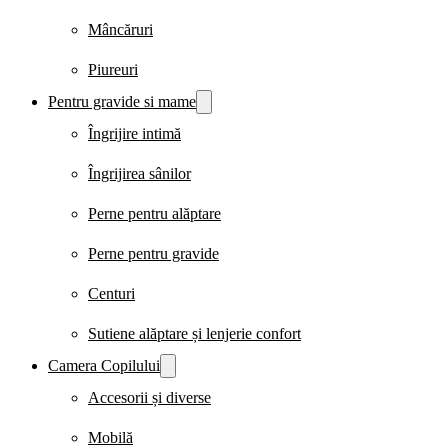
Mâncăruri
Piureuri
Pentru gravide si mame
Îngrijire intimă
Îngrijirea sânilor
Perne pentru alăptare
Perne pentru gravide
Centuri
Sutiene alăptare și lenjerie confort
Camera Copilului
Accesorii și diverse
Mobilă