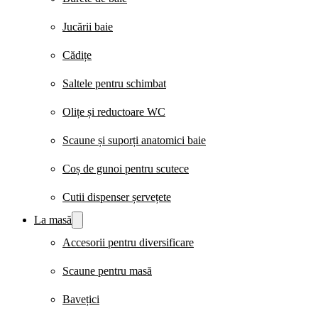
Jucării baie
Cădițe
Saltele pentru schimbat
Olițe și reductoare WC
Scaune și suporți anatomici baie
Coș de gunoi pentru scutece
Cutii dispenser șervețete
La masă
Accesorii pentru diversificare
Scaune pentru masă
Bavețici