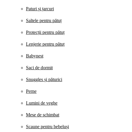
Paturi și țarcuri
Saltele pentru pătuț
Protecții pentru pătuț
Lenjerie pentru pătuț
Babynest
Saci de dormit
Snuggles și păturici
Perne
Lumini de veghe
Mese de schimbat
Scaune pentru bebeluși