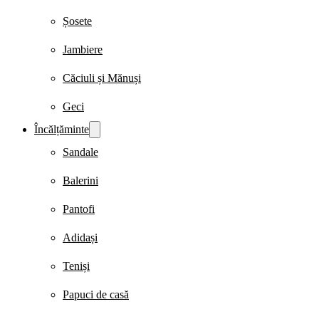
Șosete
Jambiere
Căciuli și Mănuși
Geci
Încălțăminte
Sandale
Balerini
Pantofi
Adidași
Teniși
Papuci de casă