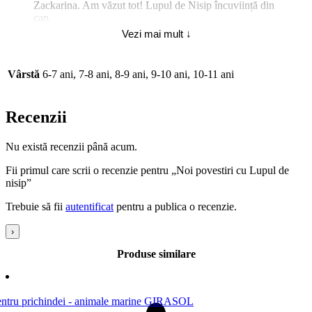
Zackarina. Am văzut tot! Lupul de Nisip încuviință din
cap.
Vezi mai mult ↓
— Copiii au ochi buni, de obicei, spuse el, după care se
aruncă în grămada de frunze și dispăru.
Vârstă
6-7 ani, 7-8 ani, 8-9 ani, 9-10 ani, 10-11 ani
(Traducere: Sergiu Păduraru)
Recenzii
Nu există recenzii până acum.
Fii primul care scrii o recenzie pentru „Noi povestiri cu Lupul de
nisip”
Trebuie să fii
autentificat
pentru a publica o recenzie.
›
Produse similare