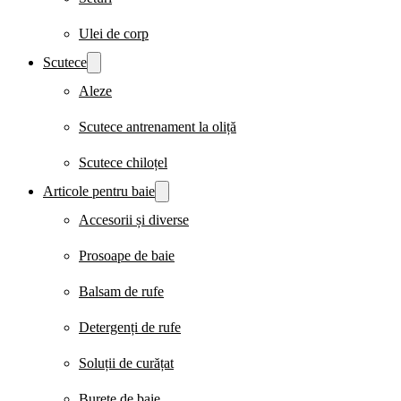
Ulei de corp
Scutece
Aleze
Scutece antrenament la oliță
Scutece chiloțel
Articole pentru baie
Accesorii și diverse
Prosoape de baie
Balsam de rufe
Detergenți de rufe
Soluții de curățat
Burete de baie