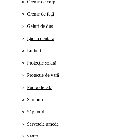
Creme de corp
Creme de față
Geluri de duș
Igienă dentară
Loțiuni
Protecție solară
Protecție de vară
Pudră de talc
Șampon
Săpunuri
Șervețele umede
Seturi