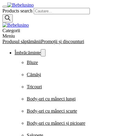
Products search
Categorii
Meniu
Produsul săptămănii
Promoții și discounturi
Îmbrăcăminte
Bluze
Cămăși
Tricouri
Body-uri cu mâneci lungi
Body-uri cu mâneci scurte
Body-uri cu mâneci și picioare
Salopete