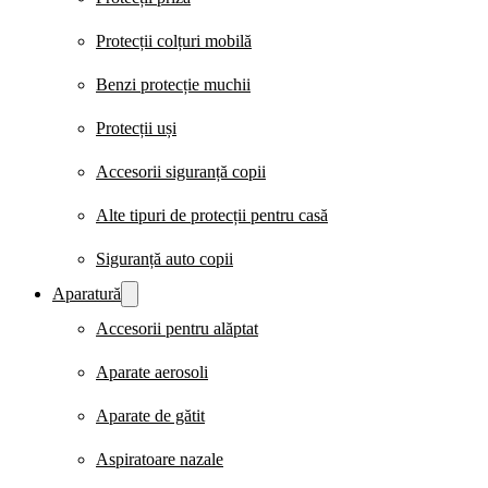
Protecții colțuri mobilă
Benzi protecție muchii
Protecții uși
Accesorii siguranță copii
Alte tipuri de protecții pentru casă
Siguranță auto copii
Aparatură
Accesorii pentru alăptat
Aparate aerosoli
Aparate de gătit
Aspiratoare nazale