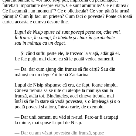
întrebări importante despre viață. Ce sunt amintirile? Ce e iubirea?
Ce înseamnă „un moment“? Ce e plictiseala? Ce vor, până la urmă,
părinții? Cum îți faci un prieten? Cum faci o poveste? Poate că toată
cartea aceasta e cumva despre tine.
Lupul de Nisip spuse că sunt povești peste tot, câte vrei.
În frunze, în crengi, în libelule și chiar în șurubelnițe
sau în mănuși cu un deget.
— Și când suflu peste ele, le trezesc la viață, adăugă el.
Le fac puțin mai clare, ca să le poată vedea oamenii.
— Da, dar cum ajung din frunze să fie cărți? Sau din
mănuși cu un deget? întrebă Zackarina.
Lupul de Nisip răspunse că era, de fapt, foarte simplu.
Cineva trebuia să se uite cu atenție la mănușă sau la
frunză, atâta tot. Bineînțeles, acel cineva trebuia mai
întâi să fie în stare să vadă povestea, s-o înțeleagă și s-o
poată povesti și altora, într-o carte, de exemplu.
— Dar unii oameni nu văd și n-aud. Parc-ar fi astupați
la minte, mai spuse Lupul de Nisip.
— Dar eu am văzut povestea din frunză, spuse