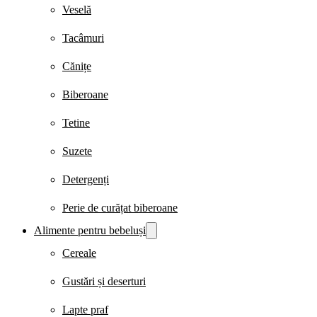
Veselă
Tacâmuri
Cănițe
Biberoane
Tetine
Suzete
Detergenți
Perie de curățat biberoane
Alimente pentru bebeluși
Cereale
Gustări și deserturi
Lapte praf