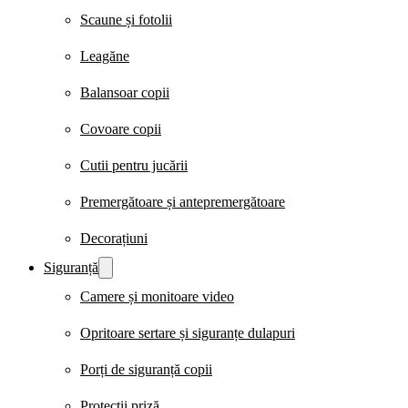
Scaune și fotolii
Leagăne
Balansoar copii
Covoare copii
Cutii pentru jucării
Premergătoare și antepremergătoare
Decorațiuni
Siguranță
Camere și monitoare video
Opritoare sertare și siguranțe dulapuri
Porți de siguranță copii
Protecții priză