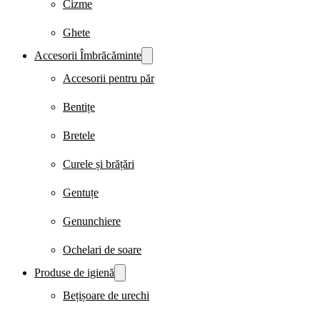
Cizme
Ghete
Accesorii Îmbrăcăminte
Accesorii pentru păr
Bentițe
Bretele
Curele și brățări
Gentuțe
Genunchiere
Ochelari de soare
Produse de igienă
Bețișoare de urechi