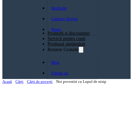
Rechizite
Cadouri diverse
Botez
Promoții și discounturi
Servicii pentru copii
Produsul săptămănii
Resurse Gratuite
Blog
Ebook-uri
Acasă
Cărți
Cărți de povești
Noi povestiri cu Lupul de nisip