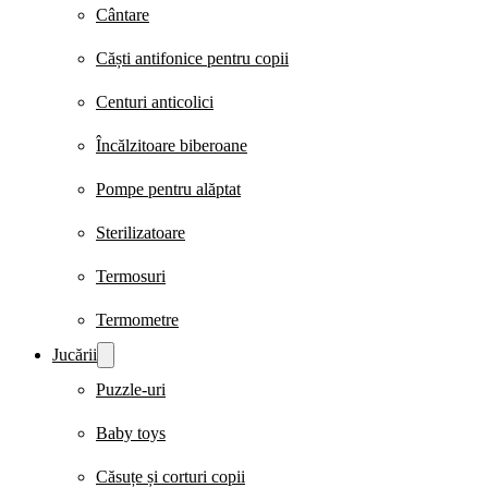
Cântare
Căști antifonice pentru copii
Centuri anticolici
Încălzitoare biberoane
Pompe pentru alăptat
Sterilizatoare
Termosuri
Termometre
Jucării
Puzzle-uri
Baby toys
Căsuțe și corturi copii