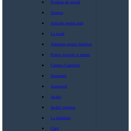
Produse de igienă
Scutece
Articole pentru baie
La masă
Alimente pentru bebeluși
Pentru gravide si mame
Camera Copilului
Siguranță
Aparatură
Jucării
Jucării exterior
La plimbare
Cărți