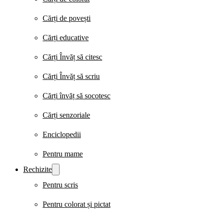
Cărți de povești
Cărți educative
Cărți Învăț să citesc
Cărți Învăț să scriu
Cărți învăț să socotesc
Cărți senzoriale
Enciclopedii
Pentru mame
Rechizite
Pentru scris
Pentru colorat și pictat