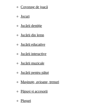
Covorașe de joacă
Jocuri
Jucării dentiție
Jucării din lemn
Jucării educative
Jucării interactive
Jucării muzicale
Jucării pentru pătuț
Mașinuțe, avioane, trenuri
Păpuși și accesorii
Plușuri