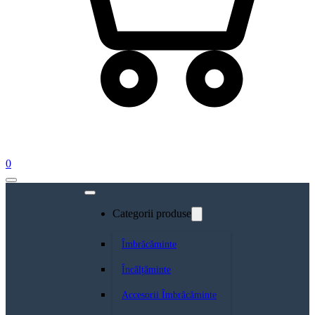
0
Categorii produse
Îmbrăcăminte
Încălțăminte
Accesorii Îmbrăcăminte