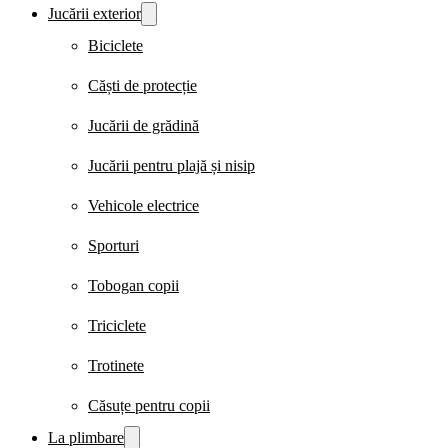
Jucării exterior
Biciclete
Căști de protecție
Jucării de grădină
Jucării pentru plajă și nisip
Vehicole electrice
Sporturi
Tobogan copii
Triciclete
Trotinete
Căsuțe pentru copii
La plimbare