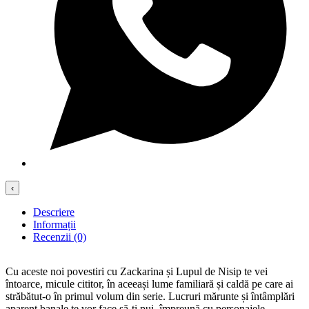
‹
Descriere
Informații
Recenzii (0)
Cu aceste noi povestiri cu Zackarina și Lupul de Nisip te vei
întoarce, micule cititor, în aceeași lume familiară și caldă pe care ai
străbătut-o în primul volum din serie. Lucruri mărunte și întâmplări
aparent banale te vor face să-ți pui, împreună cu personajele,