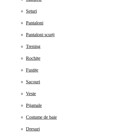
Seturi
Pantaloni
Pantaloni scurți
Trening
Rochițe
Fustițe
Sacouri
Veste
Pijamale
Costume de baie
Dresuri