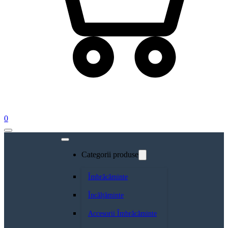
0
Categorii produse
Îmbrăcăminte
Încălțăminte
Accesorii Îmbrăcăminte