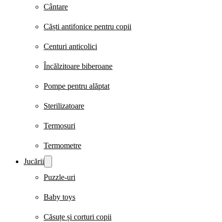
Cântare
Căști antifonice pentru copii
Centuri anticolici
Încălzitoare biberoane
Pompe pentru alăptat
Sterilizatoare
Termosuri
Termometre
Jucării
Puzzle-uri
Baby toys
Căsuțe și corturi copii