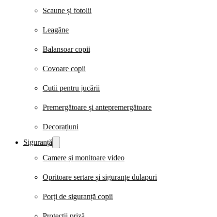
Scaune și fotolii
Leagăne
Balansoar copii
Covoare copii
Cutii pentru jucării
Premergătoare și antepremergătoare
Decorațiuni
Siguranță
Camere și monitoare video
Opritoare sertare și siguranțe dulapuri
Porți de siguranță copii
Protecții priză