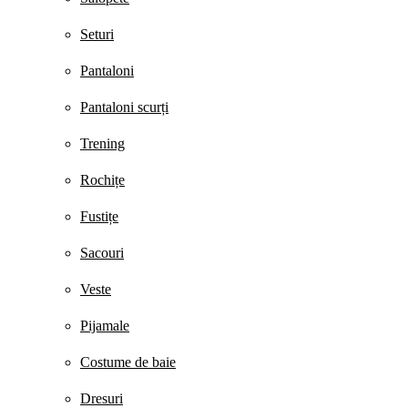
Seturi
Pantaloni
Pantaloni scurți
Trening
Rochițe
Fustițe
Sacouri
Veste
Pijamale
Costume de baie
Dresuri