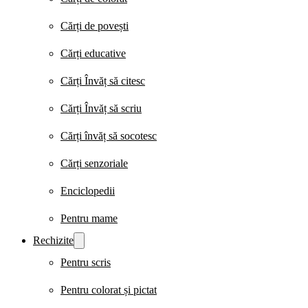
Cărți de povești
Cărți educative
Cărți Învăț să citesc
Cărți Învăț să scriu
Cărți învăț să socotesc
Cărți senzoriale
Enciclopedii
Pentru mame
Rechizite
Pentru scris
Pentru colorat și pictat