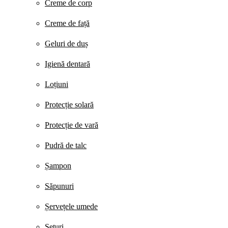
Creme de corp
Creme de față
Geluri de duș
Igienă dentară
Loțiuni
Protecție solară
Protecție de vară
Pudră de talc
Șampon
Săpunuri
Șervețele umede
Seturi