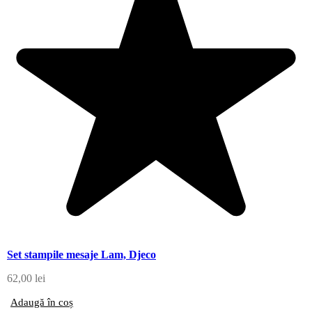
Set stampile mesaje Lam, Djeco
62,00
lei
Adaugă în coș