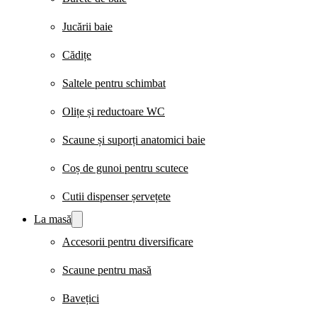
Jucării baie
Cădițe
Saltele pentru schimbat
Olițe și reductoare WC
Scaune și suporți anatomici baie
Coș de gunoi pentru scutece
Cutii dispenser șervețete
La masă
Accesorii pentru diversificare
Scaune pentru masă
Bavețici