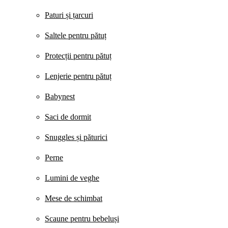
Paturi și țarcuri
Saltele pentru pătuț
Protecții pentru pătuț
Lenjerie pentru pătuț
Babynest
Saci de dormit
Snuggles și păturici
Perne
Lumini de veghe
Mese de schimbat
Scaune pentru bebeluși