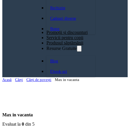
Rechizite
Cadouri diverse
Botez
Promoții și discounturi
Servicii pentru copii
Produsul săptămănii
Resurse Gratuite
Blog
Ebook-uri
Acasă
Cărți
Cărți de povești
Max in vacanta
Max in vacanta
Evaluat la
0
din 5