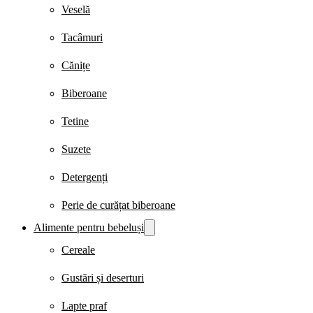
Veselă
Tacâmuri
Cănițe
Biberoane
Tetine
Suzete
Detergenți
Perie de curățat biberoane
Alimente pentru bebeluși
Cereale
Gustări și deserturi
Lapte praf