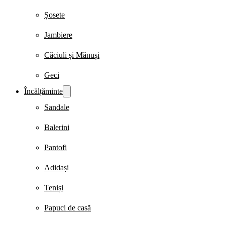
Șosete
Jambiere
Căciuli și Mănuși
Geci
Încălțăminte
Sandale
Balerini
Pantofi
Adidași
Teniși
Papuci de casă