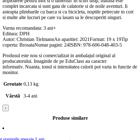
aripioarele pentru inot si o lanterna! In scurt timp, masina este
complet incarcata si sunt gata de calatorie si de noile aventuri. Ii
asteapta plimbarile cu barca si cu bicicleta, noptile petrecute in cort
si multe alte lucruri pe care va lasam sa le descoperiti singuri.
Varsta recomandata: 3 ani+
Editura: DPH
Autor: Christian TielmannAn aparitiei: 2021Format: 19 x 19Tip
coperta: BrosataNumar pagini: 24ISBN: 978-606-048-403-5
Produsul este nou si comercializat in ambalajul original al
producatorului. Imaginile de pe EduClass au caracter
informativ. Nuanta, tonul si intensitatea culorii pot varia in functie de
monitor.
Greutate
0,13 kg
Vârstă
3-4 ani
›
Produse similare