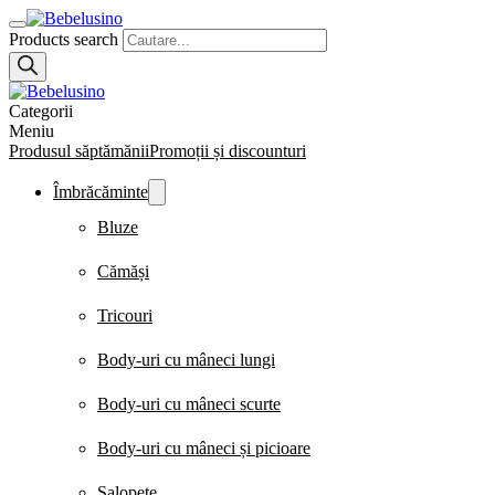
Products search
Categorii
Meniu
Produsul săptămănii
Promoții și discounturi
Îmbrăcăminte
Bluze
Cămăși
Tricouri
Body-uri cu mâneci lungi
Body-uri cu mâneci scurte
Body-uri cu mâneci și picioare
Salopete