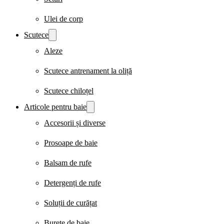
Ulei de corp
Scutece
Aleze
Scutece antrenament la oliță
Scutece chiloțel
Articole pentru baie
Accesorii și diverse
Prosoape de baie
Balsam de rufe
Detergenți de rufe
Soluții de curățat
Burete de baie