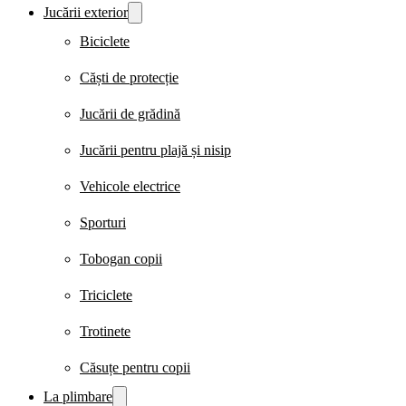
Jucării exterior
Biciclete
Căști de protecție
Jucării de grădină
Jucării pentru plajă și nisip
Vehicole electrice
Sporturi
Tobogan copii
Triciclete
Trotinete
Căsuțe pentru copii
La plimbare