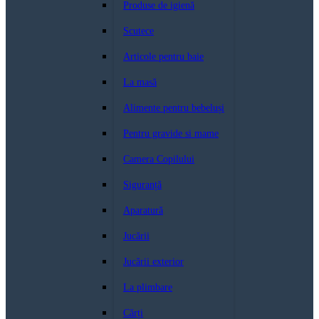
Produse de igienă
Scutece
Articole pentru baie
La masă
Alimente pentru bebeluși
Pentru gravide si mame
Camera Copilului
Siguranță
Aparatură
Jucării
Jucării exterior
La plimbare
Cărți