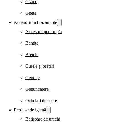
Cizme
Ghete
Accesorii Îmbrăcăminte
Accesorii pentru păr
Bentițe
Bretele
Curele și brățări
Gentuțe
Genunchiere
Ochelari de soare
Produse de igienă
Bețișoare de urechi