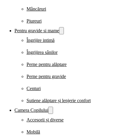
Mâncăruri
Piureuri
Pentru gravide si mame
Îngrijire intimă
Îngrijirea sânilor
Perne pentru alăptare
Perne pentru gravide
Centuri
Sutiene alăptare și lenjerie confort
Camera Copilului
Accesorii și diverse
Mobilă