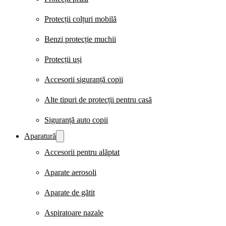
Protecții colțuri mobilă
Benzi protecție muchii
Protecții uși
Accesorii siguranță copii
Alte tipuri de protecții pentru casă
Siguranță auto copii
Aparatură
Accesorii pentru alăptat
Aparate aerosoli
Aparate de gătit
Aspiratoare nazale