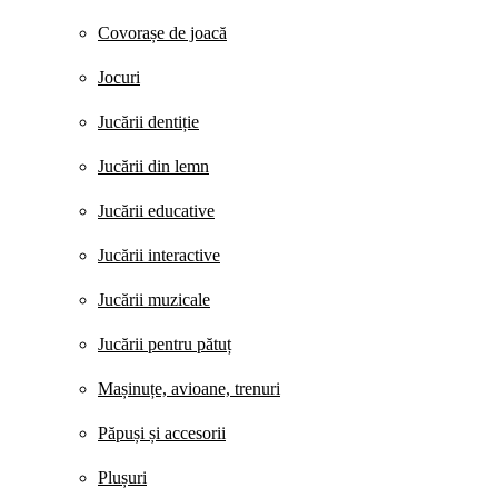
Covorașe de joacă
Jocuri
Jucării dentiție
Jucării din lemn
Jucării educative
Jucării interactive
Jucării muzicale
Jucării pentru pătuț
Mașinuțe, avioane, trenuri
Păpuși și accesorii
Plușuri