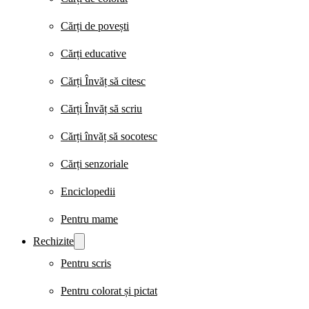
Cărți de povești
Cărți educative
Cărți Învăț să citesc
Cărți Învăț să scriu
Cărți învăț să socotesc
Cărți senzoriale
Enciclopedii
Pentru mame
Rechizite
Pentru scris
Pentru colorat și pictat