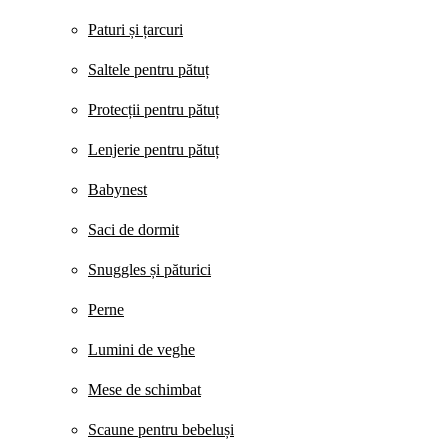
Paturi și țarcuri
Saltele pentru pătuț
Protecții pentru pătuț
Lenjerie pentru pătuț
Babynest
Saci de dormit
Snuggles și păturici
Perne
Lumini de veghe
Mese de schimbat
Scaune pentru bebeluși