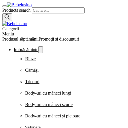
Products search
Categorii
Meniu
Produsul săptămănii
Promoții și discounturi
Îmbrăcăminte
Bluze
Cămăși
Tricouri
Body-uri cu mâneci lungi
Body-uri cu mâneci scurte
Body-uri cu mâneci și picioare
Salopete