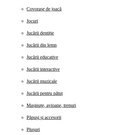
Covorașe de joacă
Jocuri
Jucării dentiție
Jucării din lemn
Jucării educative
Jucării interactive
Jucării muzicale
Jucării pentru pătuț
Mașinuțe, avioane, trenuri
Păpuși și accesorii
Plușuri