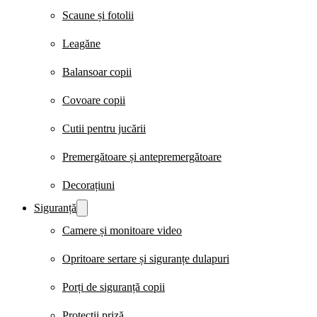
Scaune și fotolii
Leagăne
Balansoar copii
Covoare copii
Cutii pentru jucării
Premergătoare și antepremergătoare
Decorațiuni
Siguranță
Camere și monitoare video
Opritoare sertare și siguranțe dulapuri
Porți de siguranță copii
Protecții priză