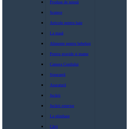
Produse de igienă
Scutece
Articole pentru baie
La masă
Alimente pentru bebeluși
Pentru gravide si mame
Camera Copilului
Siguranță
Aparatură
Jucării
Jucării exterior
La plimbare
Cărți