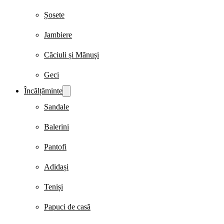
Șosete
Jambiere
Căciuli și Mănuși
Geci
Încălțăminte
Sandale
Balerini
Pantofi
Adidași
Teniși
Papuci de casă