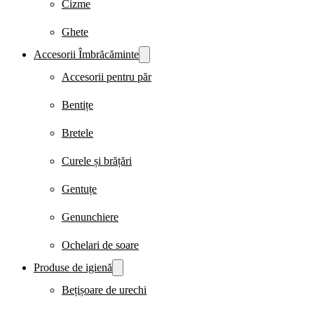
Cizme
Ghete
Accesorii Îmbrăcăminte
Accesorii pentru păr
Bentițe
Bretele
Curele și brățări
Gentuțe
Genunchiere
Ochelari de soare
Produse de igienă
Bețișoare de urechi