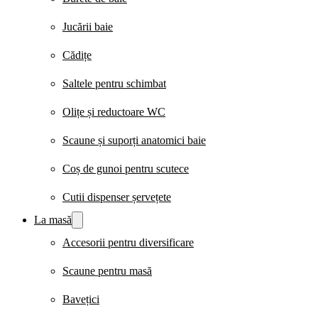
Jucării baie
Cădițe
Saltele pentru schimbat
Olițe și reductoare WC
Scaune și suporți anatomici baie
Coș de gunoi pentru scutece
Cutii dispenser șervețete
La masă
Accesorii pentru diversificare
Scaune pentru masă
Bavețici