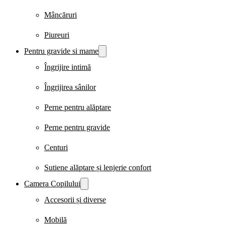
Mâncăruri
Piureuri
Pentru gravide si mame
Îngrijire intimă
Îngrijirea sânilor
Perne pentru alăptare
Perne pentru gravide
Centuri
Sutiene alăptare și lenjerie confort
Camera Copilului
Accesorii și diverse
Mobilă