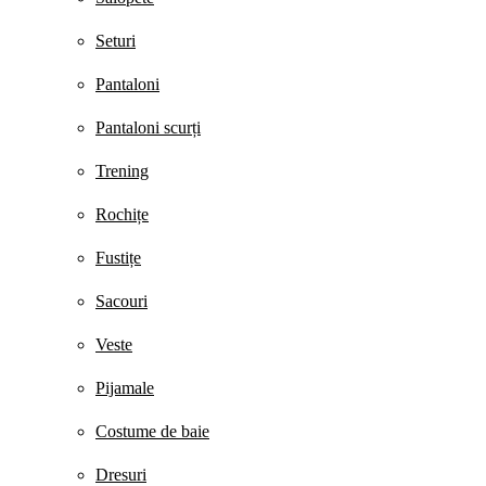
Seturi
Pantaloni
Pantaloni scurți
Trening
Rochițe
Fustițe
Sacouri
Veste
Pijamale
Costume de baie
Dresuri