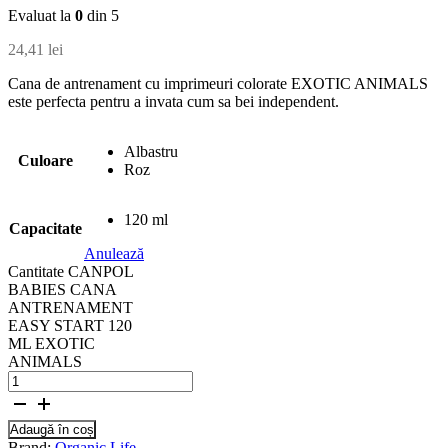
Evaluat la
0
din 5
24,41
lei
Cana de antrenament cu imprimeuri colorate EXOTIC ANIMALS
este perfecta pentru a invata cum sa bei independent.
Albastru
Culoare
Roz
120 ml
Capacitate
Anulează
Cantitate CANPOL
BABIES CANA
ANTRENAMENT
EASY START 120
ML EXOTIC
ANIMALS
Adaugă în coș
Brand:
Organic Life