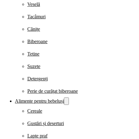
Veselă
Tacâmuri
Cănițe
Biberoane
Tetine
Suzete
Detergenți
Perie de curățat biberoane
Alimente pentru bebeluși
Cereale
Gustări și deserturi
Lapte praf