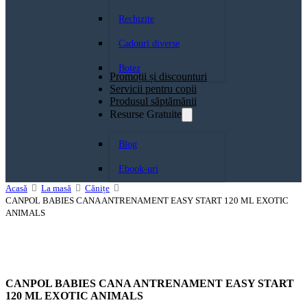
Rechizite
Cadouri diverse
Botez
Promoții și discounturi
Servicii pentru copii
Produsul săptămănii
Resurse Gratuite
Blog
Ebook-uri
Acasă
La masă
Cănițe
CANPOL BABIES CANA ANTRENAMENT EASY START 120 ML EXOTIC
ANIMALS
CANPOL BABIES CANA ANTRENAMENT EASY START
120 ML EXOTIC ANIMALS