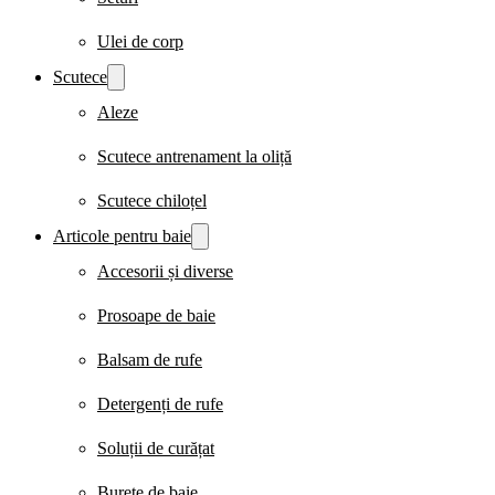
Ulei de corp
Scutece
Aleze
Scutece antrenament la oliță
Scutece chiloțel
Articole pentru baie
Accesorii și diverse
Prosoape de baie
Balsam de rufe
Detergenți de rufe
Soluții de curățat
Burete de baie