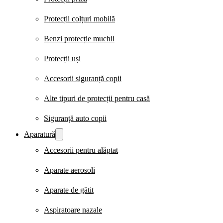
Protecții colțuri mobilă
Benzi protecție muchii
Protecții uși
Accesorii siguranță copii
Alte tipuri de protecții pentru casă
Siguranță auto copii
Aparatură
Accesorii pentru alăptat
Aparate aerosoli
Aparate de gătit
Aspiratoare nazale