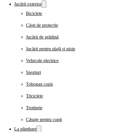
Jucării exterior
Biciclete
Căști de protecție
Jucării de grădină
Jucării pentru plajă și nisip
Vehicole electrice
Sporturi
Tobogan copii
Triciclete
Trotinete
Căsuțe pentru copii
La plimbare