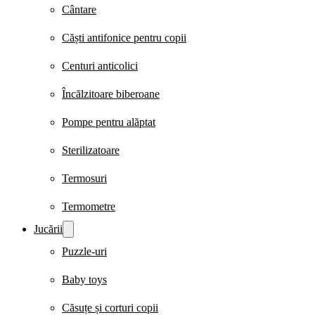
Cântare
Căști antifonice pentru copii
Centuri anticolici
Încălzitoare biberoane
Pompe pentru alăptat
Sterilizatoare
Termosuri
Termometre
Jucării
Puzzle-uri
Baby toys
Căsuțe și corturi copii