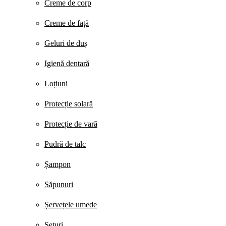
Creme de corp
Creme de față
Geluri de duș
Igienă dentară
Loțiuni
Protecție solară
Protecție de vară
Pudră de talc
Șampon
Săpunuri
Șervețele umede
Seturi