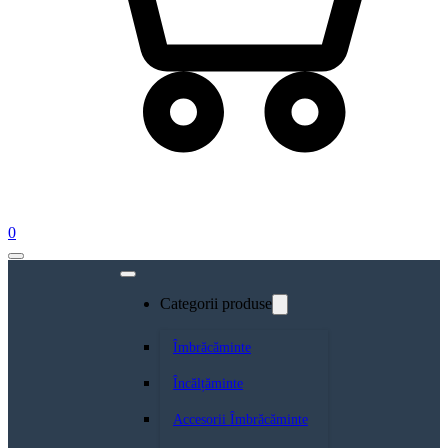
0
Categorii produse
Îmbrăcăminte
Încălțăminte
Accesorii Îmbrăcăminte