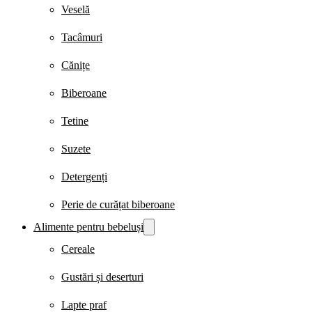
Veselă
Tacâmuri
Cănițe
Biberoane
Tetine
Suzete
Detergenți
Perie de curățat biberoane
Alimente pentru bebeluși
Cereale
Gustări și deserturi
Lapte praf