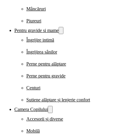
Mâncăruri
Piureuri
Pentru gravide si mame
Îngrijire intimă
Îngrijirea sânilor
Perne pentru alăptare
Perne pentru gravide
Centuri
Sutiene alăptare și lenjerie confort
Camera Copilului
Accesorii și diverse
Mobilă