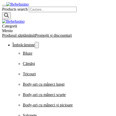
Products search
Categorii
Meniu
Produsul săptămănii
Promoții și discounturi
Îmbrăcăminte
Bluze
Cămăși
Tricouri
Body-uri cu mâneci lungi
Body-uri cu mâneci scurte
Body-uri cu mâneci și picioare
Salopete