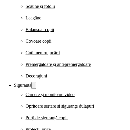
Scaune și fotolii
Leagăne
Balansoar copii
Covoare copii
Cutii pentru jucării
Premergătoare și antepremergătoare
Decorațiuni
Siguranță
Camere și monitoare video
Opritoare sertare și siguranțe dulapuri
Porți de siguranță copii
Protecții priză