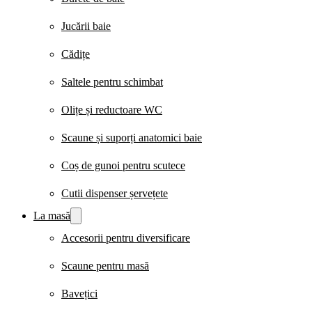
Jucării baie
Cădițe
Saltele pentru schimbat
Olițe și reductoare WC
Scaune și suporți anatomici baie
Coș de gunoi pentru scutece
Cutii dispenser șervețete
La masă
Accesorii pentru diversificare
Scaune pentru masă
Bavețici