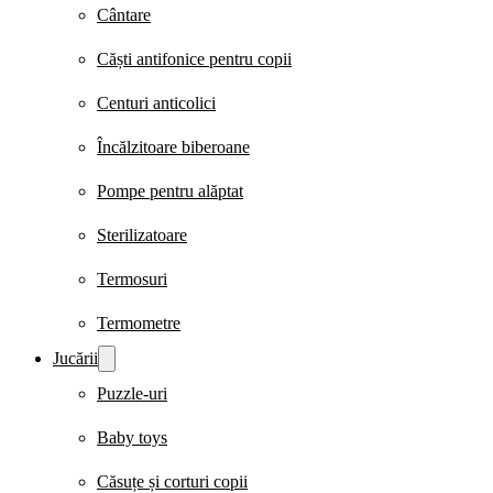
Cântare
Căști antifonice pentru copii
Centuri anticolici
Încălzitoare biberoane
Pompe pentru alăptat
Sterilizatoare
Termosuri
Termometre
Jucării
Puzzle-uri
Baby toys
Căsuțe și corturi copii