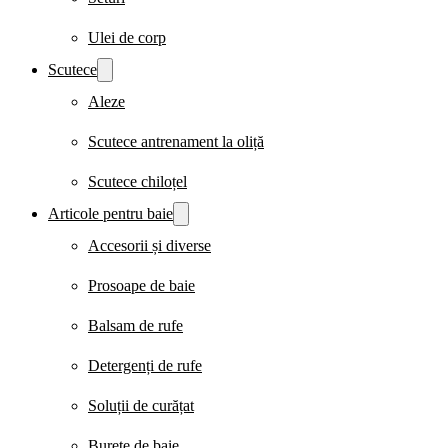
Ulei de corp
Scutece
Aleze
Scutece antrenament la oliță
Scutece chiloțel
Articole pentru baie
Accesorii și diverse
Prosoape de baie
Balsam de rufe
Detergenți de rufe
Soluții de curățat
Burete de baie