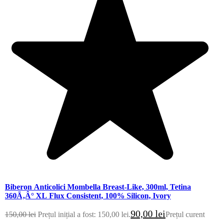
Biberon Anticolici Mombella Breast-Like, 300ml, Tetina
360Ã‚Â° XL Flux Consistent, 100% Silicon, Ivory
90,00
lei
150,00
lei
Prețul inițial a fost: 150,00 lei.
Prețul curent