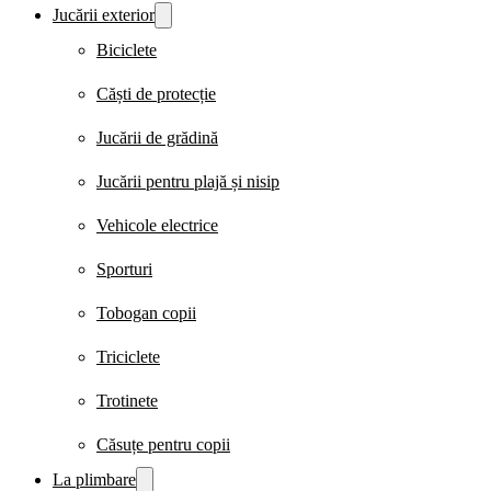
Jucării exterior
Biciclete
Căști de protecție
Jucării de grădină
Jucării pentru plajă și nisip
Vehicole electrice
Sporturi
Tobogan copii
Triciclete
Trotinete
Căsuțe pentru copii
La plimbare