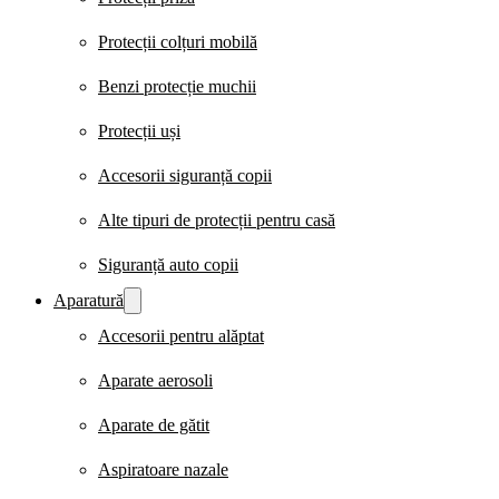
Protecții colțuri mobilă
Benzi protecție muchii
Protecții uși
Accesorii siguranță copii
Alte tipuri de protecții pentru casă
Siguranță auto copii
Aparatură
Accesorii pentru alăptat
Aparate aerosoli
Aparate de gătit
Aspiratoare nazale