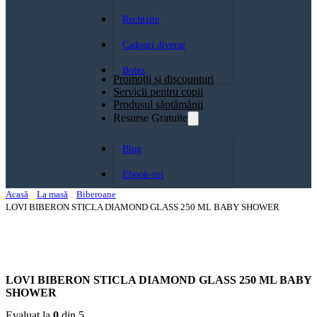
Rechizite
Cadouri diverse
Botez
Promoții și discounturi
Servicii pentru copii
Produsul săptămănii
Resurse Gratuite
Blog
Ebook-uri
Acasă
La masă
Biberoane
LOVI BIBERON STICLA DIAMOND GLASS 250 ML BABY SHOWER
LOVI BIBERON STICLA DIAMOND GLASS 250 ML BABY
SHOWER
Evaluat la
0
din 5