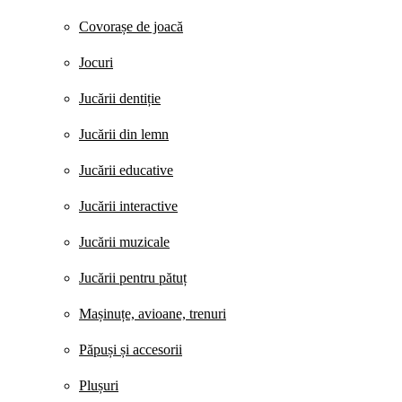
Covorașe de joacă
Jocuri
Jucării dentiție
Jucării din lemn
Jucării educative
Jucării interactive
Jucării muzicale
Jucării pentru pătuț
Mașinuțe, avioane, trenuri
Păpuși și accesorii
Plușuri