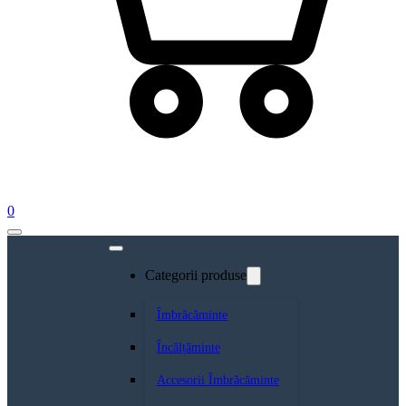
0
Categorii produse
Îmbrăcăminte
Încălțăminte
Accesorii Îmbrăcăminte