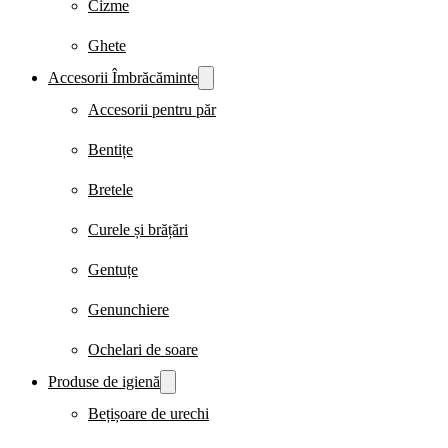
Cizme
Ghete
Accesorii Îmbrăcăminte
Accesorii pentru păr
Bentițe
Bretele
Curele și brățări
Gentuțe
Genunchiere
Ochelari de soare
Produse de igienă
Bețișoare de urechi