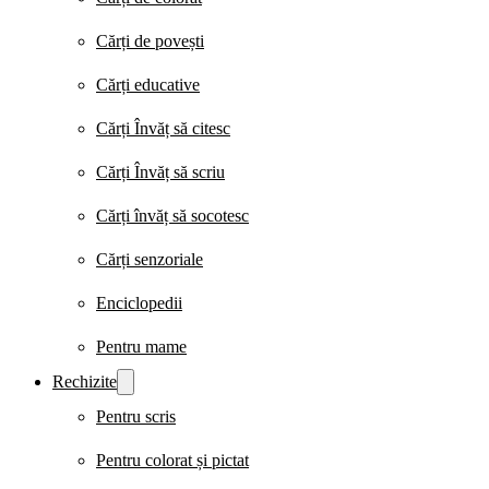
Cărți de povești
Cărți educative
Cărți Învăț să citesc
Cărți Învăț să scriu
Cărți învăț să socotesc
Cărți senzoriale
Enciclopedii
Pentru mame
Rechizite
Pentru scris
Pentru colorat și pictat