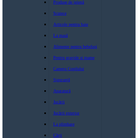
Produse de igienă
Scutece
Articole pentru baie
La masă
Alimente pentru bebeluși
Pentru gravide si mame
Camera Copilului
Siguranță
Aparatură
Jucării
Jucării exterior
La plimbare
Cărți