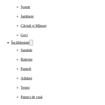
Șosete
Jambiere
Căciuli și Mănuși
Geci
Încălțăminte
Sandale
Balerini
Pantofi
Adidași
Teniși
Papuci de casă