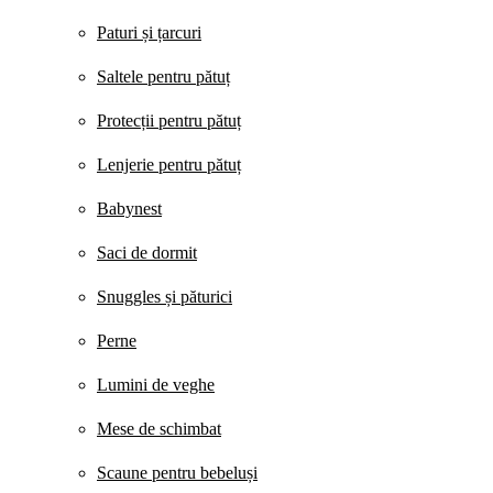
Paturi și țarcuri
Saltele pentru pătuț
Protecții pentru pătuț
Lenjerie pentru pătuț
Babynest
Saci de dormit
Snuggles și păturici
Perne
Lumini de veghe
Mese de schimbat
Scaune pentru bebeluși