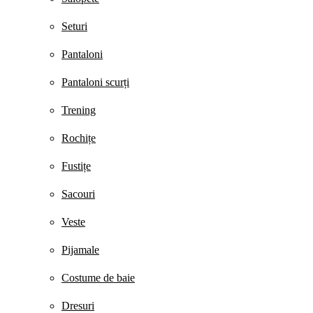
Seturi
Pantaloni
Pantaloni scurți
Trening
Rochițe
Fustițe
Sacouri
Veste
Pijamale
Costume de baie
Dresuri