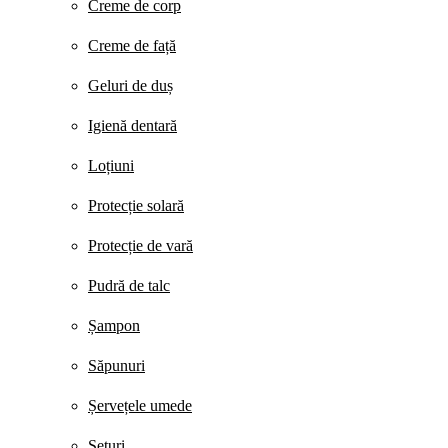
Creme de corp
Creme de față
Geluri de duș
Igienă dentară
Loțiuni
Protecție solară
Protecție de vară
Pudră de talc
Șampon
Săpunuri
Șervețele umede
Seturi