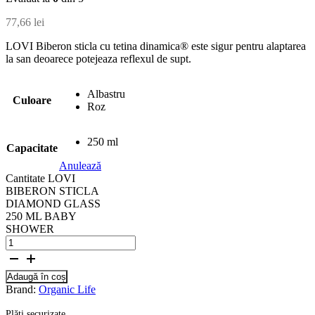
77,66
lei
LOVI Biberon sticla cu tetina dinamica® este sigur pentru alaptarea
la san deoarece potejeaza reflexul de supt.
Albastru
Culoare
Roz
250 ml
Capacitate
Anulează
Cantitate LOVI
BIBERON STICLA
DIAMOND GLASS
250 ML BABY
SHOWER
Adaugă în coș
Brand:
Organic Life
Plăți securizate