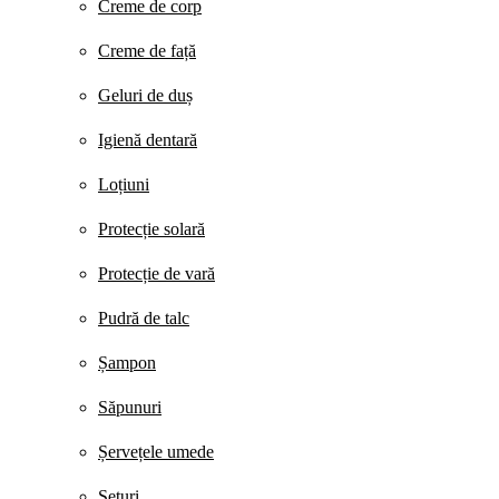
Creme de corp
Creme de față
Geluri de duș
Igienă dentară
Loțiuni
Protecție solară
Protecție de vară
Pudră de talc
Șampon
Săpunuri
Șervețele umede
Seturi