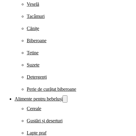
Veselă
Tacâmuri
Cănițe
Biberoane
Tetine
Suzete
Detergenți
Perie de curățat biberoane
Alimente pentru bebeluși
Cereale
Gustări și deserturi
Lapte praf