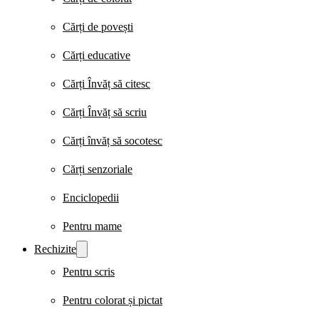
Cărți de povești
Cărți educative
Cărți Învăț să citesc
Cărți Învăț să scriu
Cărți învăț să socotesc
Cărți senzoriale
Enciclopedii
Pentru mame
Rechizite
Pentru scris
Pentru colorat și pictat