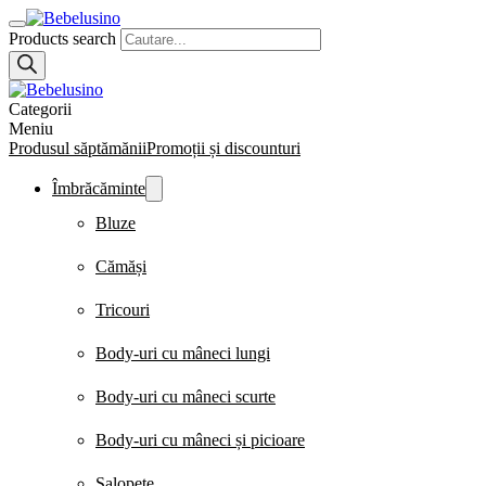
Products search
Categorii
Meniu
Produsul săptămănii
Promoții și discounturi
Îmbrăcăminte
Bluze
Cămăși
Tricouri
Body-uri cu mâneci lungi
Body-uri cu mâneci scurte
Body-uri cu mâneci și picioare
Salopete