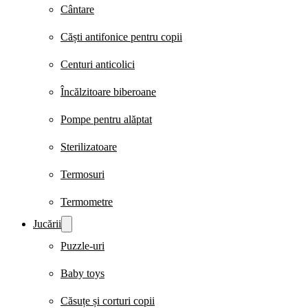
Cântare
Căști antifonice pentru copii
Centuri anticolici
Încălzitoare biberoane
Pompe pentru alăptat
Sterilizatoare
Termosuri
Termometre
Jucării
Puzzle-uri
Baby toys
Căsuțe și corturi copii