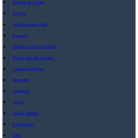
Produse de igienă
Scutece
Articole pentru baie
La masă
Alimente pentru bebeluși
Pentru gravide si mame
Camera Copilului
Siguranță
Aparatură
Jucării
Jucării exterior
La plimbare
Cărți