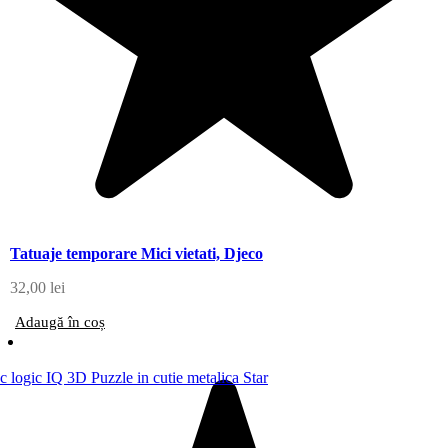
Tatuaje temporare Mici vietati, Djeco
32,00
lei
Adaugă în coș