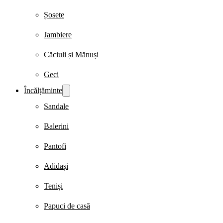
Șosete
Jambiere
Căciuli și Mănuși
Geci
Încălțăminte
Sandale
Balerini
Pantofi
Adidași
Teniși
Papuci de casă