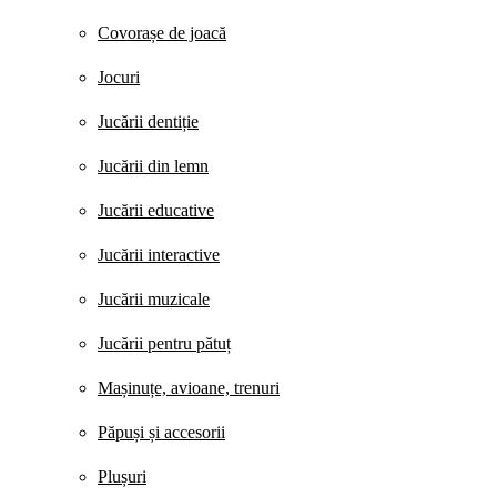
Covorașe de joacă
Jocuri
Jucării dentiție
Jucării din lemn
Jucării educative
Jucării interactive
Jucării muzicale
Jucării pentru pătuț
Mașinuțe, avioane, trenuri
Păpuși și accesorii
Plușuri