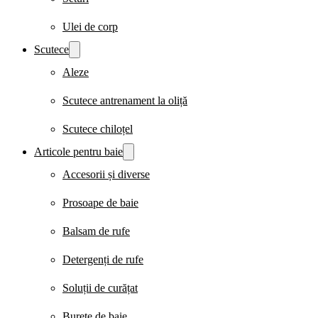
Ulei de corp
Scutece
Aleze
Scutece antrenament la oliță
Scutece chiloțel
Articole pentru baie
Accesorii și diverse
Prosoape de baie
Balsam de rufe
Detergenți de rufe
Soluții de curățat
Burete de baie