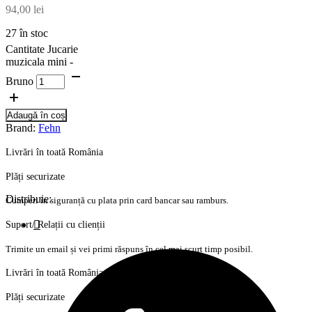
94,00
lei
27 în stoc
Cantitate Jucarie
muzicala mini -
Bruno
Adaugă în coș
Brand:
Fehn
Livrări în toată România
Plăți securizate
Distribuie:
Cumperi în siguranță cu plata prin card bancar sau ramburs.
Suport/ Relații cu clienții
Trimite un email și vei primi răspuns în cel mai scurt timp posibil.
Livrări în toată România
Plăți securizate