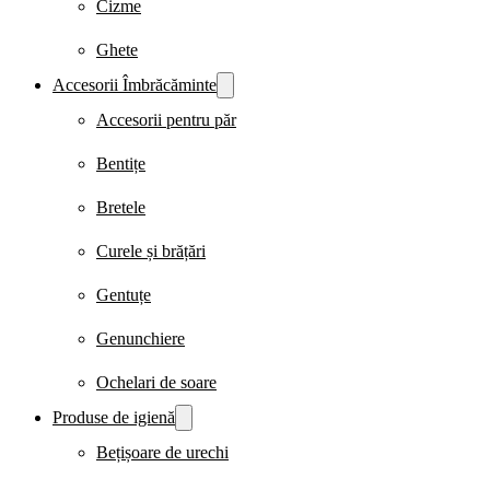
Cizme
Ghete
Accesorii Îmbrăcăminte
Accesorii pentru păr
Bentițe
Bretele
Curele și brățări
Gentuțe
Genunchiere
Ochelari de soare
Produse de igienă
Bețișoare de urechi