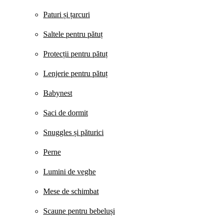
Paturi și țarcuri
Saltele pentru pătuț
Protecții pentru pătuț
Lenjerie pentru pătuț
Babynest
Saci de dormit
Snuggles și păturici
Perne
Lumini de veghe
Mese de schimbat
Scaune pentru bebeluși