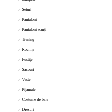
Seturi
Pantaloni
Pantaloni scurți
Trening
Rochițe
Fustițe
Sacouri
Veste
Pijamale
Costume de baie
Dresuri