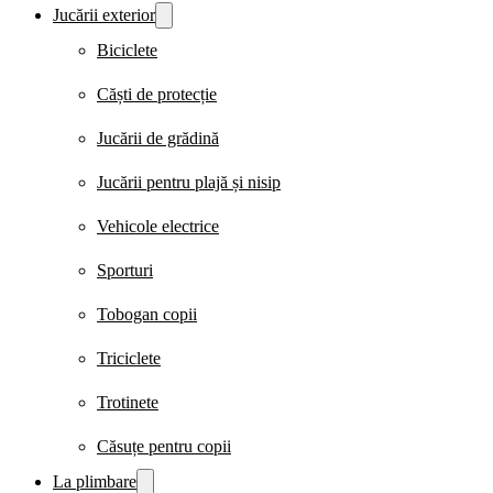
Jucării exterior
Biciclete
Căști de protecție
Jucării de grădină
Jucării pentru plajă și nisip
Vehicole electrice
Sporturi
Tobogan copii
Triciclete
Trotinete
Căsuțe pentru copii
La plimbare