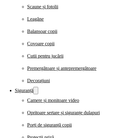
Scaune și fotolii
Leagăne
Balansoar copii
Covoare copii
Cutii pentru jucării
Premergătoare și antepremergătoare
Decorațiuni
Siguranță
Camere și monitoare video
Opritoare sertare și siguranțe dulapuri
Porți de siguranță copii
Protecții priză