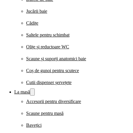
Jucării baie
Cădițe
Saltele pentru schimbat
Olițe și reductoare WC
Scaune și suporți anatomici baie
Coș de gunoi pentru scutece
Cutii dispenser șervețete
La masă
Accesorii pentru diversificare
Scaune pentru masă
Bavețici