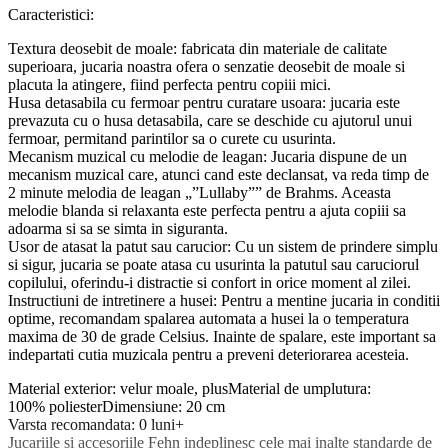
Caracteristici:
Textura deosebit de moale: fabricata din materiale de calitate
superioara, jucaria noastra ofera o senzatie deosebit de moale si
placuta la atingere, fiind perfecta pentru copiii mici.
Husa detasabila cu fermoar pentru curatare usoara: jucaria este
prevazuta cu o husa detasabila, care se deschide cu ajutorul unui
fermoar, permitand parintilor sa o curete cu usurinta.
Mecanism muzical cu melodie de leagan: Jucaria dispune de un
mecanism muzical care, atunci cand este declansat, va reda timp de
2 minute melodia de leagan „”Lullaby”” de Brahms. Aceasta
melodie blanda si relaxanta este perfecta pentru a ajuta copiii sa
adoarma si sa se simta in siguranta.
Usor de atasat la patut sau carucior: Cu un sistem de prindere simplu
si sigur, jucaria se poate atasa cu usurinta la patutul sau caruciorul
copilului, oferindu-i distractie si confort in orice moment al zilei.
Instructiuni de intretinere a husei: Pentru a mentine jucaria in conditii
optime, recomandam spalarea automata a husei la o temperatura
maxima de 30 de grade Celsius. Inainte de spalare, este important sa
indepartati cutia muzicala pentru a preveni deteriorarea acesteia.
Material exterior: velur moale, plusMaterial de umplutura:
100% poliesterDimensiune: 20 cm
Varsta recomandata: 0 luni+
Jucariile si accesoriile Fehn indeplinesc cele mai inalte standarde de