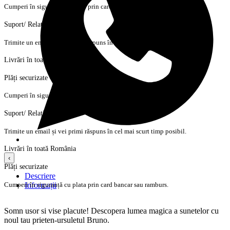
Cumperi în siguranță cu plata prin card bancar sau ramburs.
Suport/ Relații cu clienții
Trimite un email și vei primi răspuns în cel mai scurt timp posibil.
Livrări în toată România
Plăți securizate
Cumperi în siguranță cu plata prin card bancar sau ramburs.
Suport/ Relații cu clienții
Trimite un email și vei primi răspuns în cel mai scurt timp posibil.
Livrări în toată România
‹
Plăți securizate
Descriere
Cumperi în siguranță cu plata prin card bancar sau ramburs.
Informații
Somn usor si vise placute! Descopera lumea magica a sunetelor cu
noul tau prieten-ursuletul Bruno.