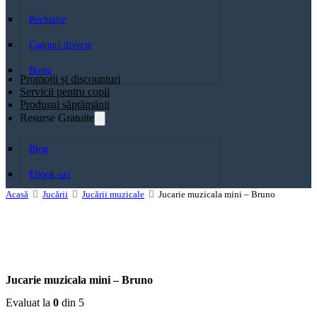
Rechizite
Cadouri diverse
Botez
Promoții și discounturi
Servicii pentru copii
Produsul săptămănii
Resurse Gratuite
Blog
Ebook-uri
Acasă
Jucării
Jucării muzicale
Jucarie muzicala mini – Bruno
Jucarie muzicala mini – Bruno
Evaluat la
0
din 5