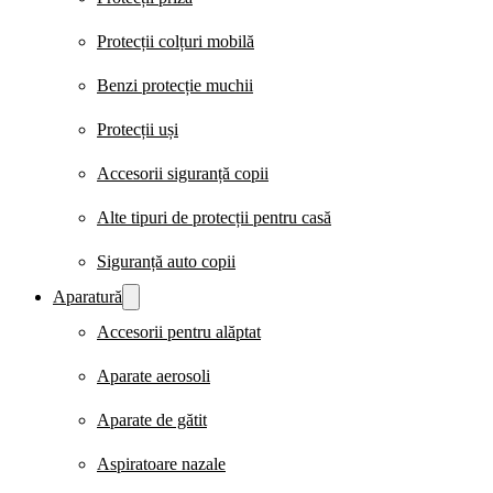
Protecții colțuri mobilă
Benzi protecție muchii
Protecții uși
Accesorii siguranță copii
Alte tipuri de protecții pentru casă
Siguranță auto copii
Aparatură
Accesorii pentru alăptat
Aparate aerosoli
Aparate de gătit
Aspiratoare nazale