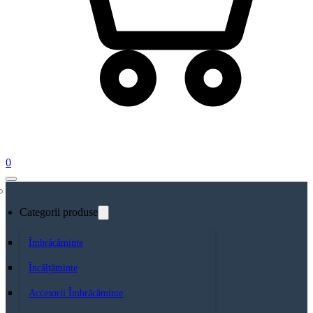
0
Categorii produse
Îmbrăcăminte
Încălțăminte
Accesorii Îmbrăcăminte