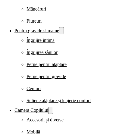
Mâncăruri
Piureuri
Pentru gravide si mame
Îngrijire intimă
Îngrijirea sânilor
Perne pentru alăptare
Perne pentru gravide
Centuri
Sutiene alăptare și lenjerie confort
Camera Copilului
Accesorii și diverse
Mobilă