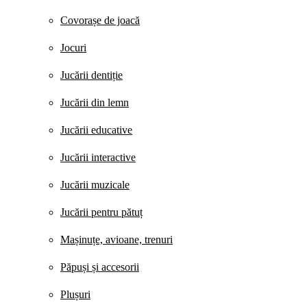
Covorașe de joacă
Jocuri
Jucării dentiție
Jucării din lemn
Jucării educative
Jucării interactive
Jucării muzicale
Jucării pentru pătuț
Mașinuțe, avioane, trenuri
Păpuși și accesorii
Plușuri