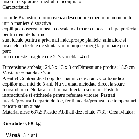
insoti in explorarea mediului inconjurator.
Caracteristici:
jocurile Brainstorm promoveaza descoperirea mediului inconjurator
intr-o maniera distractiva
copiii pot observa lumea la o scala mai mare cu aceasta lupa perfecta
pentru mainile lor mici
sunt ideale pentru a privi mai indeaproape plantele, animalele si
insectele la lectiile de stiinta sau in timp ce merg la plimbare prin
parc
lupa mareste imaginea de 2, 3 sau chiar 4 ori
Dimensiune ambalaj: 24.5 x 13 x 3 cmDimesniune produs: 18.5 cm
Varsta recomandata: 3 ani+
Atentie! Contraindicat copiilor mai mici de 3 ani. Contraindicat
copiilor mai mici de 3 ani. Nu va uitati niciodata direct la soare
folosind lupa. Nu lasati in lumina directa a soarelui. Pastrati
instructiunile si etichetele pentru referinte viitoare. Pastrati
jucaria/produsul departe de foc, feriti jucaria/produsul de temperaturi
ridicate si umiditate.
Material piese 6372: Plastic; Abilitati dezvoltate 7731: Creativitatea;
Greutate
0,106 kg
Vârstă
3-4 ani