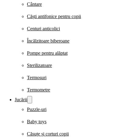
Cântare
Căști antifonice pentru copii
Centuri anticolici
Încălzitoare biberoane
Pompe pentru alăptat
Sterilizatoare
Termosuri
Termometre
Jucării
Puzzle-uri
Baby toys
Căsuțe și corturi copii