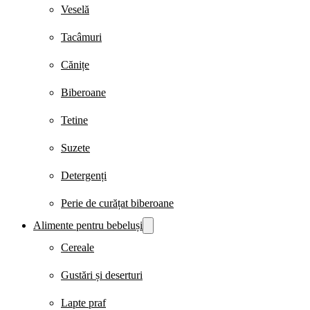
Veselă
Tacâmuri
Cănițe
Biberoane
Tetine
Suzete
Detergenți
Perie de curățat biberoane
Alimente pentru bebeluși
Cereale
Gustări și deserturi
Lapte praf