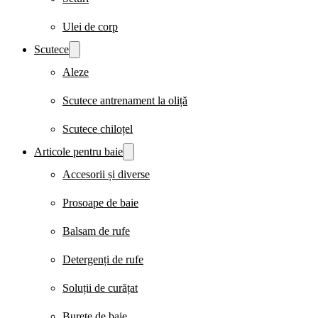
Ulei de corp
Scutece
Aleze
Scutece antrenament la oliță
Scutece chiloțel
Articole pentru baie
Accesorii și diverse
Prosoape de baie
Balsam de rufe
Detergenți de rufe
Soluții de curățat
Burete de baie