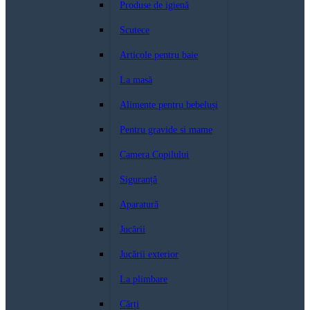
Produse de igienă
Scutece
Articole pentru baie
La masă
Alimente pentru bebeluși
Pentru gravide si mame
Camera Copilului
Siguranță
Aparatură
Jucării
Jucării exterior
La plimbare
Cărți