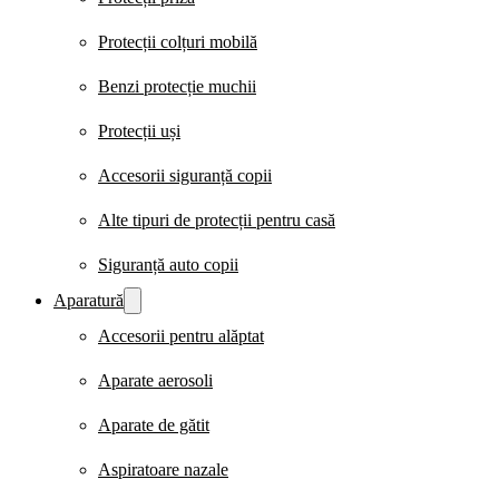
Protecții colțuri mobilă
Benzi protecție muchii
Protecții uși
Accesorii siguranță copii
Alte tipuri de protecții pentru casă
Siguranță auto copii
Aparatură
Accesorii pentru alăptat
Aparate aerosoli
Aparate de gătit
Aspiratoare nazale