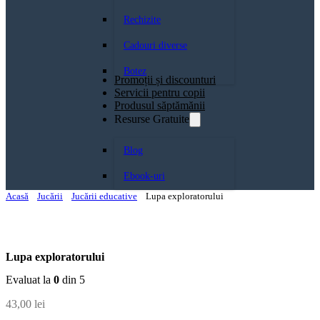
Rechizite
Cadouri diverse
Botez
Promoții și discounturi
Servicii pentru copii
Produsul săptămănii
Resurse Gratuite
Blog
Ebook-uri
Acasă
Jucării
Jucării educative
Lupa exploratorului
Lupa exploratorului
Evaluat la
0
din 5
43,00
lei