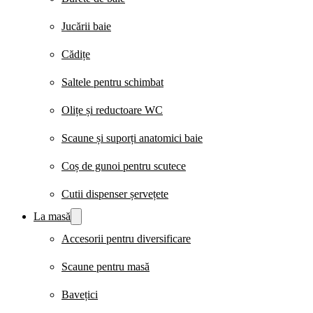
Jucării baie
Cădițe
Saltele pentru schimbat
Olițe și reductoare WC
Scaune și suporți anatomici baie
Coș de gunoi pentru scutece
Cutii dispenser șervețete
La masă
Accesorii pentru diversificare
Scaune pentru masă
Bavețici