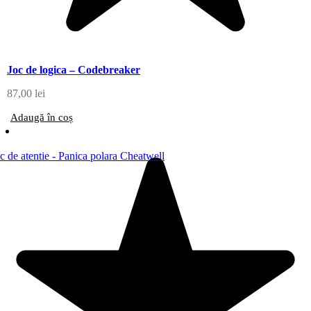
Joc de logica – Codebreaker
87,00
lei
Adaugă în coș