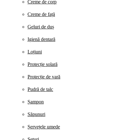
Creme de corp
Creme de față
Geluri de duș
Igienă dentară
Loțiuni
Protecție solară
Protecție de vară
Pudră de talc
Șampon
Săpunuri
Șervețele umede
Seturi