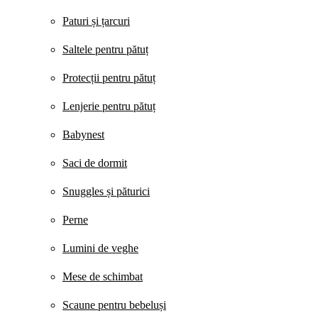
Paturi și țarcuri
Saltele pentru pătuț
Protecții pentru pătuț
Lenjerie pentru pătuț
Babynest
Saci de dormit
Snuggles și păturici
Perne
Lumini de veghe
Mese de schimbat
Scaune pentru bebeluși