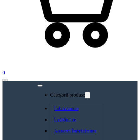
0
Categorii produse
Îmbrăcăminte
Încălțăminte
Accesorii Îmbrăcăminte