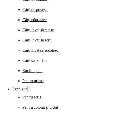
Cărți de povești
Cărți educative
Cărți Învăț să citesc
Cărți Învăț să scriu
Cărți învăț să socotesc
Cărți senzoriale
Enciclopedii
Pentru mame
Rechizite
Pentru scris
Pentru colorat și pictat