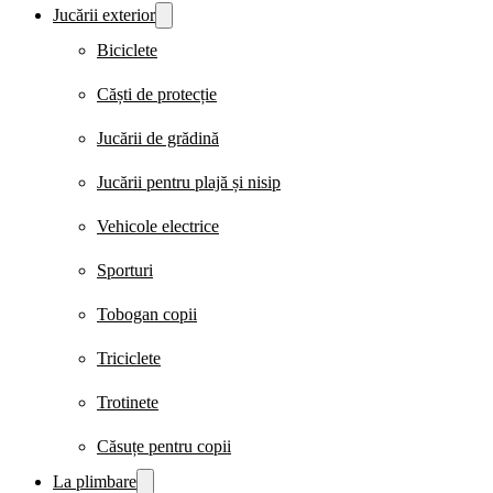
Jucării exterior
Biciclete
Căști de protecție
Jucării de grădină
Jucării pentru plajă și nisip
Vehicole electrice
Sporturi
Tobogan copii
Triciclete
Trotinete
Căsuțe pentru copii
La plimbare