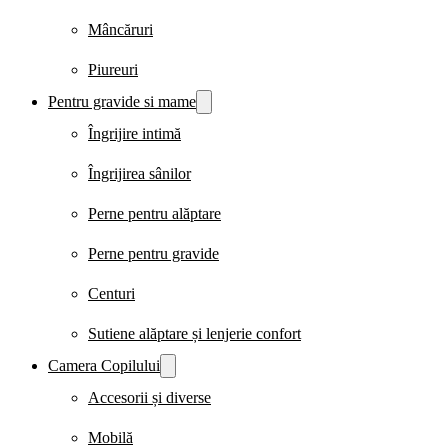
Mâncăruri
Piureuri
Pentru gravide si mame
Îngrijire intimă
Îngrijirea sânilor
Perne pentru alăptare
Perne pentru gravide
Centuri
Sutiene alăptare și lenjerie confort
Camera Copilului
Accesorii și diverse
Mobilă