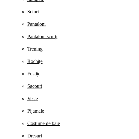
Seturi
Pantaloni
Pantaloni scurți
Trening
Rochițe
Fustițe
Sacouri
Veste
Pijamale
Costume de baie
Dresuri