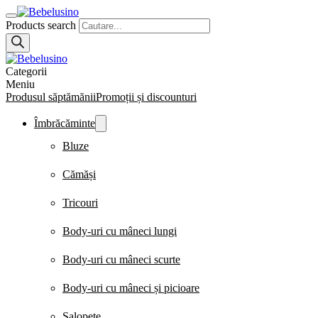
Products search
Categorii
Meniu
Produsul săptămănii
Promoții și discounturi
Îmbrăcăminte
Bluze
Cămăși
Tricouri
Body-uri cu mâneci lungi
Body-uri cu mâneci scurte
Body-uri cu mâneci și picioare
Salopete