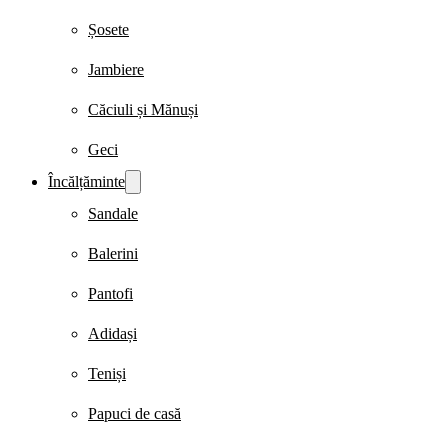
Șosete
Jambiere
Căciuli și Mănuși
Geci
Încălțăminte
Sandale
Balerini
Pantofi
Adidași
Teniși
Papuci de casă