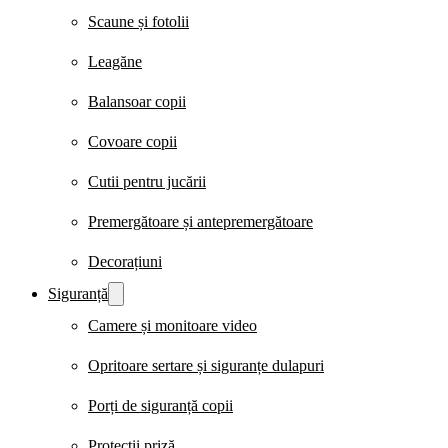
Scaune și fotolii
Leagăne
Balansoar copii
Covoare copii
Cutii pentru jucării
Premergătoare și antepremergătoare
Decorațiuni
Siguranță
Camere și monitoare video
Opritoare sertare și siguranțe dulapuri
Porți de siguranță copii
Protecții priză