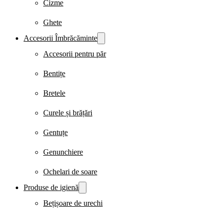
Cizme
Ghete
Accesorii Îmbrăcăminte
Accesorii pentru păr
Bentițe
Bretele
Curele și brățări
Gentuțe
Genunchiere
Ochelari de soare
Produse de igienă
Bețișoare de urechi