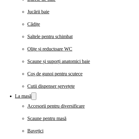
Jucării baie
Cădițe
Saltele pentru schimbat
Olițe și reductoare WC
Scaune și suporți anatomici baie
Coș de gunoi pentru scutece
Cutii dispenser șervețete
La masă
Accesorii pentru diversificare
Scaune pentru masă
Bavețici