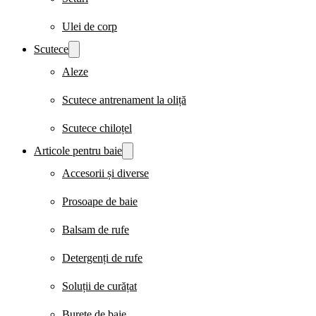
Ulei de corp
Scutece
Aleze
Scutece antrenament la oliță
Scutece chiloțel
Articole pentru baie
Accesorii și diverse
Prosoape de baie
Balsam de rufe
Detergenți de rufe
Soluții de curățat
Burete de baie