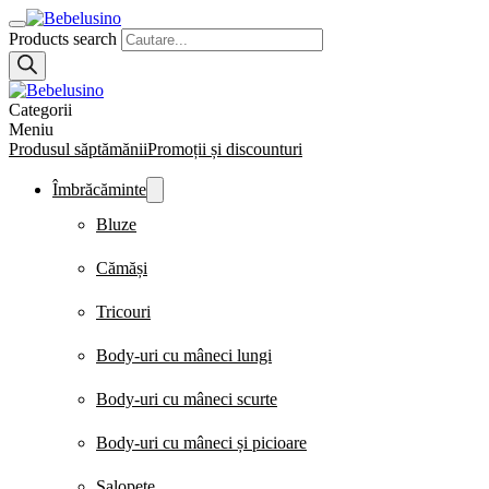
Products search
Categorii
Meniu
Produsul săptămănii
Promoții și discounturi
Îmbrăcăminte
Bluze
Cămăși
Tricouri
Body-uri cu mâneci lungi
Body-uri cu mâneci scurte
Body-uri cu mâneci și picioare
Salopete