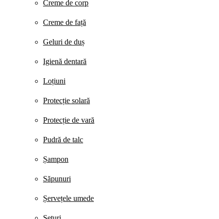
Creme de corp
Creme de față
Geluri de duș
Igienă dentară
Loțiuni
Protecție solară
Protecție de vară
Pudră de talc
Șampon
Săpunuri
Șervețele umede
Seturi