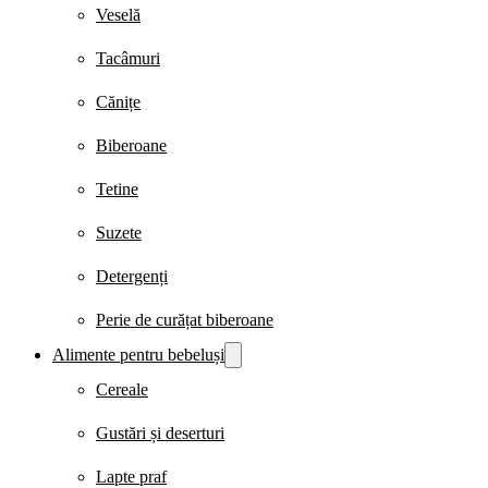
Veselă
Tacâmuri
Cănițe
Biberoane
Tetine
Suzete
Detergenți
Perie de curățat biberoane
Alimente pentru bebeluși
Cereale
Gustări și deserturi
Lapte praf