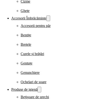
Cizme
Ghete
Accesorii Îmbrăcăminte
Accesorii pentru păr
Bentițe
Bretele
Curele și brățări
Gentuțe
Genunchiere
Ochelari de soare
Produse de igienă
Bețișoare de urechi