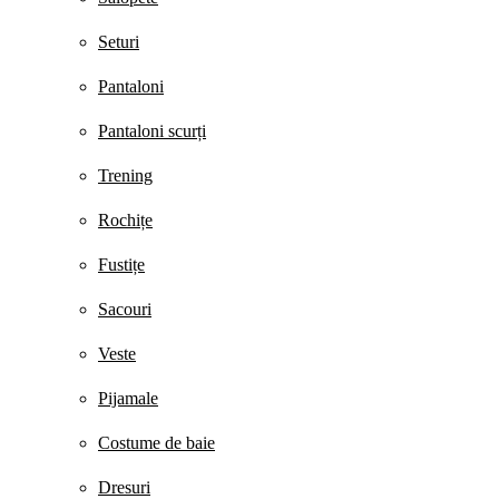
Seturi
Pantaloni
Pantaloni scurți
Trening
Rochițe
Fustițe
Sacouri
Veste
Pijamale
Costume de baie
Dresuri