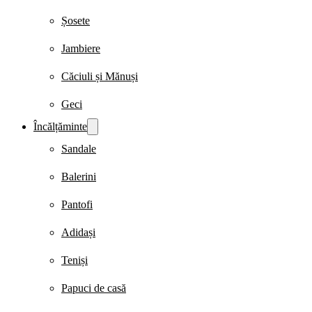
Șosete
Jambiere
Căciuli și Mănuși
Geci
Încălțăminte
Sandale
Balerini
Pantofi
Adidași
Teniși
Papuci de casă