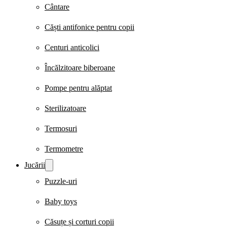
Cântare
Căști antifonice pentru copii
Centuri anticolici
Încălzitoare biberoane
Pompe pentru alăptat
Sterilizatoare
Termosuri
Termometre
Jucării
Puzzle-uri
Baby toys
Căsuțe și corturi copii