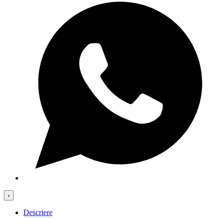
‹
Descriere