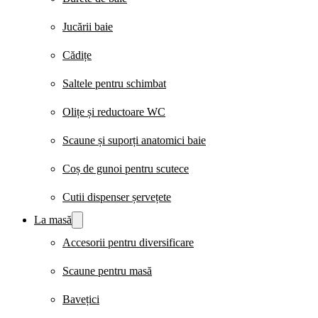
Jucării baie
Cădițe
Saltele pentru schimbat
Olițe și reductoare WC
Scaune și suporți anatomici baie
Coș de gunoi pentru scutece
Cutii dispenser șervețete
La masă
Accesorii pentru diversificare
Scaune pentru masă
Bavețici