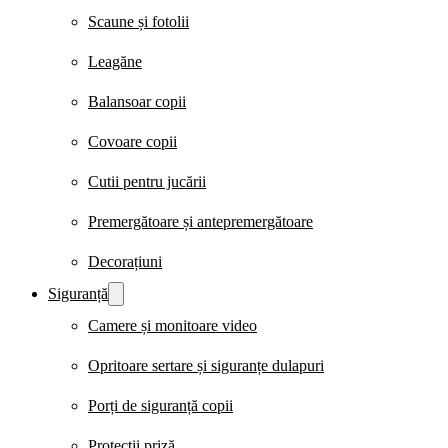
Scaune și fotolii
Leagăne
Balansoar copii
Covoare copii
Cutii pentru jucării
Premergătoare și antepremergătoare
Decorațiuni
Siguranță
Camere și monitoare video
Opritoare sertare și siguranțe dulapuri
Porți de siguranță copii
Protecții priză