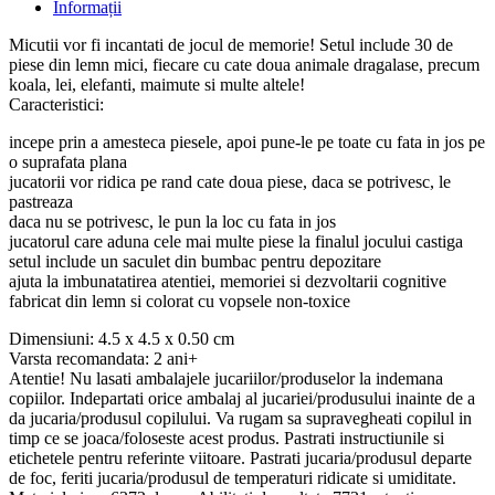
Informații
Micutii vor fi incantati de jocul de memorie! Setul include 30 de
piese din lemn mici, fiecare cu cate doua animale dragalase, precum
koala, lei, elefanti, maimute si multe altele!
Caracteristici:
incepe prin a amesteca piesele, apoi pune-le pe toate cu fata in jos pe
o suprafata plana
jucatorii vor ridica pe rand cate doua piese, daca se potrivesc, le
pastreaza
daca nu se potrivesc, le pun la loc cu fata in jos
jucatorul care aduna cele mai multe piese la finalul jocului castiga
setul include un saculet din bumbac pentru depozitare
ajuta la imbunatatirea atentiei, memoriei si dezvoltarii cognitive
fabricat din lemn si colorat cu vopsele non-toxice
Dimensiuni: 4.5 x 4.5 x 0.50 cm
Varsta recomandata: 2 ani+
Atentie! Nu lasati ambalajele jucariilor/produselor la indemana
copiilor. Indepartati orice ambalaj al jucariei/produsului inainte de a
da jucaria/produsul copilului. Va rugam sa supravegheati copilul in
timp ce se joaca/foloseste acest produs. Pastrati instructiunile si
etichetele pentru referinte viitoare. Pastrati jucaria/produsul departe
de foc, feriti jucaria/produsul de temperaturi ridicate si umiditate.