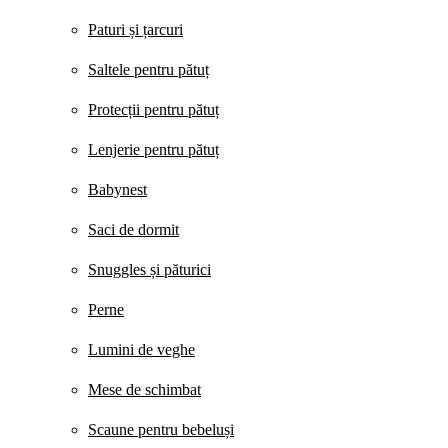
Paturi și țarcuri
Saltele pentru pătuț
Protecții pentru pătuț
Lenjerie pentru pătuț
Babynest
Saci de dormit
Snuggles și păturici
Perne
Lumini de veghe
Mese de schimbat
Scaune pentru bebeluși