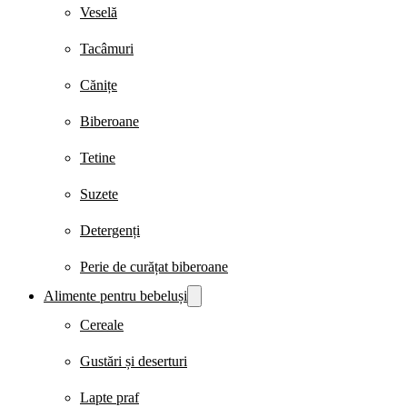
Veselă
Tacâmuri
Cănițe
Biberoane
Tetine
Suzete
Detergenți
Perie de curățat biberoane
Alimente pentru bebeluși
Cereale
Gustări și deserturi
Lapte praf