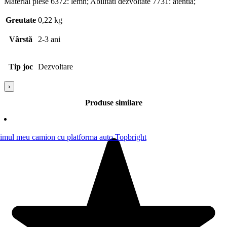
Material piese 6372: lemn; Abilitati dezvoltate 7731: atentia;
Greutate
0,22 kg
Vârstă
2-3 ani
Tip joc
Dezvoltare
›
Produse similare