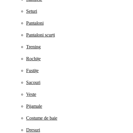
Seturi
Pantaloni
Pantaloni scurți
Trening
Rochițe
Fustițe
Sacouri
Veste
Pijamale
Costume de baie
Dresuri