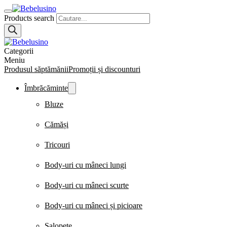
Products search
Categorii
Meniu
Produsul săptămănii
Promoții și discounturi
Îmbrăcăminte
Bluze
Cămăși
Tricouri
Body-uri cu mâneci lungi
Body-uri cu mâneci scurte
Body-uri cu mâneci și picioare
Salopete