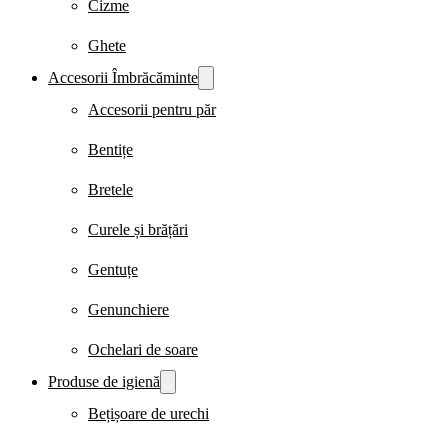
Cizme
Ghete
Accesorii Îmbrăcăminte
Accesorii pentru păr
Bentițe
Bretele
Curele și brățări
Gentuțe
Genunchiere
Ochelari de soare
Produse de igienă
Bețișoare de urechi