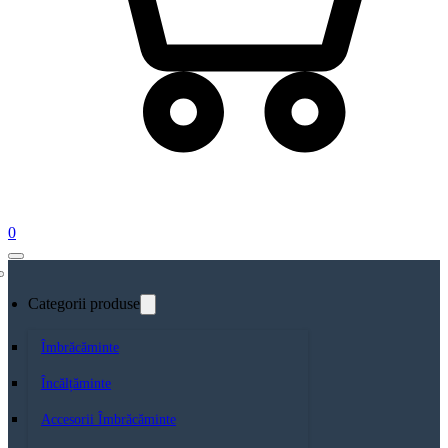
0
Categorii produse
Îmbrăcăminte
Încălțăminte
Accesorii Îmbrăcăminte