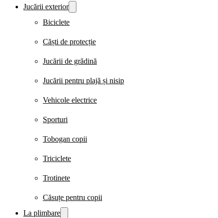
Jucării exterior
Biciclete
Căști de protecție
Jucării de grădină
Jucării pentru plajă și nisip
Vehicole electrice
Sporturi
Tobogan copii
Triciclete
Trotinete
Căsuțe pentru copii
La plimbare