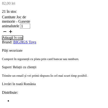
82,00
lei
21 în stoc
Cantitate Joc de
memorie - Gaseste
animalutele
Adaugă în coș
Brand:
BIGJIGS Toys
Plăți securizate
Cumperi în siguranță cu plata prin card bancar sau ramburs.
Suport/ Relații cu clienții
Trimite un email și vei primi răspuns în cel mai scurt timp posibil.
Livrări în toată România
Distribuie: