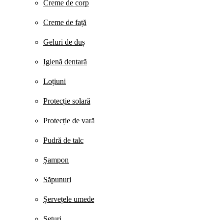
Creme de corp
Creme de față
Geluri de duș
Igienă dentară
Loțiuni
Protecție solară
Protecție de vară
Pudră de talc
Șampon
Săpunuri
Șervețele umede
Seturi