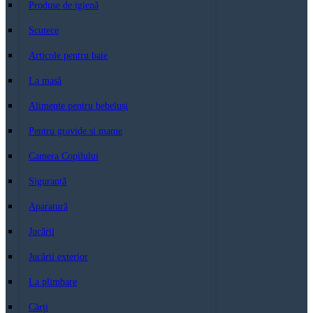
Produse de igienă
Scutece
Articole pentru baie
La masă
Alimente pentru bebeluși
Pentru gravide si mame
Camera Copilului
Siguranță
Aparatură
Jucării
Jucării exterior
La plimbare
Cărți