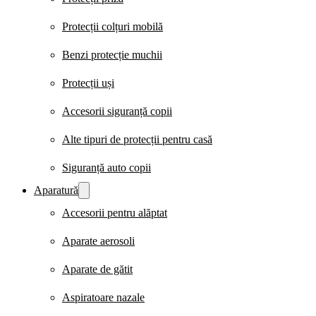
Protecții colțuri mobilă
Benzi protecție muchii
Protecții uși
Accesorii siguranță copii
Alte tipuri de protecții pentru casă
Siguranță auto copii
Aparatură
Accesorii pentru alăptat
Aparate aerosoli
Aparate de gătit
Aspiratoare nazale