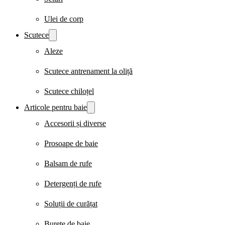
Ulei de corp
Scutece
Aleze
Scutece antrenament la oliță
Scutece chiloțel
Articole pentru baie
Accesorii și diverse
Prosoape de baie
Balsam de rufe
Detergenți de rufe
Soluții de curățat
Burete de baie