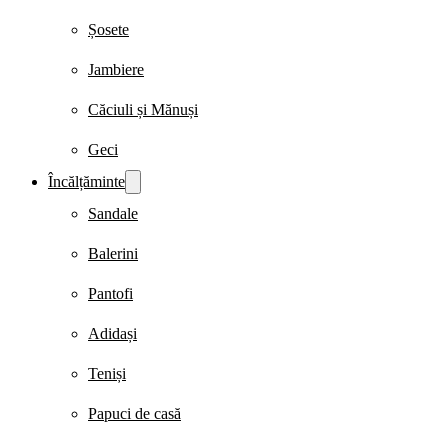
Șosete
Jambiere
Căciuli și Mănuși
Geci
Încălțăminte
Sandale
Balerini
Pantofi
Adidași
Teniși
Papuci de casă