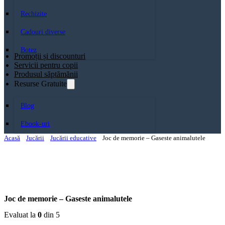
Rechizite
Cadouri diverse
Botez
Promoții și discounturi
Servicii pentru copii
Produsul săptămănii
Resurse Gratuite
Blog
Ebook-uri
Acasă
Jucării
Jucării educative
Joc de memorie – Gaseste animalutele
Joc de memorie – Gaseste animalutele
Evaluat la
0
din 5