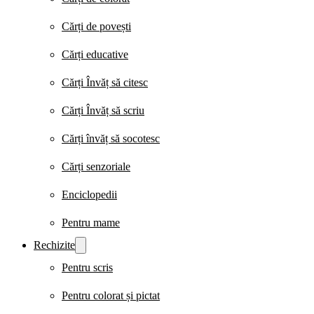
Cărți de povești
Cărți educative
Cărți Învăț să citesc
Cărți Învăț să scriu
Cărți învăț să socotesc
Cărți senzoriale
Enciclopedii
Pentru mame
Rechizite
Pentru scris
Pentru colorat și pictat