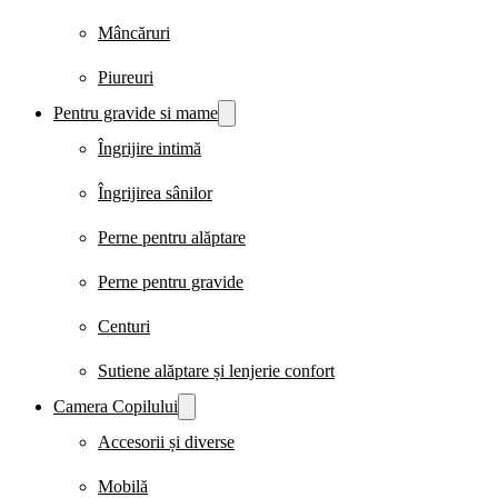
Mâncăruri
Piureuri
Pentru gravide si mame
Îngrijire intimă
Îngrijirea sânilor
Perne pentru alăptare
Perne pentru gravide
Centuri
Sutiene alăptare și lenjerie confort
Camera Copilului
Accesorii și diverse
Mobilă