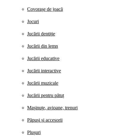
Covorașe de joacă
Jocuri
Jucării dentiție
Jucării din lemn
Jucării educative
Jucării interactive
Jucării muzicale
Jucării pentru pătuț
Mașinuțe, avioane, trenuri
Păpuși și accesorii
Plușuri