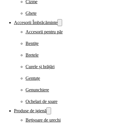
Cizme
Ghete
Accesorii Îmbrăcăminte
Accesorii pentru păr
Bentițe
Bretele
Curele și brățări
Gentuțe
Genunchiere
Ochelari de soare
Produse de igienă
Bețișoare de urechi