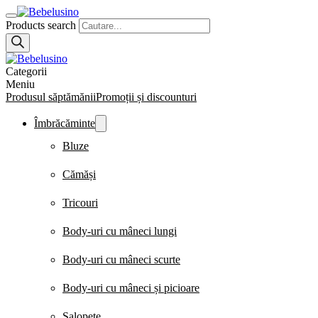
Products search
Categorii
Meniu
Produsul săptămănii
Promoții și discounturi
Îmbrăcăminte
Bluze
Cămăși
Tricouri
Body-uri cu mâneci lungi
Body-uri cu mâneci scurte
Body-uri cu mâneci și picioare
Salopete