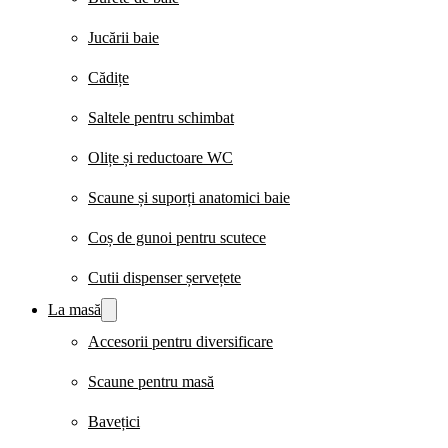
Jucării baie
Cădițe
Saltele pentru schimbat
Olițe și reductoare WC
Scaune și suporți anatomici baie
Coș de gunoi pentru scutece
Cutii dispenser șervețete
La masă
Accesorii pentru diversificare
Scaune pentru masă
Bavețici