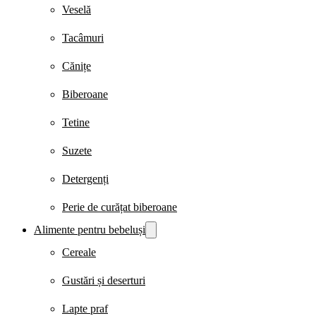
Veselă
Tacâmuri
Cănițe
Biberoane
Tetine
Suzete
Detergenți
Perie de curățat biberoane
Alimente pentru bebeluși
Cereale
Gustări și deserturi
Lapte praf