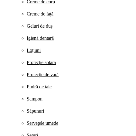
Creme de corp
Creme de față
Geluri de duș
Igienă dentară
Loțiuni
Protecție solară
Protecție de vară
Pudră de talc
Șampon
Săpunuri
Șervețele umede
Seturi