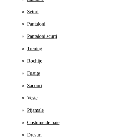
Seturi
Pantaloni
Pantaloni scurți
Trening
Rochițe
Fustițe
Sacouri
Veste
Pijamale
Costume de baie
Dresuri