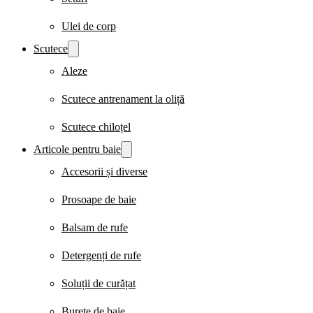
Ulei de corp
Scutece
Aleze
Scutece antrenament la oliță
Scutece chiloțel
Articole pentru baie
Accesorii și diverse
Prosoape de baie
Balsam de rufe
Detergenți de rufe
Soluții de curățat
Burete de baie