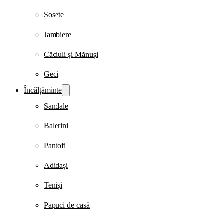
Șosete
Jambiere
Căciuli și Mănuși
Geci
Încălțăminte
Sandale
Balerini
Pantofi
Adidași
Teniși
Papuci de casă