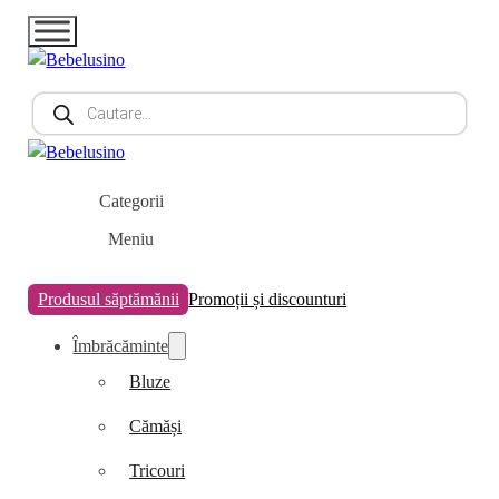
Products
search
Categorii
Meniu
Produsul săptămănii
Promoții și discounturi
Îmbrăcăminte
Bluze
Cămăși
Tricouri