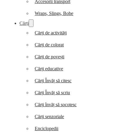
Accesorii transport
Wraps, Slings, Bobe
Cărți
Cărți de activități
Cărți de colorat
Cărți de povești
Cărți educative
Cărți Învăț să citesc
Cărți Învăț să scriu
Cărți învăț să socotesc
Cărți senzoriale
Enciclopedii