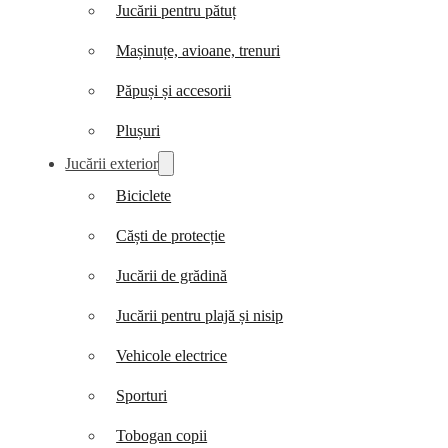
Jucării pentru pătuț
Mașinuțe, avioane, trenuri
Păpuși și accesorii
Plușuri
Jucării exterior
Biciclete
Căști de protecție
Jucării de grădină
Jucării pentru plajă și nisip
Vehicole electrice
Sporturi
Tobogan copii