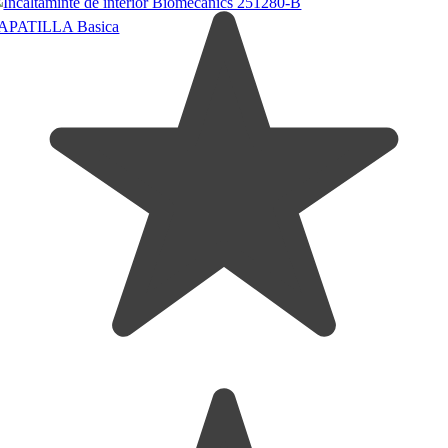
calitate
Inchidere: curea cu scai
Varf: rotunjit
Tip incaltaminte: barefoot