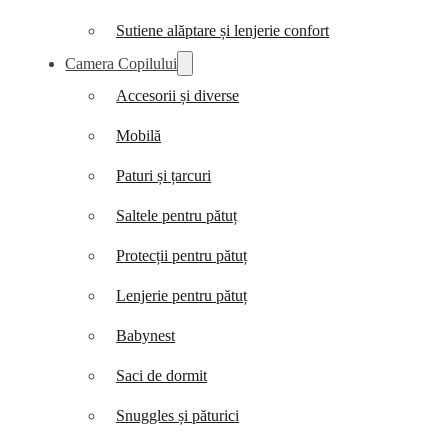
Sutiene alăptare și lenjerie confort
Camera Copilului
Accesorii și diverse
Mobilă
Paturi și țarcuri
Saltele pentru pătuț
Protecții pentru pătuț
Lenjerie pentru pătuț
Babynest
Saci de dormit
Snuggles și păturici