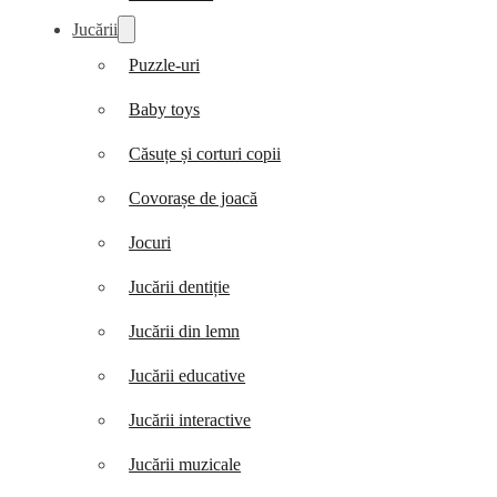
Jucării
Puzzle-uri
Baby toys
Căsuțe și corturi copii
Covorașe de joacă
Jocuri
Jucării dentiție
Jucării din lemn
Jucării educative
Jucării interactive
Jucării muzicale