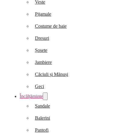
Veste
Pijamale
Costume de baie
Dresuri
Șosete
Jambiere
Căciuli și Mănuși
Geci
Încălțăminte
Sandale
Balerini
Pantofi