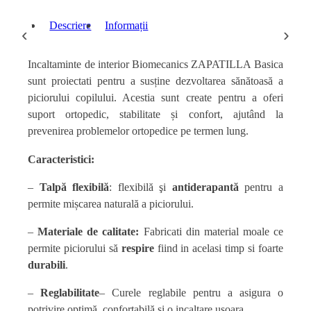
Descriere
Informații
‹
›
Incaltaminte de interior Biomecanics ZAPATILLA Basica
sunt proiectati pentru a susține dezvoltarea sănătoasă a
piciorului copilului. Acestia sunt create pentru a oferi
suport ortopedic, stabilitate și confort, ajutând la
prevenirea problemelor ortopedice pe termen lung.
Caracteristici:
–
Talpă flexibilă
: flexibilă
şi
antiderapantă
pentru a
permite mișcarea naturală a piciorului.
–
Materiale de calitate:
Fabricati din material moale ce
permite piciorului să
respire
fiind in acelasi timp si foarte
durabili
.
–
Reglabilitate
– Curele reglabile pentru a asigura o
potrivire optimă, confortabilă
si o incaltare usoara