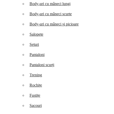
Body-uri cu mâneci lungi
Body-uri cu mâneci scurte
Body-uri cu mâneci și picioare
Salopete
Seturi
Pantaloni
Pantaloni scurți
Trening
Rochițe
Fustițe
Sacouri