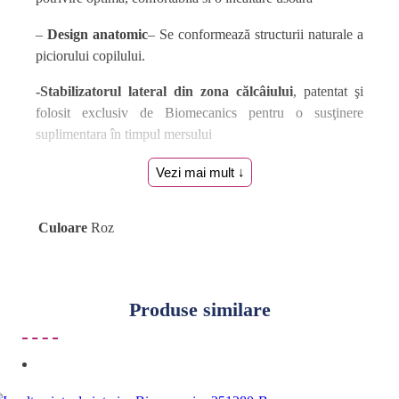
–
Design anatomic
– Se conformează structurii naturale a
piciorului copilului.
-Stabilizatorul lateral din zona călcâiului
, patentat şi
folosit exclusiv de Biomecanics pentru o susţinere
suplimentara în timpul mersului
– foloseste tehnologia
Bioevolution
ce ajuta la
Vezi mai mult ↓
dezvoltarea unui mers sanatos
–
foarte
usori –
potriviti pentru picior normal sau lat
Culoare
Roz
Recomandari:
– lăsaţi un spaţiu de
5-7 mm
faţă de dimensiunea
Produse similare
măsurată a tălpii;
Exterior: Material textil respirabil – Interior:
Material textil respirabil – Talpa: Material de inalta