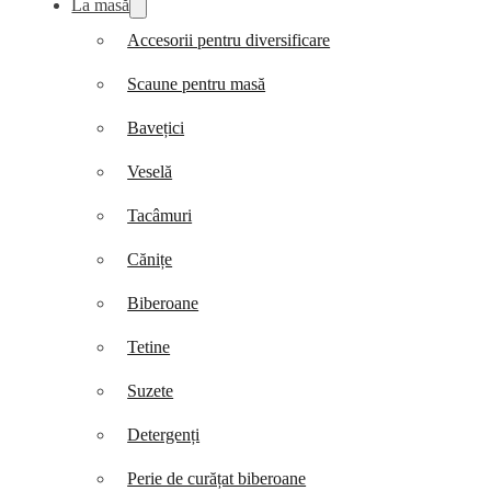
La masă
Accesorii pentru diversificare
Scaune pentru masă
Bavețici
Veselă
Tacâmuri
Cănițe
Biberoane
Tetine
Suzete
Detergenți
Perie de curățat biberoane