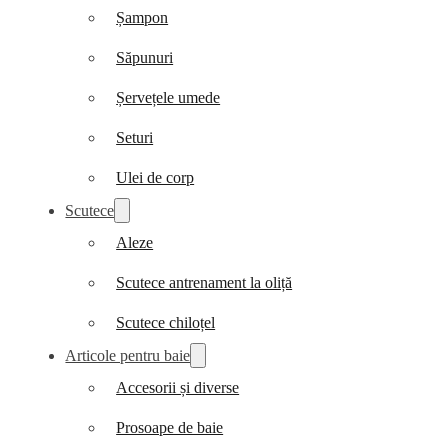
Șampon
Săpunuri
Șervețele umede
Seturi
Ulei de corp
Scutece
Aleze
Scutece antrenament la oliță
Scutece chiloțel
Articole pentru baie
Accesorii și diverse
Prosoape de baie