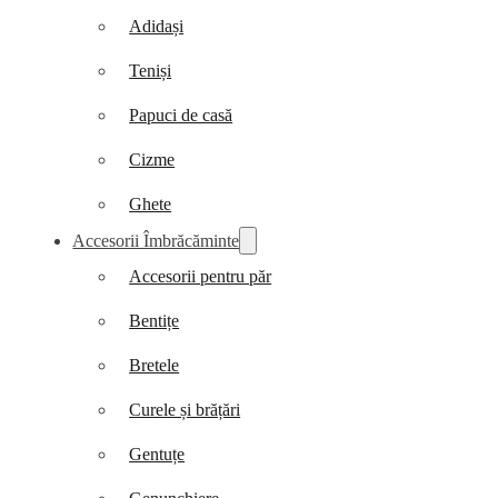
Adidași
Teniși
Papuci de casă
Cizme
Ghete
Accesorii Îmbrăcăminte
Accesorii pentru păr
Bentițe
Bretele
Curele și brățări
Gentuțe