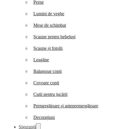
Perne
Lumini de veghe
Mese de schimbat
Scaune pentru bebeluși
Scaune și fotolii
Leagăne
Balansoar copii
Covoare copii
Cutii pentru jucării
Premergătoare și antepremergătoare
Decorațiuni
Siguranță