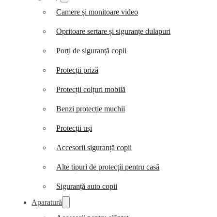
Camere și monitoare video
Opritoare sertare și siguranțe dulapuri
Porți de siguranță copii
Protecții priză
Protecții colțuri mobilă
Benzi protecție muchii
Protecții uși
Accesorii siguranță copii
Alte tipuri de protecții pentru casă
Siguranță auto copii
Aparatură