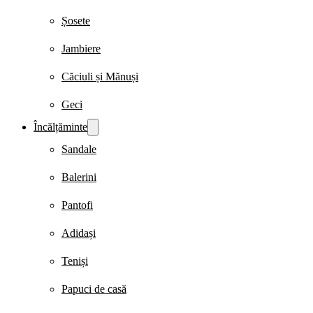
Șosete
Jambiere
Căciuli și Mănuși
Geci
Încălțăminte
Sandale
Balerini
Pantofi
Adidași
Teniși
Papuci de casă