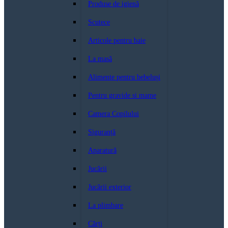
Produse de igienă
Scutece
Articole pentru baie
La masă
Alimente pentru bebeluși
Pentru gravide si mame
Camera Copilului
Siguranță
Aparatură
Jucării
Jucării exterior
La plimbare
Cărți