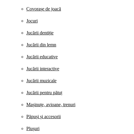
Covorașe de joacă
Jocuri
Jucării dentiție
Jucării din lemn
Jucării educative
Jucării interactive
Jucării muzicale
Jucării pentru pătuț
Mașinuțe, avioane, trenuri
Păpuși și accesorii
Plușuri