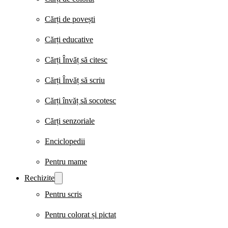
Cărți de povești
Cărți educative
Cărți Învăț să citesc
Cărți Învăț să scriu
Cărți învăț să socotesc
Cărți senzoriale
Enciclopedii
Pentru mame
Rechizite
Pentru scris
Pentru colorat și pictat