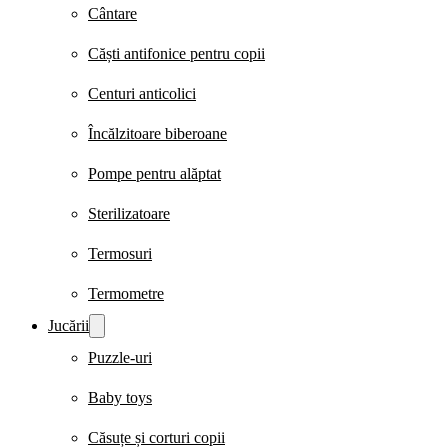
Cântare
Căști antifonice pentru copii
Centuri anticolici
Încălzitoare biberoane
Pompe pentru alăptat
Sterilizatoare
Termosuri
Termometre
Jucării
Puzzle-uri
Baby toys
Căsuțe și corturi copii