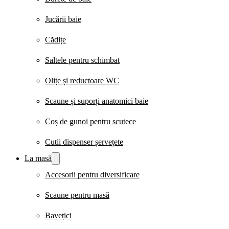
Jucării baie
Cădițe
Saltele pentru schimbat
Olițe și reductoare WC
Scaune și suporți anatomici baie
Coș de gunoi pentru scutece
Cutii dispenser șervețete
La masă
Accesorii pentru diversificare
Scaune pentru masă
Bavețici