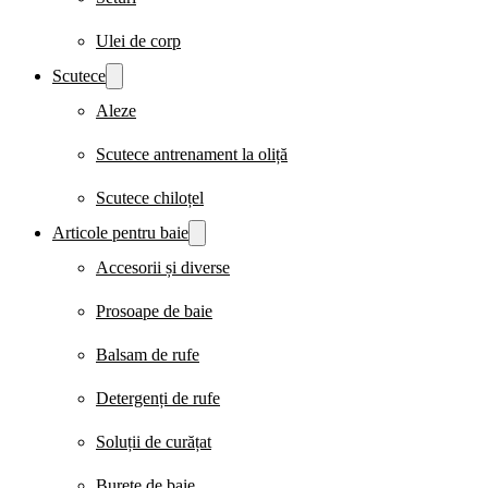
Ulei de corp
Scutece
Aleze
Scutece antrenament la oliță
Scutece chiloțel
Articole pentru baie
Accesorii și diverse
Prosoape de baie
Balsam de rufe
Detergenți de rufe
Soluții de curățat
Burete de baie