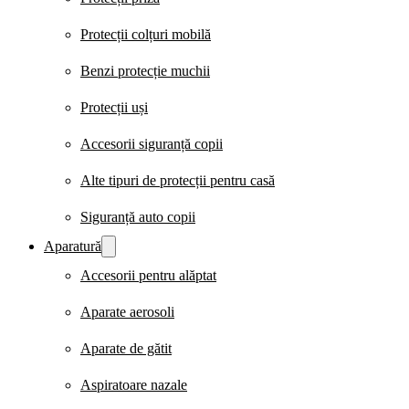
Protecții colțuri mobilă
Benzi protecție muchii
Protecții uși
Accesorii siguranță copii
Alte tipuri de protecții pentru casă
Siguranță auto copii
Aparatură
Accesorii pentru alăptat
Aparate aerosoli
Aparate de gătit
Aspiratoare nazale