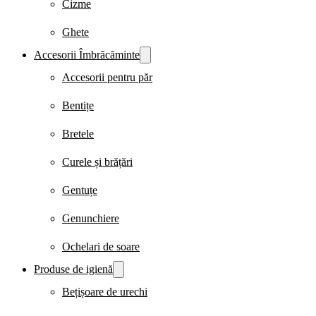
Cizme
Ghete
Accesorii Îmbrăcăminte
Accesorii pentru păr
Bentițe
Bretele
Curele și brățări
Gentuțe
Genunchiere
Ochelari de soare
Produse de igienă
Bețișoare de urechi