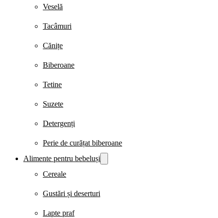
Veselă
Tacâmuri
Cănițe
Biberoane
Tetine
Suzete
Detergenți
Perie de curățat biberoane
Alimente pentru bebeluși
Cereale
Gustări și deserturi
Lapte praf