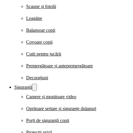
Scaune și fotolii
Leagăne
Balansoar copii
Covoare copii
Cutii pentru jucării
Premergătoare și antepremergătoare
Decorațiuni
Siguranță
Camere și monitoare video
Opritoare sertare și siguranțe dulapuri
Porți de siguranță copii
Protecții priză