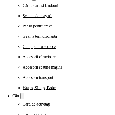
Cărucioare și landouri
Scaune de mașină
Paturi pentru travel
Geantă termoizolantă
Genți pentru scutece
Accesorii cărucioare
Accesorii scaune mașină
Accesorii transport
Wraps, Slings, Bobe
Cărți
Cărți de activități
Cărți de colorat