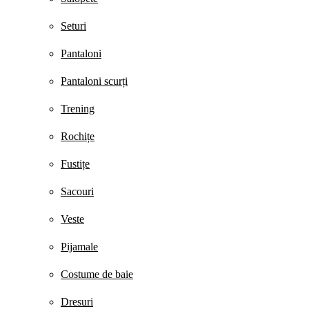
Seturi
Pantaloni
Pantaloni scurți
Trening
Rochițe
Fustițe
Sacouri
Veste
Pijamale
Costume de baie
Dresuri