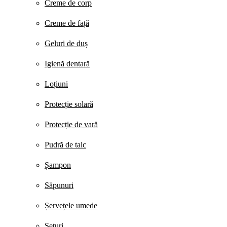
Creme de corp
Creme de față
Geluri de duș
Igienă dentară
Loțiuni
Protecție solară
Protecție de vară
Pudră de talc
Șampon
Săpunuri
Șervețele umede
Seturi