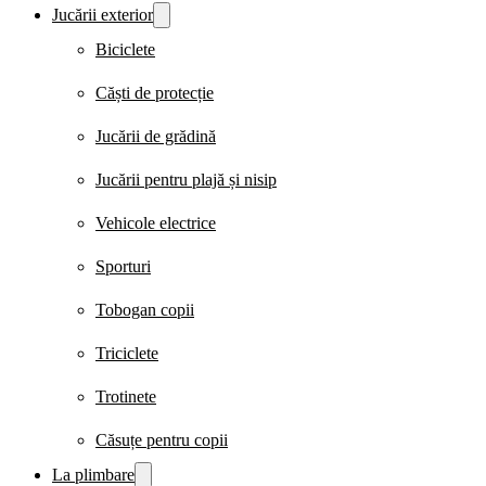
Jucării exterior
Biciclete
Căști de protecție
Jucării de grădină
Jucării pentru plajă și nisip
Vehicole electrice
Sporturi
Tobogan copii
Triciclete
Trotinete
Căsuțe pentru copii
La plimbare