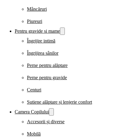
Mâncăruri
Piureuri
Pentru gravide si mame
Îngrijire intimă
Îngrijirea sânilor
Perne pentru alăptare
Perne pentru gravide
Centuri
Sutiene alăptare și lenjerie confort
Camera Copilului
Accesorii și diverse
Mobilă