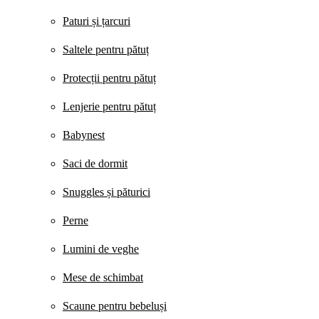
Paturi și țarcuri
Saltele pentru pătuț
Protecții pentru pătuț
Lenjerie pentru pătuț
Babynest
Saci de dormit
Snuggles și păturici
Perne
Lumini de veghe
Mese de schimbat
Scaune pentru bebeluși