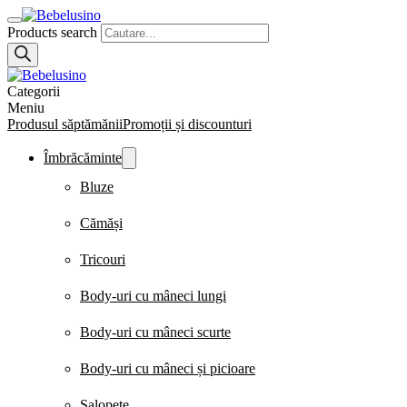
Products search
Categorii
Meniu
Produsul săptămănii
Promoții și discounturi
Îmbrăcăminte
Bluze
Cămăși
Tricouri
Body-uri cu mâneci lungi
Body-uri cu mâneci scurte
Body-uri cu mâneci și picioare
Salopete