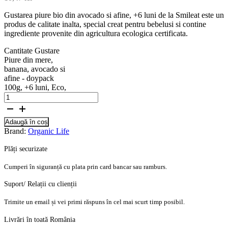
Gustarea piure bio din avocado si afine, +6 luni de la Smileat este un
produs de calitate inalta, special creat pentru bebelusi si contine
ingrediente provenite din agricultura ecologica certificata.
Cantitate Gustare
Piure din mere,
banana, avocado si
afine - doypack
100g, +6 luni, Eco,
Adaugă în coș
Brand:
Organic Life
Plăți securizate
Cumperi în siguranță cu plata prin card bancar sau ramburs.
Suport/ Relații cu clienții
Trimite un email și vei primi răspuns în cel mai scurt timp posibil.
Livrări în toată România