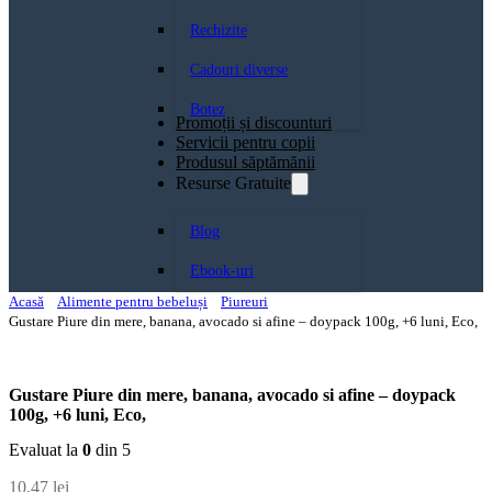
Rechizite
Cadouri diverse
Botez
Promoții și discounturi
Servicii pentru copii
Produsul săptămănii
Resurse Gratuite
Blog
Ebook-uri
Acasă
Alimente pentru bebeluși
Piureuri
Gustare Piure din mere, banana, avocado si afine – doypack 100g, +6 luni, Eco,
Gustare Piure din mere, banana, avocado si afine – doypack
100g, +6 luni, Eco,
Evaluat la
0
din 5
10,47
lei