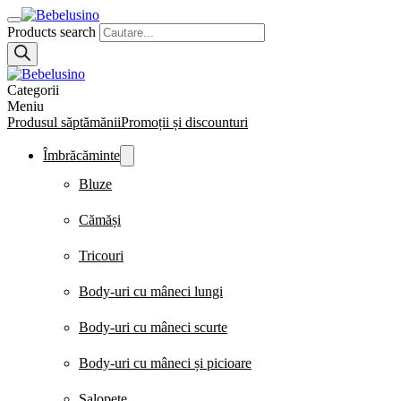
Products search
Categorii
Meniu
Produsul săptămănii
Promoții și discounturi
Îmbrăcăminte
Bluze
Cămăși
Tricouri
Body-uri cu mâneci lungi
Body-uri cu mâneci scurte
Body-uri cu mâneci și picioare
Salopete