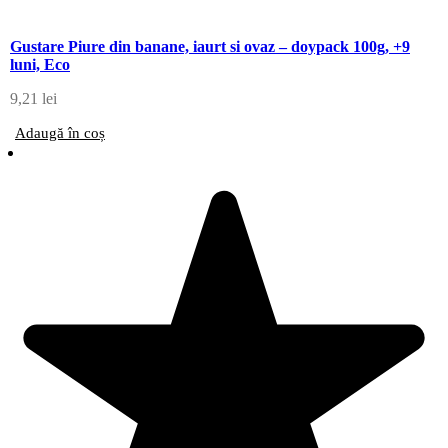
Gustare Piure din banane, iaurt si ovaz – doypack 100g, +9
luni, Eco
9,21
lei
Adaugă în coș