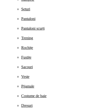
Seturi
Pantaloni
Pantaloni scurți
Trening
Rochițe
Fustițe
Sacouri
Veste
Pijamale
Costume de baie
Dresuri