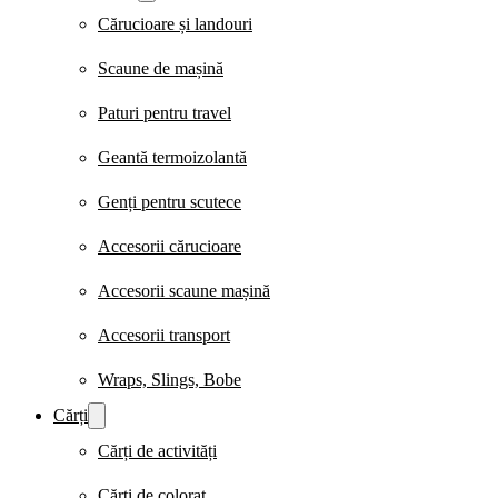
Cărucioare și landouri
Scaune de mașină
Paturi pentru travel
Geantă termoizolantă
Genți pentru scutece
Accesorii cărucioare
Accesorii scaune mașină
Accesorii transport
Wraps, Slings, Bobe
Cărți
Cărți de activități
Cărți de colorat