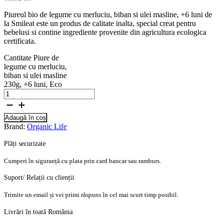
Piureul bio de legume cu merluciu, biban si ulei masline, +6 luni de
la Smileat este un produs de calitate inalta, special creat pentru
bebelusi si contine ingrediente provenite din agricultura ecologica
certificata.
Cantitate Piure de
legume cu merluciu,
biban si ulei masline
230g, +6 luni, Eco
Adaugă în coș
Brand:
Organic Life
Plăți securizate
Cumperi în siguranță cu plata prin card bancar sau ramburs.
Suport/ Relații cu clienții
Trimite un email și vei primi răspuns în cel mai scurt timp posibil.
Livrări în toată România