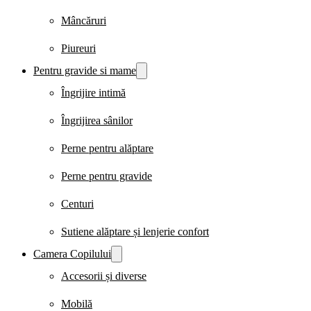
Mâncăruri
Piureuri
Pentru gravide si mame
Îngrijire intimă
Îngrijirea sânilor
Perne pentru alăptare
Perne pentru gravide
Centuri
Sutiene alăptare și lenjerie confort
Camera Copilului
Accesorii și diverse
Mobilă