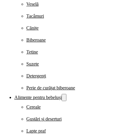
Veselă
Tacâmuri
Cănițe
Biberoane
Tetine
Suzete
Detergenți
Perie de curățat biberoane
Alimente pentru bebeluși
Cereale
Gustări și deserturi
Lapte praf