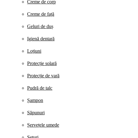
Creme de corp
Creme de față
Geluri de duș
Igienă dentară
Loțiuni
Protecție solară
Protecție de vară
Pudră de talc
Șampon
Săpunuri
Șervețele umede
Seturi