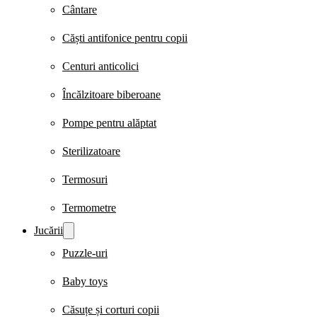
Cântare
Căști antifonice pentru copii
Centuri anticolici
Încălzitoare biberoane
Pompe pentru alăptat
Sterilizatoare
Termosuri
Termometre
Jucării
Puzzle-uri
Baby toys
Căsuțe și corturi copii