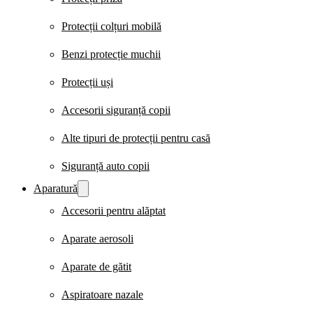
Protecții colțuri mobilă
Benzi protecție muchii
Protecții uși
Accesorii siguranță copii
Alte tipuri de protecții pentru casă
Siguranță auto copii
Aparatură
Accesorii pentru alăptat
Aparate aerosoli
Aparate de gătit
Aspiratoare nazale