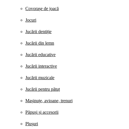
Covorașe de joacă
Jocuri
Jucării dentiție
Jucării din lemn
Jucării educative
Jucării interactive
Jucării muzicale
Jucării pentru pătuț
Mașinuțe, avioane, trenuri
Păpuși și accesorii
Plușuri