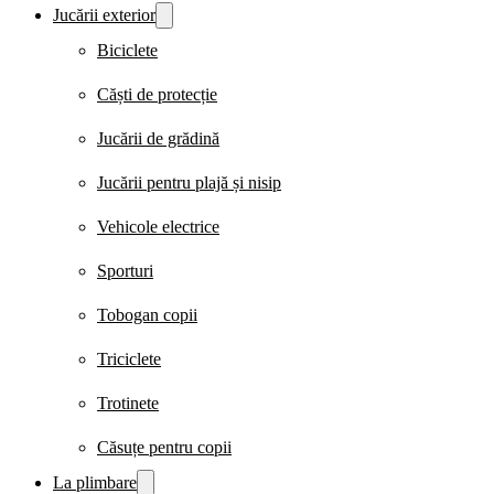
Jucării exterior
Biciclete
Căști de protecție
Jucării de grădină
Jucării pentru plajă și nisip
Vehicole electrice
Sporturi
Tobogan copii
Triciclete
Trotinete
Căsuțe pentru copii
La plimbare