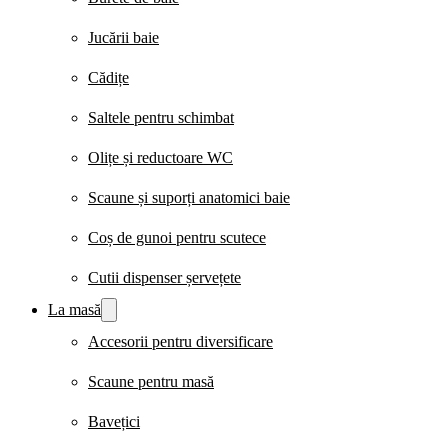
Jucării baie
Cădițe
Saltele pentru schimbat
Olițe și reductoare WC
Scaune și suporți anatomici baie
Coș de gunoi pentru scutece
Cutii dispenser șervețete
La masă
Accesorii pentru diversificare
Scaune pentru masă
Bavețici