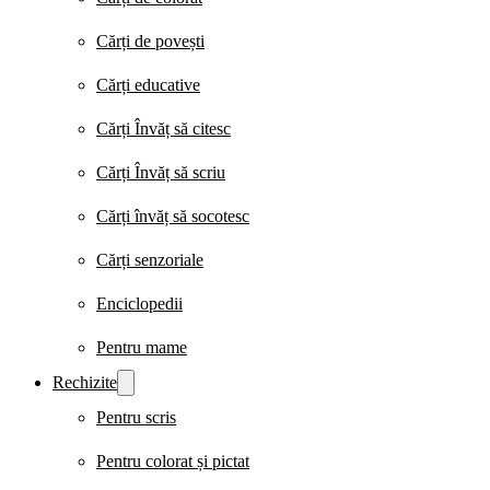
Cărți de povești
Cărți educative
Cărți Învăț să citesc
Cărți Învăț să scriu
Cărți învăț să socotesc
Cărți senzoriale
Enciclopedii
Pentru mame
Rechizite
Pentru scris
Pentru colorat și pictat