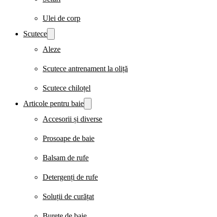
Ulei de corp
Scutece
Aleze
Scutece antrenament la oliță
Scutece chiloțel
Articole pentru baie
Accesorii și diverse
Prosoape de baie
Balsam de rufe
Detergenți de rufe
Soluții de curățat
Burete de baie