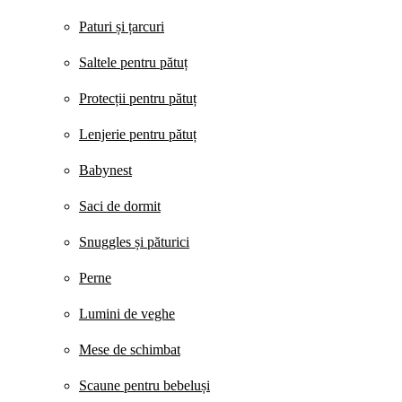
Paturi și țarcuri
Saltele pentru pătuț
Protecții pentru pătuț
Lenjerie pentru pătuț
Babynest
Saci de dormit
Snuggles și păturici
Perne
Lumini de veghe
Mese de schimbat
Scaune pentru bebeluși