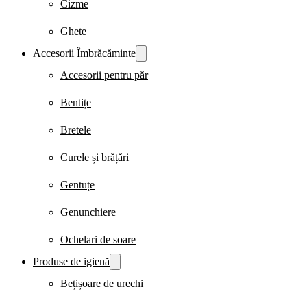
Cizme
Ghete
Accesorii Îmbrăcăminte
Accesorii pentru păr
Bentițe
Bretele
Curele și brățări
Gentuțe
Genunchiere
Ochelari de soare
Produse de igienă
Bețișoare de urechi