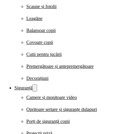
Scaune și fotolii
Leagăne
Balansoar copii
Covoare copii
Cutii pentru jucării
Premergătoare și antepremergătoare
Decorațiuni
Siguranță
Camere și monitoare video
Opritoare sertare și siguranțe dulapuri
Porți de siguranță copii
Protecții priză