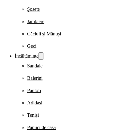
Șosete
Jambiere
Căciuli și Mănuși
Geci
Încălțăminte
Sandale
Balerini
Pantofi
Adidași
Teniși
Papuci de casă