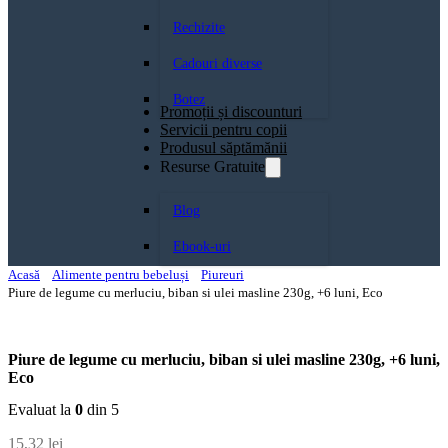
Rechizite
Cadouri diverse
Botez
Promoții și discounturi
Servicii pentru copii
Produsul săptămănii
Resurse Gratuite
Blog
Ebook-uri
Acasă
Alimente pentru bebeluși
Piureuri
Piure de legume cu merluciu, biban si ulei masline 230g, +6 luni, Eco
Piure de legume cu merluciu, biban si ulei masline 230g, +6 luni,
Eco
Evaluat la
0
din 5
15,32
lei