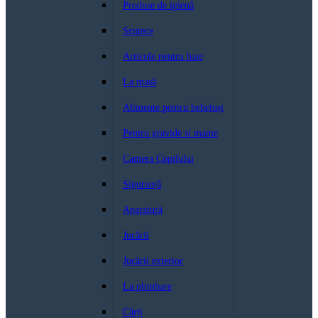
Produse de igienă
Scutece
Articole pentru baie
La masă
Alimente pentru bebeluși
Pentru gravide si mame
Camera Copilului
Siguranță
Aparatură
Jucării
Jucării exterior
La plimbare
Cărți