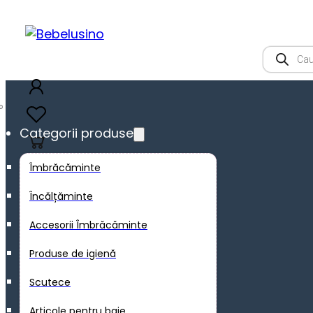
Product
search
Categorii produse
0
Îmbrăcăminte
Încălțăminte
Accesorii Îmbrăcăminte
Produse de igienă
Scutece
Articole pentru baie