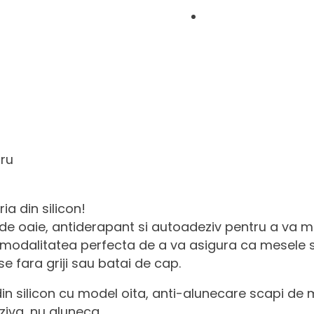
tru
ia din silicon!
de oaie, antiderapant si autoadeziv pentru a va me
e modalitatea perfecta de a va asigura ca mesele s
se fara griji sau batai de cap.
in silicon cu model oita, anti-alunecare scapi de m
iva, nu aluneca.