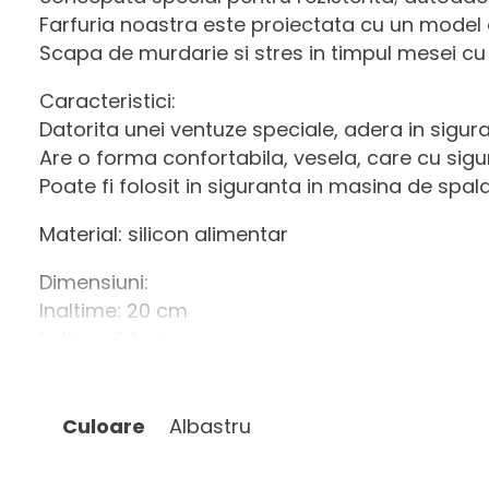
Farfuria noastra este proiectata cu un model 
Scapa de murdarie si stres in timpul mesei cu Pl
Caracteristici:
Datorita unei ventuze speciale, adera in sigu
Are o forma confortabila, vesela, care cu sig
Poate fi folosit in siguranta in masina de spal
Material: silicon alimentar
Dimensiuni:
Inaltime: 20 cm
Latime: 24 cm
Nota: Pozele din prezentare au un caracter info
Albastru
Culoare