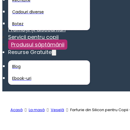
Rechizite
Cadouri diverse
Botez
Promoții și discounturi
Servicii pentru copii
Produsul săptămănii
Resurse Gratuite
Blog
Ebook-uri
Acasă
La masă
Veselă
Farfurie din Silicon pentru Copii