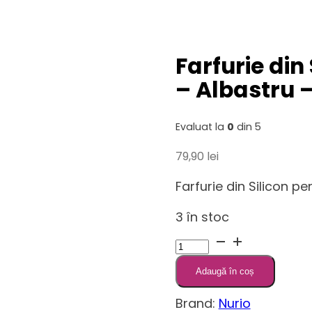
Farfurie din
– Albastru –
Evaluat la
0
din 5
79,90
lei
Farfurie din Silicon pe
3 în stoc
Cantitate
Farfurie
Adaugă în coș
din
Silicon
Brand:
Nurio