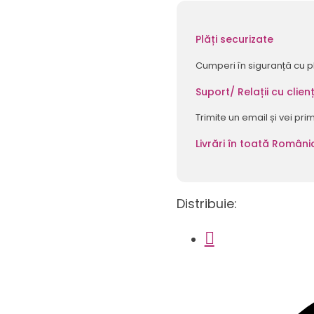
pentru
Copii
-
Plăți securizate
Oita
Cumperi în siguranță cu p
-
Albastru
Suport/ Relații cu clienț
-
Trimite un email și vei pri
Nurio
Livrări în toată Români
Distribuie: