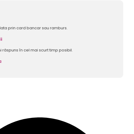
lata prin card bancar sau ramburs.
ii
mi răspuns în cel mai scurt timp posibil.
a