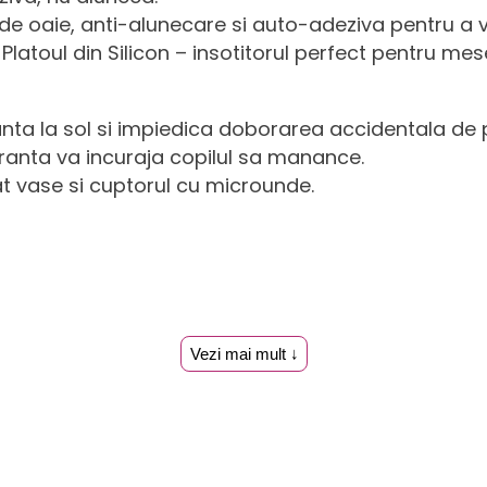
de oaie, anti-alunecare si auto-adeziva pentru a 
atoul din Silicon – insotitorul perfect pentru mesel
ranta la sol si impiedica doborarea accidentala d
uranta va incuraja copilul sa manance.
at vase si cuptorul cu microunde.
Vezi mai mult ↓
rmativ si culorile disponibile in site pot avea dife