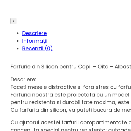
‹
Descriere
Informații
Recenzii (0)
Farfurie din Silicon pentru Copii – Oita – Albas
Descriere:
Faceti mesele distractive si fara stres cu farfur
Farfuria noastra este proiectata cu un model 
pentru rezistenta si durabilitate maxima, est
Cu farfuria din silicon, va puteti bucura de me
Cu ajutorul acestei farfurii compartimentate d
conceputa special pentru rezistenta; autoadez