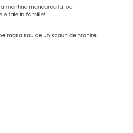
va mentine mancarea la loc.
e tale in familie!
e pe masa sau de un scaun de hranire.
rente de nuante.