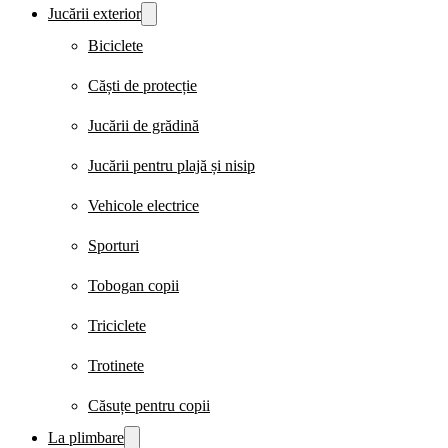
Jucării exterior
Biciclete
Căști de protecție
Jucării de grădină
Jucării pentru plajă și nisip
Vehicole electrice
Sporturi
Tobogan copii
Triciclete
Trotinete
Căsuțe pentru copii
La plimbare