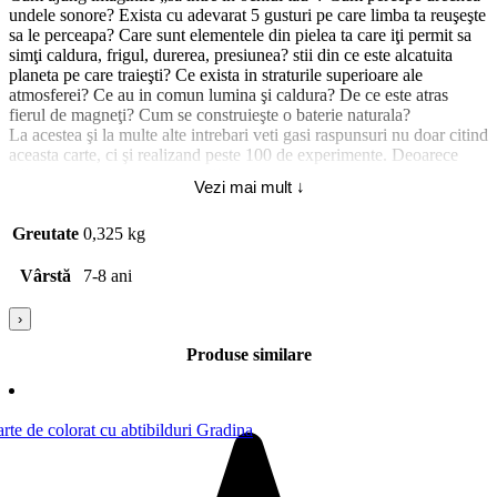
undele sonore? Exista cu adevarat 5 gusturi pe care limba ta reuşeşte
sa le perceapa? Care sunt elementele din pielea ta care iţi permit sa
simţi caldura, frigul, durerea, presiunea? stii din ce este alcatuita
planeta pe care traieşti? Ce exista in straturile superioare ale
atmosferei? Ce au in comun lumina şi caldura? De ce este atras
fierul de magneţi? Cum se construieşte o baterie naturala?
La acestea şi la multe alte intrebari veti gasi raspunsuri nu doar citind
aceasta carte, ci şi realizand peste 100 de experimente. Deoarece
ştiinţa este un joc pentru copii!
Vezi mai mult ↓
Varsta recomandata: 7 ani+
Editura: DPHAutor(i): Anastasia Zanoncelli, ilustratii: Mario
Greutate
0,325 kg
StoppeleAn aparitiei: 2020Format: 16.5 x 23.5 cmTip
coperta: NecartonataNumar pagini: 160ISBN: 978-606-048-226-0
Vârstă
7-8 ani
›
Produse similare