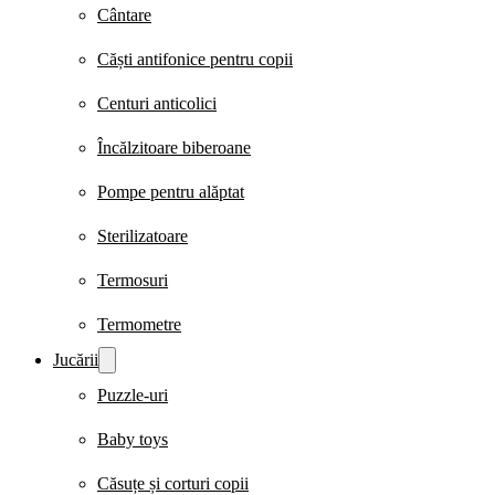
Cântare
Căști antifonice pentru copii
Centuri anticolici
Încălzitoare biberoane
Pompe pentru alăptat
Sterilizatoare
Termosuri
Termometre
Jucării
Puzzle-uri
Baby toys
Căsuțe și corturi copii