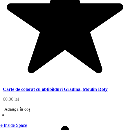
Carte de colorat cu abtibilduri Gradina, Moulin Roty
60,00
lei
Adaugă în coș