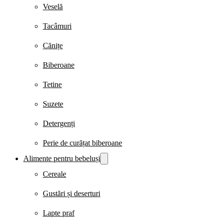
Veselă
Tacâmuri
Cănițe
Biberoane
Tetine
Suzete
Detergenți
Perie de curățat biberoane
Alimente pentru bebeluși
Cereale
Gustări și deserturi
Lapte praf