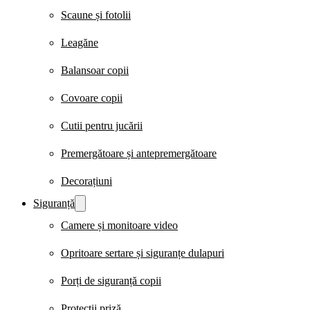
Scaune și fotolii
Leagăne
Balansoar copii
Covoare copii
Cutii pentru jucării
Premergătoare și antepremergătoare
Decorațiuni
Siguranță
Camere și monitoare video
Opritoare sertare și siguranțe dulapuri
Porți de siguranță copii
Protecții priză