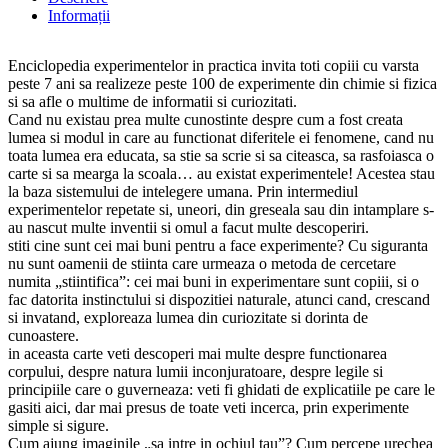
Informații
Enciclopedia experimentelor in practica invita toti copiii cu varsta
peste 7 ani sa realizeze peste 100 de experimente din chimie si fizica
si sa afle o multime de informatii si curiozitati.
Cand nu existau prea multe cunostinte despre cum a fost creata
lumea si modul in care au functionat diferitele ei fenomene, cand nu
toata lumea era educata, sa stie sa scrie si sa citeasca, sa rasfoiasca o
carte si sa mearga la scoala… au existat experimentele! Acestea stau
la baza sistemului de intelegere umana. Prin intermediul
experimentelor repetate si, uneori, din greseala sau din intamplare s-
au nascut multe inventii si omul a facut multe descoperiri.
stiti cine sunt cei mai buni pentru a face experimente? Cu siguranta
nu sunt oamenii de stiinta care urmeaza o metoda de cercetare
numita „stiintifica”: cei mai buni in experimentare sunt copiii, si o
fac datorita instinctului si dispozitiei naturale, atunci cand, crescand
si invatand, exploreaza lumea din curiozitate si dorinta de
cunoastere.
in aceasta carte veti descoperi mai multe despre functionarea
corpului, despre natura lumii inconjuratoare, despre legile si
principiile care o guverneaza: veti fi ghidati de explicatiile pe care le
gasiti aici, dar mai presus de toate veti incerca, prin experimente
simple si sigure.
Cum ajung imaginile „sa intre in ochiul tau”? Cum percepe urechea