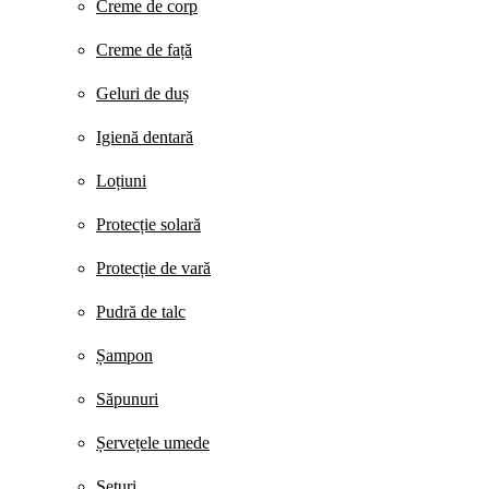
Creme de corp
Creme de față
Geluri de duș
Igienă dentară
Loțiuni
Protecție solară
Protecție de vară
Pudră de talc
Șampon
Săpunuri
Șervețele umede
Seturi