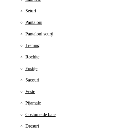
Seturi
Pantaloni
Pantaloni scurți
Trening
Rochițe
Fustițe
Sacouri
Veste
Pijamale
Costume de baie
Dresuri