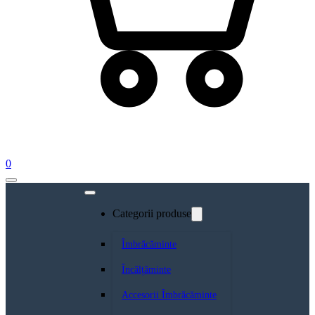
0
Categorii produse
Îmbrăcăminte
Încălțăminte
Accesorii Îmbrăcăminte