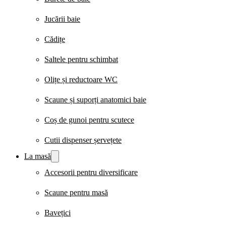
Jucării baie
Cădițe
Saltele pentru schimbat
Olițe și reductoare WC
Scaune și suporți anatomici baie
Coș de gunoi pentru scutece
Cutii dispenser șervețete
La masă
Accesorii pentru diversificare
Scaune pentru masă
Bavețici