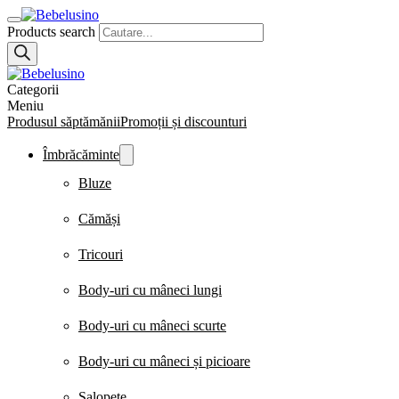
Products search
Categorii
Meniu
Produsul săptămănii
Promoții și discounturi
Îmbrăcăminte
Bluze
Cămăși
Tricouri
Body-uri cu mâneci lungi
Body-uri cu mâneci scurte
Body-uri cu mâneci și picioare
Salopete