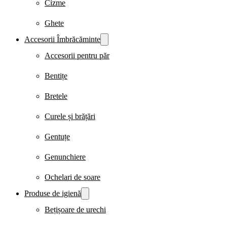
Cizme
Ghete
Accesorii Îmbrăcăminte
Accesorii pentru păr
Bentițe
Bretele
Curele și brățări
Gentuțe
Genunchiere
Ochelari de soare
Produse de igienă
Bețișoare de urechi