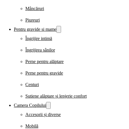
Mâncăruri
Piureuri
Pentru gravide si mame
Îngrijire intimă
Îngrijirea sânilor
Perne pentru alăptare
Perne pentru gravide
Centuri
Sutiene alăptare și lenjerie confort
Camera Copilului
Accesorii și diverse
Mobilă