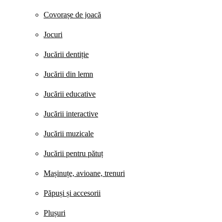
Covorașe de joacă
Jocuri
Jucării dentiție
Jucării din lemn
Jucării educative
Jucării interactive
Jucării muzicale
Jucării pentru pătuț
Mașinuțe, avioane, trenuri
Păpuși și accesorii
Plușuri