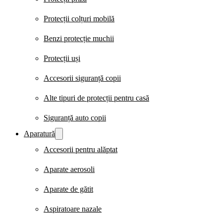
Protecții colțuri mobilă
Benzi protecție muchii
Protecții uși
Accesorii siguranță copii
Alte tipuri de protecții pentru casă
Siguranță auto copii
Aparatură
Accesorii pentru alăptat
Aparate aerosoli
Aparate de gătit
Aspiratoare nazale