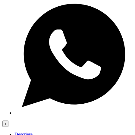
‹
Descriere