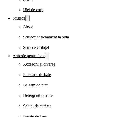
Ulei de corp
Scutece
Aleze
Scutece antrenament la oliță
Scutece chiloțel
Articole pentru baie
Accesorii și diverse
Prosoape de baie
Balsam de rufe
Detergenți de rufe
Soluții de curățat
Burete de baie