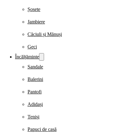
Șosete
Jambiere
Căciuli și Mănuși
Geci
Încălțăminte
Sandale
Balerini
Pantofi
Adidași
Teniși
Papuci de casă