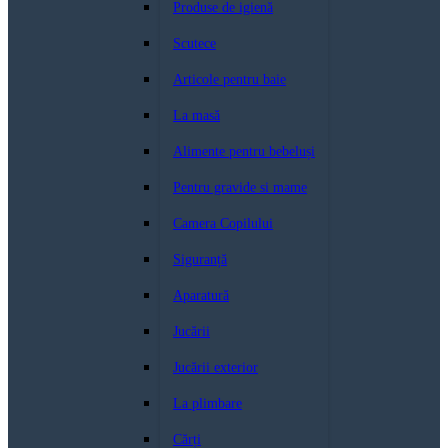
Produse de igienă
Scutece
Articole pentru baie
La masă
Alimente pentru bebeluși
Pentru gravide si mame
Camera Copilului
Siguranță
Aparatură
Jucării
Jucării exterior
La plimbare
Cărți