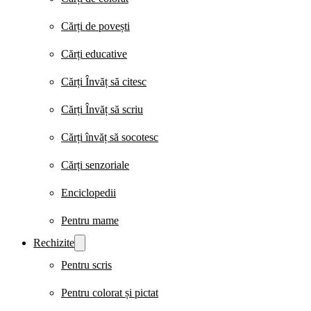
Cărți de povești
Cărți educative
Cărți Învăț să citesc
Cărți Învăț să scriu
Cărți învăț să socotesc
Cărți senzoriale
Enciclopedii
Pentru mame
Rechizite
Pentru scris
Pentru colorat și pictat