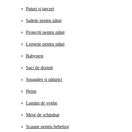
Paturi și țarcuri
Saltele pentru pătuț
Protecții pentru pătuț
Lenjerie pentru pătuț
Babynest
Saci de dormit
Snuggles și păturici
Perne
Lumini de veghe
Mese de schimbat
Scaune pentru bebeluși