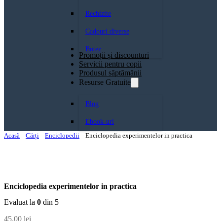
Rechizite
Cadouri diverse
Botez
Promoții și discounturi
Servicii pentru copii
Produsul săptămănii
Resurse Gratuite
Blog
Ebook-uri
Acasă
Cărți
Enciclopedii
Enciclopedia experimentelor in practica
Enciclopedia experimentelor in practica
Evaluat la
0
din 5
45,00
lei