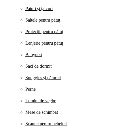
Paturi și țarcuri
Saltele pentru pătuț
Protecții pentru pătuț
Lenjerie pentru pătuț
Babynest
Saci de dormit
Snuggles și păturici
Perne
Lumini de veghe
Mese de schimbat
Scaune pentru bebeluși