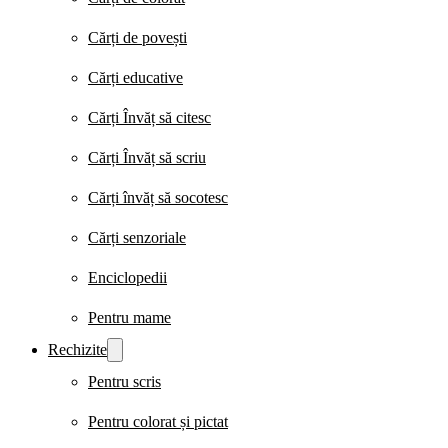
Cărți de povești
Cărți educative
Cărți Învăț să citesc
Cărți Învăț să scriu
Cărți învăț să socotesc
Cărți senzoriale
Enciclopedii
Pentru mame
Rechizite
Pentru scris
Pentru colorat și pictat