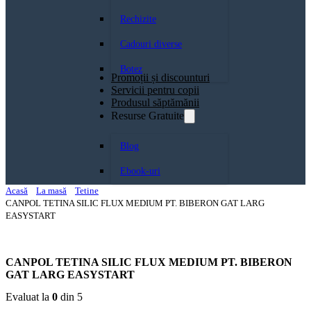
Rechizite
Cadouri diverse
Botez
Promoții și discounturi
Servicii pentru copii
Produsul săptămănii
Resurse Gratuite
Blog
Ebook-uri
Acasă
La masă
Tetine
CANPOL TETINA SILIC FLUX MEDIUM PT. BIBERON GAT LARG
EASYSTART
CANPOL TETINA SILIC FLUX MEDIUM PT. BIBERON
GAT LARG EASYSTART
Evaluat la
0
din 5