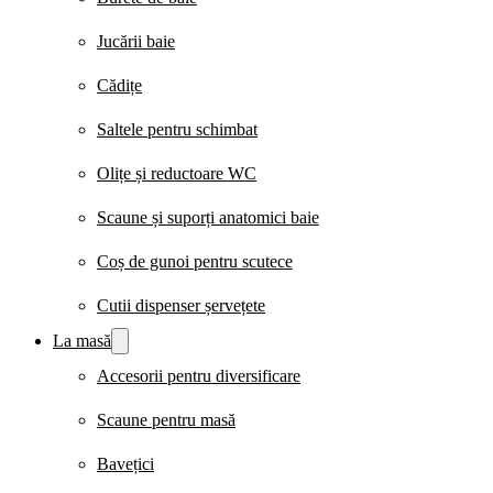
Jucării baie
Cădițe
Saltele pentru schimbat
Olițe și reductoare WC
Scaune și suporți anatomici baie
Coș de gunoi pentru scutece
Cutii dispenser șervețete
La masă
Accesorii pentru diversificare
Scaune pentru masă
Bavețici