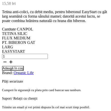
15,58
lei
Tetina anti-colici, cu debit mediu, pentru biberonul EasyStart cu gât
larg seamănă cu forma sânului mamei; datorită acestui lucru, se
poate combina hrănirea naturală cu hrana din biberon.
Cantitate CANPOL
TETINA SILIC
FLUX MEDIUM
PT. BIBERON GAT
LARG
EASYSTART
Adaugă în coș
Brand:
Organic Life
Plăți securizate
Cumperi în siguranță cu plata prin card bancar sau ramburs.
Suport/ Relații cu clienții
Trimite un email și vei primi răspuns în cel mai scurt timp posibil.