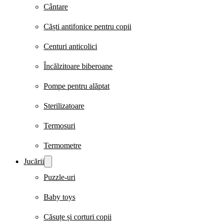
Cântare
Căști antifonice pentru copii
Centuri anticolici
Încălzitoare biberoane
Pompe pentru alăptat
Sterilizatoare
Termosuri
Termometre
Jucării
Puzzle-uri
Baby toys
Căsuțe și corturi copii