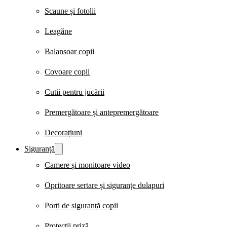
Scaune și fotolii
Leagăne
Balansoar copii
Covoare copii
Cutii pentru jucării
Premergătoare și antepremergătoare
Decorațiuni
Siguranță
Camere și monitoare video
Opritoare sertare și siguranțe dulapuri
Porți de siguranță copii
Protecții priză