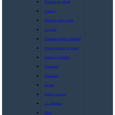
Produse de igienă
Scutece
Articole pentru baie
La masă
Alimente pentru bebeluși
Pentru gravide si mame
Camera Copilului
Siguranță
Aparatură
Jucării
Jucării exterior
La plimbare
Cărți