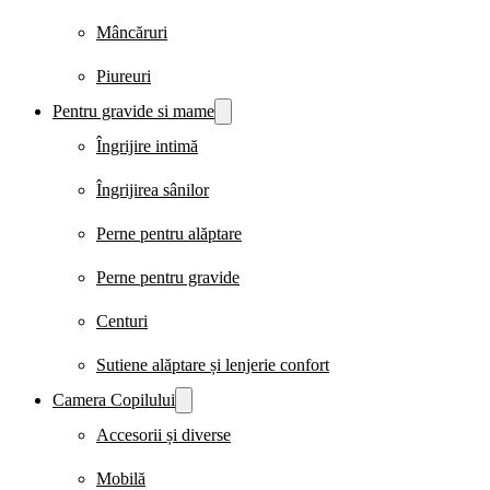
Mâncăruri
Piureuri
Pentru gravide si mame
Îngrijire intimă
Îngrijirea sânilor
Perne pentru alăptare
Perne pentru gravide
Centuri
Sutiene alăptare și lenjerie confort
Camera Copilului
Accesorii și diverse
Mobilă