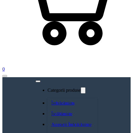
0
Categorii produse
Îmbrăcăminte
Încălțăminte
Accesorii Îmbrăcăminte