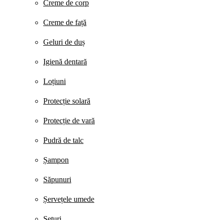
Creme de corp
Creme de față
Geluri de duș
Igienă dentară
Loțiuni
Protecție solară
Protecție de vară
Pudră de talc
Șampon
Săpunuri
Șervețele umede
Seturi