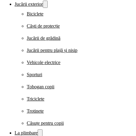
Jucării exterior
Biciclete
Căști de protecție
Jucării de grădină
Jucării pentru plajă și nisip
Vehicole electrice
Sporturi
Tobogan copii
Triciclete
Trotinete
Căsuțe pentru copii
La plimbare