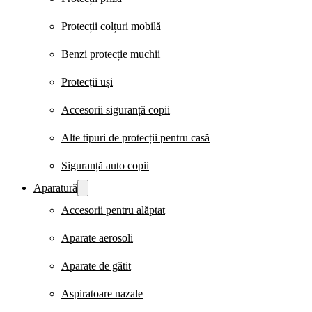
Protecții colțuri mobilă
Benzi protecție muchii
Protecții uși
Accesorii siguranță copii
Alte tipuri de protecții pentru casă
Siguranță auto copii
Aparatură
Accesorii pentru alăptat
Aparate aerosoli
Aparate de gătit
Aspiratoare nazale