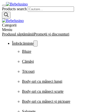
Products search
Categorii
Meniu
Produsul săptămănii
Promoții și discounturi
Îmbrăcăminte
Bluze
Cămăși
Tricouri
Body-uri cu mâneci lungi
Body-uri cu mâneci scurte
Body-uri cu mâneci și picioare
Salopete