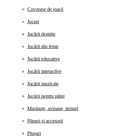
Covorașe de joacă
Jocuri
Jucării dentiție
Jucării din lemn
Jucării educative
Jucării interactive
Jucării muzicale
Jucării pentru pătuț
Mașinuțe, avioane, trenuri
Păpuși și accesorii
Plușuri