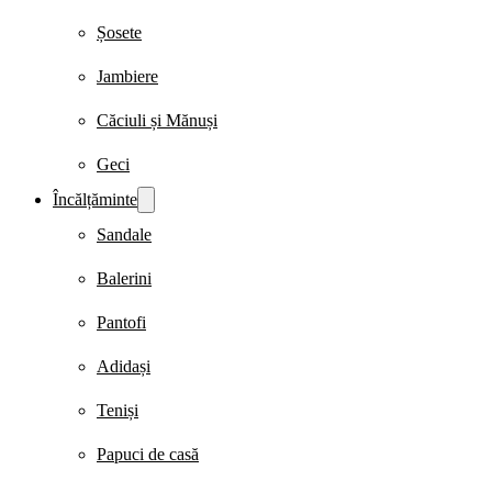
Șosete
Jambiere
Căciuli și Mănuși
Geci
Încălțăminte
Sandale
Balerini
Pantofi
Adidași
Teniși
Papuci de casă