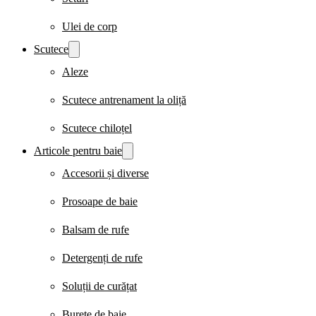
Ulei de corp
Scutece
Aleze
Scutece antrenament la oliță
Scutece chiloțel
Articole pentru baie
Accesorii și diverse
Prosoape de baie
Balsam de rufe
Detergenți de rufe
Soluții de curățat
Burete de baie