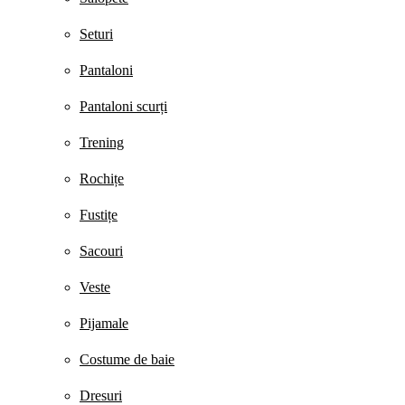
Seturi
Pantaloni
Pantaloni scurți
Trening
Rochițe
Fustițe
Sacouri
Veste
Pijamale
Costume de baie
Dresuri