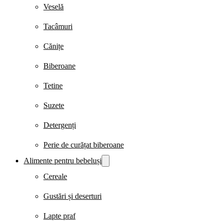
Veselă
Tacâmuri
Cănițe
Biberoane
Tetine
Suzete
Detergenți
Perie de curățat biberoane
Alimente pentru bebeluși
Cereale
Gustări și deserturi
Lapte praf