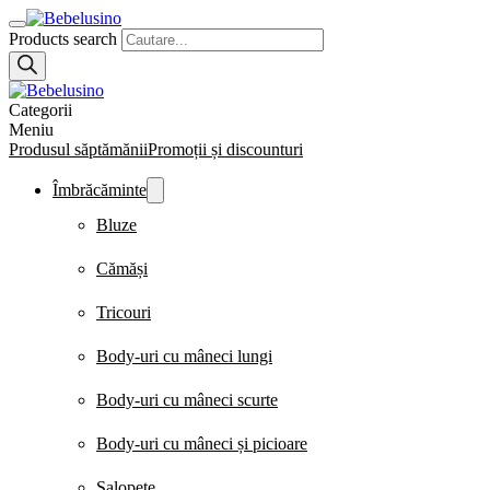
Products search
Categorii
Meniu
Produsul săptămănii
Promoții și discounturi
Îmbrăcăminte
Bluze
Cămăși
Tricouri
Body-uri cu mâneci lungi
Body-uri cu mâneci scurte
Body-uri cu mâneci și picioare
Salopete