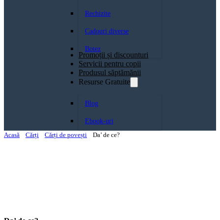
Rechizite
Cadouri diverse
Botez
Promoții și discounturi
Servicii pentru copii
Produsul săptămănii
Resurse Gratuite
Blog
Ebook-uri
Acasă
Cărți
Cărți de povești
Da’ de ce?