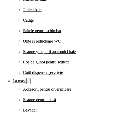
Jucării baie
Cădițe
Saltele pentru schimbat
Olițe și reductoare WC
Scaune și suporți anatomici baie
Coș de gunoi pentru scutece
Cutii dispenser șervețete
La masă
Accesorii pentru diversificare
Scaune pentru masă
Bavețici