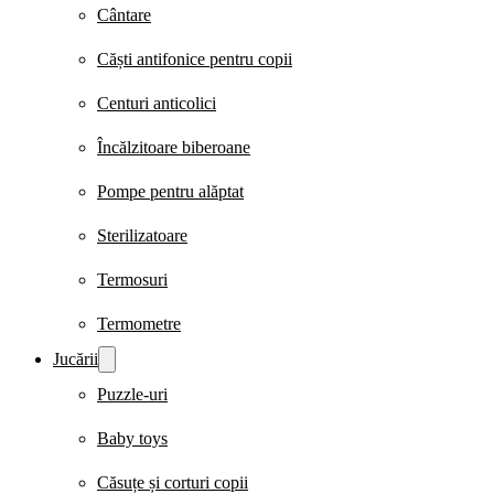
Cântare
Căști antifonice pentru copii
Centuri anticolici
Încălzitoare biberoane
Pompe pentru alăptat
Sterilizatoare
Termosuri
Termometre
Jucării
Puzzle-uri
Baby toys
Căsuțe și corturi copii