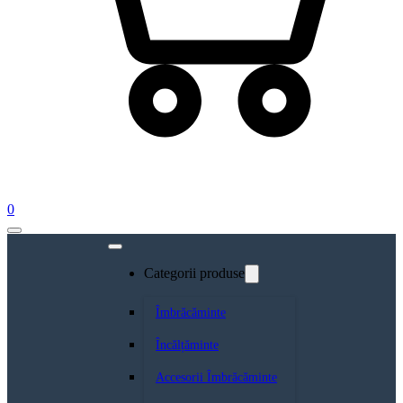
0
Categorii produse
Îmbrăcăminte
Încălțăminte
Accesorii Îmbrăcăminte