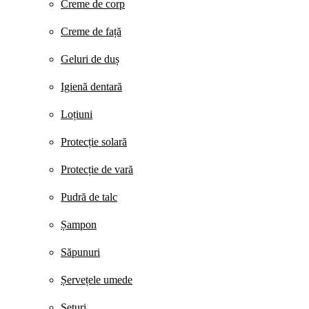
Creme de corp
Creme de față
Geluri de duș
Igienă dentară
Loțiuni
Protecție solară
Protecție de vară
Pudră de talc
Șampon
Săpunuri
Șervețele umede
Seturi