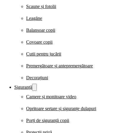
Scaune și fotolii
Leagăne
Balansoar copii
Covoare copii
Cutii pentru jucării
Premergătoare și antepremergătoare
Decorațiuni
Siguranță
Camere și monitoare video
Opritoare sertare și siguranțe dulapuri
Porți de siguranță copii
Protecții priză