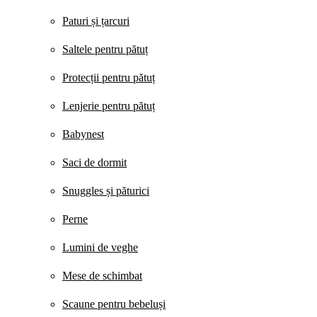
Paturi și țarcuri
Saltele pentru pătuț
Protecții pentru pătuț
Lenjerie pentru pătuț
Babynest
Saci de dormit
Snuggles și păturici
Perne
Lumini de veghe
Mese de schimbat
Scaune pentru bebeluși