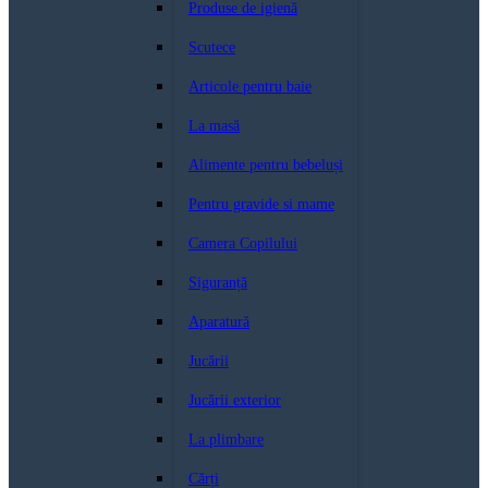
Produse de igienă
Scutece
Articole pentru baie
La masă
Alimente pentru bebeluși
Pentru gravide si mame
Camera Copilului
Siguranță
Aparatură
Jucării
Jucării exterior
La plimbare
Cărți