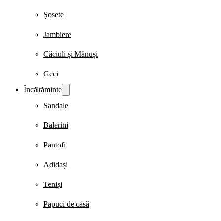
Șosete
Jambiere
Căciuli și Mănuși
Geci
Încălțăminte
Sandale
Balerini
Pantofi
Adidași
Teniși
Papuci de casă