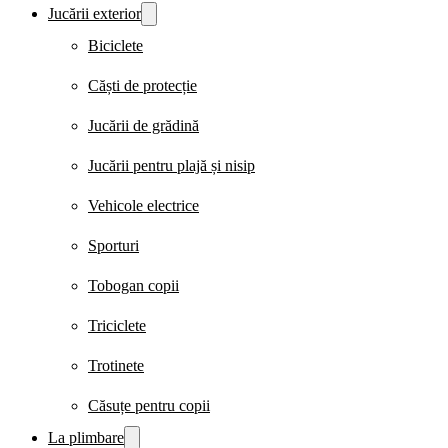
Jucării exterior
Biciclete
Căști de protecție
Jucării de grădină
Jucării pentru plajă și nisip
Vehicole electrice
Sporturi
Tobogan copii
Triciclete
Trotinete
Căsuțe pentru copii
La plimbare