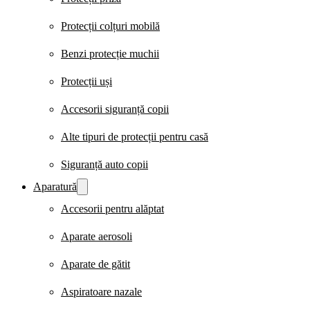
Protecții colțuri mobilă
Benzi protecție muchii
Protecții uși
Accesorii siguranță copii
Alte tipuri de protecții pentru casă
Siguranță auto copii
Aparatură
Accesorii pentru alăptat
Aparate aerosoli
Aparate de gătit
Aspiratoare nazale