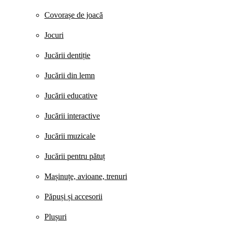
Covorașe de joacă
Jocuri
Jucării dentiție
Jucării din lemn
Jucării educative
Jucării interactive
Jucării muzicale
Jucării pentru pătuț
Mașinuțe, avioane, trenuri
Păpuși și accesorii
Plușuri