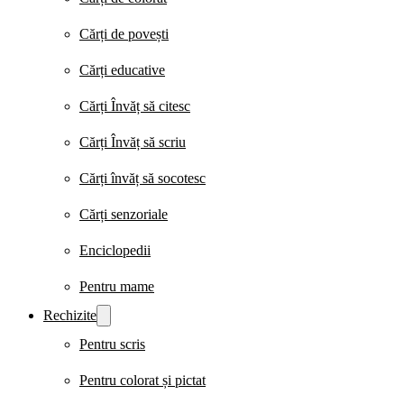
Cărți de povești
Cărți educative
Cărți Învăț să citesc
Cărți Învăț să scriu
Cărți învăț să socotesc
Cărți senzoriale
Enciclopedii
Pentru mame
Rechizite
Pentru scris
Pentru colorat și pictat