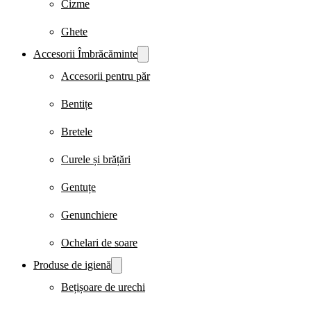
Cizme
Ghete
Accesorii Îmbrăcăminte
Accesorii pentru păr
Bentițe
Bretele
Curele și brățări
Gentuțe
Genunchiere
Ochelari de soare
Produse de igienă
Bețișoare de urechi