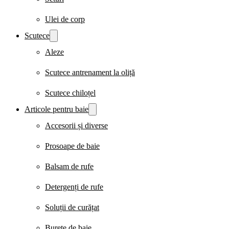
Ulei de corp
Scutece
Aleze
Scutece antrenament la oliță
Scutece chiloțel
Articole pentru baie
Accesorii și diverse
Prosoape de baie
Balsam de rufe
Detergenți de rufe
Soluții de curățat
Burete de baie