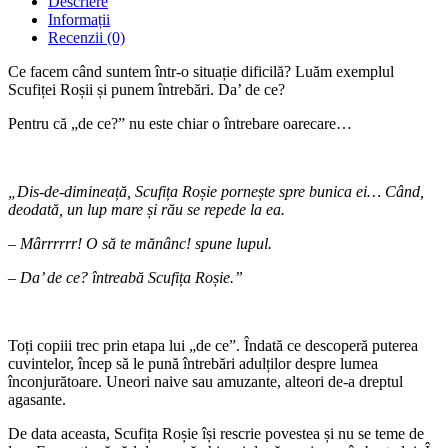
Descriere
Informații
Recenzii (0)
Ce facem când suntem într-o situație dificilă? Luăm exemplul
Scufiței Roșii și punem întrebări. Da’ de ce?
Pentru că „de ce?” nu este chiar o întrebare oarecare…
„Dis-de-dimineață, Scufița Roșie pornește spre bunica ei… Când,
deodată, un lup mare și rău se repede la ea.
– Mârrrrrr! O să te mănânc! spune lupul.
– Da’ de ce? întreabă Scufița Roșie.”
Toți copiii trec prin etapa lui „de ce”. Îndată ce descoperă puterea
cuvintelor, încep să le pună întrebări adulților despre lumea
înconjurătoare. Uneori naive sau amuzante, alteori de-a dreptul
agasante.
De data aceasta, Scufița Roșie își rescrie povestea și nu se teme de