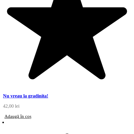
Nu vreau la gradinita!
42,00
lei
Adaugă în coș