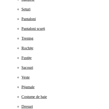
Seturi
Pantaloni
Pantaloni scurți
Trening
Rochițe
Fustițe
Sacouri
Veste
Pijamale
Costume de baie
Dresuri