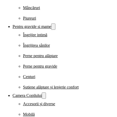
Mâncăruri
Piureuri
Pentru gravide si mame
Îngrijire intimă
Îngrijirea sânilor
Perne pentru alăptare
Perne pentru gravide
Centuri
Sutiene alăptare și lenjerie confort
Camera Copilului
Accesorii și diverse
Mobilă