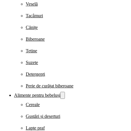
Veselă
Tacâmuri
Cănițe
Biberoane
Tetine
Suzete
Detergenți
Perie de curățat biberoane
Alimente pentru bebeluși
Cereale
Gustări și deserturi
Lapte praf