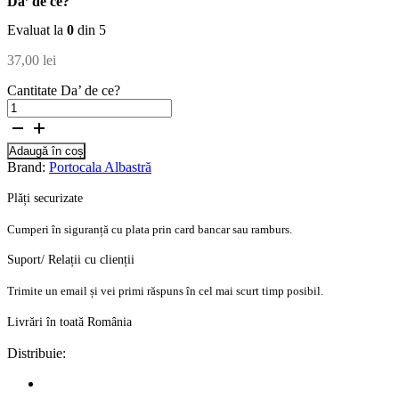
Da’ de ce?
Evaluat la
0
din 5
37,00
lei
Cantitate Da’ de ce?
Adaugă în coș
Brand:
Portocala Albastră
Plăți securizate
Cumperi în siguranță cu plata prin card bancar sau ramburs.
Suport/ Relații cu clienții
Trimite un email și vei primi răspuns în cel mai scurt timp posibil.
Livrări în toată România
Distribuie: